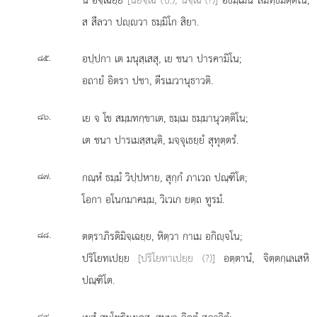
ส สีลวา ปฺวา ธมฺมิโก สิยา.
.
อปฺปกา เต มนุสฺเสสุ, เย ชนา ปารคามิโน;
๘๕
อถายํ อิตรา ปชา, ตีรเมวานุธาวติ.
.
เย
จ โข สมฺมทกฺขาเต, ธมฺเม ธมฺมานุวตฺติโน;
๘๖
เต ชนา ปารเมสฺสนฺติ, มจฺจุเธยฺยํ สุทุตฺตรํ.
.
กณฺหํ
ธมฺมํ วิปฺปหาย, สุกฺกํ ภาเวถ ปณฺฑิโต;
๘๗
โอกา อโนกมาคมฺม, วิเวเก ยตฺถ ทูรมํ.
.
ตตฺราภิรติมิจฺเฉยฺย, หิตฺวา กาเม อกิฺจโน;
๘๘
ปริโยทเปยฺย
[ปริโยทาเปยฺย (?)]
อตฺตานํ, จิตฺตกฺเลเสหิ
ปณฺฑิโต.
.
๘๙