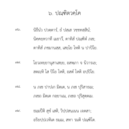
๖. ปณฺฑิตวคฺโค
.
นิธีนํว
ปวตฺตารํ, ยํ ปสฺเส วชฺชทสฺสินํ;
๗๖
นิคฺคยฺหวาทึ เมธาวึ, ตาทิสํ ปณฺฑิตํ ภเช;
ตาทิสํ ภชมานสฺส, เสยฺโย โหติ น ปาปิโย.
.
โอวเทยฺยานุสาเสยฺย, อสพฺภา จ นิวารเย;
๗๗
สตฺหิ โส ปิโย โหติ, อสตํ โหติ อปฺปิโย.
.
น ภเช ปาปเก มิตฺเต, น ภเช ปุริสาธเม;
๗๘
ภเชถ มิตฺเต กลฺยาเณ, ภเชถ ปุริสุตฺตเม.
.
ธมฺมปีติ
สุขํ เสติ, วิปฺปสนฺเนน เจตสา;
๗๙
อริยปฺปเวทิเต ธมฺเม, สทา รมติ ปณฺฑิโต.