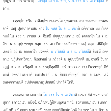
อุปฏฺานาการํ วิภาเวตุํ
‘‘โน
จสฺส โน จ เม สิยา, น ภวิสฺสติ น จ เม ภวิสฺสตี’’
ติ
อาห.
ตสฺสตฺโถ
ทฺวิธา เวทิตพฺโพ สมฺมสนโต ปุพฺพภาควเสน สมฺมสนกาลวเสน
จาติ. เตสุ ปุพฺพภาควเสน ตาว
โน จสฺส โน จ เม สิยา
ติ อตีตกาเล มม กิเลส
กมฺมํ โน จสฺส น ภเวยฺย เจ, อิมสฺมึ ปจฺจุปฺปนฺนกาเล อยํ อตฺตภาโว โน จ เม
สิยา น เม อุปฺปชฺเชยฺย. ยสฺมา ปน เม อตีเต กมฺมกิเลสา อเหสุํ, ตสฺมา ตํนิมิตฺโต
เอตรหิ อยํ เม อตฺตภาโว ปวตฺตติ.
น ภวิสฺสติ น จ เม ภวิสฺสตี
ติ อิมสฺมึ อตฺต
ภาเว ปฏิปกฺขาธิคเมน กิเลสกมฺมํ น ภวิสฺสติ น อุปฺปชฺชิสฺสติ เม, อายตึ วิปาก
วฏฺฏํ น จ เม ภวิสฺสติ น เม ปวตฺติสฺสตีติ. เอวํ กาลตฺตเย กมฺมกิเลสเหตุกํ อิทํ
มยฺหํ อตฺตภาวสงฺขาตํ ขนฺธปฺจกํ
, น อิสฺสราทิเหตุกํ, ยถา จ มยฺหํ, เอวํ
สพฺพสตฺตานนฺติ สปฺปจฺจยนามรูปทสฺสนํ ปกาสิตํ โหติ.
สมฺมสนกาลวเสน ปน
โน จสฺส โน จ เม สิยา
ติ ยสฺมา อิทํ ขนฺธปฺจกํ
หุตฺวา อภาวฏฺเน อนิจฺจํ, อภิณฺหปฏิปีฬนฏฺเน ทุกฺขํ, อวสวตฺตนฏฺเน อนตฺตา,
เอวํ ยทิ อยํ อตฺตา นาม นาปิ ขนฺธปฺจกวินิมุตฺโต โกจิ โน จสฺส โน จ สิยา น