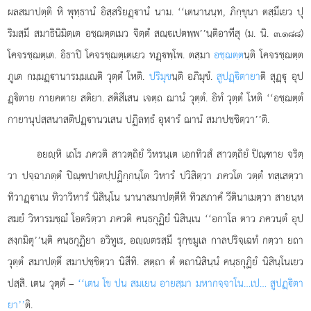
ผลสมาปตฺติ หิ พุทฺธานํ อิสฺสริยฏฺานํ นาม. ‘‘เตนานนฺท, ภิกฺขุนา ตสฺมึเยว ปุ
ริมสฺมึ สมาธินิมิตฺเต อชฺฌตฺตเมว จิตฺตํ สณฺเปตพฺพ’’นฺติอาทีสุ (ม. นิ. ๓.๑๘๘)
โคจรชฺฌตฺเต. อิธาปิ โคจรชฺฌตฺเตเยว
ทฏฺพฺโพ. ตสฺมา
อชฺฌตฺต
นฺติ โคจรชฺฌตฺต
ภูเต กมฺมฏฺานารมฺมเณติ วุตฺตํ โหติ.
ปริมุข
นฺติ
อภิมุขํ.
สูปฏฺิตายา
ติ สุฏฺุ อุป
ฏฺิตาย กายคตาย สติยา. สติสีเสน เจตฺถ ฌานํ วุตฺตํ. อิทํ วุตฺตํ โหติ ‘‘อชฺฌตฺตํ
กายานุปสฺสนาสติปฏฺานวเสน ปฏิลทฺธํ อุฬารํ ฌานํ สมาปชฺชิตฺวา’’ติ.
อยฺหิ
เถโร ภควติ สาวตฺถิยํ วิหรนฺเต เอกทิวสํ สาวตฺถิยํ ปิณฺฑาย จริตฺ
วา ปจฺฉาภตฺตํ ปิณฺฑปาตปฺปฏิกฺกนฺโต วิหารํ ปวิสิตฺวา ภควโต วตฺตํ ทสฺเสตฺวา
ทิวาฏฺาเน ทิวาวิหารํ นิสินฺโน นานาสมาปตฺตีหิ ทิวสภาคํ วีตินาเมตฺวา สายนฺห
สมยํ วิหารมชฺฌํ โอตริตฺวา ภควติ คนฺธกุฏิยํ นิสินฺเน ‘‘อกาโล ตาว ภควนฺตํ อุป
สงฺกมิตุ’’นฺติ คนฺธกุฏิยา อวิทูเร, อฺตรสฺมึ รุกฺขมูเล กาลปริจฺเฉทํ กตฺวา ยถา
วุตฺตํ สมาปตฺตึ สมาปชฺชิตฺวา นิสีทิ. สตฺถา ตํ ตถานิสินฺนํ คนฺธกุฏิยํ นิสินฺโนเยว
ปสฺสิ. เตน วุตฺตํ –
‘‘เตน โข ปน สมเยน อายสฺมา มหากจฺจาโน…เป… สูปฏฺิตา
ยา’’
ติ.