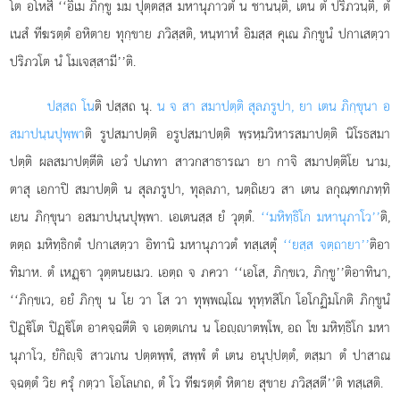
โต อโหสิ ‘‘อิเม ภิกฺขู มม ปุตฺตสฺส มหานุภาวตํ น ชานนฺติ, เตน ตํ ปริภวนฺติ, ตํ
เนสํ ทีฆรตฺตํ อหิตาย ทุกฺขาย ภวิสฺสติ, หนฺทาหํ อิมสฺส คุเณ ภิกฺขูนํ ปกาเสตฺวา
ปริภวโต นํ โมเจสฺสามี’’ติ.
ปสฺสถ โน
ติ ปสฺสถ นุ.
น จ สา สมาปตฺติ สุลภรูปา, ยา เตน ภิกฺขุนา อ
สมาปนฺนปุพฺพา
ติ รูปสมาปตฺติ อรูปสมาปตฺติ พฺรหฺมวิหารสมาปตฺติ นิโรธสมา
ปตฺติ ผลสมาปตฺตีติ เอวํ ปเภทา สาวกสาธารณา ยา กาจิ สมาปตฺติโย นาม,
ตาสุ เอกาปิ สมาปตฺติ น
สุลภรูปา, ทุลฺลภา, นตฺถิเยว สา เตน ลกุณฺฑกภทฺทิ
เยน ภิกฺขุนา อสมาปนฺนปุพฺพา. เอเตนสฺส ยํ วุตฺตํ.
‘‘มหิทฺธิโก มหานุภาโว’’
ติ,
ตตฺถ มหิทฺธิกตํ ปกาเสตฺวา อิทานิ มหานุภาวตํ ทสฺเสตุํ
‘‘ยสฺส จตฺถายา’’
ติอา
ทิมาห. ตํ เหฏฺา วุตฺตนยเมว. เอตฺถ จ ภควา ‘‘เอโส, ภิกฺขเว, ภิกฺขู’’ติอาทินา,
‘‘ภิกฺขเว, อยํ ภิกฺขุ น โย วา โส วา ทุพฺพณฺโณ ทุทฺทสิโก โอโกฏิมโกติ ภิกฺขูนํ
ปิฏฺิโต ปิฏฺิโต อาคจฺฉตีติ จ เอตฺตเกน น โอฺาตพฺโพ, อถ โข มหิทฺธิโก มหา
นุภาโว, ยํกิฺจิ สาวเกน ปตฺตพฺพํ, สพฺพํ ตํ เตน อนุปฺปตฺตํ, ตสฺมา ตํ ปาสาณ
จฺฉตฺตํ วิย ครุํ กตฺวา โอโลเกถ, ตํ โว ทีฆรตฺตํ หิตาย สุขาย ภวิสฺสตี’’ติ ทสฺเสติ.