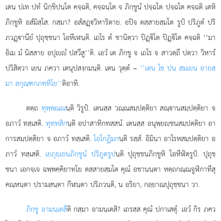
เตน ปเท ปทํ นิกฺขิปนฺโต คจฺฉติ, คจฺฉนฺโต จ ภิกฺขูนํ ปจฺฉโต ปจฺฉโต คจฺฉติ เตหิ
ภิกฺขูหิ อสํมิสฺโส. กสฺมา? อสํสฏฺวิหาริตาย. อปิจ ตสฺสายสฺมโต รูปํ ปริภูตํ ปริ
ภวฏฺานียํ ปุถุชฺชนา โอหีเฬนฺติ. เถโร ตํ ชานิตฺวา ปิฏฺิโต ปิฏฺิโต คจฺฉติ ‘‘มา
อิเม มํ นิสฺสาย อปุฺํ ปสวึสู’’ติ. เอวํ เต ภิกฺขู จ เถโร จ สาวตฺถึ ปตฺวา วิหารํ
ปวิสิตฺวา เยน ภควา เตนุปสงฺกมนฺติ. เตน วุตฺตํ –
‘‘เตน โข ปน สมเยน อายสฺ
มา ลกุณฺฑกภทฺทิโย’’
ติอาทิ.
ตตฺถ
ทุพฺพณฺณ
นฺติ วิรูปํ. เตนสฺส วณฺณสมฺปตฺติยา สณฺานสมฺปตฺติยา จ
อภาวํ ทสฺเสติ.
ทุทฺทสิก
นฺติ
อปาสาทิกทสฺสนํ. เตนสฺส อนุพฺยฺชนสมฺปตฺติยา อา
การสมฺปตฺติยา จ อภาวํ ทสฺเสติ.
โอโกฏิมก
นฺติ รสฺสํ. อิมินา อาโรหสมฺปตฺติยา อ
ภาวํ ทสฺเสติ.
เยภุยฺเยน
ภิกฺขูนํ ปริภูตรูป
นฺติ ปุถุชฺชนภิกฺขูหิ โอหีฬิตรูปํ. ปุถุชฺ
ชนา เอกจฺเจ ฉพฺพคฺคิยาทโย ตสฺสายสฺมโต คุณํ อชานนฺตา หตฺถกณฺณจูฬิกาทีสุ
คณฺหนฺตา ปรามสนฺตา กีฬนฺตา ปริภวนฺติ, น อริยา, กลฺยาณปุถุชฺชนา วา.
ภิกฺขู อามนฺเตสี
ติ กสฺมา อามนฺเตสิ? เถรสฺส คุณํ ปกาเสตุํ. เอวํ กิร ภคว