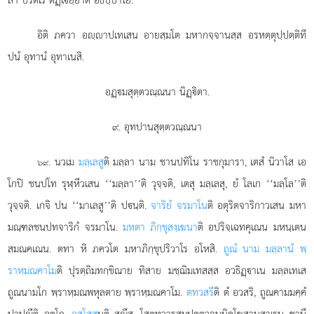
อิติ ภควา อฺาปเทเสน อายสฺมโต มหากจฺจานสฺส อรหตฺตุปฺปตฺติที
ปนํ อุทานํ อุทาเนสิ.
อฏฺมสุตฺตวณฺณนา นิฏฺิตา.
๙. อุทปานสุตฺตวณฺณนา
. นวเม
มลฺเลสู
ติ มลฺลา นาม ชานปทิโน ราชกุมารา, เตสํ นิวาโส เอ
๖๙
โกปิ ชนปโท
รุฬฺหีวเสน ‘‘มลฺลา’’ติ วุจฺจติ, เตสุ มลฺเลสุ, ยํ โลเก ‘‘มลฺโล’’ติ
วุจฺจติ. เกจิ ปน ‘‘มาเลสู’’ติ ปนฺติ.
จาริยํ จรมาโน
ติ อตุริตจาริกาวเสน มหา
มณฺฑลชนปทจาริกํ จรมาโน.
มหตา ภิกฺขุสงฺเฆนา
ติ อปริจฺเฉทคุเณน มหนฺเตน
สมณคเณน. ตทา หิ ภควโต มหาภิกฺขุปริวาโร อโหสิ.
ถูณํ นาม มลฺลานํ พฺ
ราหฺมณคาโม
ติ ปุรตฺถิมทกฺขิณาย ทิสาย มชฺฌิมเทสสฺส อวธิฏฺาเน มลฺลเทเส
ถูณนามโก พฺราหฺมณพหุลตาย พฺราหฺมณคาโม.
ตทวสรี
ติ ตํ อวสริ, ถูณคามมคฺคํ
ปาปุณีติ อตฺโถ.
อสฺโสสุ
นฺติ สุณึสุ, โสตทฺวารสมฺปตฺตวจนนิคฺโฆสานุสาเรน ชานึ