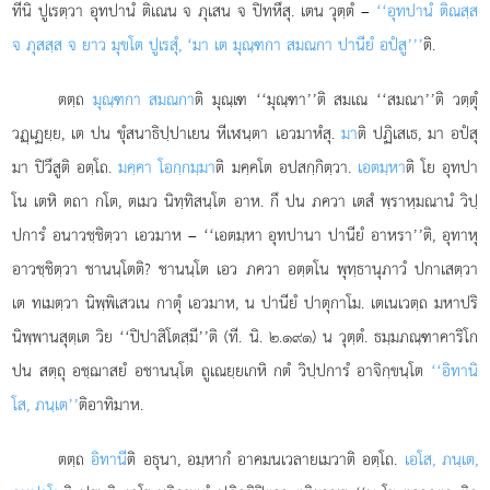
ทีนิ ปูเรตฺวา อุทปานํ ติเณน จ ภุเสน จ ปิทหึสุ. เตน วุตฺตํ –
‘‘อุทปานํ ติณสฺส
จ ภุสสฺส จ ยาว มุขโต ปูเรสุํ, ‘มา เต มุณฺฑกา สมณกา ปานียํ อปํสู’’’
ติ.
ตตฺถ
มุณฺฑกา สมณกา
ติ มุณฺเฑ ‘‘มุณฺฑา’’ติ สมเณ ‘‘สมณา’’ติ วตฺตุํ
วฏฺเฏยฺย, เต ปน ขุํสนาธิปฺปาเยน หีเฬนฺตา เอวมาหํสุ.
มา
ติ ปฏิเสเธ, มา อปํสุ
มา ปิวึสูติ อตฺโถ.
มคฺคา โอกฺกมฺมา
ติ
มคฺคโต อปสกฺกิตฺวา.
เอตมฺหา
ติ โย อุทปา
โน เตหิ ตถา กโต, ตเมว นิทฺทิสนฺโต อาห. กึ ปน ภควา เตสํ พฺราหฺมณานํ วิปฺ
ปการํ อนาวชฺชิตฺวา เอวมาห – ‘‘เอตมฺหา อุทปานา ปานียํ อาหรา’’ติ, อุทาหุ
อาวชฺชิตฺวา ชานนฺโตติ? ชานนฺโต เอว ภควา อตฺตโน พุทฺธานุภาวํ ปกาเสตฺวา
เต ทเมตฺวา นิพฺพิเสวเน กาตุํ เอวมาห, น ปานียํ ปาตุกาโม. เตเนเวตฺถ มหาปริ
นิพฺพานสุตฺเต วิย ‘‘ปิปาสิโตสฺมี’’ติ (ที. นิ. ๒.๑๙๑) น วุตฺตํ. ธมฺมภณฺฑาคาริโก
ปน สตฺถุ อชฺฌาสยํ อชานนฺโต ถูเณยฺยเกหิ กตํ วิปฺปการํ อาจิกฺขนฺโต
‘‘อิทานิ
โส, ภนฺเต’’
ติอาทิมาห.
ตตฺถ
อิทานี
ติ อธุนา, อมฺหากํ อาคมนเวลายเมวาติ อตฺโถ.
เอโส, ภนฺเต,