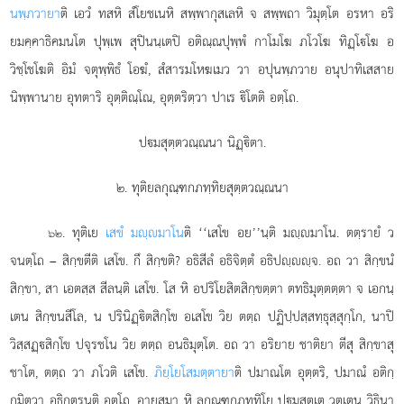
นพฺภวายา
ติ เอวํ ทสหิ สํโยชเนหิ สพฺพากุสเลหิ
จ สพฺพถา วิมุตฺโต อรหา อริ
ยมคฺคาธิคมนโต ปุพฺเพ สุปินนฺเตปิ อติณฺณปุพฺพํ กาโมโฆ ภโวโฆ ทิฏฺโโฆ อ
วิชฺโชโฆติ อิมํ จตุพฺพิธํ โอฆํ, สํสารมโหฆเมว วา อปุนพฺภวาย อนุปาทิเสสาย
นิพฺพานาย อุทตาริ อุตฺติณฺโณ, อุตฺตริตฺวา ปาเร ิโตติ อตฺโถ.
ปมสุตฺตวณฺณนา นิฏฺิตา.
๒. ทุติยลกุณฺฑกภทฺทิยสุตฺตวณฺณนา
. ทุติเย
เสขํ มฺมาโน
ติ ‘‘เสโข อย’’นฺติ มฺมาโน. ตตฺรายํ ว
๖๒
จนตฺโถ – สิกฺขตีติ เสโข. กึ สิกฺขติ? อธิสีลํ อธิจิตฺตํ อธิปฺฺจ. อถ วา สิกฺขนํ
สิกฺขา, สา เอตสฺส สีลนฺติ เสโข. โส หิ อปริโยสิตสิกฺขตฺตา ตทธิมุตฺตตฺตา จ เอกนฺ
เตน สิกฺขนสีโล, น ปรินิฏฺิตสิกฺโข อเสโข วิย ตตฺถ ปฏิปฺปสฺสทฺธุสฺสุกฺโก, นาปิ
วิสฺสฏฺสิกฺโข ปจุรชโน วิย ตตฺถ อนธิมุตฺโต. อถ วา อริยาย ชาติยา ตีสุ สิกฺขาสุ
ชาโต, ตตฺถ วา ภโวติ เสโข.
ภิยฺโยโสมตฺตายา
ติ ปมาณโต อุตฺตริ, ปมาณํ อติกฺ
กมิตฺวา อธิกตรนฺติ อตฺโถ. อายสฺมา หิ ลกุณฺฑกภทฺทิโย ปมสุตฺเต วุตฺเตน วิธินา