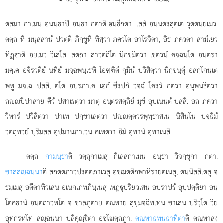
ตสฺมา กาเมน อนนฺธาปิ อนฺธา กตาติ อนฺธีกตา. เสสํ อนนฺตรสุตฺเต วุตฺตนยเมว.
ตตฺถ หิ มนุสฺสานํ ปวตฺติ ภิกฺขูหิ ทิสฺวา ภควโต อาโรจิตา, อิธ ภควตา สามํเยว
ทิฏฺาติ อยเมว วิเสโส. สตฺถา สาวตฺถิโต นิกฺขมิตฺวา เชตวนํ คจฺฉนฺโต อนฺตรา
มคฺเค อจิรวติยํ นทิยํ มจฺฉพนฺเธหิ โอฑฺฑิตํ กุมินํ ปวิสิตฺวา นิกฺขนฺตุํ อสกฺโกนฺเต
พหู มจฺเฉ ปสฺสิ, ตโต อปรภาเค
เอกํ ขีรปกํ วจฺฉํ โครวํ กตฺวา อนุพนฺธิตฺวา
ถฺปิปาสาย คีวํ ปสาเรตฺวา มาตุ อนฺตรสตฺถิยํ มุขํ อุปเนนฺตํ ปสฺสิ. อถ ภควา
วิหารํ ปวิสิตฺวา ปาเท ปกฺขาเลตฺวา ปฺตฺตวรพุทฺธาสเน นิสินฺโน ปจฺฉิมํ
วตฺถุทฺวยํ ปุริมสฺส อุปมานภาเวน คเหตฺวา อิมํ อุทานํ อุทาเนสิ.
ตตฺถ
กามนฺธา
ติ วตฺถุกาเมสุ กิเลสกาเมน อนฺธา วิจกฺขุกา กตา.
ชาลสฺฉนฺนา
ติ สกตฺตภาวปรตฺตภาเวสุ อชฺฌตฺติกพาหิรายตเนสุ, ตนฺนิสฺสิเตสุ จ
ธมฺเมสุ อตีตาทิวเสน อเนกเภทภินฺเนสุ เหฏฺุปริยวเสน อปราปรํ อุปฺปตฺติยา อนฺ
โตคธานํ อนตฺถาวหโต จ ชาลภูตาย ตณฺหาย สุขุมจฺฉิทฺเทน ชาเลน ปริวุโต วิย
อุทกรหโท สฺฉนฺนา ปลิคุณฺิตา อชฺโฌตฺถฏา.
ตณฺหาฉทนฉาทิตา
ติ ตณฺหาสงฺ