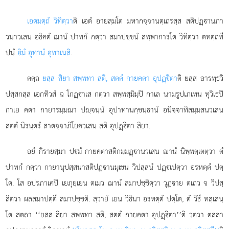
เอตมตฺถํ วิทิตฺวา
ติ เอตํ อายสฺมโต มหากจฺจานตฺเถรสฺส สติปฏฺานภา
วนาวเสน อธิคตํ ฌานํ ปาทกํ กตฺวา สมาปชฺชนํ สพฺพาการโต วิทิตฺวา ตทตฺถที
ปนํ
อิมํ อุทานํ อุทาเนสิ
.
ตตฺถ
ยสฺส สิยา สพฺพทา สติ, สตตํ กายคตา อุปฏฺิตา
ติ ยสฺส อารทฺธวิ
ปสฺสกสฺส เอกทิวสํ ฉ โกฏฺาเส กตฺวา สพฺพสฺมิมฺปิ กาเล นามรูปเภเทน ทุวิเธปิ
กาเย คตา กายารมฺมณา ปฺจนฺนํ อุปาทานกฺขนฺธานํ อนิจฺจาทิสมฺมสนวเสน
สตตํ นิรนฺตรํ สาตจฺจาภิโยควเสน สติ อุปฏฺิตา สิยา.
อยํ กิรายสฺมา ปมํ กายคตาสติกมฺมฏฺานวเสน ฌานํ นิพฺพตฺเตตฺวา ตํ
ปาทกํ กตฺวา กายานุปสฺสนาสติปฏฺานมุเขน วิปสฺสนํ ปฏฺเปตฺวา อรหตฺตํ ปตฺ
โต. โส อปรภาเคปิ เยภุยฺเยน ตเมว ฌานํ สมาปชฺชิตฺวา วุฏฺาย ตเถว จ วิปสฺ
สิตฺวา ผลสมาปตฺตึ สมาปชฺชติ. สฺวายํ เยน วิธินา อรหตฺตํ ปตฺโต, ตํ วิธึ ทสฺเสนฺ
โต สตฺถา ‘‘ยสฺส สิยา สพฺพทา สติ, สตตํ กายคตา อุปฏฺิตา’’ติ วตฺวา ตสฺสา