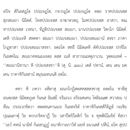
อปิจ สํกิเลสฏฺโ ปปฺจฏฺโ, กจวรฏฺโ ปปฺจฏฺโ. ตตฺถ ราคปปฺจสฺส
สุภสฺา นิมิตฺตํ, โทสปปฺจสฺส อาฆาตวตฺถุ, โมหปปฺจสฺส อาสวา, ตณฺ
หาปปฺจสฺส
เวทนา, ทิฏฺิปปฺจสฺส สฺา, มานปปฺจสฺส วิตกฺโก นิมิตฺตํ.
เตหิ ปปฺเจหิ สหคตา สฺา ปปฺจสฺา. ปปฺจสฺานํ สงฺขา ภาคา
โกฏฺาสา ปปฺจสฺาสงฺขา. อตฺถโต สทฺธึ นิมิตฺเตหิ ตํตํปปฺจสฺส ปกฺขิโย
กิเลสคโณ. สฺาคหณฺเจตฺถ ตสฺส เนสํ สาธารณเหตุภาเวน. วุตฺตฺเหตํ –
‘‘สฺานิทานา หิ ปปฺจสงฺขา’’ติ (สุ. นิ. ๘๘๐). เตสํ ปหานํ, เตน เตน มคฺ
เคน ราคาทิกิเลสานํ สมุจฺเฉทนนฺติ อตฺโถ.
ตทา หิ ภควา อตีตาสุ อเนกโกฏิสตสหสฺสสงฺขาสุ อตฺตโน ชาตีสุ
อนตฺถสฺส นิมิตฺตภูเต กิเลเส อิมสฺมึ จริมภเว อริยมคฺเคน โพธิมณฺเฑ สวาสเน ป
หีเน ปจฺจเวกฺขิตฺวา สตฺตสนฺตานฺจ กิเลสจริตํ ราคาทิกิเลสสํกิลิฏฺํ กฺชิย
ปุณฺณลาพุํ วิย ตกฺกภริตจาฏึ วิย วสาปีตปิโลติกํ วิย จ ทุพฺพินิโมจิยํ ทิสฺวา
‘‘เอวํ คหนํ นามิทํ กิเลสวฏฺฏํ อนาทิกาลภาวิตํ มยฺหํ อนวเสสํ ปหีนํ, อโห สุปฺป