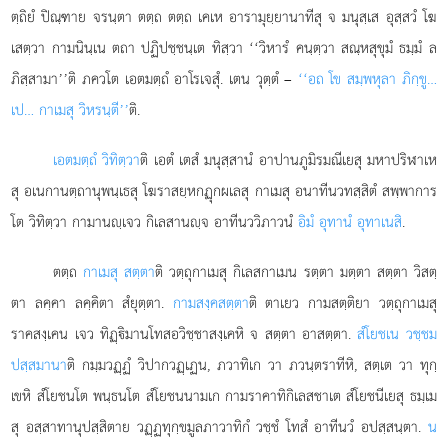
ตฺถิยํ ปิณฺฑาย จรนฺตา ตตฺถ ตตฺถ เคเห อารามุยฺยานาทีสุ จ มนุสฺเส อุสฺสวํ โฆ
เสตฺวา กามนินฺเน ตถา ปฏิปชฺชนฺเต ทิสฺวา ‘‘วิหารํ คนฺตฺวา สณฺหสุขุมํ ธมฺมํ ล
ภิสฺสามา’’ติ ภควโต เอตมตฺถํ อาโรเจสุํ. เตน วุตฺตํ –
‘‘อถ โข สมฺพหุลา ภิกฺขู…
เป… กาเมสุ วิหรนฺตี’’
ติ.
เอตมตฺถํ วิทิตฺวา
ติ เอตํ เตสํ มนุสฺสานํ อาปานภูมิรมณีเยสุ มหาปริฬาเห
สุ อเนกานตฺถานุพนฺเธสุ โฆราสยฺหกฏุกผเลสุ กาเมสุ อนาทีนวทสฺสิตํ สพฺพาการ
โต วิทิตฺวา กามานฺเจว กิเลสานฺจ อาทีนววิภาวนํ
อิมํ อุทานํ อุทาเนสิ
.
ตตฺถ
กาเมสุ สตฺตา
ติ วตฺถุกาเมสุ กิเลสกาเมน รตฺตา มตฺตา
สตฺตา วิสตฺ
ตา ลคฺคา ลคฺคิตา สํยุตฺตา.
กามสงฺคสตฺตา
ติ ตาเยว กามสตฺติยา วตฺถุกาเมสุ
ราคสงฺเคน เจว ทิฏฺิมานโทสอวิชฺชาสงฺเคหิ จ สตฺตา อาสตฺตา.
สํโยชเน วชฺชม
ปสฺสมานา
ติ กมฺมวฏฺฏํ
วิปากวฏฺเฏน, ภวาทิเก วา ภวนฺตราทีหิ, สตฺเต วา ทุกฺ
เขหิ สํโยชนโต พนฺธนโต สํโยชนนามเก กามราคาทิกิเลสชาเต สํโยชนีเยสุ ธมฺเม
สุ อสฺสาทานุปสฺสิตาย วฏฺฏทุกฺขมูลภาวาทิกํ วชฺชํ โทสํ อาทีนวํ อปสฺสนฺตา.
น