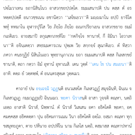
ปโมวาเทน ยถานิสินฺโนว อาสวกฺขยปฺปตฺโต. ธมฺมเสนาปติ ปน ตสฺส ตํ อร
หตฺตปฺปตฺตึ อนาวชฺชเนน อชานิตฺวา ‘‘เสโขเยวา’’ติ มฺมาโน อปฺปํ ยาจิโต
พหุํ
ททมาโน อุฬารปุริโส วิย ภิยฺโย ภิยฺโย อเนกปริยาเยน อาสวกฺขยาย ธมฺมํ
กเถติเยว. อายสฺมาปิ ลกุณฺฑกภทฺทิโย ‘‘กตกิจฺโจ ทานาหํ, กึ อิมินา โอวาเท
นา’’ติ อจินฺเตตฺวา สทฺธมฺมคารเวน ปุพฺเพ วิย สกฺกจฺจํ สุณาติเยว. ตํ ทิสฺวา
ภควา คนฺธกุฏิยํ นิสินฺโนเยว พุทฺธานุภาเวน ยถา ธมฺมเสนาปติ ตสฺส กิเลสกฺขยํ
ชานาติ, ตถา กตฺวา อิมํ อุทานํ อุทาเนสิ. เตน วุตฺตํ
‘‘เตน โข ปน สมเยนา’’
ติ
อาทิ. ตตฺถ ยํ วตฺตพฺพํ, ตํ อนนฺตรสุตฺเต วุตฺตเมว.
คาถายํ ปน
อจฺเฉจฺฉิ วฏฺฏ
นฺติ อนวเสสโต กิเลสวฏฺฏํ สมุจฺฉินฺทิ, ฉินฺเน จ
กิเลสวฏฺเฏ กมฺมวฏฺฏมฺปิ ฉินฺนเมว.
พฺยคา นิราส
นฺติ อาสา วุจฺจติ ตณฺหา, นตฺถิ
เอตฺถ อาสาติ นิราสํ, นิพฺพานํ. ตํ นิราสํ วิเสเสน อคา อธิคโตติ พฺยคา, อคฺ
คมคฺคสฺส อธิคตตฺตา ปุน อธิคมการเณน วินา อธิคโตติ อตฺโถ. ยสฺมา ตณฺหา ทุกฺ
ขสมุทยภูตา, ตาย
ปหีนาย อปฺปหีโน นาม กิเลโส นตฺถิ, ตสฺมาสฺส
ตณฺหาปหานํ