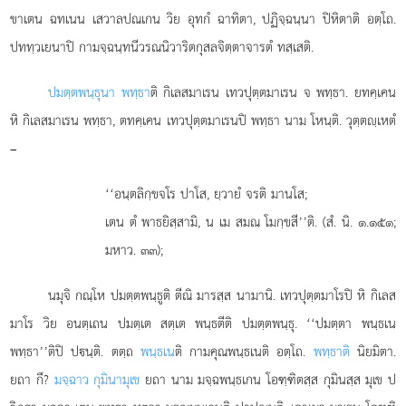
ขาเตน ฉทเนน เสวาลปณเกน วิย อุทกํ ฉาทิตา, ปฏิจฺฉนฺนา ปิหิตาติ อตฺโถ.
ปททฺวเยนาปิ กามจฺฉนฺทนีวรณนิวาริตกุสลจิตฺตาจารตํ ทสฺเสติ.
ปมตฺตพนฺธุนา พทฺธา
ติ กิเลสมาเรน เทวปุตฺตมาเรน จ พทฺธา. ยทคฺเคน
หิ กิเลสมาเรน พทฺธา, ตทคฺเคน เทวปุตฺตมาเรนปิ พทฺธา นาม โหนฺติ. วุตฺตฺเหตํ
–
‘‘อนฺตลิกฺขจโร ปาโส, ยฺวายํ จรติ มานโส;
เตน ตํ พาธยิสฺสามิ, น เม สมณ โมกฺขสี’’ติ. (สํ. นิ. ๑.๑๕๑;
มหาว. ๓๓);
นมุจิ
กณฺโห ปมตฺตพนฺธูติ ตีณิ มารสฺส นามานิ. เทวปุตฺตมาโรปิ หิ กิเลส
มาโร วิย อนตฺเถน ปมตฺเต สตฺเต พนฺธตีติ ปมตฺตพนฺธุ. ‘‘ปมตฺตา พนฺธเน
พทฺธา’’ติปิ ปนฺติ. ตตฺถ
พนฺธเน
ติ กามคุณพนฺธเนติ อตฺโถ.
พทฺธาติ
นิยมิตา.
ยถา กึ?
มจฺฉาว กุมินามุเข
ยถา นาม มจฺฉพนฺธเกน โอฑฺฑิตสฺส กุมินสฺส มุเข ป