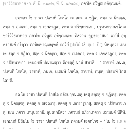
[ขารีวิธมาทาย (ก. สํ. นิ. ๑.๑๒๒; ที. นิ. ๑.๒๘๐)]
ภควโต อวิทูเร อติกฺกมนฺติ.
อทฺทสา โข ราชา ปเสนทิ โกสโล เต สตฺต จ ชฏิเล, สตฺต จ นิคณฺเ,
สตฺต จ อเจลเก, สตฺต จ เอกสาฏเก, สตฺต จ ปริพฺพาชเก
, ปรูฬฺหกจฺฉนขโลเม
ขาริวิวิธมาทาย ภควโต อวิทูเร อติกฺกมนฺเต. ทิสฺวาน อุฏฺายาสนา เอกํสํ อุตฺ
ตราสงฺคํ กริตฺวา ทกฺขิณชาณุมณฺฑลํ ปถวิยํ
[ปวิยํ (สี. สฺยา. ปี.)]
นิหนฺตฺวา เยน
เต สตฺต จ ชฏิลา, สตฺต จ นิคณฺา, สตฺต จ อเจลกา, สตฺต จ เอกสาฏกา, สตฺต
จ ปริพฺพาชกา, เตนฺชลึ ปณาเมตฺวา ติกฺขตฺตุํ นามํ สาเวสิ – ‘‘ราชาหํ, ภนฺเต,
ปเสนทิ โกสโล; ราชาหํ, ภนฺเต, ปเสนทิ โกสโล; ราชาหํ, ภนฺเต, ปเสนทิ โกส
โล’’ติ.
อถ โข ราชา ปเสนทิ โกสโล อจิรปกฺกนฺเตสุ เตสุ สตฺตสุ จ ชฏิเลสุ, สตฺต
สุ จ นิคณฺเสุ, สตฺตสุ จ อเจลเกสุ, สตฺตสุ จ เอกสาฏเกสุ, สตฺตสุ จ ปริพฺพาชเก
สุ, เยน ภควา เตนุปสงฺกมิ; อุปสงฺกมิตฺวา ภควนฺตํ อภิวาเทตฺวา เอกมนฺตํ นิสีทิ.
เอกมนฺตํ นิสินฺโน
โข ราชา ปเสนทิ โกสโล ภควนฺตํ เอตทโวจ – ‘‘เย โข
[เย จ