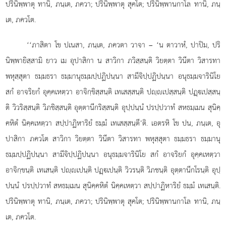
ปรินิพฺพาตุ ทานิ, ภนฺเต, ภควา; ปรินิพฺพาตุ สุคโต; ปรินิพฺพานกาโล ทานิ, ภนฺ
เต, ภควโต.
‘‘ภาสิตา โข ปเนสา, ภนฺเต, ภควตา วาจา – ‘น ตาวาหํ, ปาปิม, ปริ
นิพฺพายิสฺสามิ ยาว เม อุปาสิกา น สาวิกา ภวิสฺสนฺติ วิยตฺตา วินีตา วิสารทา
พหุสฺสุตา ธมฺมธรา
ธมฺมานุธมฺมปฺปฏิปนฺนา สามีจิปฺปฏิปนฺนา อนุธมฺมจารินิโย
สกํ อาจริยกํ อุคฺคเหตฺวา อาจิกฺขิสฺสนฺติ เทเสสฺสนฺติ ปฺเปสฺสนฺติ ปฏฺเปสฺสนฺ
ติ วิวริสฺสนฺติ วิภชิสฺสนฺติ อุตฺตานีกริสฺสนฺติ อุปฺปนฺนํ ปรปฺปวาทํ สหธมฺเมน สุนิคฺ
คหิตํ นิคฺคเหตฺวา สปฺปาฏิหาริยํ ธมฺมํ เทเสสฺสนฺตี’ติ. เอตรหิ โข ปน, ภนฺเต, อุ
ปาสิกา ภควโต สาวิกา วิยตฺตา วินีตา วิสารทา พหุสฺสุตา ธมฺมธรา ธมฺมานุ
ธมฺมปฺปฏิปนฺนา สามีจิปฺปฏิปนฺนา อนุธมฺมจารินิโย สกํ อาจริยกํ อุคฺคเหตฺวา
อาจิกฺขนฺติ เทเสนฺติ ปฺเปนฺติ ปฏฺเปนฺติ วิวรนฺติ วิภชนฺติ อุตฺตานีกโรนฺติ อุปฺ
ปนฺนํ ปรปฺปวาทํ สหธมฺเมน สุนิคฺคหิตํ นิคฺคเหตฺวา สปฺปาฏิหาริยํ ธมฺมํ เทเสนฺติ.
ปรินิพฺพาตุ ทานิ, ภนฺเต, ภควา; ปรินิพฺพาตุ สุคโต; ปรินิพฺพานกาโล ทานิ, ภนฺ
เต, ภควโต.