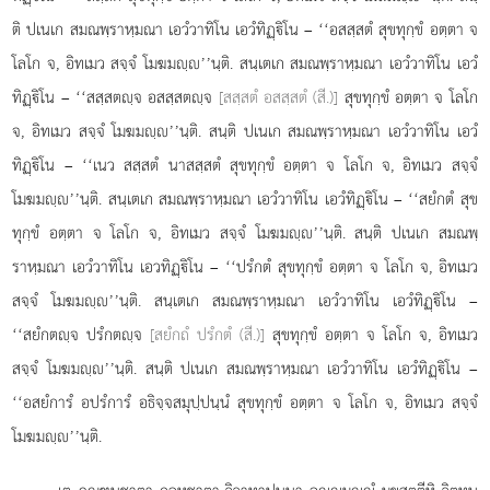
ติ ปเนเก สมณพฺราหฺมณา เอวํวาทิโน เอวํทิฏฺิโน – ‘‘อสสฺสตํ สุขทุกฺขํ อตฺตา จ
โลโก จ, อิทเมว สจฺจํ โมฆมฺ’’นฺติ. สนฺเตเก
สมณพฺราหฺมณา เอวํวาทิโน เอวํ
ทิฏฺิโน – ‘‘สสฺสตฺจ อสสฺสตฺจ
[สสฺสตํ อสสฺสตํ (สี.)]
สุขทุกฺขํ อตฺตา จ โลโก
จ, อิทเมว สจฺจํ โมฆมฺ’’นฺติ. สนฺติ ปเนเก สมณพฺราหฺมณา เอวํวาทิโน เอวํ
ทิฏฺิโน – ‘‘เนว สสฺสตํ นาสสฺสตํ สุขทุกฺขํ อตฺตา จ โลโก จ, อิทเมว สจฺจํ
โมฆมฺ’’นฺติ. สนฺเตเก สมณพฺราหฺมณา เอวํวาทิโน เอวํทิฏฺิโน – ‘‘สยํกตํ สุข
ทุกฺขํ อตฺตา จ
โลโก จ, อิทเมว สจฺจํ โมฆมฺ’’นฺติ. สนฺติ ปเนเก สมณพฺ
ราหฺมณา เอวํวาทิโน เอวทิฏฺิโน – ‘‘ปรํกตํ สุขทุกฺขํ อตฺตา จ โลโก จ, อิทเมว
สจฺจํ โมฆมฺ’’นฺติ. สนฺเตเก สมณพฺราหฺมณา เอวํวาทิโน เอวํทิฏฺิโน –
‘‘สยํกตฺจ ปรํกตฺจ
[สยํกถํ ปรํกตํ (สี.)]
สุขทุกฺขํ อตฺตา จ โลโก
จ, อิทเมว
สจฺจํ โมฆมฺ’’นฺติ. สนฺติ ปเนเก สมณพฺราหฺมณา
เอวํวาทิโน เอวํทิฏฺิโน –
‘‘อสยํการํ อปรํการํ อธิจฺจสมุปฺปนฺนํ สุขทุกฺขํ อตฺตา จ โลโก จ, อิทเมว สจฺจํ
โมฆมฺ’’นฺติ.