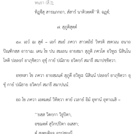
พนฺธา (สี.)]
;
ทิฏฺีสุ สารมฺภกถา, สํสารํ นาติวตฺตตี’’ติ. ฉฏฺํ;
๗. สุภูติสุตฺตํ
. เอวํ
เม สุตํ – เอกํ สมยํ ภควา สาวตฺถิยํ วิหรติ เชตวเน อนาถ
๕๗
ปิณฺฑิกสฺส อาราเม. เตน โข ปน สมเยน อายสฺมา สุภูติ ภควโต อวิทูเร นิสินฺโน
โหติ ปลฺลงฺกํ อาภุชิตฺวา อุชุํ กายํ ปณิธาย อวิตกฺกํ สมาธึ สมาปชฺชิตฺวา.
อทฺทสา โข ภควา อายสฺมนฺตํ สุภูตึ อวิทูเร นิสินฺนํ ปลฺลงฺกํ อาภุชิตฺวา อุ
ชุํ กายํ ปณิธาย อวิตกฺกํ สมาธึ สมาปนฺนํ.
อถ โข ภควา เอตมตฺถํ วิทิตฺวา ตายํ เวลายํ อิมํ อุทานํ อุทาเนสิ –
‘‘ยสฺส วิตกฺกา วิธูปิตา,
อชฺฌตฺตํ สุวิกปฺปิตา อเสสา;
ตํ สงฺคมติจฺจ อรูปสฺี,