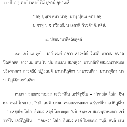
วา (สี. ก.)]
ตายํ เวลายํ อิมํ อุทานํ อุทาเนสิ –
‘‘อหุ ปุพฺเพ ตทา นาหุ, นาหุ ปุพฺเพ ตทา อหุ;
น จาหุ น จ ภวิสฺสติ, น เจตรหิ วิชฺชตี’’ติ. ตติยํ;
๔. ปมนานาติตฺถิยสุตฺตํ
. เอวํ เม สุตํ – เอกํ สมยํ ภควา สาวตฺถิยํ วิหรติ เชตวเน อนาถ
๕๔
ปิณฺฑิกสฺส อาราเม. เตน โข ปน สมเยน สมฺพหุลา
นานาติตฺถิยสมณพฺราหฺมณ
ปริพฺพาชกา
สาวตฺถิยํ ปฏิวสนฺติ นานาทิฏฺิกา นานาขนฺติกา นานารุจิกา นา
นาทิฏฺินิสฺสยนิสฺสิตา.
สนฺเตเก สมณพฺราหฺมณา เอวํวาทิโน เอวํทิฏฺิโน – ‘‘สสฺสโต โลโก, อิท
เมว สจฺจํ โมฆมฺ’’นฺติ. สนฺติ ปเนเก สมณพฺราหฺมณา เอวํวาทิโน เอวํทิฏฺิโน
– ‘‘อสสฺสโต โลโก, อิทเมว สจฺจํ โมฆมฺ’’นฺติ. สนฺเตเก สมณพฺราหฺมณา เอวํ
วาทิโน เอวํทิฏฺิโน – ‘‘อนฺตวา โลโก, อิทเมว สจฺจํ โมฆมฺ’’นฺติ. สนฺติ ปเน