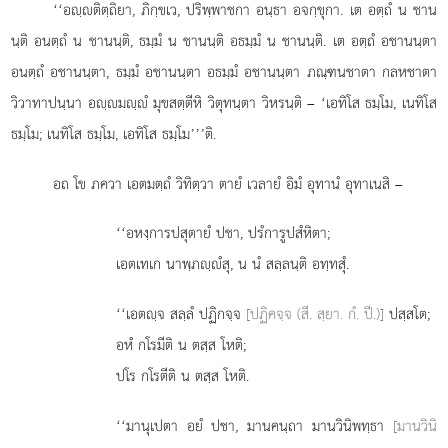
‘‘อฺติตฺถิยา, ภิกฺขเว, ปริพฺพาชกา อนฺธา อจกฺขุกา. เต อตฺถํ น ชาน
นฺติ อนตฺถํ น ชานนฺติ, ธมฺมํ น ชานนฺติ อธมฺมํ น ชานนฺติ. เต อตฺถํ อชานนฺตา
อนตฺถํ อชานนฺตา, ธมฺมํ อชานนฺตา อธมฺมํ อชานนฺตา ภณฺฑนชาตา กลหชาตา
วิวาทาปนฺนา อฺมฺํ มุขสตฺตีหิ วิตุทนฺตา วิหรนฺติ – ‘เอทิโส ธมฺโม, เนทิโส
ธมฺโม; เนทิโส ธมฺโม, เอทิโส ธมฺโม’’’ติ.
อถ โข ภควา เอตมตฺถํ วิทิตฺวา ตายํ เวลายํ อิมํ อุทานํ อุทาเนสิ –
‘‘อหงฺการปสุตายํ
ปชา, ปรํการูปสํหิตา;
เอตเทเก นาพฺภฺํสุ, น นํ สลฺลนฺติ อทฺทสุํ.
‘‘เอตฺจ สลฺลํ ปฏิกจฺจ
[ปฏิคจฺจ (สี. สฺยา. กํ. ปี.)]
ปสฺสโต;
อหํ กโรมีติ น ตสฺส โหติ;
ปโร
กโรตีติ น ตสฺส โหติ.
‘‘มานุเปตา
อยํ ปชา, มานคนฺถา มานวินิพทฺธา
[มานวินิ