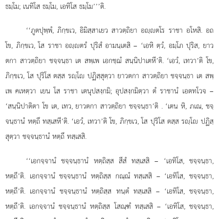
ธมฺโม; เนทิโส ธมฺโม, เอทิโส ธมฺโม’’’ติ.
‘‘ภูตปุพฺพํ, ภิกฺขเว, อิมิสฺสาเยว สาวตฺถิยา อฺตโร ราชา อโหสิ. อถ
โข, ภิกฺขเว, โส ราชา อฺตรํ ปุริสํ อามนฺเตสิ – ‘เอหิ ตฺวํ, อมฺโภ ปุริส, ยาว
ตกา สาวตฺถิยา ชจฺจนฺธา เต สพฺเพ เอกชฺฌํ สนฺนิปาเตหี’ติ. ‘เอวํ, เทวา’ติ โข,
ภิกฺขเว, โส ปุริโส
ตสฺส รฺโ ปฏิสฺสุตฺวา ยาวตกา สาวตฺถิยา ชจฺจนฺธา เต
สพฺ
เพ คเหตฺวา เยน โส ราชา เตนุปสงฺกมิ; อุปสงฺกมิตฺวา ตํ ราชานํ เอตทโวจ –
‘สนฺนิปาติตา โข เต, เทว, ยาวตกา สาวตฺถิยา ชจฺจนฺธา’ติ
. ‘เตน หิ, ภเณ, ชจฺ
จนฺธานํ หตฺถึ ทสฺเสหี’ติ. ‘เอวํ, เทวา’ติ โข, ภิกฺขเว, โส ปุริโส ตสฺส รฺโ ปฏิสฺ
สุตฺวา ชจฺจนฺธานํ หตฺถึ ทสฺเสสิ.
‘‘เอกจฺจานํ ชจฺจนฺธานํ หตฺถิสฺส สีสํ ทสฺเสสิ – ‘เอทิโส, ชจฺจนฺธา,
หตฺถี’ติ. เอกจฺจานํ ชจฺจนฺธานํ หตฺถิสฺส กณฺณํ ทสฺเสสิ – ‘เอทิโส, ชจฺจนฺธา,
หตฺถี’ติ. เอกจฺจานํ ชจฺจนฺธานํ หตฺถิสฺส ทนฺตํ ทสฺเสสิ – ‘เอทิโส, ชจฺจนฺธา,
หตฺถี’ติ. เอกจฺจานํ ชจฺจนฺธานํ หตฺถิสฺส โสณฺฑํ ทสฺเสสิ – ‘เอทิโส, ชจฺจนฺธา,