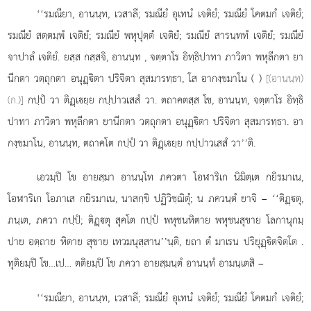
‘‘รมณียา, อานนฺท, เวสาลี; รมณียํ อุเทนํ เจติยํ; รมณียํ โคตมกํ เจติยํ;
รมณียํ สตฺตมฺพํ เจติยํ; รมณียํ พหุปุตฺตํ เจติยํ; รมณียํ สารนฺททํ เจติยํ; รมณียํ
จาปาลํ เจติยํ. ยสฺส กสฺสจิ, อานนฺท
, จตฺตาโร อิทฺธิปาทา ภาวิตา พหุลีกตา ยา
นีกตา วตฺถุกตา อนุฏฺิตา ปริจิตา สุสมารทฺธา, โส อากงฺขมาโน ( )
[(อานนฺท)
(ก.)]
กปฺปํ วา ติฏฺเยฺย กปฺปาวเสสํ วา. ตถาคตสฺส โข, อานนฺท, จตฺตาโร อิทฺธิ
ปาทา ภาวิตา พหุลีกตา ยานีกตา วตฺถุกตา อนุฏฺิตา ปริจิตา สุสมารทฺธา. อา
กงฺขมาโน, อานนฺท, ตถาคโต กปฺปํ วา ติฏฺเยฺย กปฺปาวเสสํ วา’’ติ.
เอวมฺปิ
โข อายสฺมา อานนฺโท ภควตา โอฬาริเก นิมิตฺเต กยิรมาเน,
โอฬาริเก โอภาเส กยิรมาเน, นาสกฺขิ ปฏิวิชฺฌิตุํ; น ภควนฺตํ ยาจิ – ‘‘ติฏฺตุ,
ภนฺเต, ภควา กปฺปํ; ติฏฺตุ สุคโต กปฺปํ พหุชนหิตาย พหุชนสุขาย โลกานุกมฺ
ปาย อตฺถาย หิตาย สุขาย เทวมนุสฺสาน’’นฺติ, ยถา ตํ มาเรน ปริยุฏฺิตจิตฺโต
.
ทุติยมฺปิ โข…เป…
ตติยมฺปิ โข ภควา อายสฺมนฺตํ อานนฺทํ อามนฺเตสิ –
‘‘รมณียา, อานนฺท, เวสาลี; รมณียํ อุเทนํ เจติยํ; รมณียํ โคตมกํ เจติยํ;