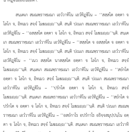
สนฺเตเก สมณพฺราหฺมณา เอวํวาทิโน เอวํทิฏฺิโน – ‘‘สสฺสโต อตฺตา จ
โลโก จ, อิทเมว สจฺจํ โมฆมฺ’’นฺติ. สนฺติ ปเนเก สมณพฺราหฺมณา เอวํวาทิโน
เอวํทิฏฺิโน – ‘‘อสสฺสโต อตฺตา จ โลโก จ, อิทเมว สจฺจํ โมฆมฺ’’นฺติ. สนฺเต
เก สมณพฺราหฺมณา เอวํวาทิโน เอวํทิฏฺิโน – ‘‘สสฺสโต จ อสสฺสโต จ
อตฺตา จ
โลโก จ, อิทเมว สจฺจํ โมฆมฺ’’นฺติ. สนฺติ ปเนเก สมณพฺราหฺมณา เอวํวาทิโน
เอวํทิฏฺิโน – ‘‘เนว สสฺสโต นาสสฺสโต อตฺตา จ โลโก จ, อิทเมว สจฺจํ
โมฆมฺ’’นฺติ. สนฺเตเก สมณพฺราหฺมณา เอวํวาทิโน เอวํทิฏฺิโน – ‘‘สยํกโต
อตฺตา จ โลโก จ, อิทเมว สจฺจํ โมฆมฺ’’นฺติ. สนฺติ ปเนเก สมณพฺราหฺมณา
เอวํวาทิโน เอวํทิฏฺิโน – ‘‘ปรํกโต อตฺตา จ โลโก จ, อิทเมว สจฺจํ
โมฆมฺ’’นฺติ. สนฺเตเก สมณพฺราหฺมณา เอวํวาทิโน เอวํทิฏฺิโน – ‘‘สยํกโต จ
ปรํกโต จ อตฺตา จ โลโก จ, อิทเมว สจฺจํ โมฆมฺ’’นฺติ. สนฺติ ปเนเก สมณพฺ
ราหฺมณา เอวํวาทิโน เอวํทิฏฺิโน – ‘‘อสยํกาโร อปรํกาโร อธิจฺจสมุปฺปนฺโน อตฺ
ตา จ โลโก จ, อิทเมว สจฺจํ โมฆมฺ’’นฺติ. สนฺเตเก สมณพฺราหฺมณา เอวํวาทิ