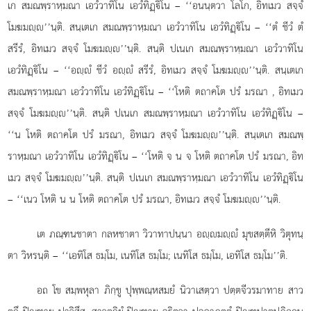
เก สมณพฺราหฺมณา เอวํวาทิโน เอวํทิฏฺิโน – ‘‘อนนฺตวา โลโก, อิทเมว สจฺจํ
โมฆมฺ’’นฺติ. สนฺเตเก สมณพฺราหฺมณา เอวํวาทิโน เอวํทิฏฺิโน – ‘‘ตํ ชีวํ ตํ
สรีรํ, อิทเมว สจฺจํ โมฆมฺ’’นฺติ. สนฺติ ปเนเก สมณพฺราหฺมณา เอวํวาทิโน
เอวํทิฏฺิโน – ‘‘อฺํ ชีวํ อฺํ สรีรํ, อิทเมว สจฺจํ โมฆมฺ’’นฺติ. สนฺเตเก
สมณพฺราหฺมณา เอวํวาทิโน เอวํทิฏฺิโน – ‘‘โหติ ตถาคโต ปรํ มรณา
, อิทเมว
สจฺจํ โมฆมฺ’’นฺติ. สนฺติ ปเนเก สมณพฺราหฺมณา เอวํวาทิโน เอวํทิฏฺิโน –
‘‘น โหติ ตถาคโต ปรํ มรณา, อิทเมว สจฺจํ โมฆมฺ’’นฺติ. สนฺเตเก สมณพฺ
ราหฺมณา เอวํวาทิโน เอวํทิฏฺิโน – ‘‘โหติ จ น จ โหติ ตถาคโต ปรํ มรณา, อิท
เมว สจฺจํ โมฆมฺ’’นฺติ. สนฺติ ปเนเก
สมณพฺราหฺมณา เอวํวาทิโน เอวํทิฏฺิโน
– ‘‘เนว โหติ น น โหติ ตถาคโต ปรํ มรณา, อิทเมว สจฺจํ โมฆมฺ’’นฺติ.
เต ภณฺฑนชาตา
กลหชาตา วิวาทาปนฺนา อฺมฺํ มุขสตฺตีหิ วิตุทนฺ
ตา วิหรนฺติ – ‘‘เอทิโส ธมฺโม, เนทิโส ธมฺโม; เนทิโส ธมฺโม, เอทิโส ธมฺโม’’ติ.
อถ โข สมฺพหุลา ภิกฺขู ปุพฺพณฺหสมยํ นิวาเสตฺวา ปตฺตจีวรมาทาย สาว