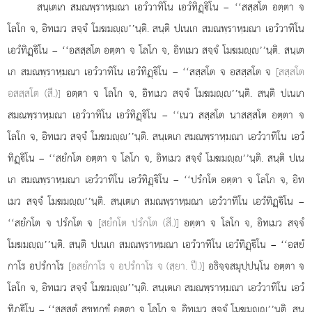
สนฺเตเก
สมณพฺราหฺมณา เอวํวาทิโน เอวํทิฏฺิโน – ‘‘สสฺสโต อตฺตา จ
โลโก จ, อิทเมว สจฺจํ โมฆมฺ’’นฺติ. สนฺติ ปเนเก สมณพฺราหฺมณา เอวํวาทิโน
เอวํทิฏฺิโน – ‘‘อสสฺสโต อตฺตา จ โลโก จ, อิทเมว สจฺจํ โมฆมฺ’’นฺติ. สนฺเต
เก สมณพฺราหฺมณา เอวํวาทิโน เอวํทิฏฺิโน – ‘‘สสฺสโต จ อสสฺสโต จ
[สสฺสโต
อสสฺสโต (สี.)]
อตฺตา จ โลโก จ, อิทเมว สจฺจํ โมฆมฺ’’นฺติ. สนฺติ ปเนเก
สมณพฺราหฺมณา เอวํวาทิโน เอวํทิฏฺิโน – ‘‘เนว สสฺสโต นาสสฺสโต อตฺตา จ
โลโก จ, อิทเมว สจฺจํ โมฆมฺ’’นฺติ. สนฺเตเก สมณพฺราหฺมณา เอวํวาทิโน เอวํ
ทิฏฺิโน – ‘‘สยํกโต อตฺตา จ โลโก จ, อิทเมว สจฺจํ โมฆมฺ’’นฺติ. สนฺติ ปเน
เก สมณพฺราหฺมณา เอวํวาทิโน เอวํทิฏฺิโน – ‘‘ปรํกโต อตฺตา จ โลโก จ, อิท
เมว สจฺจํ โมฆมฺ’’นฺติ. สนฺเตเก สมณพฺราหฺมณา เอวํวาทิโน เอวํทิฏฺิโน –
‘‘สยํกโต จ ปรํกโต จ
[สยํกโต ปรํกโต (สี.)]
อตฺตา จ โลโก จ, อิทเมว สจฺจํ
โมฆมฺ’’นฺติ. สนฺติ ปเนเก สมณพฺราหฺมณา เอวํวาทิโน เอวํทิฏฺิโน – ‘‘อสยํ
กาโร อปรํกาโร
[อสยํกาโร จ อปรํกาโร จ (สฺยา. ปี.)]
อธิจฺจสมุปฺปนฺโน อตฺตา จ
โลโก จ, อิทเมว สจฺจํ โมฆมฺ’’นฺติ. สนฺเตเก สมณพฺราหฺมณา เอวํวาทิโน เอวํ
ทิฏฺิโน – ‘‘สสฺสตํ สุขทุกฺขํ อตฺตา จ โลโก จ, อิทเมว สจฺจํ โมฆมฺ’’นฺติ. สนฺ