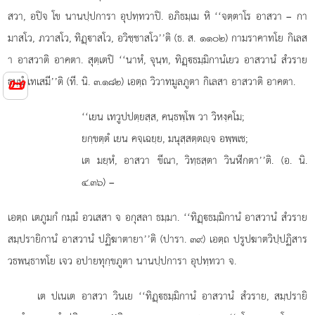
สวา, อปิจ โข นานปฺปการา อุปทฺทวาปิ. อภิธมฺเม หิ ‘‘จตฺตาโร อาสวา – กา
มาสโว, ภวาสโว, ทิฏฺาสโว, อวิชฺชาสโว’’ติ (ธ. ส. ๑๑๐๒) กามราคาทโย กิเลส
า อาสวาติ อาคตา. สุตฺเตปิ ‘‘นาหํ, จุนฺท, ทิฏฺธมฺมิกานํเยว อาสวานํ สํวราย
ธมฺมํ เทเสมี’’ติ (ที. นิ. ๓.๑๘๒) เอตฺถ วิวาทมูลภูตา กิเลสา อาสวาติ อาคตา.
📜
‘‘เยน เทวูปปตฺยสฺส, คนฺธพฺโพ วา วิหงฺคโม;
ยกฺขตฺตํ เยน คจฺเฉยฺย, มนุสฺสตฺตฺจ อพฺพเช;
เต มยฺหํ, อาสวา ขีณา, วิทฺธสฺตา วินฬีกตา’’ติ. (อ. นิ.
๔.๓๖) –
เอตฺถ เตภูมกํ กมฺมํ อวเสสา จ อกุสลา ธมฺมา. ‘‘ทิฏฺธมฺมิกานํ อาสวานํ สํวราย
สมฺปรายิกานํ อาสวานํ ปฏิฆาตายา’’ติ (ปารา. ๓๙) เอตฺถ ปรูปฆาตวิปฺปฏิสาร
วธพนฺธาทโย เจว อปายทุกฺขภูตา นานปฺปการา อุปทฺทวา จ.
เต
ปเนเต อาสวา วินเย ‘‘ทิฏฺธมฺมิกานํ อาสวานํ สํวราย, สมฺปรายิ