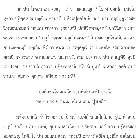
กถํ ปน โภชเน อมตฺตฺู, กถํ วา มตฺตฺูติ
? โย หิ ปุคฺคโล มหิจฺโฉ
หุตฺวา ปฏิคฺคหเณ มตฺตํ น ชานาติ. มหิจฺฉปุคฺคโล หิ ยถา นาม กจฺฉปุฏวาณิโช
ปิฬนฺธนภณฺฑกํ หตฺเถน คเหตฺวา อุจฺฉงฺเคปิ ปกฺขิปิตพฺพยุตฺตกํ ปกฺขิปิตฺวา มหา
ชนสฺส ปสฺสนฺตสฺเสว ‘‘อสุกํ คณฺหถ, อสุกํ คณฺหถา’’ติ มุเขน อุคฺโฆเสติ, เอวเมว
อปฺปมตฺตกมฺปิ อตฺตโน สีลํ วา คนฺถํ วา ธุตงฺคคุณํ วา อนฺตมโส อรฺวาสมตฺ
ตกมฺปิ มหาชนสฺส ชานนฺตสฺเสว สมฺภาเวติ, สมฺภาเวตฺวา จ ปน สกเฏหิปิ อุปนี
เต ปจฺจเย ‘‘อล’’นฺติ อวตฺวา ปฏิคฺคณฺหาติ. ตโย หิ ปูเรตุํ น สกฺกา อคฺคิ อุปา
ทาเนน, สมุทฺโท อุทเกน, มหิจฺโฉ ปจฺจเยหีติ –
‘‘อคฺคิกฺขนฺโธ สมุทฺโท จ, มหิจฺโฉ จาปิ ปุคฺคโล;
พหุเก ปจฺจเย ทินฺเน, ตโยเปเต น ปูรเยติ’’.
มหิจฺฉปุคฺคโล
หิ วิชาตมาตุยาปิ มนํ คณฺหิตุํ น สกฺโกติ. เอวรูโป หิ อนุปฺ
ปนฺนํ ลาภํ น อุปฺปาเทติ, อุปฺปนฺนลาภโต จ ปริหายติ. เอวํ ตาว ปฏิคฺคหเณ
อมตฺตฺู โหติ. โย ปน ธมฺเมน สเมน ลทฺธมฺปิ อาหารํ คธิโต มุจฺฉิโต อชฺโฌปนฺ