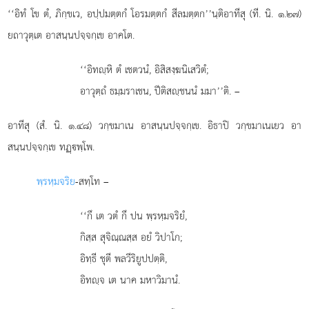
‘‘อิทํ โข ตํ, ภิกฺขเว, อปฺปมตฺตกํ โอรมตฺตกํ สีลมตฺตก’’นฺติอาทีสุ (ที. นิ. ๑.๒๗)
ยถาวุตฺเต อาสนฺนปจฺจกฺเข อาคโต.
‘‘อิทฺหิ ตํ เชตวนํ, อิสิสงฺฆนิเสวิตํ;
อาวุตฺถํ ธมฺมราเชน, ปีติสฺชนนํ มมา’’ติ. –
อาทีสุ (สํ. นิ. ๑.๔๘) วกฺขมาเน อาสนฺนปจฺจกฺเข. อิธาปิ วกฺขมาเนเยว อา
สนฺนปจฺจกฺเข ทฏฺพฺโพ.
พฺรหฺมจริย
-สทฺโท –
‘‘กึ เต วตํ กึ ปน พฺรหฺมจริยํ,
กิสฺส สุจิณฺณสฺส อยํ วิปาโก;
อิทฺธี
ชุตี พลวีริยูปปตฺติ,
อิทฺจ เต นาค มหาวิมานํ.