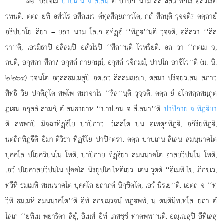
. ปฺจเม
ปาปเกน จ สีเลนา
ติ ปาปกํ นาม สีลํ สีลเภทกโร อสํวโรติ
๓๒
วทนฺติ. ตตฺถ ยทิ อสํวโร อสีลเมว ตํทุสฺสีลฺยภาวโต, กถํ สีลนฺติ วุจฺจติ? ตตฺถายํ
อธิปฺปาโย สิยา
– ยถา นาม โลเก อทิฏฺํ ‘‘ทิฏฺ’’นฺติ วุจฺจติ, อสีลวา ‘‘สีล
วา’’ติ, เอวมิธาปิ อสีลมฺปิ อสํวโรปิ
‘‘สีล’’นฺติ โวหรียติ. อถ วา ‘‘กตเม จ,
ถปติ, อกุสลา สีลา? อกุสลํ กายกมฺมํ, อกุสลํ วจีกมฺมํ, ปาปโก อาชีโว’’ติ (ม. นิ.
๒.๒๖๔) วจนโต อกุสลธมฺเมสุปิ อตฺเถว สีลสมฺา, ตสฺมา ปริจยวเสน สภาว
สิทฺธิ วิย ปกติภูโต สพฺโพ สมาจาโร ‘‘สีล’’นฺติ วุจฺจติ. ตตฺถ ยํ อโกสลฺลสมฺภูต
ฏฺเน อกุสลํ ลามกํ, ตํ สนฺธายาห ‘‘ปาปเกน จ สีเลนา’’ติ.
ปาปิกาย จ ทิฏฺิยา
ติ สพฺพาปิ มิจฺฉาทิฏฺิโย ปาปิกาว. วิเสสโต ปน อเหตุกทิฏฺิ, อกิริยทิฏฺิ,
นตฺถิกทิฏฺีติ อิมา ติวิธา ทิฏฺิโย ปาปิกตรา. ตตฺถ ปาปเกน สีเลน สมนฺนาคโต
ปุคฺคโล ปโยควิปนฺโน โหติ, ปาปิกาย ทิฏฺิยา สมนฺนาคโต อาสยวิปนฺโน โหติ,
เอวํ ปโยคาสยวิปนฺโน ปุคฺคโล นิรยูปโค โหติเยว. เตน วุตฺตํ ‘‘อิเมหิ โข, ภิกฺขเว,
ทฺวีหิ ธมฺเมหิ สมนฺนาคโต ปุคฺคโล ยถาภตํ นิกฺขิตฺโต, เอวํ นิรเย’’ติ. เอตฺถ จ ‘‘ทฺ
วีหิ ธมฺเมหิ สมนฺนาคโต’’ติ อิทํ ลกฺขณวจนํ ทฏฺพฺพํ, น ตนฺตินิทฺเทโส. ยถา ตํ
โลเก ‘‘ยทิเม พฺยาธิตา
สิยุํ, อิเมสํ อิทํ เภสชฺชํ ทาตพฺพ’’นฺติ. อฺเสุปิ อีทิเสสุ