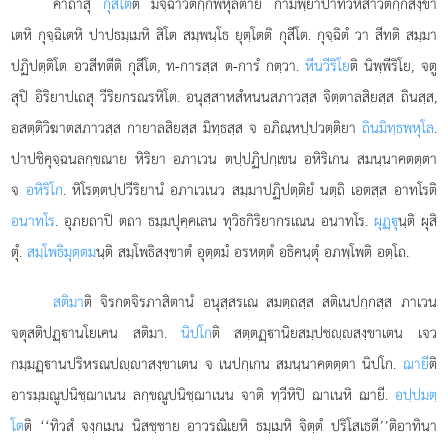
คาถาสุ
กุสีโต
ติ มิจฺฉาวิตกฺกพหุลตาย กามพฺยาปาทวิหึสาวิตกฺกสงฺขา
เตหิ กุจฺฉิเตหิ ปาปธมฺเมหิ สิโต สมฺพนฺโธ ยุตฺโตติ กุสีโต. กุจฺฉิตํ วา สีทติ สมฺมา
ปฏิปตฺติโต อวสีทตีติ กุสีโต, ท-การสฺส ต-การํ กตฺวา.
หีนวีริโย
ติ นิพฺพีริโย, จตู
สุปิ อิริยาปเถสุ วีริยกรณรหิโต. อนุสฺสาหสํหนนสภาวสฺส จิตฺตาลสิยสฺส ถินสฺส,
อสตฺติวิฆาตสภาวสฺส กายาลสิยสฺส มิทฺธสฺส จ อภิณฺหปฺปวตฺติยา
ถินมิทฺธพหุโล
.
ปาปชิคุจฺฉนลกฺขณาย หิริยา อภาเวน ตปฺปฏิปกฺเขน อหิริเกน สมนฺนาคตตฺตา
จ
อหิริโก
. หิโรตฺตปฺปวีริยานํ อภาเวเนว สมฺมาปฏิปตฺติยํ นตฺถิ เอตสฺส อาทโรติ
อนาทโร
. อุภยถาปิ ตถา ธมฺมปุคฺคเลน ทุวิธกิริยากรเณน อนาทโร.
ผุฏฺุ
นฺติ ผุสิ
ตุํ.
สมฺโพธิมุตฺตม
นฺติ สมฺโพธิสงฺขาตํ อุตฺตมํ อรหตฺตํ อธิคนฺตุํ อภพฺโพติ อตฺโถ.
สติมา
ติ จิรกตจิรภาสิตานํ อนุสฺสรเณ สมตฺถสฺส สติเนปกฺกสฺส ภาเวน
จตุสติปฏฺานโยเคน สติมา.
นิปโก
ติ สตฺตฏฺานิยสมฺปชฺสงฺขาเตน เจว
กมฺมฏฺานปริหรณปฺาสงฺขาเตน จ เนปกฺเกน สมนฺนาคตตฺตา นิปโก.
ฌายี
ติ
อารมฺมณูปนิชฺฌาเนน ลกฺขณูปนิชฺฌาเนน จาติ ทฺวีหิปิ ฌาเนหิ ฌายี.
อปฺปมตฺ
โต
ติ ‘‘ทิวสํ จงฺกเมน นิสชฺชาย อาวรณิเยหิ
ธมฺเมหิ
จิตฺตํ ปริโสเธตี’’ติอาทินา