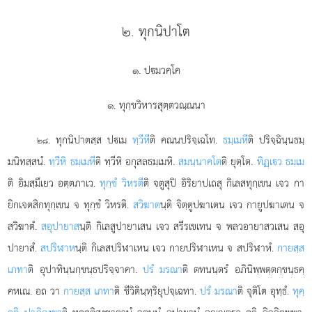
๒. ทุกนิปาโต
๑. ปมวคฺโค
๑. ทุกฺขวิหารสุตฺตวณฺณนา
. ทุกนิปาตสฺส
ปเม
ทฺวีหี
ติ คณนปริจฺเฉโท.
ธมฺเมหี
ติ ปริจฺฉินฺนธมฺ
๒๘
มนิทสฺสนํ.
ทฺวีหิ ธมฺเมหี
ติ ทฺวีหิ อกุสลธมฺเมหิ.
สมนฺนาคโต
ติ ยุตฺโต.
ทิฏฺเว ธมฺเม
ติ อิมสฺมึเยว อตฺตภาเว.
ทุกฺขํ วิหรตี
ติ จตูสุปิ อิริยาปเถสุ กิเลสทุกฺเขน เจว กา
ยิกเจตสิกทุกฺเขน จ ทุกฺขํ วิหรติ.
สวิฆาต
นฺติ จิตฺตูปฆาเตน เจว กายูปฆาเตน จ
สวิฆาตํ.
สอุปายาส
นฺติ กิเลสูปายาเสน เจว สรีรเขเทน จ พลวอายาสวเสน สอุ
ปายาสํ.
สปริฬาห
นฺติ กิเลสปริฬาเหน เจว กายปริฬาเหน จ สปริฬาหํ.
กายสฺส
เภทา
ติ อุปาทินฺนกฺขนฺธปริจฺจาคา.
ปรํ มรณา
ติ ตทนนฺตรํ อภินิพฺพตฺตกฺขนฺธคฺ
คหเณ. อถ วา
กายสฺส เภทา
ติ ชีวิตินฺทฺริยุปจฺเฉทา.
ปรํ มรณา
ติ จุติโต อุทฺธํ.
ทุคฺ