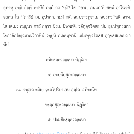
อุทาหุ
อตฺถิ กิฺจิ ตปนียํ กมฺมํ กต’’นฺติ? โส ‘‘อาม, ภนฺเต’’ติ สพฺพํ อาโรเจสิ.
อถสฺส โส ‘‘ภาริยํ เต, อุปาสก, กมฺมํ กตํ, อนปราธฏฺาเน อปรทฺธ’’นฺติ อาห.
โส เตเนว กมฺมุนา กาลํ กตฺวา นิรเย นิพฺพตฺติ. วจีทุจฺจริตสฺส ปน สุปฺปพุทฺธสกฺก
โกกาลิกจิฺจมาณวิกาทีนํ วตฺถูนิ กเถตพฺพานิ, มโนทุจฺจริตสฺส อุกฺกลชยภฺา
ทีนํ.
ตติยสุตฺตวณฺณนา นิฏฺิตา.
๔. อตปนียสุตฺตวณฺณนา
. จตุตฺเถ ตติเย วุตฺตวิปริยาเยน อตฺโถ เวทิตพฺโพ.
๓๑
จตุตฺถสุตฺตวณฺณนา นิฏฺิตา.
๕. ปมสีลสุตฺตวณฺณนา