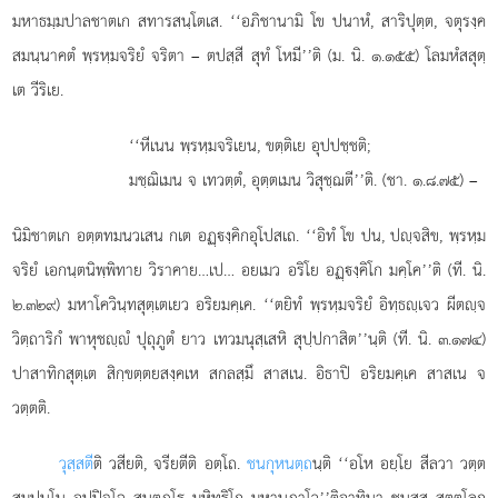
มหาธมฺมปาลชาตเก สทารสนฺโตเส. ‘‘อภิชานามิ โข ปนาหํ, สาริปุตฺต, จตุรงฺค
สมนฺนาคตํ พฺรหฺมจริยํ
จริตา – ตปสฺสี สุทํ โหมี’’ติ (ม. นิ. ๑.๑๕๕) โลมหํสสุตฺ
เต วีริเย.
‘‘หีเนน พฺรหฺมจริเยน, ขตฺติเย อุปปชฺชติ;
มชฺฌิเมน จ เทวตฺตํ, อุตฺตเมน วิสุชฺฌตี’’ติ. (ชา. ๑.๘.๗๕) –
นิมิชาตเก อตฺตทมนวเสน กเต อฏฺงฺคิกอุโปสเถ. ‘‘อิทํ โข ปน, ปฺจสิข, พฺรหฺม
จริยํ เอกนฺตนิพฺพิทาย วิราคาย…เป… อยเมว อริโย อฏฺงฺคิโก มคฺโค’’ติ (ที. นิ.
๒.๓๒๙) มหาโควินฺทสุตฺเตเยว อริยมคฺเค. ‘‘ตยิทํ พฺรหฺมจริยํ อิทฺธฺเจว ผีตฺจ
วิตฺถาริกํ พาหุชฺํ ปุถุภูตํ ยาว เทวมนุสฺเสหิ สุปฺปกาสิต’’นฺติ (ที. นิ. ๓.๑๗๔)
ปาสาทิกสุตฺเต สิกฺขตฺตยสงฺคเห สกลสฺมึ สาสเน. อิธาปิ อริยมคฺเค สาสเน จ
วตฺตติ.
วุสฺสตี
ติ
วสียติ, จรียตีติ อตฺโถ.
ชนกุหนตฺถ
นฺติ ‘‘อโห อยฺโย สีลวา วตฺต
สมฺปนฺโน อปฺปิจฺโฉ สนฺตุฏฺโ มหิทฺธิโก มหานุภาโว’’ติอาทินา ชนสฺส สตฺตโลก