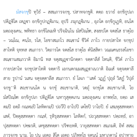
มํสจกฺขุ
ปิ ทุวิธํ – สสมฺภารจกฺขุ, ปสาทจกฺขูติ. ตตฺถ ยฺวายํ อกฺขิกูปเก
ปติฏฺิโต เหฏฺา อกฺขิกูปกฏฺิเกน, อุปริ ภมุกฏฺิเกน
, อุภโต อกฺขิกูเฏหิ, อนฺโต
มตฺถลุงฺเคน, พหิทฺธา อกฺขิโลเมหิ ปริจฺฉินฺโน มํสปิณฺโฑ, สงฺเขปโต จตสฺโส ธาตุโย
– วณฺโณ, คนฺโธ, รโส, โอชาสมฺภโว สณฺานํ ชีวิตํ ภาโว กายปสาโท จกฺขุป
สาโทติ จุทฺทส สมฺภารา. วิตฺถารโต จตสฺโส ธาตุโย ตํนิสฺสิตา วณฺณคนฺธรสโอชา
สณฺานสมฺภวาติ อิมานิ ทส จตุสมุฏฺานิกตฺตา จตฺตาลีสํ โหนฺติ, ชีวิตํ ภาโว
กายปสาโท จกฺขุปสาโทติ จตฺตาริ เอกนฺตกมฺมสมุฏฺาเนวาติ อิเมสํ จตุจตฺตาลี
สาย รูปานํ วเสน จตุจตฺตาลีส สมฺภารา. ยํ โลเก ‘‘เสตํ วฏฺฏํ ปุถุลํ วิสฏํ วิปุลํ
จกฺขู’’ติ สฺชานนฺโต น จกฺขุํ สฺชานาติ, วตฺถุํ จกฺขุโต สฺชานาติ, โย
มํสปิณฺโฑ อกฺขิกูปเก ปติฏฺิโต นฺหารุสุตฺตเกน มตฺถลุงฺเคน อาพทฺโธ, ยตฺถ เส
ตมฺปิ อตฺถิ กณฺหมฺปิ โลหิตกมฺปิ ปถวีปิ อาโปปิ เตโชปิ วาโยปิ. ยํ เสมฺหุสฺสทตฺตา
เสตํ, ปิตฺตุสฺสทตฺตา กณฺหํ, รุหิรุสฺสทตฺตา โลหิตกํ, ปถวุสฺสทตฺตา ปตฺถทฺธํ, อา
ปุสฺสทตฺตา ปคฺฆรติ, เตชุสฺสทตฺตา ปริฑยฺหติ, วายุสฺสทตฺตา สมฺภมติ, อิทํ สสมฺ
ภารจกฺขุ นาม. โย ปน เอตฺถ สิโต เอตฺถ ปฏิพทฺโธ จตุนฺนํ มหาภูตานํ อุปาทาย