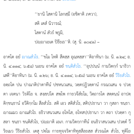
‘‘ยานิ โสตานิ โลกสฺมึ (อชิตาติ ภควา),
สติ เตสํ นิวารณํ;
โสตานํ สํวรํ พฺรูมิ,
ปฺาเยเต ปิธียเร’’ติ. (สุ. นิ. ๑๐๔๑) –
อาคโต
อยํ
าณสํวโร
. ‘‘ขโม โหติ สีตสฺส อุณฺหสฺสา’’ติอาทินา (ม. นิ. ๑.๒๔; อ.
นิ. ๔.๑๑๔; ๖.๕๘) นเยน อาคโต อยํ
ขนฺติสํวโร
. ‘‘อุปฺปนฺนํ กามวิตกฺกํ นาธิวา
เสตี’’ติอาทินา (ม. นิ. ๑.๒๖; อ. นิ. ๔.๑๑๔; ๖.๕๘) นเยน อาคโต อยํ
วีริยสํวโร
.
อตฺถโต ปน ปาณาติปาตาทีนํ ปชหนวเสน, วตฺตปฏิวตฺตานํ กรณวเสน จ ปวตฺ
ตา เจตนา วิรติโย จ. สงฺเขปโต สพฺโพ กายวจีสํยโม, วิตฺถารโต สตฺตนฺนํ อาปตฺ
ติกฺขนฺธานํ อวีติกฺกโม สีลสํวโร. สติ เอว สติสํวโร, สติปฺปธานา วา กุสลา ขนฺธา.
าณเมว าณสํวโร. อธิวาสนวเสน อโทโส, อโทสปฺปธานา วา ตถา ปวตฺตา
กุ
สลา ขนฺธา ขนฺติสํวโร, ปฺาติ เอเก. กามวิตกฺกาทีนํ อนธิวาสนวเสน ปวตฺตํ วี
ริยเมว วีริยสํวโร. เตสุ ปโม กายทุจฺจริตาทิทุสฺสีลฺยสฺส สํวรณโต สํวโร, ทุติโย