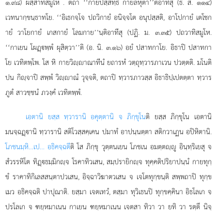
๑.๙๘) ผสฺสาทิสมูโห
. ตถา ‘‘กายปสฺสทฺธิ กายลหุตา’’ติอาทีสุ (ธ. ส. ๑๑๔)
เวทนากฺขนฺธาทโย. ‘‘อิเธกจฺโจ ปถวิกายํ อนิจฺจโต อนุปสฺสติ, อาโปกายํ เตโชก
ายํ วาโยกายํ เกสกายํ โลมกาย’’นฺติอาทีสุ (ปฏิ. ม. ๓.๓๕) ปถวาทิสมูโห.
‘‘กาเยน โผฏฺพฺพํ ผุสิตฺวา’’ติ (อ. นิ. ๓.๑๖) อยํ ปสาทกาโย. อิธาปิ ปสาทกา
โย เวทิตพฺโพ. โส หิ กายวิฺาณาทีนํ ยถารหํ วตฺถุทฺวารภาเวน ปวตฺตติ. มโนติ
ปน กิฺจาปิ สพฺพํ วิฺาณํ วุจฺจติ, ตถาปิ ทฺวารภาวสฺส อิธาธิปฺเปตตฺตา ทฺวาร
ภูตํ สาวชฺชนํ ภวงฺคํ เวทิตพฺพํ.
เอตานิ ยสฺส ทฺวารานิ อคุตฺตานิ จ ภิกฺขุโน
ติ ยสฺส ภิกฺขุโน เอตานิ
มนจฺฉฏฺานิ ทฺวารานิ สติโวสฺสคฺเคน ปมาทํ อาปนฺนตฺตา สติกวาเฏน อปิหิตานิ.
โภชนมฺหิ…เป… อธิคจฺฉตี
ติ โส ภิกฺขุ วุตฺตนเยน โภชเน อมตฺตฺู อินฺทฺริเยสุ จ
สํวรรหิโต ทิฏฺธมฺมิกฺจ โรคาทิวเสน, สมฺปรายิกฺจ ทุคฺคติปริยาปนฺนํ กายทุกฺ
ขํ ราคาทิกิเลสสนฺตาปวเสน, อิจฺฉาวิฆาตวเสน จ เจโตทุกฺขนฺติ สพฺพถาปิ ทุกฺข
เมว อธิคจฺฉติ ปาปุณาติ. ยสฺมา เจตเทวํ, ตสฺมา ทุวิเธนปิ ทุกฺขคฺคินา อิธโลเก จ
ปรโลเก จ ฑยฺหมาเนน กาเยน ฑยฺหมาเนน เจตสา ทิวา วา ยทิ วา รตฺตึ นิจฺ