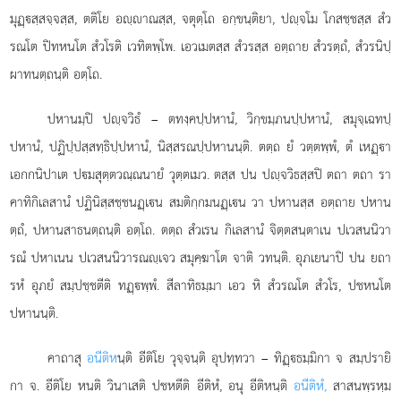
มุฏฺสฺสจฺจสฺส, ตติโย อฺาณสฺส, จตุตฺโถ อกฺขนฺติยา, ปฺจโม โกสชฺชสฺส สํว
รณโต ปิทหนโต สํวโรติ เวทิตพฺโพ. เอวเมตสฺส สํวรสฺส อตฺถาย สํวรตฺถํ, สํวรนิปฺ
ผาทนตฺถนฺติ อตฺโถ.
ปหานมฺปิ ปฺจวิธํ – ตทงฺคปฺปหานํ, วิกฺขมฺภนปฺปหานํ, สมุจฺเฉทปฺ
ปหานํ, ปฏิปฺปสฺสทฺธิปฺปหานํ, นิสฺสรณปฺปหานนฺติ. ตตฺถ ยํ วตฺตพฺพํ, ตํ เหฏฺา
เอกกนิปาเต ปมสุตฺตวณฺณนายํ วุตฺตเมว. ตสฺส ปน ปฺจวิธสฺสปิ ตถา ตถา รา
คาทิกิเลสานํ
ปฏินิสฺสชฺชนฏฺเน สมติกฺกมนฏฺเน วา ปหานสฺส อตฺถาย ปหาน
ตฺถํ, ปหานสาธนตฺถนฺติ อตฺโถ. ตตฺถ สํวเรน กิเลสานํ จิตฺตสนฺตาเน ปเวสนนิวา
รณํ ปหาเนน ปเวสนนิวารณฺเจว สมุคฺฆาโต จาติ วทนฺติ. อุภเยนาปิ ปน ยถา
รหํ อุภยํ สมฺปชฺชตีติ ทฏฺพฺพํ. สีลาทิธมฺมา เอว หิ สํวรณโต สํวโร, ปชหนโต
ปหานนฺติ.
คาถาสุ
อนีติห
นฺติ อีติโย วุจฺจนฺติ อุปทฺทวา – ทิฏฺธมฺมิกา จ สมฺปรายิ
กา จ. อีติโย หนติ วินาเสติ ปชหตีติ อีติหํ, อนุ อีติหนฺติ
อนีติหํ,
สาสนพฺรหฺม