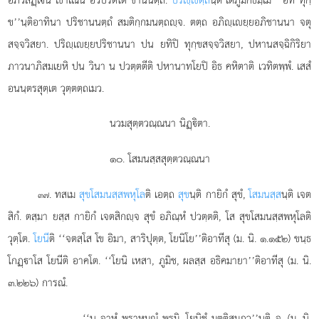
ข’’นฺติอาทินา ปริชานนตฺถํ สมติกฺกมนตฺถฺจ. ตตฺถ อภิฺเยฺยอภิชานนา จตุ
สจฺจวิสยา. ปริฺเยฺยปริชานนา ปน ยทิปิ ทุกฺขสจฺจวิสยา, ปหานสจฺฉิกิริยา
ภาวนาภิสมเยหิ ปน วินา น ปวตฺตตีติ ปหานาทโยปิ อิธ คหิตาติ เวทิตพฺพํ. เสสํ
อนนฺตรสุตฺเต วุตฺตตฺถเมว.
นวมสุตฺตวณฺณนา นิฏฺิตา.
๑๐. โสมนสฺสสุตฺตวณฺณนา
. ทสเม
สุขโสมนสฺสพหุโล
ติ เอตฺถ
สุข
นฺติ กายิกํ สุขํ,
โสมนสฺส
นฺติ เจต
๓๗
สิกํ. ตสฺมา ยสฺส กายิกํ เจตสิกฺจ สุขํ อภิณฺหํ ปวตฺตติ, โส สุขโสมนสฺสพหุโลติ
วุตฺโต.
โยนี
ติ ‘‘จตสฺโส โข อิมา, สาริปุตฺต, โยนิโย’’ติอาทีสุ (ม. นิ. ๑.๑๕๒) ขนฺธ
โกฏฺาโส โยนีติ อาคโต. ‘‘โยนิ เหสา, ภูมิช, ผลสฺส อธิคมายา’’ติอาทีสุ (ม. นิ.
๓.๒๒๖) การณํ.
‘‘น
จาหํ พฺราหฺมณํ พฺรูมิ, โยนิชํ มตฺติสมฺภว’’นฺติ จ. (ม. นิ.