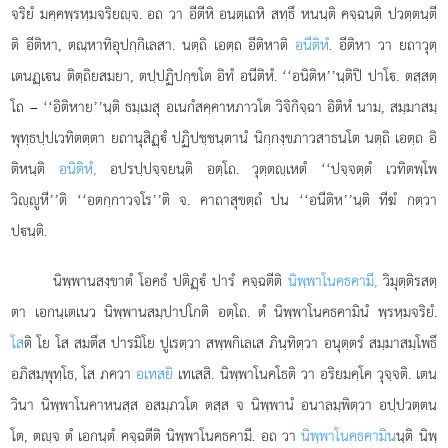
จริยํ มคฺคพฺรหฺมจริยฺจ. อถ วา อีตีหิ อนตฺเถหิ
สทฺธึ หนนฺติ คจฺฉนฺติ ปวตฺตนฺตี
ติ อีติหา, ตณฺหาทิอุปกฺกิเลสา. นตฺถิ เอตฺถ อีติหาติ
อนีติหํ
. อีติหา วา ยถาวุตฺ
เตนฏฺเน ติตฺถิยสมยา, ตปฺปฏิปกฺขโต อิทํ อนีติหํ. ‘‘อนิติห’’นฺติปิ ปาโ. ตสฺสตฺ
โถ – ‘‘อิติหาย’’นฺติ ธมฺเมสุ อเนกํสคฺคาหภาวโต วิจิกิจฺฉา อิติหํ นาม, สมฺมาสมฺ
พุทฺธปฺปเวทิตตฺตา ยถานุสิฏฺํ ปฏิปชฺชนฺตานํ นิกฺกงฺขภาวสาธนโต นตฺถิ เอตฺถ อิ
ติหนฺติ
อนิติหํ,
อปรปฺปจฺจยนฺติ อตฺโถ. วุตฺตฺเหตํ ‘‘ปจฺจตฺตํ เวทิตพฺโพ
วิฺูหี’’ติ ‘‘อตกฺกาวจโร’’ติ จ. คาถาสุขตฺถํ ปน ‘‘อนีติห’’นฺติ ทีฆํ กตฺวา
ปนฺติ.
นิพฺพานสงฺขาตํ โอคธํ ปติฏฺํ ปารํ คจฺฉตีติ
นิพฺพาโนคธคามี,
วิมุตฺติรสตฺ
ตา เอกนฺเตเนว นิพฺพานสมฺปาปโกติ อตฺโถ. ตํ นิพฺพาโนคธคามินํ พฺรหฺมจริยํ.
โส
ติ โย โส สมตึส ปารมิโย ปูเรตฺวา สพฺพกิเลเส ภินฺทิตฺวา อนุตฺตรํ สมฺมาสมฺโพธึ
อภิสมฺพุทฺโธ, โส ภควา
อเทสยิ
เทเสสิ. นิพฺพาโนคโธติ วา อริยมคฺโค วุจฺจติ. เตน
วินา นิพฺพาโนคาหนสฺส อสมฺภวโต ตสฺส จ นิพฺพานํ อนาลมฺพิตฺวา อปฺปวตฺตน
โต, ตฺจ ตํ เอกนฺตํ คจฺฉตีติ นิพฺพาโนคธคามี. อถ วา
นิพฺพาโนคธคามิน
นฺติ นิพฺ