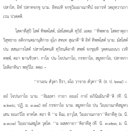
ปสาโท, อิทํ ปสาทจกฺขุ นาม. อิทฺหิ จกฺขุวิฺาณาทีนํ ยถารหํ วตฺถุทฺวารภา
เวน ปวตฺตติ.
โสตาทีสุปิ โสตํ ทิพฺพโสตํ, มํสโสตนฺติ ทุวิธํ. เอตฺถ ‘‘ทิพฺพาย โสตธาตุยา
วิสุทฺธาย อติกฺกนฺตมานุสิกาย อุโภ สทฺเท สุณาตี’’ติ อิทํ ทิพฺพโสตํ นาม. มํสโสตํ
ปน สสมฺภารโสตํ ปสาทโสตนฺติ ทุวิธนฺติอาทิ สพฺพํ จกฺขุมฺหิ วุตฺตนเยเนว เวทิ
ตพฺพํ, ตถา ฆานชิวฺหา. กาโย ปน โจปนกาโย, กรชกาโย, สมูหกาโย, ปสาทกา
โยติอาทินา พหุวิโธ. ตตฺถ –
‘‘กาเยน
สํวุตา ธีรา, อโถ วาจาย สํวุตา’’ติ. (ธ. ป. ๒๓๔) –
อยํ โจปนกาโย นาม. ‘‘อิมมฺหา กายา อฺํ กายํ อภินิมฺมินาตี’’ติ (ที. นิ.
๑.๒๓๖; ปฏิ. ม. ๓.๑๔) อยํ กรชกาโย นาม. สมูหกาโย ปน วิฺาณาทิสมูหว
เสน อเนกวิโธ อาคโต. ตถา หิ ‘‘ฉ อิเม, อาวุโส, วิฺาณกายา’’ติอาทีสุ
(ม. นิ.
๑.๑๐๑) วิฺาณสมูโห วุตฺโต. ‘‘ฉ ผสฺสกายา’’ติอาทีสุ (ที. นิ. ๓.๓๒๓; ม. นิ.