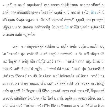
– ยมฺปิ จ อฺํ กมฺมปถภาวํ อปฺปตฺตตฺตา นิปฺปริยาเยน กายกมฺมาทิสงฺขํ น
ลภติ, ราคาทิกิเลสสํสฏฺตฺตา โทสสหิตํ อกุสลํ ตมฺปิ กตฺวาติ อตฺโถ.
นิรย
นฺติ นิ
รติอตฺเถน นิรสฺสาทฏฺเน วา นิรยนฺติ ลทฺธนามํ สพฺพมฺปิ ทุคฺคตึ, อยสงฺขาตสุขปฺ
ปฏิกฺเขเปน
วา สพฺพตฺถ สุคติทุคฺคตีสุ นิรยทุกฺขํ.
โส
ตาทิโส ปุคฺคโล อุปคจฺฉตีติ
เอวเมตฺถ อตฺโถ ทฏฺพฺโพ.
เอตฺถ จ กายทุจฺจริตสฺส ตปนียภาเว นนฺโท ยกฺโข นนฺโท
มาณวโก นนฺ
โท โคฆาตโก ทฺเว ภาติกาติ เอเตสํ วตฺถูนิ กเถตพฺพานิ. เต กิร คาวึ วธิตฺวา มํสํ
ทฺเว โกฏฺาเส อกํสุ. ตโต กนิฏฺโ เชฏฺํ อาห – ‘‘มยฺหํ ทารกา พหู, อิมานิ เม
อนฺตานิ เทหี’’ติ. อถ นํ เชฏฺโ – ‘‘สพฺพํ มํสํ ทฺเวธา วิภตฺตํ, ปุน กิมคฺคเหสี’’ติ
ปหริตฺวา ชีวิตกฺขยํ ปาเปสิ. นิวตฺติตฺวา จ นํ โอโลเกนฺโต มตํ ทิสฺวา ‘‘ภาริยํ วต
มยา กตํ, สฺวาหํ อการเณเนว นํ มาเรสิ’’นฺติ จิตฺตํ อุปฺปาเทสิ. อถสฺส พลววิปฺปฏิ
สาโร อุปฺปชฺชิ. โส ิตฏฺาเนปิ นิสินฺนฏฺาเนปิ ตเทว กมฺมํ อาวชฺเชติ, จิตฺตสฺสาทํ
น ลภติ, อสิตปีตขายิตมฺปิสฺส สรีเร โอชํ น ผรติ, อฏฺิจมฺมมตฺตเมว อโหสิ. อถ นํ
เอโก เถโร ปุจฺฉิ ‘‘อุปาสก, ตฺวํ อติวิย กิโส อฏฺิจมฺมมตฺโต ชาโต, กีทิโส เต โรโค,