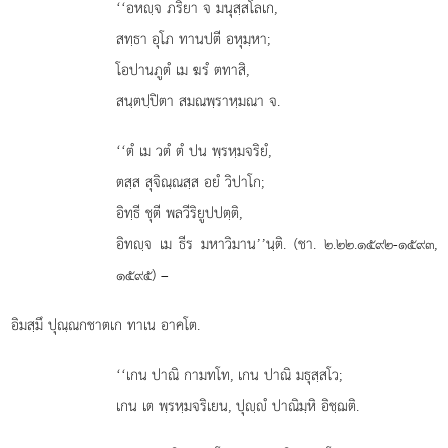
‘‘อหฺจ
ภริยา จ มนุสฺสโลเก,
สทฺธา อุโภ ทานปตี อหุมฺหา;
โอปานภูตํ เม ฆรํ ตทาสิ,
สนฺตปฺปิตา สมณพฺราหฺมณา จ.
‘‘ตํ เม วตํ ตํ ปน พฺรหฺมจริยํ,
ตสฺส สุจิณฺณสฺส อยํ วิปาโก;
อิทฺธี ชุตี พลวีริยูปปตฺติ,
อิทฺจ เม ธีร มหาวิมาน’’นฺติ. (ชา. ๒.๒๒.๑๕๙๒-๑๕๙๓,
๑๕๙๕) –
อิมสฺมึ
ปุณฺณกชาตเก ทาเน อาคโต.
‘‘เกน ปาณิ กามทโท, เกน ปาณิ มธุสฺสโว;
เกน เต พฺรหฺมจริเยน, ปุฺํ ปาณิมฺหิ อิชฺฌติ.