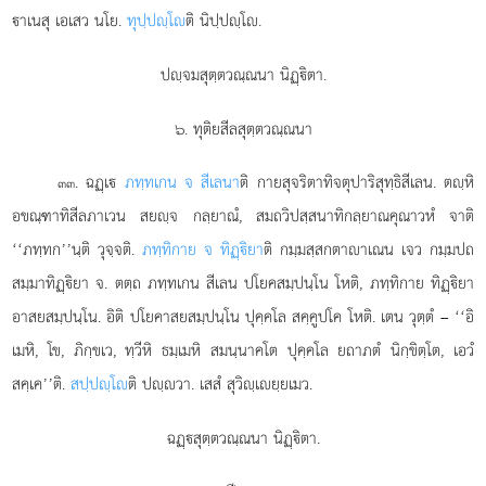
าเนสุ เอเสว นโย.
ทุปฺปฺโ
ติ นิปฺปฺโ.
ปฺจมสุตฺตวณฺณนา นิฏฺิตา.
๖. ทุติยสีลสุตฺตวณฺณนา
. ฉฏฺเ
ภทฺทเกน จ สีเลนา
ติ กายสุจริตาทิจตุปาริสุทฺธิสีเลน. ตฺหิ
๓๓
อขณฺฑาทิสีลภาเวน สยฺจ กลฺยาณํ, สมถวิปสฺสนาทิกลฺยาณคุณาวหํ จาติ
‘‘ภทฺทก’’นฺติ วุจฺจติ.
ภทฺทิกาย จ ทิฏฺิยา
ติ กมฺมสฺสกตาาเณน เจว กมฺมปถ
สมฺมาทิฏฺิยา จ. ตตฺถ ภทฺทเกน สีเลน ปโยคสมฺปนฺโน โหติ, ภทฺทิกาย ทิฏฺิยา
อาสยสมฺปนฺโน. อิติ ปโยคาสยสมฺปนฺโน ปุคฺคโล สคฺคูปโค โหติ. เตน วุตฺตํ – ‘‘อิ
เมหิ, โข, ภิกฺขเว, ทฺวีหิ ธมฺเมหิ สมนฺนาคโต ปุคฺคโล ยถาภตํ นิกฺขิตฺโต, เอวํ
สคฺเค’’ติ.
สปฺปฺโ
ติ ปฺวา. เสสํ สุวิฺเยฺยเมว.
ฉฏฺสุตฺตวณฺณนา นิฏฺิตา.