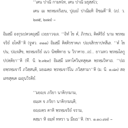
‘‘เตน ปาณิ กามทโท, เตน ปาณิ มธุสฺสโว;
เตน เม พฺรหฺมจริเยน, ปุฺํ ปาณิมฺหิ อิชฺฌตี’’ติ. (เป. ว.
๒๗๕, ๒๗๗) –
อิมสฺมึ องฺกุรเปตวตฺถุสฺมึ เวยฺยาวจฺเจ. ‘‘อิทํ โข ตํ, ภิกฺขเว, ติตฺติริยํ นาม พฺรหฺม
จริยํ อโหสี’’ติ (จูฬว. ๓๑๑) อิมสฺมึ ติตฺติรชาตเก ปฺจสิกฺขาปทสีเล. ‘‘ตํ โข
ปน, ปฺจสิข, พฺรหฺมจริยํ เนว นิพฺพิทาย น วิราคาย…เป… ยาวเทว พฺรหฺมโลกู
ปปตฺติยา’’ติ (ที. นิ. ๒.๓๒๙) อิมสฺมึ มหาโควินฺทสุตฺเต พฺรหฺมวิหาเร. ‘‘ปเร
อพฺรหฺมจารี ภวิสฺสนฺติ, มยเมตฺถ พฺรหฺมจาริโน ภวิสฺสามา’’ติ (ม. นิ. ๑.๘๓) สลฺ
เลขสุตฺเต เมถุนวิรติยํ.
‘‘มยฺจ
ภริยา นาติกฺกมาม,
อมฺเห จ ภริยา นาติกฺกมนฺติ;
อฺตฺร ตาหิ พฺรหฺมจริยํ จราม,
ตสฺมา หิ อมฺหํ ทหรา น มียเร’’ติ. (ชา. ๑.๑๐.๙๗) –