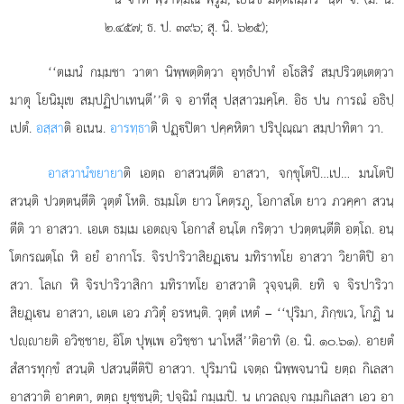
๒.๔๕๗; ธ. ป. ๓๙๖; สุ. นิ. ๖๒๕);
‘‘ตเมนํ กมฺมชา วาตา นิพฺพตฺติตฺวา อุทฺธํปาทํ อโธสิรํ สมฺปริวตฺเตตฺวา
มาตุ โยนิมุเข สมฺปฏิปาเทนฺตี’’ติ จ อาทีสุ ปสฺสาวมคฺโค. อิธ ปน การณํ
อธิปฺ
เปตํ.
อสฺสา
ติ อเนน.
อารทฺธา
ติ ปฏฺปิตา ปคฺคหิตา ปริปุณฺณา สมฺปาทิตา วา.
อาสวานํ
ขยายา
ติ เอตฺถ อาสวนฺตีติ อาสวา, จกฺขุโตปิ…เป… มนโตปิ
สวนฺติ ปวตฺตนฺตีติ วุตฺตํ โหติ. ธมฺมโต ยาว โคตฺรภู, โอกาสโต ยาว ภวคฺคา สวนฺ
ตีติ วา อาสวา. เอเต ธมฺเม เอตฺจ โอกาสํ อนฺโต กริตฺวา ปวตฺตนฺตีติ อตฺโถ. อนฺ
โตกรณตฺโถ หิ อยํ อากาโร. จิรปาริวาสิยฏฺเน มทิราทโย อาสวา วิยาติปิ อา
สวา. โลเก หิ จิรปาริวาสิกา มทิราทโย อาสวาติ วุจฺจนฺติ. ยทิ จ จิรปาริวา
สิยฏฺเน อาสวา, เอเต เอว ภวิตุํ อรหนฺติ. วุตฺตํ เหตํ – ‘‘ปุริมา, ภิกฺขเว, โกฏิ น
ปฺายติ อวิชฺชาย, อิโต ปุพฺเพ อวิชฺชา นาโหสี’’ติอาทิ (อ. นิ. ๑๐.๖๑). อายตํ
สํสารทุกฺขํ สวนฺติ ปสวนฺตีติปิ อาสวา. ปุริมานิ เจตฺถ นิพฺพจนานิ ยตฺถ กิเลสา
อาสวาติ อาคตา, ตตฺถ ยุชฺชนฺติ; ปจฺฉิมํ กมฺเมปิ. น เกวลฺจ กมฺมกิเลสา เอว อา