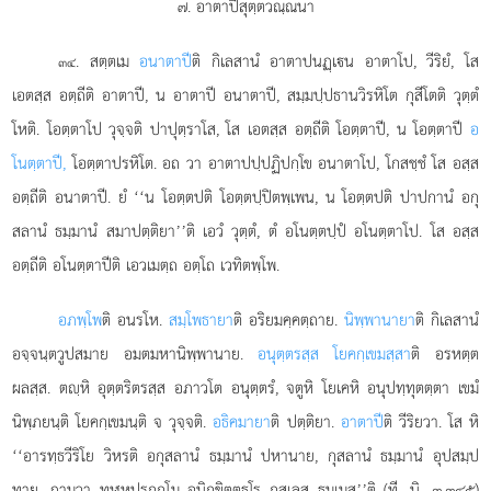
๗. อาตาปีสุตฺตวณฺณนา
. สตฺตเม
อนาตาปี
ติ กิเลสานํ อาตาปนฏฺเน อาตาโป, วีริยํ, โส
๓๔
เอตสฺส อตฺถีติ อาตาปี, น อาตาปี อนาตาปี, สมฺมปฺปธานวิรหิโต กุสีโตติ วุตฺตํ
โหติ. โอตฺตาโป วุจฺจติ ปาปุตฺราโส, โส เอตสฺส อตฺถีติ โอตฺตาปี, น โอตฺตาปี
อ
โนตฺตาปี,
โอตฺตาปรหิโต. อถ วา อาตาปปฺปฏิปกฺโข อนาตาโป, โกสชฺชํ โส อสฺส
อตฺถีติ อนาตาปี. ยํ ‘‘น โอตฺตปติ โอตฺตปฺปิตพฺเพน, น โอตฺตปติ ปาปกานํ อกุ
สลานํ ธมฺมานํ สมาปตฺติยา’’ติ เอวํ วุตฺตํ, ตํ อโนตฺตปฺปํ อโนตฺตาโป. โส อสฺส
อตฺถีติ อโนตฺตาปีติ เอวเมตฺถ อตฺโถ เวทิตพฺโพ.
อภพฺโพ
ติ อนรโห.
สมฺโพธายา
ติ อริยมคฺคตฺถาย.
นิพฺพานายา
ติ กิเลสานํ
อจฺจนฺตวูปสมาย อมตมหานิพฺพานาย.
อนุตฺตรสฺส โยคกฺเขมสฺสา
ติ อรหตฺต
ผลสฺส. ตฺหิ อุตฺตริตรสฺส อภาวโต อนุตฺตรํ, จตูหิ โยเคหิ อนุปทฺทุตตฺตา เขมํ
นิพฺภยนฺติ โยคกฺเขมนฺติ จ
วุจฺจติ.
อธิคมายา
ติ ปตฺติยา.
อาตาปี
ติ วีริยวา. โส หิ
‘‘อารทฺธวีริโย วิหรติ อกุสลานํ ธมฺมานํ ปหานาย, กุสลานํ ธมฺมานํ อุปสมฺป
ทาย, ถามวา ทฬฺหปรกฺกโม อนิกฺขิตฺตธุโร กุสเลสุ ธมฺเมสู’’ติ (ที. นิ. ๓.๓๔๕)