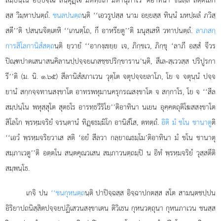
สฺส วิมฺหาปนตฺถํ.
ชนลปนตฺถ
นฺติ ‘‘เอวรูปสฺส นาม อยฺยสฺส ทินฺนํ มหปฺผลํ ภวิสฺ
สตี’’ติ ปสนฺนจิตฺเตหิ ‘‘เกนตฺโถ, กึ อาหรียตู’’ติ มนุสฺเสหิ วทาปนตฺถํ.
ลาภสกฺ
การสิโลกานิสํสตฺถ
นฺติ ยฺวายํ ‘‘อากงฺเขยฺย เจ, ภิกฺขเว, ภิกฺขุ ‘ลาภี อสฺสํ จีวร
ปิณฺฑปาตเสนาสนคิลานปฺปจฺจยเภสชฺชปริกฺขาราน’นฺติ, สีเล-สฺเววสฺส ปริปูรกา
รี’’ติ (ม. นิ. ๑.๖๕) สีลานิสํสภาเวน วุตฺโต จตุปจฺจยลาโภ, โย จ จตุนฺนํ ปจฺจ
ยานํ สกฺกจฺจทานสงฺขาโต อาทรพหุมานครุกรณสงฺขาโต จ สกฺกาโร, โย จ ‘‘สีล
สมฺปนฺโน พหุสฺสุโต สุตธโร อารทฺธวีริโย’’ติอาทินา นเยน อุคฺคตถุติโฆสสงฺขาโต
สิโลโก พฺรหฺมจริยํ จรนฺตานํ ทิฏฺธมฺมิโก อานิสํโส, ตทตฺถํ.
อิติ มํ ชโน ชานาตู
ติ
‘‘เอวํ พฺรหฺมจริยวาเส สติ ‘อยํ สีลวา กลฺยาณธมฺโม’ติอาทินา มํ ชโน ชานาตุ
สมฺภาเวตู’’ติ
อตฺตโน สนฺตคุณวเสน สมฺภาวนตฺถมฺปิ น อิทํ พฺรหฺมจริยํ วุสฺสตีติ
สมฺพนฺโธ.
เกจิ
ปน
‘‘ชนกุหนตฺถ
นฺติ ปาปิจฺฉสฺส อิจฺฉาปกตสฺส สโต สามนฺตชปฺปน
อิริยาปถนิสฺสิตปจฺจยปฏิเสวนสงฺขาเตน ติวิเธน กุหนวตฺถุนา กุหนภาเวน ชนสฺส