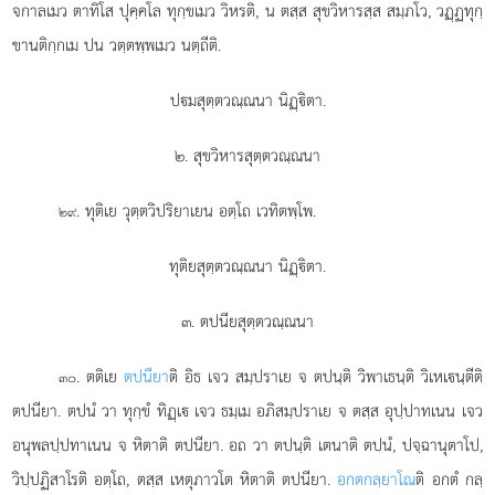
จกาลเมว ตาทิโส ปุคฺคโล ทุกฺขเมว วิหรติ, น ตสฺส สุขวิหารสฺส สมฺภโว, วฏฺฏทุกฺ
ขานติกฺกเม ปน วตฺตพฺพเมว นตฺถีติ.
ปมสุตฺตวณฺณนา นิฏฺิตา.
๒. สุขวิหารสุตฺตวณฺณนา
. ทุติเย
วุตฺตวิปริยาเยน อตฺโถ เวทิตพฺโพ.
๒๙
ทุติยสุตฺตวณฺณนา นิฏฺิตา.
๓. ตปนียสุตฺตวณฺณนา
. ตติเย
ตปนียา
ติ อิธ เจว สมฺปราเย จ ตปนฺติ วิพาเธนฺติ วิเหเนฺตีติ
๓๐
ตปนียา. ตปนํ วา ทุกฺขํ ทิฏฺเ เจว ธมฺเม อภิสมฺปราเย จ ตสฺส อุปฺปาทเนน เจว
อนุพลปฺปทาเนน
จ หิตาติ ตปนียา. อถ วา ตปนฺติ
เตนาติ ตปนํ, ปจฺฉานุตาโป,
วิปฺปฏิสาโรติ อตฺโถ, ตสฺส เหตุภาวโต หิตาติ ตปนียา.
อกตกลฺยาโณ
ติ อกตํ กลฺ