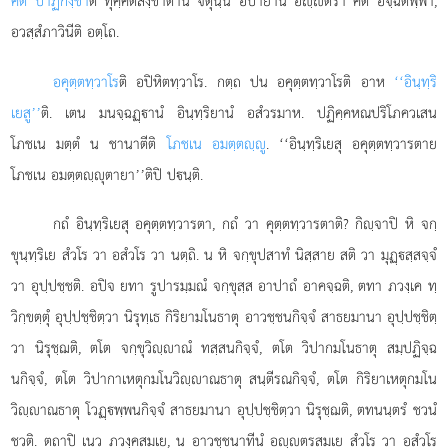
คติ ปาฏิกงฺขา
ติ ทุคฺคติสงฺขาตานํ จตุนฺนํ อปายานํ อฺตรา คติ อิจฺฉิตพฺพา,
อวสฺสํภาวินีติ อตฺโถ.
อคุตฺตทฺวาโร
ติ อปิหิตทฺวาโร. กตฺถ ปน อคุตฺตทฺวาโรติ อาห
‘‘อินฺทฺริ
เยสู’’
ติ. เตน มนจฺฉฏฺานํ อินฺทฺริยานํ อสํวรมาห. ปฏิคฺคหณปริโภควเสน
โภชเน มตฺตํ น ชานาตีติ
โภชเน อมตฺตฺู
. ‘‘อินฺทฺริเยสุ อคุตฺตทฺวารตาย
โภชเน อมตฺตฺุตายา’’ติปิ ปนฺติ.
กถํ
อินฺทฺริเยสุ อคุตฺตทฺวารตา, กถํ วา คุตฺตทฺวารตาติ? กิฺจาปิ หิ จกฺ
ขุนฺทฺริเย สํวโร วา อสํวโร วา นตฺถิ. น หิ จกฺขุปสาทํ นิสฺสาย สติ วา มุฏฺสฺสจฺจํ
วา อุปฺปชฺชติ. อปิจ ยทา รูปารมฺมณํ จกฺขุสฺส อาปาถํ อาคจฺฉติ, ตทา ภวงฺเค ทฺ
วิกฺขตฺตุํ อุปฺปชฺชิตฺวา นิรุทฺเธ กิริยามโนธาตุ อาวชฺชนกิจฺจํ สาธยมานา อุปฺปชฺชิตฺ
วา นิรุชฺฌติ, ตโต
จกฺขุวิฺาณํ ทสฺสนกิจฺจํ, ตโต วิปากมโนธาตุ สมฺปฏิจฺฉ
นกิจฺจํ, ตโต วิปากาเหตุกมโนวิฺาณธาตุ สนฺตีรณกิจฺจํ, ตโต กิริยาเหตุกมโน
วิฺาณธาตุ โวฏฺพฺพนกิจฺจํ สาธยมานา อุปฺปชฺชิตฺวา นิรุชฺฌติ, ตทนนฺตรํ ชวนํ
ชวติ. ตถาปิ เนว ภวงฺคสมเย, น อาวชฺชนาทีนํ อฺตรสมเย
สํวโร วา อสํวโร