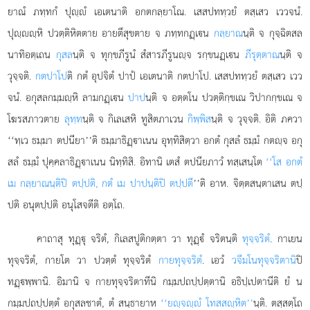
ยาณํ ภทฺทกํ ปุฺํ เอเตนาติ อกตกลฺยาโณ. เสสปททฺวยํ ตสฺเสว เววจนํ.
ปุฺฺหิ ปวตฺติหิตตาย อายตึสุขตาย จ ภทฺทกฏฺเน
กลฺยาณ
นฺติ จ กุจฺฉิตสล
นาทิอตฺเถน
กุสล
นฺติ จ ทุกฺขภีรูนํ สํสารภีรูนฺจ รกฺขนฏฺเน
ภีรุตฺตาณ
นฺติ จ
วุจฺจติ.
กตปาโป
ติ กตํ อุปจิตํ ปาปํ เอเตนาติ กตปาโป. เสสปททฺวยํ ตสฺเสว เวว
จนํ. อกุสลกมฺมฺหิ ลามกฏฺเน
ปาป
นฺติ จ อตฺตโน ปวตฺติกฺขเณ วิปากกฺขเณ จ
โฆรสภาวตาย
ลุทฺท
นฺติ จ กิเลเสหิ ทูสิตภาเวน
กิพฺพิส
นฺติ จ วุจฺจติ. อิติ ภควา
‘‘ทฺเว ธมฺมา ตปนียา’’ติ ธมฺมาธิฏฺาเนน อุทฺทิสิตฺวา อกตํ กุสลํ ธมฺมํ กตฺจ อกุ
สลํ ธมฺมํ ปุคฺคลาธิฏฺาเนน นิทฺทิสิ. อิทานิ เตสํ ตปนียภาวํ ทสฺเสนฺโต
‘‘โส อกตํ
เม กลฺยาณนฺติปิ ตปฺปติ, กตํ เม ปาปนฺติปิ ตปฺปตี
’’ติ อาห. จิตฺตสนฺตาเสน ตปฺ
ปติ อนุตปฺปติ อนุโสจตีติ อตฺโถ.
คาถาสุ ทุฏฺุ จริตํ, กิเลสปูติกตฺตา วา ทุฏฺํ จริตนฺติ
ทุจฺจริตํ
. กาเยน
ทุจฺจริตํ, กายโต วา ปวตฺตํ ทุจฺจริตํ
กายทุจฺจริตํ
. เอวํ
วจีมโนทุจฺจริตานิ
ปิ
ทฏฺพฺพานิ. อิมานิ จ กายทุจฺจริตาทีนิ กมฺมปถปฺปตฺตานิ อธิปฺเปตานีติ ยํ น
กมฺมปถปฺปตฺตํ อกุสลชาตํ, ตํ สนฺธายาห
‘‘ยฺจฺํ โทสสฺหิต’’
นฺติ. ตสฺสตฺโถ