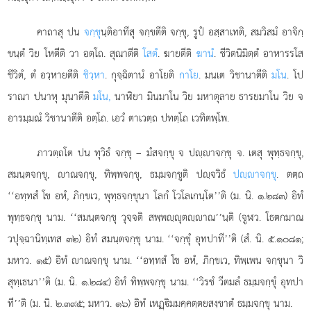
คาถาสุ ปน
จกฺขุ
นฺติอาทีสุ จกฺขตีติ จกฺขุ, รูปํ อสฺสาเทติ, สมวิสมํ อาจิกฺ
ขนฺตํ วิย โหตีติ วา อตฺโถ. สุณาตีติ
โสตํ
. ฆายตีติ
ฆานํ
. ชีวิตนิมิตฺตํ อาหารรโส
ชีวิตํ, ตํ อวฺหายตีติ
ชิวฺหา
. กุจฺฉิตานํ อาโยติ
กาโย
. มนเต วิชานาตีติ
มโน
. โป
ราณา ปนาหุ มุนาตีติ
มโน,
นาฬิยา มินมาโน วิย มหาตุลาย ธารยมาโน วิย จ
อารมฺมณํ วิชานาตีติ อตฺโถ. เอวํ ตาเวตฺถ ปทตฺโถ เวทิตพฺโพ.
ภาวตฺถโต ปน ทุวิธํ จกฺขุ – มํสจกฺขุ จ ปฺาจกฺขุ จ. เตสุ พุทฺธจกฺขุ,
สมนฺตจกฺขุ, าณจกฺขุ, ทิพฺพจกฺขุ, ธมฺมจกฺขูติ ปฺจวิธํ
ปฺาจกฺขุ
. ตตฺถ
‘‘อทฺทสํ โข
อหํ, ภิกฺขเว, พุทฺธจกฺขุนา โลกํ โวโลเกนฺโต’’ติ (ม. นิ. ๑.๒๘๓) อิทํ
พุทฺธจกฺขุ นาม. ‘‘สมนฺตจกฺขุ วุจฺจติ สพฺพฺุตฺาณ’’นฺติ (จูฬว. โธตกมาณ
วปุจฺฉานิทฺเทส ๓๒) อิทํ สมนฺตจกฺขุ นาม. ‘‘จกฺขุํ อุทปาที’’ติ (สํ. นิ. ๕.๑๐๘๑;
มหาว. ๑๕) อิทํ าณจกฺขุ นาม. ‘‘อทฺทสํ โข อหํ, ภิกฺขเว, ทิพฺเพน จกฺขุนา วิ
สุทฺเธนา’’ติ (ม. นิ. ๑.๒๘๔) อิทํ ทิพฺพจกฺขุ นาม. ‘‘วิรชํ วีตมลํ ธมฺมจกฺขุํ อุทปา
ที’’ติ
(ม. นิ. ๒.๓๙๕; มหาว. ๑๖) อิทํ เหฏฺิมมคฺคตฺตยสงฺขาตํ ธมฺมจกฺขุ นาม.