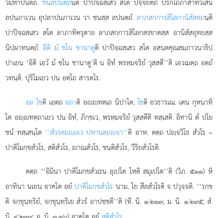
วิมฺหาปนตฺถํ.
ชนลปนตฺถ
นฺติ ปาปิจฺฉสฺเสว สโต ปจฺจยตฺถํ ปริกโถภาสาทิวเสน
ลปนภาเวน อุปลาปนภาเวน วา ชนสฺส ลปนตฺถํ.
ลาภสกฺการสิโลกานิสํสตฺถ
นฺติ
ปาปิจฺฉสฺเสว สโต ลาภาทิครุตาย ลาภสกฺการสิโลกสงฺขาตสฺส อานิสํสอุทยสฺส
นิปฺผาทนตฺถํ.
อิติ มํ ชโน ชานาตู
ติ ปาปิจฺฉสฺเสว สโต อสนฺตคุณสมฺภาวนาธิปฺ
ปาเยน ‘อิติ เอวํ มํ ชโน ชานาตู’ติ น อิทํ พฺรหฺมจริยํ วุสฺสตี’’ติ เอวเมตฺถ อตฺถํ
วทนฺติ. ปุริโมเยว ปน อตฺโถ สารตโร.
อถ โข
ติ เอตฺถ
อถา
ติ อฺทตฺเถ นิปาโต,
โข
ติ อวธารเณ. เตน กุหนาทิ
โต อฺทตฺถาเยว ปน อิทํ, ภิกฺขเว, พฺรหฺมจริยํ วุสฺสตีติ ทสฺเสติ. อิทานิ ตํ ปโย
ชนํ ทสฺเสนฺโต
‘‘สํวรตฺถฺเจว ปหานตฺถฺจา’’
ติ
อาห. ตตฺถ ปฺจวิโธ สํวโร –
ปาติโมกฺขสํวโร, สติสํวโร, าณสํวโร, ขนฺติสํวโร, วีริยสํวโรติ.
ตตฺถ ‘‘อิมินา ปาติโมกฺขสํวเรน อุเปโต โหติ สมุเปโต’’ติ (วิภ. ๕๑๑) หิ
อาทินา นเยน อาคโต อยํ
ปาติโมกฺขสํวโร
นาม, โย สีลสํวโรติ จ ปวุจฺจติ. ‘‘รกฺข
ติ จกฺขุนฺทฺริยํ, จกฺขุนฺทฺริเย สํวรํ อาปชฺชตี’’ติ (ที. นิ. ๑.๒๑๓; ม. นิ. ๑.๒๙๕; สํ.
นิ. ๔.๒๓๙; อ. นิ. ๓.๑๖) อาคโต อยํ
สติสํวโร
.