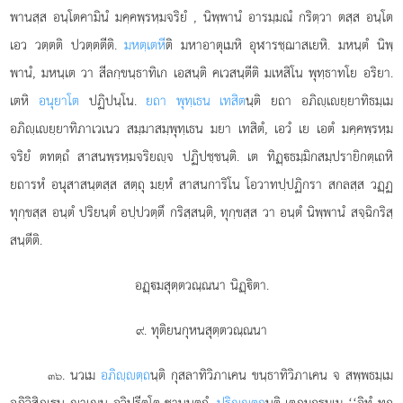
พานสฺส อนฺโตคามินํ มคฺคพฺรหฺมจริยํ
, นิพฺพานํ อารมฺมณํ กริตฺวา ตสฺส อนฺโต
เอว วตฺตติ ปวตฺตตีติ.
มหตฺเตหี
ติ มหาอาตุเมหิ อุฬารชฺฌาสเยหิ. มหนฺตํ นิพฺ
พานํ, มหนฺเต วา สีลกฺขนฺธาทิเก เอสนฺติ คเวสนฺตีติ มเหสิโน พุทฺธาทโย อริยา.
เตหิ
อนุยาโต
ปฏิปนฺโน.
ยถา พุทฺเธน เทสิต
นฺติ ยถา อภิฺเยฺยาทิธมฺเม
อภิฺเยฺยาทิภาเวเนว สมฺมาสมฺพุทฺเธน มยา เทสิตํ, เอวํ เย เอตํ
มคฺคพฺรหฺม
จริยํ ตทตฺถํ สาสนพฺรหฺมจริยฺจ ปฏิปชฺชนฺติ. เต ทิฏฺธมฺมิกสมฺปรายิกตฺเถหิ
ยถารหํ อนุสาสนฺตสฺส สตฺถุ มยฺหํ สาสนการิโน โอวาทปฺปฏิกรา สกลสฺส วฏฺฏ
ทุกฺขสฺส อนฺตํ ปริยนฺตํ อปฺปวตฺตึ กริสฺสนฺติ, ทุกฺขสฺส วา อนฺตํ นิพฺพานํ สจฺฉิกริสฺ
สนฺตีติ.
อฏฺมสุตฺตวณฺณนา นิฏฺิตา.
๙. ทุติยนกุหนสุตฺตวณฺณนา
. นวเม
อภิฺตฺถ
นฺติ กุสลาทิวิภาเคน ขนฺธาทิวิภาเคน จ สพฺพธมฺเม
๓๖
อภิวิสิฏฺเน าเณน อวิปรีตโต ชานนตฺถํ.
ปริฺตฺถ
นฺติ เตภูมกธมฺเม ‘‘อิทํ ทุกฺ