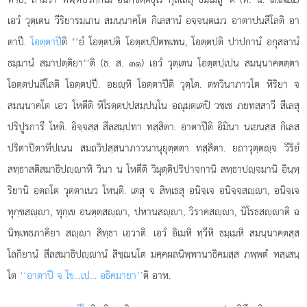
เอวํ วุตฺเตน วีริยารมฺเภน สมนฺนาคโต กิเลสานํ อจฺจนฺตเมว อาตาปนสีโลติ อา
ตาปี.
โอตฺตาปี
ติ ‘‘ยํ โอตฺตปติ โอตฺตปฺปิตพฺเพน, โอตฺตปติ ปาปกานํ อกุสลานํ
ธมฺมานํ สมาปตฺติยา’’ติ (ธ. ส. ๓๑) เอวํ วุตฺเตน โอตฺตปฺเปน สมนฺนาคตตฺตา
โอตฺตปนสีโลติ โอตฺตปฺปี. อยฺหิ โอตฺตาปีติ วุตฺโต. ตทวินาภาวโต หิริยา จ
สมนฺนาคโต เอว โหตีติ หิโรตฺตปฺปสมฺปนฺโน อณุมตฺเตปิ วชฺเช ภยทสฺสาวี สีเลสุ
ปริปูรการี โหติ. อิจฺจสฺส สีลสมฺปทา ทสฺสิตา. อาตาปีติ
อิมินา นเยนสฺส กิเลส
ปริตาปิตาทีปเนน สมถวิปสฺสนาภาวนานุยุตฺตตา ทสฺสิตา. ยถาวุตฺตฺจ วีริยํ
สทฺธาสติสมาธิปฺาหิ วินา น โหตีติ วิมุตฺติปริปาจกานิ สทฺธาปฺจมานิ อินฺทฺ
ริยานิ อตฺถโต วุตฺตาเนว โหนฺติ. เตสุ จ สิทฺเธสุ อนิจฺเจ อนิจฺจสฺา, อนิจฺเจ
ทุกฺขสฺา, ทุกฺเข อนตฺตสฺา, ปหานสฺา, วิราคสฺา, นิโรธสฺาติ ฉ
นิพฺเพธภาคิยา สฺา สิทฺธา เอวาติ. เอวํ อิเมหิ ทฺวีหิ ธมฺเมหิ สมนฺนาคตสฺส
โลกิยานํ
สีลสมาธิปฺานํ สิชฺฌนโต มคฺคผลนิพฺพานาธิคมสฺส ภพฺพตํ ทสฺเสนฺ
โต
‘‘อาตาปี จ โข…เป… อธิคมายา’’
ติ อาห.