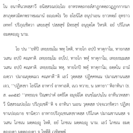
โน อนาทีนวทสฺสาวี อนิสฺสรณปฺโ อาหรหตฺถกอลํสาฏกตตฺถวฏฺฏกกากมา
สกภุตฺตวมิตกพฺราหฺมณานํ อฺตโร วิย อโยนิโส อนุปาเยน ยาวทตฺถํ อุทราว
เทหกํ ปริภุฺชิตฺวา เสยฺยสุขํ ปสฺสสุขํ มิทฺธสุขํ อนุยุตฺโต วิหรติ. อยํ ปริโภเค
อมตฺตฺู นาม.
โย ปน ‘‘ยทิปิ เทยฺยธมฺโม พหุ โหติ, ทายโก อปฺปํ ทาตุกาโม, ทายกสฺส
วเสน อปฺปํ คณฺหาติ. เทยฺยธมฺโม อปฺโป, ทายโก พหุํ ทาตุกาโม, เทยฺยธมฺมสฺส
วเสน อปฺปํ คณฺหาติ. เทยฺยธมฺโม พหุ, ทายโกปิ พหุํ ทาตุกาโม, อตฺตโน ถามํ
ตฺวา ปมาณยุตฺตเมว คณฺหาตี’’ติ เอวํ วุตฺตสฺส ปฏิคฺคหเณ ปมาณชานนสฺส
เจว, ‘‘ปฏิสงฺขา
โยนิโส อาหารํ อาหาเรติ, เนว ทวาย, น มทายา’’ติอาทินา (ธ.
ส. ๑๓๕๕) ‘‘ลทฺธฺจ ปิณฺฑปาตํ อคธิโต อมุจฺฉิโต อนชฺโฌปนฺโน อาทีนวทสฺสา
วี นิสฺสรณปฺโ ปริภุฺชตี’’ติ จ อาทินา นเยน วุตฺตสฺส ปจฺจเวกฺขิตฺวา ปฏิสงฺ
ขานปฺาย ชานิตฺวา อาหารปริภุฺชนสงฺขาตสฺส ปริโภเค ปมาณชานนสฺส จ
วเสน โภชเน มตฺตฺู โหติ, อยํ โภชเน มตฺตฺู นาม. เอวํ โภชเน อมตฺ
ตฺุตา มตฺตฺุตา จ โหตีติ เวทิตพฺพํ.