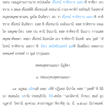
นเยน กมฺมฏฺานภาวนาย อปฺปมตฺโต.
สํโยชนํ ชาติชราย เฉตฺวา
ติ ชาติยา เจว
ชราย จ สตฺเต สํโยเชตีติ สํโยชนนฺติ ลทฺธนามํ กามราคาทิกํ ทสวิธมฺปิ กิเลสชาตํ
อนุสยสมุคฺฆาตวเสน มูลโต ฉินฺทิตฺวา. อถ วา
สํโยชนํ ชาติชราย เฉตฺวา
ติ ชาติ
ชราย สํโยชนํ ฉินฺทิตฺวา. ยสฺส หิ สํโยชนานิ อจฺฉินฺนานิ, ตสฺส ชาติชราย อจฺเฉ
โท อสมุคฺฆาโตว. ยสฺส ปน ตานิ ฉินฺนานิ, ตสฺส ชาติชราปิ ฉินฺนาว การณสฺส
สมุคฺฆาติตตฺตา. ตสฺมา สํโยชนํ ฉินฺทนฺโต เอว ชาติชราปิ ฉินฺทติ. เตน วุตฺตํ ‘‘สํ
โยชนํ ชาติชราย
เฉตฺวา’’ติ.
อิเธว สมฺโพธิมนุตฺตรํ ผุเส
ติ อิมสฺมึเยว อตฺตภาเว
อคฺคมคฺคํ อรหตฺตํ วา ผุเส ปาปุเณยฺย.
สตฺตมสุตฺตวณฺณนา นิฏฺิตา.
๘. ปมนกุหนสุตฺตวณฺณนา
. อฏฺเม
นยิท
นฺติ เอตฺถ
น
อิติ ปฏิเสเธ นิปาโต, ตสฺส ‘‘วุสฺสตี’’ติ อิมิ
๓๕
นา สมฺพนฺโธ,
ย
กาโร ปทสนฺธิกโร.
อิทํ
-สทฺโท ‘‘เอกมิทาหํ, ภิกฺขเว, สมยํ อุกฺ
กฏฺายํ วิหรามิ สุภควเน สาลราชมูเล’’ติอาทีสุ (ม. นิ. ๑.๕๐๑) นิปาตมตฺตํ.