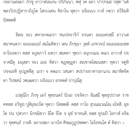
กลฺยาณธมฺมา ภิกฺขู
อาวาสโลเภน ปริภินฺนา, พหุํ วต มยา ปาปกมฺมํ ปสุต’’นฺติ
พลววิปฺปฏิสาราภิภูโต โสกเวเคน คิลาโน หุตฺวา นจิเรเนว กาลํ กตฺวา อวีจิมฺหิ
นิพฺพตฺติ.
อิตเร ทฺเว สหายกตฺเถรา ชนปทจาริกํ จรนฺตา อฺตรสฺมึ อาวาเส
สมาคนฺตฺวา อฺมฺํ สมฺโมทิตฺวา เตน ภิกฺขุนา วุตฺตํ เภทวจนํ อฺมฺสฺส
อาโรเจตฺวา ตสฺส อภูตภาวํ ตฺวา สมคฺคา หุตฺวา อนุกฺกเมน ตเมว อาวาสํ ปจฺ
จาคมึสุ. มนุสฺสา ทฺเว เถเร ทิสฺวา หฏฺตุฏฺา สฺชาตโสมนสฺสา หุตฺวา จตูหิ
ปจฺจเยหิ อุปฏฺหึสุ. เถรา จ ตตฺเถว วสนฺตา สปฺปายอาหารลาเภน สมาหิตจิตฺ
ตา วิปสฺสนํ วฑฺเฒตฺวา นจิเรเนว อรหตฺตํ ปาปุณึสุ.
เปสุณิโก ภิกฺขุ เอกํ พุทฺธนฺตรํ นิรเย ปจฺจิตฺวา อิมสฺมึ พุทฺธุปฺปาเท ราช
คหสฺส อวิทูเร ปูติมุขเปโต หุตฺวา นิพฺพตฺติ. ตสฺส กาโย สุวณฺณวณฺโณ อโหสิ, มุข
โต ปน ปุฬวกา นิกฺขมิตฺวา อิโต จิโต จ มุขํ ขาทนฺติ, ตสฺส ทูรมฺปิ โอกาสํ ผริตฺ
วา ทุคฺคนฺธํ วายติ. อถายสฺมา นารโท คิชฺฌกูฏปพฺพตา โอโรหนฺโต ตํ ทิสฺวา –