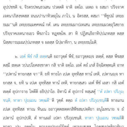
อุปฺปชฺชติ จ, จิรตรปพนฺธวเสน ปวตฺตติ จาติ อตฺโถ. เอตฺถ จ ยสฺมา ปริจฺจาค
เจตนาภิสงฺขตสฺส อนฺนปานาทิวตฺถุโน ภาโว, น อิตรสฺส, ตสฺมา ‘‘พีชูปมํ เทยฺย
ธมฺม’’นฺติ เทยฺยธมฺมคฺคหณํ กตํ. เตน เทยฺยธมฺมาปเทเสน
เทยฺยธมฺมวตฺถุวิสยาย
ปริจฺจาคเจตนายเยว พีชภาโว ทฏฺพฺโพ. สา หิ ปฏิสนฺธิอาทิปฺปเภทสฺส
ตสฺส
นิสฺสยารมฺมณปฺปเภทสฺส จ ผลสฺส นิปฺผาทิกา, น เทยฺยธมฺโมติ.
.
เอตํ พีชํ กสี เขตฺต
นฺติ ยถาวุตฺตํ พีชํ, ยถาวุตฺตฺจ เขตฺตํ, ตสฺส พีชสฺส
๒
ตสฺมึ เขตฺเต วปนปโยคสงฺขาตา กสิ จาติ อตฺโถ. เอตํ ตยํ เกสํ อิจฺฉิตพฺพนฺติ อาห
‘‘เปตานํ ทายกสฺส จา’’ติ. ยทิ ทายโก เปเต อุทฺทิสฺส ทานํ เทติ, เปตานฺจ ทา
ยกสฺส จ, ยทิ น เปเต อุทฺทิสฺส ทานํ เทติ, ทายกสฺเสว เอตํ พีชํ เอสา กสิ เอตํ
เขตฺตํ อุปการาย โหตีติ อธิปฺปาโย. อิทานิ ตํ อุปการํ ทสฺเสตุํ
‘‘ตํ เปตา ปริภุฺ
ชนฺติ, ทาตา ปุฺเน วฑฺฒตี’’
ติ วุตฺตํ. ตตฺถ
ตํ เปตา ปริภุฺชนฺตี
ติ ทายเกน
เปเต อุทฺทิสฺส ทาเน ทินฺเน ยถาวุตฺตเขตฺตกสิพีชสมฺปตฺติยา อนุโมทนาย จ ยํ
เปตานํ อุปกปฺปติ, ตํ ทานผลํ เปตา ปริภุฺชนฺติ.
ทาตา ปุฺเน วฑฺฒตี
ติ
ทาตา ปน อตฺตโน ทานมยปุฺนิมิตฺตํ เทวมนุสฺเสสุ โภคสมฺปตฺติอาทินา