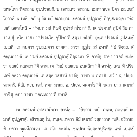
สพฺพโลก หิตตฺถาย อุปฺปชฺชนฺติ, น เอกสฺเสว อตฺถาย. อมฺหากฺจ ปิตา อฺเสํ
โอกาสํ น เทติ. กถํ นุ โข มยํ ลเภยฺยาม ภควนฺตํ อุปฏฺาตุํ ภิกฺขุสงฺฆฺจา’’ติ?
เตสํ เอตทโหสิ – ‘‘หนฺท มยํ กิฺจิ อุปายํ กโรมา’’ติ. เต ปจฺจนฺตํ กุปิตํ วิย กา
ราเปสุํ. ตโต ราชา ‘‘ปจฺจนฺโต กุปิโต’’ติ สุตฺวา ตโยปิ ปุตฺเต ปจฺจนฺตํ วูปสเมตุํ
เปเสสิ. เต คนฺตฺวา วูปสเมตฺวา อาคตา. ราชา ตุฏฺโ วรํ อทาสิ ‘‘ยํ อิจฺฉถ, ตํ
คณฺหถา’’ติ. เต ‘‘มยํ ภควนฺตํ อุปฏฺาตุํ อิจฺฉามา’’ติ อาหํสุ. ราชา ‘‘เอตํ เปตฺ
วา อฺํ คณฺหถา’’ติ อาห. เต ‘‘มยํ อฺเน อนตฺถิกา’’ติ อาหํสุ. เตน หิ ปริจฺ
เฉทํ กตฺวา คณฺหถาติ. เต สตฺต วสฺสานิ ยาจึสุ. ราชา น อทาสิ. เอวํ ‘‘ฉ, ปฺจ,
จตฺตาริ, ตีณิ, ทฺเว, เอกํ, สตฺต มาเส, ฉ, ปฺจ, จตฺตาโร’’ติ วตฺวา ยาว เตมาสํ
ยาจึสุ. ตทา ราชา ‘‘คณฺหถา’’ติ อทาสิ.
เต ภควนฺตํ อุปสงฺกมิตฺวา อาหํสุ – ‘‘อิจฺฉาม มยํ, ภนฺเต, ภควนฺตํ เต
มาสํ อุปฏฺาตุํ, อธิวาเสตุ โน, ภนฺเต, ภควา อิมํ เตมาสํ วสฺสาวาส’’นฺติ. อธิวาเส
สิ ภควา ตุณฺหีภาเวน. เต ตโย อตฺตโน ชนปเท นิยุตฺตกปุริสสฺส เลขํ เปเสสุํ