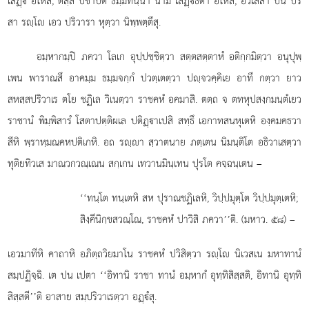
เสฏฺิ อโหสิ, ตสฺส ปชาปติ ธมฺมทินฺนา นาม เสฏฺิธีตา อโหสิ, อวเสสา ปน ปริ
สา รฺโ เอว ปริวารา หุตฺวา นิพฺพตฺตึสุ.
อมฺหากมฺปิ ภควา โลเก อุปฺปชฺชิตฺวา สตฺตสตฺตาหํ อติกฺกมิตฺวา อนุปุพฺ
เพน พาราณสึ อาคมฺม ธมฺมจกฺกํ ปวตฺเตตฺวา ปฺจวคฺคิเย อาทึ กตฺวา ยาว
สหสฺสปริวาเร ตโย ชฏิเล วิเนตฺวา ราชคหํ อคมาสิ. ตตฺถ
จ ตทหุปสงฺกมนฺตํเยว
ราชานํ พิมฺพิสารํ โสตาปตฺติผเล ปติฏฺาเปสิ สทฺธึ เอกาทสนหุเตหิ องฺคมคธวา
สีหิ พฺราหฺมณคหปติเกหิ. อถ รฺา สฺวาตนาย ภตฺเตน นิมนฺติโต อธิวาเสตฺวา
ทุติยทิวเส มาณวกวณฺเณน สกฺเกน เทวานมินฺเทน ปุรโต คจฺฉนฺเตน –
‘‘ทนฺโต ทนฺเตหิ สห ปุราณชฏิเลหิ, วิปฺปมุตฺโต วิปฺปมุตฺเตหิ;
สิงฺคีนิกฺขสวณฺโณ, ราชคหํ ปาวิสิ ภควา’’ติ. (มหาว. ๕๘) –
เอวมาทีหิ
คาถาหิ อภิตฺถวิยมาโน ราชคหํ ปวิสิตฺวา รฺโ นิเวสเน มหาทานํ
สมฺปฏิจฺฉิ. เต ปน เปตา ‘‘อิทานิ ราชา ทานํ อมฺหากํ อุทฺทิสิสฺสติ, อิทานิ อุทฺทิ
สิสฺสตี’’ติ อาสาย สมฺปริวาเรตฺวา อฏฺํสุ.