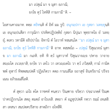
มา เปสุณํ มา จ มุสา อภาณิ,
ยกฺโข ตุวํ โหหิสิ กามกามี’’ติ. –
โอสานคาถมาห. ตตฺถ
ตยิท
นฺติ ตํ อิทํ มม รูปํ.
อนุกมฺปกา เย กุสลา วเทยฺยุ
นฺติ
เย อนุกมฺปนสีลา การุณิกา ปรหิตปฏิปตฺติยํ กุสลา นิปุณา พุทฺธาทโย ยํ วเทยฺ
ยุํ, ตเทว วทามีติ อธิปฺปาโย. อิทานิ ตํ โอวาทํ ทสฺเสนฺโต
‘‘มา เปสุณํ มา จ มุสา
อภาณิ, ยกฺโข ตุวํ โหหิสิ กามกามี’’
ติ อาห. ตสฺสตฺโถ –
เปสุณํ
ปิสุณวจนํ มุสา
จ
มา อภาณิ
มา กเถหิ. ยทิ หิ ตฺวํ มุสาวาทํ ปิสุณวาจฺจ ปหาย วาจาย
สฺโต ภเวยฺยาสิ, ยกฺโข วา เทโว วา เทวฺตโร วา ตฺวํ ภวิสฺสสิ, กามํ กามิต
พฺพํ อุฬารํ ทิพฺพสมฺปตฺตึ
ปฏิลภิตฺวา ตตฺถ กามนสีโล ยถาสุขํ อินฺทฺริยานํ ปริจร
เณน อภิรมณสีโลติ.
ตํ สุตฺวา เถโร ตโต ราชคหํ คนฺตฺวา ปิณฺฑาย จริตฺวา ปจฺฉาภตฺตํ ปิณฺฑ
ปาตปฏิกฺกนฺโต สตฺถุ ตมตฺถํ อาโรเจสิ. สตฺถา ตํ อฏฺุปฺปตฺตึ กตฺวา ธมฺมํ เทเสสิ.
สา เทสนา สมฺปตฺตปริสาย สาตฺถิกา อโหสีติ.