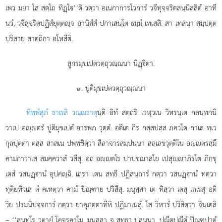
เพว มยา
โส สตฺโถ ทิฏฺโ’’ติ วตฺวา อเนกาการโวการํ วจีทุจฺจริตสนฺนิสฺสิตํ อาที
นวํ, วจีสุจริตปฏิสํยุตฺตฺจ อานิสํสํ ปกาเสนฺโต ธมฺมํ เทเสสิ. สา เทสนา สมฺปตฺต
ปริสาย สาตฺถิกา อโหสีติ.
สูกรมุขเปตวตฺถุวณฺณนา นิฏฺิตา.
๓. ปูติมุขเปตวตฺถุวณฺณนา
ทิพฺพํ
สุภํ ธาเรสิ วณฺณธาตุ
นฺติ อิทํ สตฺถริ เวฬุวเน วิหรนฺเต กลนฺทกนิ
วาเป อฺตรํ ปูติมุขเปตํ อารพฺภ วุตฺตํ. อตีเต กิร กสฺสปสฺส ภควโต กาเล ทฺเว
กุลปุตฺตา ตสฺส สาสเน ปพฺพชิตฺวา สีลาจารสมฺปนฺนา สลฺเลขวุตฺติโน อฺตรสฺมึ
คามกาวาเส สมคฺควาสํ วสึสุ. อถ อฺตโร ปาปชฺฌาสโย เปสุฺาภิรโต ภิกฺขุ
เตสํ วสนฏฺานํ อุปคฺฉิ. เถรา เตน สทฺธึ ปฏิสนฺถารํ กตฺวา วสนฏฺานํ ทตฺวา
ทุติยทิวเส ตํ คเหตฺวา คามํ ปิณฺฑาย ปวิสึสุ. มนุสฺสา เต ทิสฺวา เตสุ เถเรสุ อติ
วิย ปรมนิปจฺจการํ กตฺวา ยาคุภตฺตาทีหิ ปฏิมาเนสุํ. โส วิหารํ ปวิสิตฺวา จินฺเตสิ
– ‘‘สุนฺทโร วตายํ โคจรคาโม, มนุสฺสา จ สทฺธา ปสนฺนา, ปณีตปณีตํ ปิณฺฑปาตํ