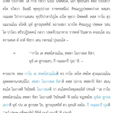
โกสติ ปริภาสติ. โส กาลํ กตฺวา นิรเย นิพฺพตฺโต, เอกํ พุทฺธนฺตรํ ตตฺถ ปจฺจิตฺวา
ตโต จวิตฺวา อิมสฺมึ พุทฺธุปฺปาเท ราชคหสมีเป คิชฺฌกูฏปพฺพตปาเท ตสฺเสว
กมฺมสฺส วิปากาวเสเสน ขุปฺปิปาสาภิภูโต เปโต หุตฺวา นิพฺพตฺติ. ตสฺส กาโย สุว
ณฺณวณฺโณ อโหสิ, มุขํ สูกรมุขสทิสํ. อถายสฺมา นารโท คิชฺฌกูเฏ ปพฺพเต วสนฺ
โต ปาโตว สรีรปฏิชคฺคนํ กตฺวา ปตฺตจีวรมาทาย ราชคหํ ปิณฺฑาย คจฺฉนฺโต อนฺ
ตรามคฺเค ตํ เปตํ ทิสฺวา เตน กตกมฺมํ ปุจฺฉนฺโต –
.
‘‘กาโย เต สพฺพโสวณฺโณ, สพฺพา โอภาสเต ทิสา;
๔
มุขํ เต สูกรสฺเสว, กึ กมฺมมกรี ปุเร’’ติ. –
คาถมาห. ตตฺถ
กาโย เต สพฺพโสวณฺโณ
ติ ตว กาโย เทโห สพฺโพ สุวณฺณวณฺโณ
อุตฺตตฺตกนกสนฺนิโภ.
สพฺพา โอภาสเต ทิสา
ติ ตสฺส ปภาย สพฺพาปิ ทิสา สมนฺ
ตนฺโต โอภาสติ วิชฺโชตติ.
โอภาสเต
ติ วา อนฺโตคธโหตุอตฺถมิทํ ปทนฺติ ‘‘เต กาโย
สพฺพโสวณฺโณ สพฺพา ทิสา โอภาเสติ วิชฺโชเตตี’’ติ อตฺโถ ทฏฺพฺโพ.
มุขํ
เต สูกรสฺ
เสวา
ติ มุขํ ปน เต สูกรสฺส วิย, สูกรมุขสทิสํ ตว มุขนฺติ อตฺโถ.
กึ กมฺมมกรี ปุเร
ติ
‘‘ตฺวํ ปุพฺเพ อตีตชาติยํ กีทิสํ กมฺมํ อกาสี’’ติ ปุจฺฉติ.