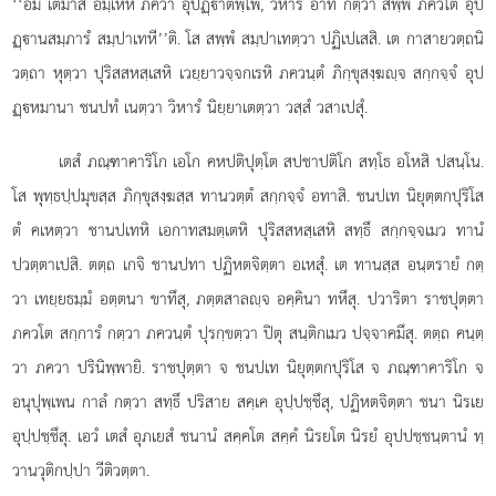
‘‘อิมํ เตมาสํ อมฺเหหิ ภควา อุปฏฺาตพฺโพ, วิหารํ อาทึ กตฺวา สพฺพํ ภควโต อุป
ฏฺานสมฺภารํ สมฺปาเทหี’’ติ. โส สพฺพํ สมฺปาเทตฺวา ปฏิเปเสสิ. เต
กาสายวตฺถนิ
วตฺถา หุตฺวา ปุริสสหสฺเสหิ เวยฺยาวจฺจกเรหิ ภควนฺตํ ภิกฺขุสงฺฆฺจ สกฺกจฺจํ อุป
ฏฺหมานา ชนปทํ เนตฺวา วิหารํ นิยฺยาเตตฺวา วสฺสํ วสาเปสุํ.
เตสํ ภณฺฑาคาริโก เอโก คหปติปุตฺโต สปชาปติโก สทฺโธ อโหสิ ปสนฺโน.
โส พุทฺธปฺปมุขสฺส ภิกฺขุสงฺฆสฺส ทานวตฺตํ สกฺกจฺจํ อทาสิ. ชนปเท นิยุตฺตกปุริโส
ตํ คเหตฺวา ชานปเทหิ เอกาทสมตฺเตหิ ปุริสสหสฺเสหิ สทฺธึ สกฺกจฺจเมว ทานํ
ปวตฺตาเปสิ. ตตฺถ เกจิ ชานปทา ปฏิหตจิตฺตา อเหสุํ. เต ทานสฺส อนฺตรายํ กตฺ
วา เทยฺยธมฺมํ อตฺตนา ขาทึสุ, ภตฺตสาลฺจ อคฺคินา ทหึสุ. ปวาริตา ราชปุตฺตา
ภควโต สกฺการํ กตฺวา
ภควนฺตํ ปุรกฺขตฺวา ปิตุ สนฺติกเมว ปจฺจาคมึสุ. ตตฺถ คนฺตฺ
วา ภควา ปรินิพฺพายิ. ราชปุตฺตา จ ชนปเท
นิยุตฺตกปุริโส จ ภณฺฑาคาริโก จ
อนุปุพฺเพน กาลํ กตฺวา สทฺธึ ปริสาย สคฺเค อุปฺปชฺชึสุ, ปฏิหตจิตฺตา ชนา นิรเย
อุปฺปชฺชึสุ. เอวํ เตสํ อุภเยสํ ชนานํ สคฺคโต สคฺคํ นิรยโต นิรยํ อุปปชฺชนฺตานํ ทฺ
วานวุติกปฺปา วีติวตฺตา.