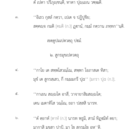
ตํ เปตา ปริภุฺชนฺติ, ทาตา ปุฺเน วฑฺฒติ.
.
‘‘อิเธว
กุสลํ กตฺวา, เปเต จ ปฏิปูชิย;
๓
สคฺคฺจ กมติ
[คมติ (ก.)]
ฏฺานํ, กมฺมํ กตฺวาน ภทฺทก’’นฺติ.
เขตฺตูปมเปตวตฺถุ ปมํ.
๒. สูกรมุขเปตวตฺถุ
.
‘‘กาโย
เต สพฺพโสวณฺโณ, สพฺพา โอภาสเต ทิสา;
๔
มุขํ เต สูกรสฺเสว, กึ กมฺมมกรี ปุเร’’
[มกรา ปุเร (ก.)]
.
.
‘‘กาเยน สฺโต อาสึ, วาจายาสิมสฺโต;
๕
เตน เมตาทิโส วณฺโณ, ยถา ปสฺสสิ นารท.
.
‘‘ตํ
ตฺยาหํ
[ตาหํ (ก.)]
นารท พฺรูมิ, สามํ ทิฏฺมิทํ ตยา;
๖
มากาสิ
มุขสา ปาปํ, มา โข สูกรมุโข อหู’’ติ.