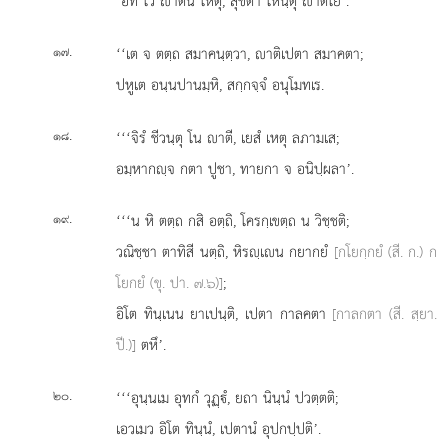
‘อิทํ โว าตีนํ โหตุ, สุขิตา โหนฺตุ าตโย’.
.
‘‘เต จ ตตฺถ สมาคนฺตฺวา, าติเปตา สมาคตา;
๑๗
ปหูเต อนฺนปานมฺหิ, สกฺกจฺจํ อนุโมทเร.
.
‘‘‘จิรํ ชีวนฺตุ โน าตี, เยสํ เหตุ ลภามเส;
๑๘
อมฺหากฺจ กตา ปูชา, ทายกา จ อนิปฺผลา’.
.
‘‘‘น หิ ตตฺถ กสิ อตฺถิ, โครกฺเขตฺถ น วิชฺชติ;
๑๙
วณิชฺชา ตาทิสี นตฺถิ, หิรฺเน กยากยํ
[กโยกฺกยํ (สี. ก.) ก
โยกยํ (ขุ. ปา. ๗.๖)]
;
อิโต
ทินฺเนน ยาเปนฺติ, เปตา กาลคตา
[กาลกตา (สี. สฺยา.
ปี.)]
ตหึ’.
.
‘‘‘อุนฺนเม
อุทกํ วุฏฺํ, ยถา นินฺนํ ปวตฺตติ;
๒๐
เอวเมว อิโต ทินฺนํ, เปตานํ อุปกปฺปติ’.