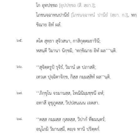
โก อุทปชฺชถ
[อุปปชฺชถ (สี. สฺยา.)]
;
โภชนจฺฉาทนปานียํ
[โภชนจฺฉาทนํ ปานียํ (สฺยา. ก.)]
, ทกฺ
ขิณาย อิทํ ผลํ.
.
ตโต สุทฺธา สุจิวสนา, กาสิกุตฺตมธารินี;
๖๕
หสนฺตี วิมานา นิกฺขมิ, ‘ทกฺขิณาย อิทํ ผล’’’นฺติ.
.
‘‘สุจิตฺตรูปํ รุจิรํ, วิมานํ เต ปภาสติ;
๖๖
เทวเต ปุจฺฉิตาจิกฺข, กิสฺส กมฺมสฺสิทํ ผล’’นฺติ.
.
‘‘ภิกฺขุโน
จรมานสฺส, โทณินิมฺมชฺชนึ อหํ;
๖๗
อทาสึ อุชุภูตสฺส, วิปฺปสนฺเนน เจตสา.
.
‘‘ตสฺส กมฺมสฺส กุสลสฺส, วิปากํ ทีฆมนฺตรํ;
๖๘
อนุโภมิ วิมานสฺมึ, ตฺจ ทานิ ปริตฺตกํ.