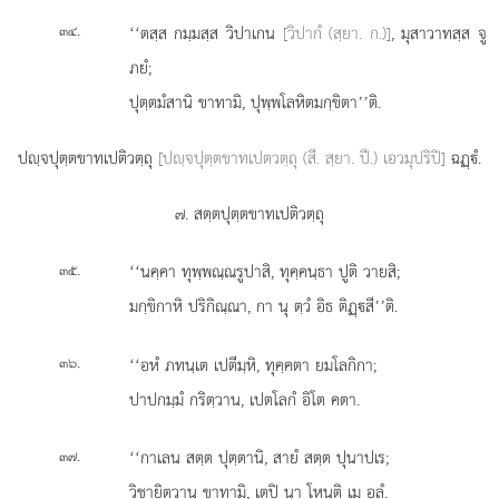
.
‘‘ตสฺส กมฺมสฺส วิปาเกน
[วิปากํ (สฺยา. ก.)]
, มุสาวาทสฺส จู
๓๔
ภยํ;
ปุตฺตมํสานิ ขาทามิ, ปุพฺพโลหิตมกฺขิตา’’ติ.
ปฺจปุตฺตขาทเปติวตฺถุ
[ปฺจปุตฺตขาทเปตวตฺถุ (สี. สฺยา. ปี.) เอวมุปริปิ]
ฉฏฺํ.
๗. สตฺตปุตฺตขาทเปติวตฺถุ
.
‘‘นคฺคา
ทุพฺพณฺณรูปาสิ, ทุคฺคนฺธา ปูติ วายสิ;
๓๕
มกฺขิกาหิ
ปริกิณฺณา, กา นุ ตฺวํ อิธ ติฏฺสี’’ติ.
.
‘‘อหํ ภทนฺเต เปตีมฺหิ, ทุคฺคตา ยมโลกิกา;
๓๖
ปาปกมฺมํ กริตฺวาน, เปตโลกํ อิโต คตา.
.
‘‘กาเลน สตฺต ปุตฺตานิ, สายํ สตฺต ปุนาปเร;
๓๗
วิชายิตฺวาน ขาทามิ, เตปิ นา โหนฺติ เม อลํ.