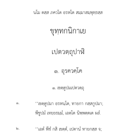
นโม ตสฺส ภควโต อรหโต สมฺมาสมฺพุทฺธสฺส
ขุทฺทกนิกาเย
เปตวตฺถุปาฬิ
๑. อุรควคฺโค
๑. เขตฺตูปมเปตวตฺถุ
.
‘‘เขตฺตูปมา
อรหนฺโต, ทายกา กสฺสกูปมา;
๑
พีชูปมํ เทยฺยธมฺมํ, เอตฺโต นิพฺพตฺตเต ผลํ.
.
‘‘เอตํ พีชํ กสิ เขตฺตํ, เปตานํ ทายกสฺส จ;
๒