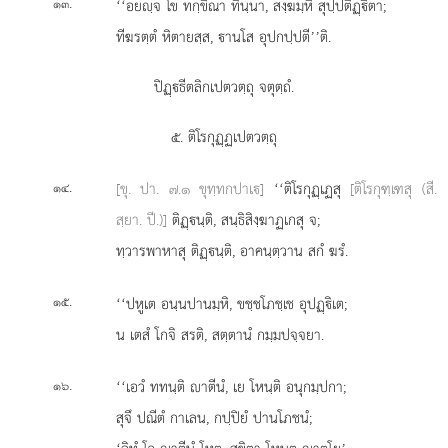
.
‘‘อยฺจ โข ทกฺขิณา ทินฺนา, สงฺฆมฺหิ สุปฺปติฏฺิตา;
๑๓
ทีฆรตฺตํ หิตายสฺส, านโส อุปกปฺปตี’’ติ.
ปิฏฺธีตลิกเปตวตฺถุ จตุตฺถํ.
๕. ติโรกุฏฺฏเปตวตฺถุ
.
[ขุ. ปา. ๗.๑ ขุทฺทกปาเ]
‘‘ติโรกุฏฺเฏสุ
[ติโรกุฑฺเฑสุ (สี.
๑๔
สฺยา. ปี.)]
ติฏฺนฺติ, สนฺธิสิงฺฆาฏเกสุ จ;
ทฺวารพาหาสุ ติฏฺนฺติ, อาคนฺตฺวาน สกํ ฆรํ.
.
‘‘ปหูเต อนฺนปานมฺหิ, ขชฺชโภชฺเช อุปฏฺิเต;
๑๕
น เตสํ โกจิ สรติ, สตฺตานํ กมฺมปจฺจยา.
.
‘‘เอวํ
ททนฺติ าตีนํ, เย โหนฺติ อนุกมฺปกา;
๑๖
สุจึ ปณีตํ กาเลน, กปฺปิยํ ปานโภชนํ;