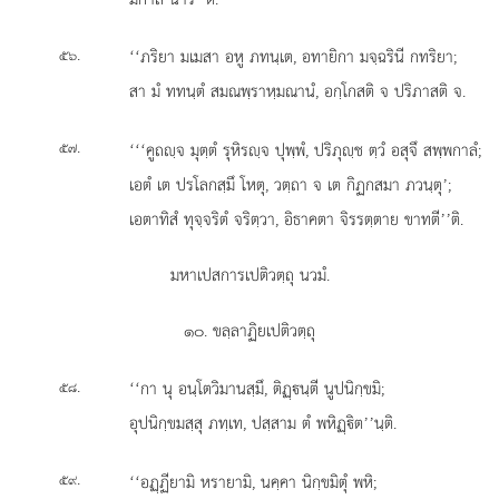
.
‘‘ภริยา มเมสา อหู ภทนฺเต, อทายิกา มจฺฉรินี กทริยา;
๕๖
สา มํ ททนฺตํ สมณพฺราหฺมณานํ, อกฺโกสติ จ ปริภาสติ จ.
.
‘‘‘คูถฺจ มุตฺตํ รุหิรฺจ ปุพฺพํ, ปริภุฺช ตฺวํ อสุจึ สพฺพกาลํ;
๕๗
เอตํ เต ปรโลกสฺมึ โหตุ, วตฺถา จ เต กิฏกสมา ภวนฺตุ’;
เอตาทิสํ ทุจฺจริตํ จริตฺวา, อิธาคตา จิรรตฺตาย ขาทตี’’ติ.
มหาเปสการเปติวตฺถุ นวมํ.
๑๐. ขลฺลาฏิยเปติวตฺถุ
.
‘‘กา
นุ อนฺโตวิมานสฺมึ, ติฏฺนฺตี นูปนิกฺขมิ;
๕๘
อุปนิกฺขมสฺสุ ภทฺเท, ปสฺสาม ตํ พหิฏฺิต’’นฺติ.
.
‘‘อฏฺฏียามิ
หรายามิ, นคฺคา นิกฺขมิตุํ พหิ;
๕๙