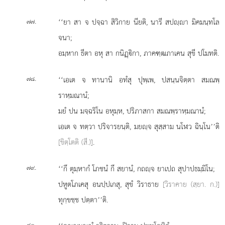
.
‘‘ยา สา จ ปจฺฉา สิวิกาย นียติ, นารี สปฺา มิคมนฺทโล
๗๗
จนา;
อมฺหาก ธีตา อหุ สา กนิฏฺิกา, ภาคฑฺฒภาเคน สุขี ปโมทติ.
.
‘‘เอเต
จ ทานานิ อทํสุ ปุพฺเพ, ปสนฺนจิตฺตา สมณพฺ
๗๘
ราหฺมณานํ;
มยํ ปน มจฺฉริโน อหุมฺห, ปริภาสกา สมณพฺราหฺมณานํ;
เอเต จ ทตฺวา ปริจารยนฺติ, มยฺจ
สุสฺสาม นโฬว ฉินฺโน’’ติ
[ขิตฺโตติ (สี.)]
.
.
‘‘กึ ตุมฺหากํ โภชนํ กึ สยานํ, กถฺจ ยาเปถ สุปาปธมฺมิโน;
๗๙
ปหูตโภเคสุ อนปฺปเกสุ, สุขํ วิราธาย
[วิราคาย (สฺยา. ก.)]
ทุกฺขชฺช ปตฺตา’’ติ.
.
๘๐