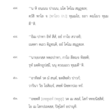
.
‘‘น หิ อนฺเนน ปาเนน, มโต โคโณ สมุฏฺเห;
๔๗
ตฺวํสิ พาโล จ
[พาโลว (ก.)]
ทุมฺเมโธ, ยถา ตฺโว ทุมฺม
ตี’’ติ.
.
‘‘อิเม ปาทา อิทํ สีสํ, อยํ กาโย สวาลธิ;
๔๘
เนตฺตา ตเถว ติฏฺนฺติ, อยํ โคโณ สมุฏฺเห.
.
‘‘นายฺยกสฺส หตฺถปาทา, กาโย สีสฺจ ทิสฺสติ;
๔๙
รุทํ มตฺติกถูปสฺมึ, นนุ ตฺวฺเว ทุมฺมตี’’ติ.
.
‘‘อาทิตฺตํ วต มํ สนฺตํ, ฆตสิตฺตํว ปาวกํ;
๕๐
วารินา วิย โอสิฺจํ, สพฺพํ นิพฺพาปเย ทรํ.
.
‘‘อพฺพหี
[อพฺพูฬฺหํ (พหูสุ)]
วต เม สลฺลํ, โสกํ หทยนิสฺสิตํ;
๕๑
โย เม โสกปเรตสฺส, ปิตุโสกํ อปานุทิ.