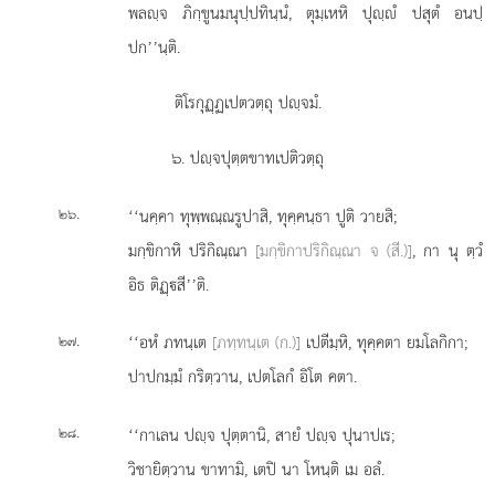
พลฺจ ภิกฺขูนมนุปฺปทินฺนํ, ตุมฺเหหิ ปุฺํ ปสุตํ อนปฺ
ปก’’นฺติ.
ติโรกุฏฺฏเปตวตฺถุ ปฺจมํ.
๖. ปฺจปุตฺตขาทเปติวตฺถุ
.
‘‘นคฺคา
ทุพฺพณฺณรูปาสิ, ทุคฺคนฺธา ปูติ วายสิ;
๒๖
มกฺขิกาหิ ปริกิณฺณา
[มกฺขิกาปริกิณฺณา จ (สี.)]
, กา นุ ตฺวํ
อิธ ติฏฺสี’’ติ.
.
‘‘อหํ ภทนฺเต
[ภทฺทนฺเต (ก.)]
เปตีมฺหิ, ทุคฺคตา ยมโลกิกา;
๒๗
ปาปกมฺมํ
กริตฺวาน, เปตโลกํ อิโต คตา.
.
‘‘กาเลน ปฺจ ปุตฺตานิ, สายํ ปฺจ ปุนาปเร;
๒๘
วิชายิตฺวาน ขาทามิ, เตปิ นา โหนฺติ เม อลํ.