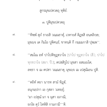
สูกรมุขเปตวตฺถุ ทุติยํ.
๓. ปูติมุขเปตวตฺถุ
.
‘‘ทิพฺพํ สุภํ ธาเรสิ วณฺณธาตุํ, เวหายสํ ติฏฺสิ อนฺตลิกฺเข;
๗
มุขฺจ เต กิมโย ปูติคนฺธํ, ขาทนฺติ กึ กมฺมมกาสิ ปุพฺเพ’’.
.
‘‘สมโณ อหํ ปาโปติทุฏฺวาโจ
[ปาโป ทุฏฺวาโจ (สี.), ปาโป
๘
ทุกฺขวาโจ (สฺยา. ปี.)]
, ตปสฺสิรูโป มุขสา อสฺโต;
ลทฺธา จ เม ตปสา วณฺณธาตุ, มุขฺจ เม เปสุณิเยน ปูติ.
.
‘‘ตยิทํ ตยา นารท สามํ ทิฏฺํ,
๙
อนุกมฺปกา เย กุสลา วเทยฺยุํ;
‘มา เปสุณํ มา จ มุสา อภาณิ,
ยกฺโข ตุวํ โหหิสิ กามกามี’’’ติ.