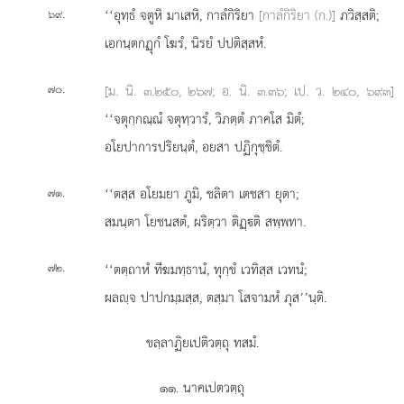
.
‘‘อุทฺธํ
จตูหิ มาเสหิ, กาลํกิริยา
[กาลํกิริยา (ก.)]
ภวิสฺสติ;
๖๙
เอกนฺตกฏุกํ โฆรํ, นิรยํ ปปติสฺสหํ.
.
[ม. นิ. ๓.๒๕๐, ๒๖๗; อ. นิ. ๓.๓๖; เป. ว. ๒๔๐, ๖๙๓]
๗๐
‘‘จตุกฺกณฺณํ จตุทฺวารํ, วิภตฺตํ ภาคโส มิตํ;
อโยปาการปริยนฺตํ, อยสา ปฏิกุชฺชิตํ.
.
‘‘ตสฺส
อโยมยา ภูมิ, ชลิตา เตชสา ยุตา;
๗๑
สมนฺตา โยชนสตํ, ผริตฺวา ติฏฺติ สพฺพทา.
.
‘‘ตตฺถาหํ ทีฆมทฺธานํ, ทุกฺขํ เวทิสฺส เวทนํ;
๗๒
ผลฺจ ปาปกมฺมสฺส, ตสฺมา โสจามหํ ภุส’’นฺติ.
ขลฺลาฏิยเปติวตฺถุ ทสมํ.
๑๑. นาคเปตวตฺถุ