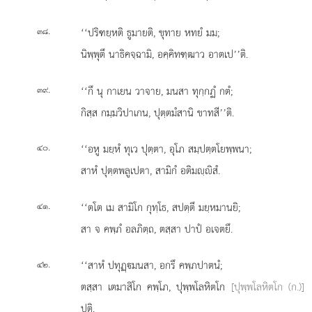
.
‘‘ปริฑยฺหติ ธูมายติ, ขุทาย หทยํ มม;
๓๘
นิพฺพุตึ นาธิคจฺฉามิ, อคฺคิทฑฺฒาว อาตเป’’ติ.
.
‘‘กึ นุ กาเยน วาจาย, มนสา ทุกฺกฏํ กตํ;
๓๙
กิสฺส กมฺมวิปาเกน, ปุตฺตมํสานิ ขาทสี’’ติ.
.
‘‘อหู มยฺหํ ทุเว ปุตฺตา, อุโภ สมฺปตฺตโยพฺพนา;
๔๐
สาหํ ปุตฺตพลูเปตา, สามิกํ อติมฺิสํ.
.
‘‘ตโต เม สามิโก กุทฺโธ, สปตฺตึ มยฺหมานยิ;
๔๑
สา จ คพฺภํ อลภิตฺถ, ตสฺสา ปาปํ อเจตยึ.
.
‘‘สาหํ
ปทุฏฺมนสา, อกรึ คพฺภปาตนํ;
๔๒
ตสฺสา เตมาสิโก คพฺโภ, ปุพฺพโลหิตโก
[ปุพฺพโลหิตโก (ก.)]
ปติ.