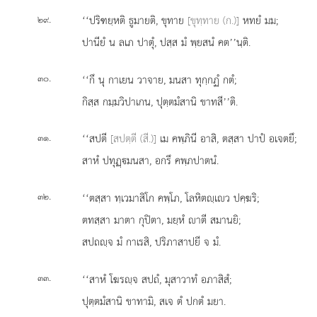
.
‘‘ปริฑยฺหติ ธูมายติ, ขุทาย
[ขุทฺทาย (ก.)]
หทยํ มม;
๒๙
ปานียํ น ลเภ ปาตุํ, ปสฺส มํ พฺยสนํ คต’’นฺติ.
.
‘‘กึ นุ กาเยน วาจาย, มนสา ทุกฺกฏํ กตํ;
๓๐
กิสฺส กมฺมวิปาเกน, ปุตฺตมํสานิ ขาทสี’’ติ.
.
‘‘สปตี
[สปตฺตี (สี.)]
เม คพฺภินี อาสิ, ตสฺสา ปาปํ อเจตยึ;
๓๑
สาหํ ปทุฏฺมนสา, อกรึ คพฺภปาตนํ.
.
‘‘ตสฺสา
ทฺเวมาสิโก คพฺโภ, โลหิตฺเว ปคฺฆริ;
๓๒
ตทสฺสา มาตา กุปิตา, มยฺหํ าตี สมานยิ;
สปถฺจ มํ กาเรสิ, ปริภาสาปยี จ มํ.
.
‘‘สาหํ โฆรฺจ สปถํ, มุสาวาทํ อภาสิสํ;
๓๓
ปุตฺตมํสานิ ขาทามิ, สเจ ตํ ปกตํ มยา.