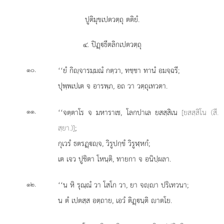
ปูติมุขเปตวตฺถุ ตติยํ.
๔. ปิฏฺธีตลิกเปตวตฺถุ
.
‘‘ยํ
กิฺจารมฺมณํ กตฺวา, ทชฺชา ทานํ อมจฺฉรี;
๑๐
ปุพฺพเปเต จ อารพฺภ, อถ วา วตฺถุเทวตา.
.
‘‘จตฺตาโร จ มหาราเช, โลกปาเล ยสสฺสิเน
[ยสสฺสิโน (สี.
๑๑
สฺยา.)]
;
กุเวรํ ธตรฏฺฺจ, วิรูปกฺขํ วิรูฬฺหกํ;
เต
เจว ปูชิตา โหนฺติ, ทายกา จ อนิปฺผลา.
.
‘‘น
หิ รุณฺณํ วา โสโก วา, ยา จฺา ปริเทวนา;
๑๒
น ตํ เปตสฺส อตฺถาย, เอวํ ติฏฺนฺติ าตโย.