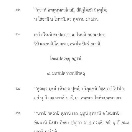
.
‘‘สฺวาหํ อพฺพูฬฺหสลฺโลสฺมิ, สีติภูโตสฺมิ นิพฺพุโต;
๕๒
น โสจามิ น โรทามิ, ตว สุตฺวาน มาณว’.
.
เอวํ
กโรนฺติ สปฺปฺา, เย โหนฺติ อนุกมฺปกา;
๕๓
วินิวตฺตยนฺติ โสกมฺหา, สุชาโต ปิตรํ ยถาติ.
โคณเปตวตฺถุ อฏฺมํ.
๙. มหาเปสการเปติวตฺถุ
.
‘‘คูถฺจ
มุตฺตํ รุหิรฺจ ปุพฺพํ, ปริภุฺชติ กิสฺส อยํ วิปาโก;
๕๔
อยํ นุ กึ กมฺมมกาสิ นารี, ยา สพฺพทา โลหิตปุพฺพภกฺขา.
.
‘‘นวานิ วตฺถานิ สุภานิ เจว, มุทูนิ สุทฺธานิ จ โลมสานิ;
๕๕
ทินฺนานิ มิสฺสา กิตกา
[กิฏกา (ก.)]
ภวนฺติ, อยํ นุ กึ กมฺม
มกาสิ นารี’’ติ.