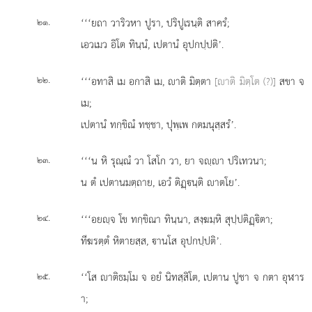
.
‘‘‘ยถา วาริวหา ปูรา, ปริปูเรนฺติ สาครํ;
๒๑
เอวเมว อิโต ทินฺนํ, เปตานํ อุปกปฺปติ’.
.
‘‘‘อทาสิ
เม อกาสิ เม, าติ มิตฺตา
[าติ มิตฺโต (?)]
สขา จ
๒๒
เม;
เปตานํ ทกฺขิณํ ทชฺชา, ปุพฺเพ กตมนุสฺสรํ’.
.
‘‘‘น หิ รุณฺณํ วา โสโก วา, ยา จฺา ปริเทวนา;
๒๓
น ตํ เปตานมตฺถาย, เอวํ ติฏฺนฺติ าตโย’.
.
‘‘‘อยฺจ โข ทกฺขิณา ทินฺนา, สงฺฆมฺหิ สุปฺปติฏฺิตา;
๒๔
ทีฆรตฺตํ หิตายสฺส, านโส อุปกปฺปติ’.
.
‘‘โส าติธมฺโม จ อยํ นิทสฺสิโต, เปตาน ปูชา จ กตา อุฬาร
๒๕
า;