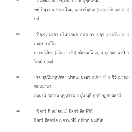
‘‘อฺมฺํ วธิตฺวาน, ปิวาม ปุพฺพโลหิตํ;
พหุํ ปิตฺวา น ธาตา โหม, นจฺฉาทิมฺหเส
[นรุจฺจาทิมฺหเส (ก.)]
มยํ.
.
‘‘อิจฺเจว มจฺจา ปริเทวยนฺติ, อทายกา เปจฺจ
[มจฺฉริโน (ก.)]
๘๑
ยมสฺส ายิโน;
เย เต วิทิจฺจ
[วิทิตฺวา (สี.)]
อธิคมฺม โภเค, น ภุฺชเร นาปิ ก
โรนฺติ ปุฺํ.
.
‘‘เต
ขุปฺปิปาสูปคตา ปรตฺถ, ปจฺฉา
[เปตา (สี.)]
จิรํ ฌายเร
๘๒
ฑยฺหมานา;
กมฺมานิ กตฺวาน ทุขุทฺรานิ, อนุโภนฺติ ทุกฺขํ กฏุกปฺผลานิ.
.
‘‘อิตฺตรํ หิ ธนํ ธฺํ, อิตฺตรํ อิธ ชีวิตํ;
๘๓
อิตฺตรํ อิตฺตรโต ตฺวา, ทีปํ กยิราถ ปณฺฑิโต.