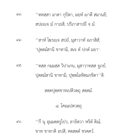
.
‘‘ตทสฺสา มาตา กุปิตา, มยฺหํ าตี สมานยิ;
๔๓
สปถฺจ มํ กาเรสิ, ปริภาสาปยี จ มํ.
.
‘‘สาหํ
โฆรฺจ สปถํ, มุสาวาทํ อภาสิสํ;
๔๔
‘ปุตฺตมํสานิ ขาทามิ, สเจ ตํ ปกตํ มยา’.
.
‘‘ตสฺส
กมฺมสฺส วิปาเกน, มุสาวาทสฺส จูภยํ;
๔๕
ปุตฺตมํสานิ ขาทามิ, ปุพฺพโลหิตมกฺขิตา’’ติ.
สตฺตปุตฺตขาทเปติวตฺถุ สตฺตมํ.
๘. โคณเปตวตฺถุ
.
‘‘กึ
นุ อุมฺมตฺตรูโปว, ลายิตฺวา หริตํ ติณํ;
๔๖
ขาท ขาทาติ ลปสิ, คตสตฺตํ ชรคฺควํ.