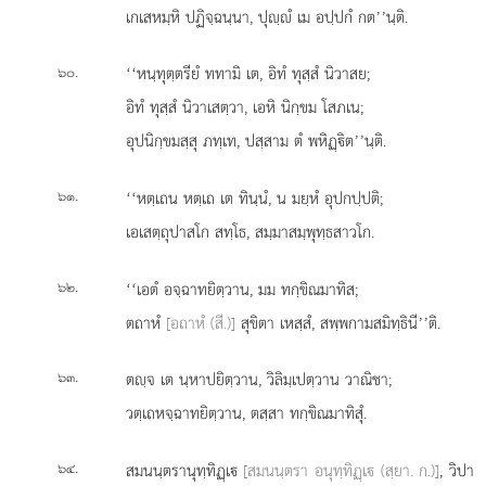
เกเสหมฺหิ ปฏิจฺฉนฺนา, ปุฺํ เม อปฺปกํ กต’’นฺติ.
.
‘‘หนฺทุตฺตรียํ ททามิ เต, อิทํ ทุสฺสํ นิวาสย;
๖๐
อิทํ ทุสฺสํ นิวาเสตฺวา, เอหิ นิกฺขม โสภเน;
อุปนิกฺขมสฺสุ ภทฺเท, ปสฺสาม ตํ พหิฏฺิต’’นฺติ.
.
‘‘หตฺเถน หตฺเถ เต ทินฺนํ, น มยฺหํ อุปกปฺปติ;
๖๑
เอเสตฺถุปาสโก สทฺโธ, สมฺมาสมฺพุทฺธสาวโก.
.
‘‘เอตํ อจฺฉาทยิตฺวาน, มม ทกฺขิณมาทิส;
๖๒
ตถาหํ
[อถาหํ (สี.)]
สุขิตา เหสฺสํ, สพฺพกามสมิทฺธินี’’ติ.
.
ตฺจ เต นฺหาปยิตฺวาน, วิลิมฺเปตฺวาน วาณิชา;
๖๓
วตฺเถหจฺฉาทยิตฺวาน, ตสฺสา ทกฺขิณมาทิสุํ.
.
สมนนฺตรานุทฺทิฏฺเ
[สมนนฺตรา อนุทฺทิฏฺเ (สฺยา. ก.)]
, วิปา
๖๔