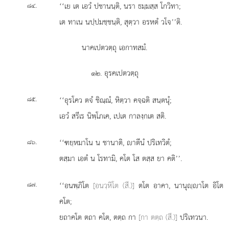
.
‘‘เย เต เอวํ ปชานนฺติ, นรา ธมฺมสฺส โกวิทา;
๘๔
เต ทาเน นปฺปมชฺชนฺติ, สุตฺวา อรหตํ วโจ’’ติ.
นาคเปตวตฺถุ เอกาทสมํ.
๑๒. อุรคเปตวตฺถุ
.
‘‘อุรโคว
ตจํ ชิณฺณํ, หิตฺวา คจฺฉติ สนฺตนุํ;
๘๕
เอวํ สรีเร นิพฺโภเค, เปเต กาลงฺกเต สติ.
.
‘‘ฑยฺหมาโน น ชานาติ, าตีนํ ปริเทวิตํ;
๘๖
ตสฺมา เอตํ น โรทามิ, คโต โส ตสฺส ยา คติ’’.
.
‘‘อนพฺภิโต
[อนวฺหิโต (สี.)]
ตโต อาคา, นานุฺาโต อิโต
๘๗
คโต;
ยถาคโต ตถา คโต, ตตฺถ กา
[กา ตตฺถ (สี.)]
ปริเทวนา.