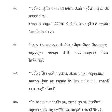
.
‘‘ปุรโตว
[ปุรโต จ (สฺยา.)]
เสเตน ปเลติ หตฺถินา, มชฺเฌ ปน
๗๓
อสฺสตรีรเถน;
ปจฺฉา จ กฺา สิวิกาย นียติ, โอภาสยนฺตี ทส สพฺพโต
[สพฺพโต (ก.)]
ทิสา.
.
‘‘ตุมฺเห ปน มุคฺครหตฺถปาณิโน, รุทํมุขา ฉินฺนปภินฺนคตฺตา;
๗๔
มนุสฺสภูตา
กิมกตฺถ ปาปํ, เยนฺมฺสฺส ปิวาถ
โลหิต’’นฺติ.
.
‘‘ปุรโตว โย คจฺฉติ กุฺชเรน, เสเตน นาเคน จตุกฺกเมน;
๗๕
อมฺหาก ปุตฺโต อหุ เชฏฺโก โส
[โสว เชฏฺโ (ก.)]
, ทานานิ
ทตฺวาน สุขี ปโมทติ.
.
‘‘โย
โส มชฺเฌ อสฺสตรีรเถน, จตุพฺภิ ยุตฺเตน สุวคฺคิเตน;
๗๖
อมฺหาก ปุตฺโต อหุ มชฺฌิโม โส, อมจฺฉรี ทานวตี วิโรจติ.