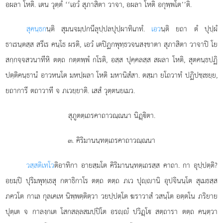
อผลา โหติ. เตน วุตฺตํ ‘‘เอวํ สุภาสิตา วาจา, อผลา โหติ อกุพฺพโต’’ติ.
สุคนฺธก
นฺติ สุมนจมฺปกนีลุปฺปลปุปฺผาทิเภทํ.
เอว
นฺติ ยถา ตํ ปุปฺผํ
ธาเรนฺตสฺส สรีเร คนฺโธ ผรติ, เอวํ เตปิฏกพุทฺธวจนสงฺขาตา สุภาสิตา วาจาปิ โย
สกฺกจฺจสวนาทีหิ ตตฺถ กตฺตพฺพํ กโรติ, อสฺส ปุคฺคลสฺส สผลา โหติ, สุตคนฺธปฏิ
ปตฺติคนฺธานํ อาวหนโต มหปฺผลา โหติ มหานิสํสา. ตสฺมา ยโถวาทํ ปฏิปชฺเชยฺย,
ยถาการี ตถาวาที จ ภเวยฺยาติ. เสสํ วุตฺตนยเมว.
สุภูตตฺเถรคาถาวณฺณนา นิฏฺิตา.
๓. คิริมานนฺทตฺเถรคาถาวณฺณนา
วสฺสติ
เทโว
ติอาทิกา อายสฺมโต คิริมานนฺทตฺเถรสฺส คาถา. กา อุปฺปตฺติ?
อยมฺปิ ปุริมพุทฺเธสุ กตาธิกาโร ตตฺถ ตตฺถ ภเว ปุฺานิ อุปจินนฺโต สุเมธสฺส
ภควโต กาเล กุลเคเห นิพฺพตฺติตฺวา วยปฺปตฺโต ฆราวาสํ วสนฺโต อตฺตโน ภริยาย
ปุตฺเต จ กาลงฺกเต โสกสลฺลสมปฺปิโต อรฺํ ปวิฏฺโ สตฺถารา ตตฺถ คนฺตฺวา