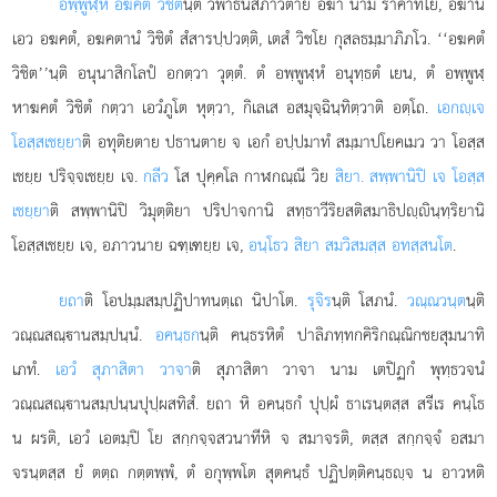
อพฺพูฬฺหํ อฆคตํ วิชิต
นฺติ วิพาธนสภาวตาย อฆา นาม ราคาทโย, อฆานิ
เอว อฆคตํ, อฆคตานํ วิชิตํ สํสารปฺปวตฺติ, เตสํ วิชโย กุสลธมฺมาภิภโว. ‘‘อฆคตํ
วิชิต’’นฺติ อนุนาสิกโลปํ อกตฺวา วุตฺตํ. ตํ อพฺพูฬฺหํ อนุทฺธตํ เยน, ตํ อพฺพูฬฺ
หาฆคตํ วิชิตํ กตฺวา เอวํภูโต หุตฺวา, กิเลเส อสมุจฺฉินฺทิตฺวาติ อตฺโถ.
เอกฺเจ
โอสฺสเชยฺยา
ติ อทุติยตาย ปธานตาย จ เอกํ อปฺปมาทํ สมฺมาปโยคเมว วา โอสฺส
เชยฺย ปริจฺจเชยฺย เจ.
กลีว
โส ปุคฺคโล กาฬกณฺณี วิย
สิยา. สพฺพานิปิ เจ โอสฺส
เชยฺยา
ติ สพฺพานิปิ วิมุตฺติยา ปริปาจกานิ สทฺธาวีริยสติสมาธิปฺินฺทฺริยานิ
โอสฺสเชยฺย เจ, อภาวนาย ฉฑฺเฑยฺย เจ,
อนฺโธว สิยา สมวิสมสฺส อทสฺสนโต
.
ยถา
ติ โอปมฺมสมฺปฏิปาทนตฺเถ นิปาโต.
รุจิร
นฺติ โสภนํ.
วณฺณวนฺต
นฺติ
วณฺณสณฺานสมฺปนฺนํ.
อคนฺธก
นฺติ คนฺธรหิตํ ปาลิภทฺทกคิริกณฺณิกชยสุมนาทิ
เภทํ.
เอวํ สุภาสิตา วาจา
ติ สุภาสิตา วาจา นาม เตปิฏกํ พุทฺธวจนํ
วณฺณสณฺานสมฺปนฺนปุปฺผสทิสํ. ยถา หิ อคนฺธกํ ปุปฺผํ
ธาเรนฺตสฺส สรีเร คนฺโธ
น ผรติ, เอวํ เอตมฺปิ โย สกฺกจฺจสวนาทีหิ
จ สมาจรติ, ตสฺส สกฺกจฺจํ อสมา
จรนฺตสฺส ยํ ตตฺถ กตฺตพฺพํ, ตํ อกุพฺพโต สุตคนฺธํ ปฏิปตฺติคนฺธฺจ น อาวหติ