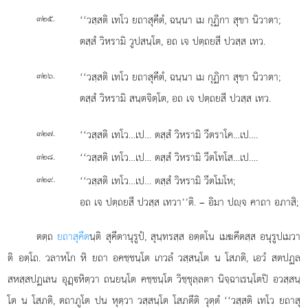
.
‘‘วสฺสติ เทโว ยถาสุคีตํ, ฉนฺนา เม กุฏิกา สุขา นิวาตา;
๓๒๕
ตสฺสํ วิหรามิ วูปสนฺโต, อถ เจ ปตฺถยสี ปวสฺส เทว.
.
‘‘วสฺสติ เทโว ยถาสุคีตํ, ฉนฺนา เม กุฏิกา สุขา นิวาตา;
๓๒๖
ตสฺสํ วิหรามิ สนฺตจิตฺโต, อถ เจ ปตฺถยสี ปวสฺส เทว.
.
‘‘วสฺสติ เทโว…เป… ตสฺสํ วิหรามิ วีตราโค…เป….
๓๒๗
.
‘‘วสฺสติ เทโว…เป… ตสฺสํ วิหรามิ วีตโทโส…เป….
๓๒๘
.
‘‘วสฺสติ เทโว…เป… ตสฺสํ วิหรามิ วีตโมโห;
๓๒๙
อถ เจ ปตฺถยสี ปวสฺส เทวา’’ติ. – อิมา ปฺจ คาถา อภาสิ;
ตตฺถ
ยถาสุคีต
นฺติ สุคีตานุรูปํ, สุนฺทรสฺส อตฺตโน เมฆคีตสฺส อนุรูปเมวา
ติ อตฺโถ. วลาหโก หิ ยถา อคชฺชนฺโต เกวลํ วสฺสนฺโต น โสภติ, เอวํ สตปฏล
สหสฺสปฏเลน อุฏฺหิตฺวา ถนยนฺโต คชฺชนฺโต วิชฺชุลฺลตา นิจฺฉาเรนฺโตปิ อวสฺสนฺ
โต น โสภติ, ตถาภูโต ปน หุตฺวา วสฺสนฺโต โสภตีติ วุตฺตํ ‘‘วสฺสติ เทโว ยถาสุ