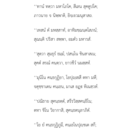
‘‘ทานํ ทตฺวา มหาโภโค, สีเลน สุคตูปโค;
ภาวนาย จ นิพฺพาติ, อิจฺเจวมนุสาสถ.
‘‘เทสนํ ตํ มหสฺสาทํ, อาทิมชฺฌนฺตโสภนํ;
สุณนฺติ ปริสา สพฺพา, อมตํว มหารสํ.
‘‘สุตฺวา สุมธุรํ ธมฺมํ, ปสนฺโน ชินสาสเน;
สุคตํ สรณํ คนฺตฺวา, ยาวชีวํ นมสฺสหํ.
‘‘มุนิโน คนฺธกุฏิยา, โอปุฺเชสึ ตทา มหึ;
จตุชฺชาเตน คนฺเธน, มาเส อฏฺ ทิเนสฺวหํ.
‘‘ปณิธาย สุคนฺธตฺตํ, สรีรวิสฺสคนฺธิโน;
ตทา ชิโน วิยากาสิ, สุคนฺธตนุลาภิตํ.
‘‘โย ยํ คนฺธกุฏิภูมึ, คนฺเธโนปุฺชเต สกึ;