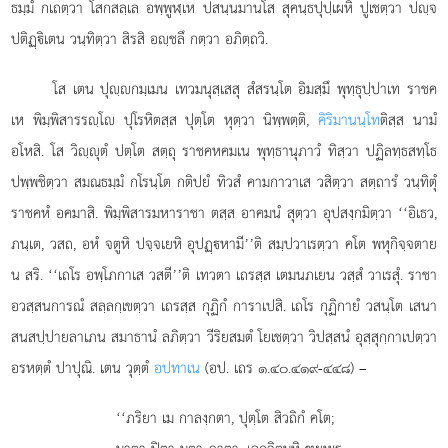
ธมฺมํ กเถตฺวา โสกสลฺเล อพฺพูฬฺเห ปสนฺนมานโส สุคนฺธปุปฺเผหิ ปูเชตฺวา ปฺจ
ปติฏฺิเตน วนฺทิตฺวา สิรสิ อฺชลึ กตฺวา อภิตฺถวิ.
โส เตน ปุฺกมฺเมน เทวมนุสฺเสสุ สํสรนฺโต อิมสฺมึ พุทฺธุปฺปาเท ราชค
เห พิมฺพิสารรฺโ ปุโรหิตสฺส ปุตฺโต หุตฺวา นิพฺพตฺติ,
คิริมานนฺโท
ติสฺส นามํ
อโหสิ. โส วิฺุตํ ปตฺโต สตฺถุ ราชคหคมเน พุทฺธานุภาวํ ทิสฺวา ปฏิลทฺธสทฺโธ
ปพฺพชิตฺวา สมณธมฺมํ กโรนฺโต กติปยํ ทิวสํ คามกาวาเส วสิตฺวา สตฺถารํ วนฺทิตุํ
ราชคหํ อคมาสิ. พิมฺพิสารมหาราชา ตสฺส อาคมนํ สุตฺวา อุปสงฺกมิตฺวา ‘‘อิเธว,
ภนฺเต, วสถ, อหํ จตูหิ ปจฺจเยหิ อุปฏฺหามี’’ติ สมฺปวาเรตฺวา คโต
พหุกิจฺจตาย
น สริ. ‘‘เถโร อพฺโภกาเส วสตี’’ติ เทวตา เถรสฺส เตมนภเยน วสฺสํ วาเรสุํ. ราชา
อวสฺสนการณํ สลฺลกฺเขตฺวา เถรสฺส กุฏิกํ การาเปสิ. เถโร กุฏิกายํ วสนฺโต เสนา
สนสปฺปายลาเภน สมาธานํ
ลภิตฺวา วีริยสมตํ โยเชตฺวา วิปสฺสนํ อุสฺสุกฺกาเปตฺวา
อรหตฺตํ ปาปุณิ. เตน วุตฺตํ
อปทาเน
(อป. เถร ๑.๔๐.๔๑๙-๔๔๘) –
‘‘ภริยา เม กาลงฺกตา, ปุตฺโต สิวถิกํ คโต;