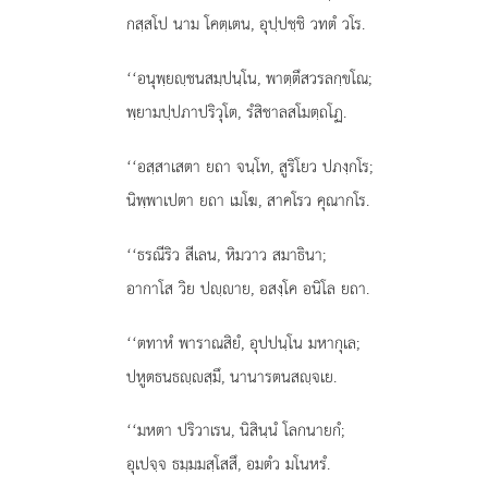
กสฺสโป นาม โคตฺเตน, อุปฺปชฺชิ วทตํ วโร.
‘‘อนุพฺยฺชนสมฺปนฺโน, พาตฺตึสวรลกฺขโณ;
พฺยามปฺปภาปริวุโต, รํสิชาลสโมตฺถโฏ.
‘‘อสฺสาเสตา ยถา จนฺโท, สูริโยว ปภงฺกโร;
นิพฺพาเปตา ยถา เมโฆ, สาคโรว คุณากโร.
‘‘ธรณีริว
สีเลน, หิมวาว สมาธินา;
อากาโส วิย ปฺาย, อสงฺโค อนิโล ยถา.
‘‘ตทาหํ พาราณสิยํ, อุปปนฺโน มหากุเล;
ปหูตธนธฺสฺมึ, นานารตนสฺจเย.
‘‘มหตา ปริวาเรน, นิสินฺนํ โลกนายกํ;
อุเปจฺจ ธมฺมมสฺโสสึ, อมตํว มโนหรํ.