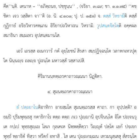
คีต’’นฺติ. เตนาห – ‘‘อภิตฺถนย, ปชฺชุนฺน’’
, (จริยา. ๓.๘๙; ชา. ๑.๑.๗๕) ‘‘คชฺ
ชิตา เจว วสฺสิตา จา’’ติ (อ. นิ. ๔.๑๐๑; ปุ. ป. ๑๕๗) จ.
ตสฺสํ วิหรามี
ติ ตสฺสํ
กุฏิกายํ อริยวิหารคพฺเภน อิริยาปถวิหาเรน วิหรามิ.
วูปสนฺตจิตฺโต
ติ อคฺคผล
สมาธินา สมฺมเทว อุปสนฺตมานโส.
เอวํ เถรสฺส อเนกวารํ กตํ อุยฺโยชนํ สิรสา สมฺปฏิจฺฉนฺโต วลาหกเทวปุตฺ
โต นินฺนฺจ ถลฺจ ปูเรนฺโต มหาวสฺสํ วสฺสาเปสิ.
คิริมานนฺทตฺเถรคาถาวณฺณนา นิฏฺิตา.
๔. สุมนตฺเถรคาถาวณฺณนา
ยํ ปตฺถยาโน
ติอาทิกา อายสฺมโต สุมนตฺเถรสฺส คาถา. กา อุปฺปตฺติ? อ
ยมฺปิ ปุริมพุทฺเธสุ กตาธิกาโร ตตฺถ ตตฺถ ภเว ปุฺานิ อุปจินนฺโต อิโต ปฺจนวุ
เต กปฺเป พุทฺธสุฺเ โลเก กุลเคเห นิพฺพตฺติตฺวา วิฺุตํ ปตฺโต เอกํ ปจฺเจก
พุทฺธํ พฺยาธิตํ ทิสฺวา หรีตกํ อทาสิ
. โส เตน ปุฺกมฺเมน เทวมนุสฺเสสุ สํสรนฺโต