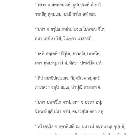
‘‘เทวา
จ สพฺพคนฺเธหิ, ธูปปุปฺเผหิ ตํ ฆรํ;
วาสยึสุ สุคนฺเธน, ยสฺมึ ชาโต อหํ ฆเร.
‘‘ยทา
จ ตรุโณ ภทฺโท, ปเม โยพฺพเน ิโต;
ตทา เสลํ สปริสํ, วิเนตฺวา นรสารถิ.
‘‘เตหิ สพฺเพหิ ปริวุโต, สาวตฺถิปุรมาคโต;
ตทา พุทฺธานุภาวํ ตํ, ทิสฺวา ปพฺพชิโต อหํ.
‘‘สีลํ สมาธิปฺฺจ, วิมุตฺติฺจ อนุตฺตรํ;
ภาเวตฺวา จตุโร ธมฺเม, ปาปุณึ อาสวกฺขยํ.
‘‘ยทา ปพฺพชิโต จาหํ, ยทา จ อรหา อหุํ;
นิพฺพายิสฺสํ ยทา จาหํ, คนฺธวสฺโส ตทา อหุ.
‘‘สรีรคนฺโธ จ สทาติเสติ เม, มหารหํ จนฺทนจมฺปกุปฺปลํ;