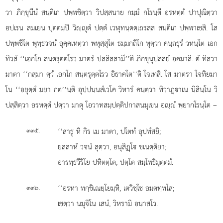
วา ภิกฺขุนีนํ สนฺติเก ปพฺพชิตฺวา วิปสฺสนาย กมฺมํ กโรนฺตี อรหตฺตํ ปาปุณิตฺวา
อปเรน สมเยน ปุตฺตมฺปิ วิฺุตํ ปตฺตํ เวฬุทนฺตตฺเถรสฺส สนฺติเก ปพฺพาเชสิ. โส
ปพฺพชิโต พุทฺธวจนํ อุคฺคเหตฺวา พหุสฺสุโต ธมฺมกถิโก หุตฺวา คนฺถธุรํ วหนฺโต เอก
ทิวสํ ‘‘เอกโก สนฺตรุตฺตโรว มาตรํ ปสฺสิสฺสามี’’ติ ภิกฺขุนุปสฺสยํ อคมาสิ. ตํ ทิสฺวา
มาตา ‘‘กสฺมา ตฺวํ เอกโก สนฺตรุตฺตโรว อิธาคโต’’ติ โจเทสิ. โส มาตรา โจทิยมา
โน ‘‘อยุตฺตํ มยา กต’’นฺติ อุปฺปนฺนสํเวโค วิหารํ คนฺตฺวา ทิวาฏฺาเน นิสินฺโน วิ
ปสฺสิตฺวา อรหตฺตํ ปตฺวา มาตุ โอวาทสมฺปตฺติปกาสนมุเขน อฺํ พฺยากโรนฺโต –
.
‘‘สาธู
หิ กิร เม มาตา, ปโตทํ อุปทํสยิ;
๓๓๕
ยสฺสาหํ วจนํ สุตฺวา, อนุสิฏฺโ ชเนตฺติยา;
อารทฺธวีริโย ปหิตตฺโต, ปตฺโต สมฺโพธิมุตฺตมํ.
.
‘‘อรหา ทกฺขิเณยฺโยมฺหิ, เตวิชฺโช อมตทฺทโส;
๓๓๖
เชตฺวา นมุจิโน เสนํ, วิหรามิ อนาสโว.