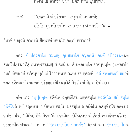
สพฺเพ เม อาสวา ขีณา, นตฺถิ ทานิ ปุนพฺภโว.
.
‘‘อนุสาสิ มํ อริยวตา, อนุกมฺปิ อนุคฺคหิ;
๓๓๔
อโมโฆ ตุยฺหโมวาโท, อนฺเตวาสิมฺหิ สิกฺขิโต’’ติ. –
อิมาหิ ปฺจหิ คาถาหิ สีหนาทํ นทนฺโต อฺํ พฺยากาสิ.
ตตฺถ
ยํ ปตฺถยาโน ธมฺเมสุ, อุปชฺฌาโย อนุคฺคหิ. อมตํ อภิกงฺขนฺต
นฺติ
สมถวิปสฺสนาทีสุ อนวชฺชธมฺเมสุ ยํ ธมฺมํ มยฺหํ ปตฺถยนฺโต อากงฺขนฺโต อุปชฺฌาโย
อมตํ นิพฺพานํ อภิกงฺขนฺตํ มํ โอวาททานวเสน อนุคฺคณฺหิ.
กตํ กตฺตพฺพกํ มยา
ติ
ตสฺส อธิคมตฺถํ กตฺตพฺพํ ปริฺาทิโสฬสวิธํ กิจฺจํ กตํ นิฏฺาปิตํ มยา.
ตโต
เอว
อนุปฺปตฺโต
อธิคโต จตุพฺพิโธปิ มคฺคธมฺโม
สจฺฉิกโต. สยํ ธมฺโม
อนีติโห
ติ สยํ อตฺตนาเยว นิพฺพานธมฺโม ผลธมฺโม จ อนีติโห อสนฺทิทฺโธ อตฺตปจฺ
จกฺโข กโต, ‘‘อิติห, อิติ กิรา’’ติ ปวตฺติยา อิติหสงฺขาตํ สํสยํ สมุจฺฉินฺทนฺโตเยว
อริยมคฺโค ปวตฺตติ. เตนาห
‘‘วิสุทฺธาโณ นิกฺกงฺโข’’
ติอาทิ. ตตฺถ
วิสุทฺธาโณ
ติ