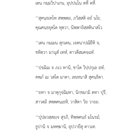
เตน กมฺมวิปาเกน, อุปปนฺโน ตหึ ตหึ.
‘‘สุคนฺธเทโห สพฺพตฺถ, ภวิสฺสติ อยํ นโร;
คุณคนฺธยุตฺโต หุตฺวา, นิพฺพายิสฺสตินาสโว.
‘‘เตน กมฺเมน สุกเตน, เจตนาปณิธีหิ จ;
ชหิตฺวา มานุสํ เทหํ, ตาวตึสมคจฺฉหํ.
‘‘ปจฺฉิเม จ ภเว ทานิ, ชาโต วิปฺปกุเล อหํ;
คพฺภํ เม วสโต มาตา, เทเหนาสิ สุคนฺธิตา.
‘‘ยทา จ มาตุกุจฺฉิมฺหา, นิกฺขมามิ ตทา ปุรี;
สาวตฺถิ สพฺพคนฺเธหิ, วาสิตา วิย วายถ.
‘‘ปุปฺผวสฺสฺจ สุรภิ, ทิพฺพคนฺธํ มโนรมํ;
ธูปานิ จ มหคฺฆานิ, อุปวายึสุ ตาวเท.