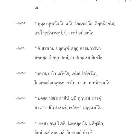
เข.
.
‘‘พุทฺธานุพุทฺโธ โย เถโร, โกณฺฑฺโ ติพฺพนิกฺกโม;
๑๒๕๕
ลาภี สุขวิหารานํ, วิเวกานํ อภิณฺหโส.
.
‘‘ยํ สาวเกน ปตฺตพฺพํ, สตฺถุ สาสนการินา;
๑๒๕๖
สพฺพสฺส ตํ อนุปฺปตฺตํ, อปฺปมตฺตสฺส สิกฺขโต.
.
‘‘มหานุภาโว
เตวิชฺโช, เจโตปริยโกวิโท;
๑๒๕๗
โกณฺฑฺโ พุทฺธทายาโท, ปาเท วนฺทติ สตฺถุโน.
.
‘‘นคสฺส
ปสฺเส อาสีนํ, มุนึ ทุกฺขสฺส ปารคุํ;
๑๒๕๘
สาวกา ปยิรุปาสนฺติ, เตวิชฺชา มจฺจุหายิโน.
.
‘‘เจตสา
อนุปริเยติ, โมคฺคลฺลาโน มหิทฺธิโก;
๑๒๕๙
จิตฺตํ เนสํ สมนฺเวสํ, วิปฺปมุตฺตํ นิรูปธึ.