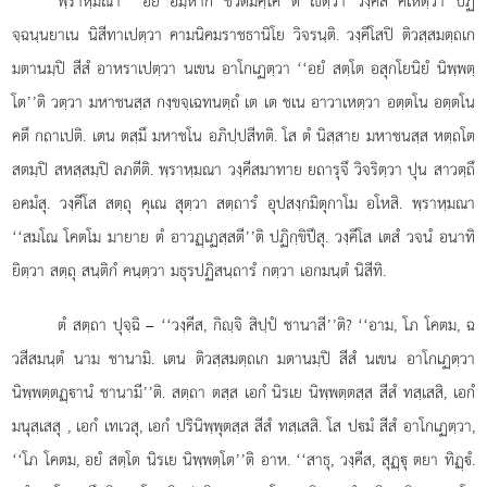
พฺราหฺมณา ‘‘อยํ อมฺหากํ ชีวิตมคฺโค’’ติ ตฺวา วงฺคีสํ คเหตฺวา ปฏิ
จฺฉนฺนยาเน นิสีทาเปตฺวา คามนิคมราชธานิโย วิจรนฺติ. วงฺคีโสปิ ติวสฺสมตฺถเก
มตานมฺปิ สีสํ อาหราเปตฺวา นเขน อาโกเฏตฺวา ‘‘อยํ
สตฺโต อสุกโยนิยํ นิพฺพตฺ
โต’’ติ วตฺวา มหาชนสฺส กงฺขจฺเฉทนตฺถํ เต เต ชเน อาวาเหตฺวา อตฺตโน อตฺตโน
คตึ กถาเปติ. เตน ตสฺมึ มหาชโน อภิปฺปสีทติ. โส ตํ นิสฺสาย มหาชนสฺส หตฺถโต
สตมฺปิ สหสฺสมฺปิ ลภตีติ. พฺราหฺมณา วงฺคีสมาทาย ยถารุจึ วิจริตฺวา ปุน สาวตฺถึ
อคมํสุ. วงฺคีโส สตฺถุ คุเณ สุตฺวา สตฺถารํ อุปสงฺกมิตุกาโม อโหสิ. พฺราหฺมณา
‘‘สมโณ โคตโม มายาย ตํ อาวฏฺเฏสฺสตี’’ติ ปฏิกฺขิปึสุ. วงฺคีโส เตสํ วจนํ อนาทิ
ยิตฺวา สตฺถุ สนฺติกํ คนฺตฺวา มธุรปฏิสนฺถารํ กตฺวา เอกมนฺตํ นิสีทิ.
ตํ สตฺถา ปุจฺฉิ – ‘‘วงฺคีส, กิฺจิ สิปฺปํ ชานาสี’’ติ? ‘‘อาม, โภ โคตม, ฉ
วสีสมนฺตํ นาม ชานามิ. เตน ติวสฺสมตฺถเก มตานมฺปิ สีสํ นเขน อาโกเฏตฺวา
นิพฺพตฺตฏฺานํ ชานามี’’ติ. สตฺถา ตสฺส เอกํ นิรเย นิพฺพตฺตสฺส
สีสํ ทสฺเสสิ, เอกํ
มนุสฺเสสุ
, เอกํ เทเวสุ, เอกํ ปรินิพฺพุตสฺส สีสํ ทสฺเสสิ. โส ปมํ สีสํ อาโกเฏตฺวา,
‘‘โภ โคตม, อยํ สตฺโต นิรเย นิพฺพตฺโต’’ติ อาห. ‘‘สาธุ, วงฺคีส, สุฏฺุ ตยา ทิฏฺํ.