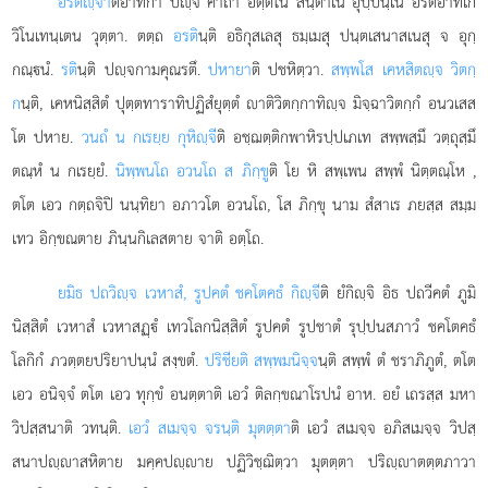
อรติฺจา
ติอาทิกา ปฺจ คาถา อตฺตโน สนฺตาเน อุปฺปนฺเน อรติอาทิเก
วิโนเทนฺเตน วุตฺตา. ตตฺถ
อรติ
นฺติ อธิกุสเลสุ ธมฺเมสุ ปนฺตเสนาสเนสุ จ อุกฺ
กณฺนํ.
รติ
นฺติ ปฺจกามคุณรตึ.
ปหายา
ติ ปชหิตฺวา.
สพฺพโส เคหสิตฺจ วิตกฺ
ก
นฺติ, เคหนิสฺสิตํ ปุตฺตทาราทิปฏิสํยุตฺตํ าติวิตกฺกาทิฺจ มิจฺฉาวิตกฺกํ อนวเสส
โต ปหาย.
วนถํ น กเรยฺย กุหิฺจี
ติ อชฺฌตฺติกพาหิรปฺปเภเท สพฺพสฺมึ วตฺถุสฺมึ
ตณฺหํ น กเรยฺยํ.
นิพฺพนโถ อวนโถ ส ภิกฺขู
ติ โย หิ สพฺเพน สพฺพํ
นิตฺตณฺโห
,
ตโต เอว กตฺถจิปิ นนฺทิยา อภาวโต อวนโถ, โส ภิกฺขุ นาม สํสาเร ภยสฺส สมฺม
เทว อิกฺขณตาย ภินฺนกิเลสตาย จาติ อตฺโถ.
ยมิธ ปถวิฺจ เวหาสํ, รูปคตํ ชคโตคธํ กิฺจี
ติ ยํกิฺจิ อิธ ปถวีคตํ ภูมิ
นิสฺสิตํ เวหาสํ เวหาสฏฺํ เทวโลกนิสฺสิตํ รูปคตํ รูปชาตํ รุปฺปนสภาวํ ชคโตคธํ
โลกิกํ ภวตฺตยปริยาปนฺนํ สงฺขตํ.
ปริชียติ สพฺพมนิจฺจ
นฺติ สพฺพํ ตํ ชราภิภูตํ, ตโต
เอว อนิจฺจํ ตโต เอว ทุกฺขํ อนตฺตาติ เอวํ ติลกฺขณาโรปนํ อาห. อยํ เถรสฺส มหา
วิปสฺสนาติ วทนฺติ.
เอวํ สเมจฺจ จรนฺติ มุตตฺตา
ติ เอวํ สเมจฺจ อภิสเมจฺจ วิปสฺ
สนาปฺาสหิตาย มคฺคปฺาย ปฏิวิชฺฌิตฺวา มุตตฺตา ปริฺาตตฺตภาวา