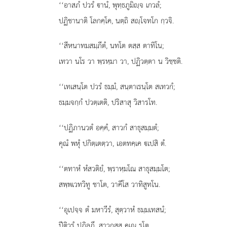
‘‘อาสภํ ปวรํ านํ, พุทฺธภูมิฺจ เกวลํ;
ปฏิชานาติ โลกคฺโค, นตฺถิ สฺโจทโก กฺวจิ.
‘‘สีหนาทมสมฺภีตํ, นทโต ตสฺส ตาทิโน;
เทวา นโร วา พฺรหฺมา วา, ปฏิวตฺตา น วิชฺชติ.
‘‘เทเสนฺโต ปวรํ ธมฺมํ, สนฺตาเรนฺโต สเทวกํ;
ธมฺมจกฺกํ ปวตฺเตติ, ปริสาสุ วิสารโท.
‘‘ปฏิภานวตํ อคฺคํ, สาวกํ สาธุสมฺมตํ;
คุณํ พหุํ ปกิตฺเตตฺวา, เอตทคฺเค เปสิ ตํ.
‘‘ตทาหํ หํสวติยํ, พฺราหฺมโณ สาธุสมฺมโต;
สพฺพเวทวิทู ชาโต, วาคีโส วาทิสูทโน.
‘‘อุเปจฺจ ตํ มหาวีรํ, สุตฺวาหํ ธมฺมเทสนํ;
ปีติวรํ ปฏิลภึ, สาวกสฺส คุเณ รโต.