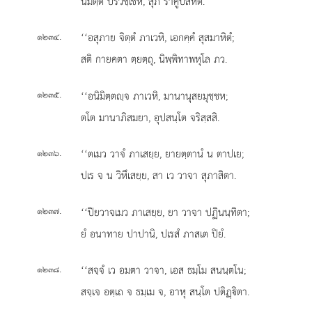
นิมิตฺตํ ปริวชฺเชหิ, สุภํ ราคูปสํหิตํ.
.
‘‘อสุภาย จิตฺตํ ภาเวหิ, เอกคฺคํ สุสมาหิตํ;
๑๒๓๔
สติ กายคตา ตฺยตฺถุ, นิพฺพิทาพหุโล ภว.
.
‘‘อนิมิตฺตฺจ ภาเวหิ, มานานุสยมุชฺชห;
๑๒๓๕
ตโต มานาภิสมยา, อุปสนฺโต จริสฺสสิ.
.
‘‘ตเมว
วาจํ ภาเสยฺย, ยายตฺตานํ น ตาปเย;
๑๒๓๖
ปเร จ น วิหึเสยฺย, สา เว วาจา สุภาสิตา.
.
‘‘ปิยวาจเมว ภาเสยฺย, ยา วาจา ปฏินนฺทิตา;
๑๒๓๗
ยํ อนาทาย ปาปานิ, ปเรสํ ภาสเต ปิยํ.
.
‘‘สจฺจํ เว อมตา วาจา, เอส ธมฺโม สนนฺตโน;
๑๒๓๘
สจฺเจ อตฺเถ จ ธมฺเม จ, อาหุ สนฺโต ปติฏฺิตา.