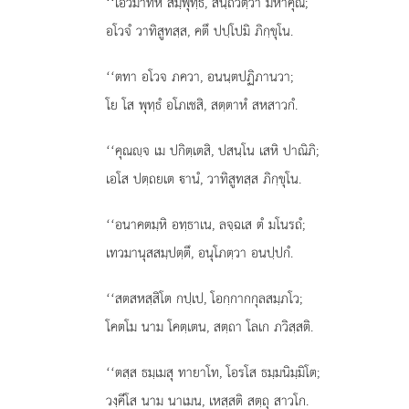
‘‘เอวมาทีหิ
สมฺพุทฺธํ, สนฺถวิตฺวา มหาคุณํ;
อโวจํ วาทิสูทสฺส, คตึ ปปฺโปมิ ภิกฺขุโน.
‘‘ตทา อโวจ ภควา, อนนฺตปฏิภานวา;
โย โส พุทฺธํ อโภเชสิ, สตฺตาหํ สหสาวกํ.
‘‘คุณฺจ เม ปกิตฺเตสิ, ปสนฺโน เสหิ ปาณิภิ;
เอโส ปตฺถยเต านํ, วาทิสูทสฺส ภิกฺขุโน.
‘‘อนาคตมฺหิ อทฺธาเน, ลจฺฉเส ตํ มโนรถํ;
เทวมานุสสมฺปตฺตึ, อนุโภตฺวา อนปฺปกํ.
‘‘สตสหสฺสิโต กปฺเป, โอกฺกากกุลสมฺภโว;
โคตโม นาม โคตฺเตน, สตฺถา โลเก ภวิสฺสติ.
‘‘ตสฺส ธมฺเมสุ ทายาโท, โอรโส ธมฺมนิมฺมิโต;
วงฺคีโส นาม นาเมน, เหสฺสติ สตฺถุ สาวโก.