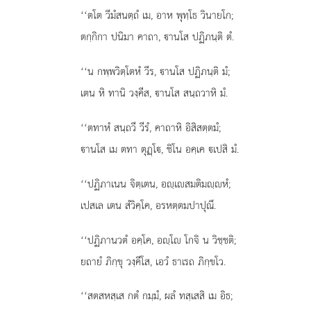
‘‘ตโต วีมํสนตฺถํ เม, อาห พุทฺโธ วินายโก;
ตกฺกิกา ปนิมา คาถา, านโส ปฏิภนฺติ ตํ.
‘‘น กพฺพวิตฺโตหํ วีร, านโส ปฏิภนฺติ มํ;
เตน หิ ทานิ วงฺคีส, านโส สนฺถวาหิ มํ.
‘‘ตทาหํ สนฺถวึ วีรํ, คาถาหิ อิสิสตฺตมํ;
านโส เม ตทา ตุฏฺโ, ชิโน อคฺเค เปสิ มํ.
‘‘ปฏิภาเนน จิตฺเตน, อฺเสมติมฺหํ;
เปสเล เตน สํวิคฺโค, อรหตฺตมปาปุณึ.
‘‘ปฏิภานวตํ อคฺโค, อฺโ โกจิ น วิชฺชติ;
ยถายํ ภิกฺขุ วงฺคีโส, เอวํ ธาเรถ ภิกฺขโว.
‘‘สตสหสฺเส กตํ กมฺมํ, ผลํ ทสฺเสสิ เม อิธ;