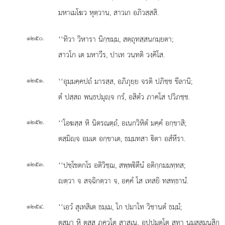
มหาเมโฆว หุตฺวาน, สาวเก อภิวสฺสสิ.
.
‘‘ทิวา วิหารา นิกฺขมฺม, สตฺถุทสฺสนกมฺยตา;
๑๒๕๐
สาวโก เต มหาวีร, ปาเท วนฺทติ วงฺคิโส.
.
‘‘อุมฺมคฺคปถํ มารสฺส, อภิภุยฺย จรติ ปภิชฺช ขีลานิ;
๑๒๕๑
ตํ ปสฺสถ พนฺธปมุฺจ กรํ, อสิตํว ภาคโส ปวิภชฺช.
.
‘‘โอฆสฺส หิ นิตรณตฺถํ, อเนกวิหิตํ มคฺคํ อกฺขาสิ;
๑๒๕๒
ตสฺมิฺจ อมเต อกฺขาเต, ธมฺมทสา ิตา อสํหีรา.
.
‘‘ปชฺโชตกโร อติวิชฺฌ, สพฺพิตีนํ อติกฺกมมทฺทส;
๑๒๕๓
ตฺวา จ สจฺฉิกตฺวา จ, อคฺคํ โส เทสยิ ทสทฺธานํ.
.
‘‘เอวํ สุเทสิเต ธมฺเม, โก ปมาโท วิชานตํ ธมฺมํ;
๑๒๕๔
ตสฺมา หิ ตสฺส ภควโต สาสเน, อปฺปมตฺโต สทา นมสฺสมนุสิกฺ