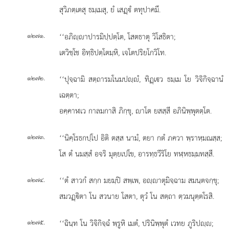
สุวิภตฺเตสุ ธมฺเมสุ, ยํ เสฏฺํ ตทุปาคมึ.
.
‘‘อภิฺาปารมิปฺปตฺโต, โสตธาตุ วิโสธิตา;
๑๒๗๑
เตวิชฺโช อิทฺธิปตฺโตมฺหิ, เจโตปริยโกวิโท.
.
‘‘ปุจฺฉามิ
สตฺถารมโนมปฺํ, ทิฏฺเว ธมฺเม โย วิจิกิจฺฉานํ
๑๒๗๒
เฉตฺตา;
อคฺคาฬเว กาลมกาสิ ภิกฺขุ, าโต ยสสฺสี อภินิพฺพุตตฺโต.
.
‘‘นิคฺโรธกปฺโป อิติ ตสฺส นามํ, ตยา กตํ ภควา พฺราหฺมณสฺส;
๑๒๗๓
โส ตํ นมสฺสํ อจริ มุตฺยเปโข, อารทฺธวีริโย ทฬฺหธมฺมทสฺสี.
.
‘‘ตํ
สาวกํ สกฺก มยมฺปิ สพฺเพ, อฺาตุมิจฺฉาม สมนฺตจกฺขุ;
๑๒๗๔
สมวฏฺิตา โน สวนาย โสตา, ตุวํ โน สตฺถา ตฺวมนุตฺตโรสิ.
.
‘‘ฉินฺท โน วิจิกิจฺฉํ พฺรูหิ เมตํ, ปรินิพฺพุตํ เวทย ภูริปฺ;
๑๒๗๕