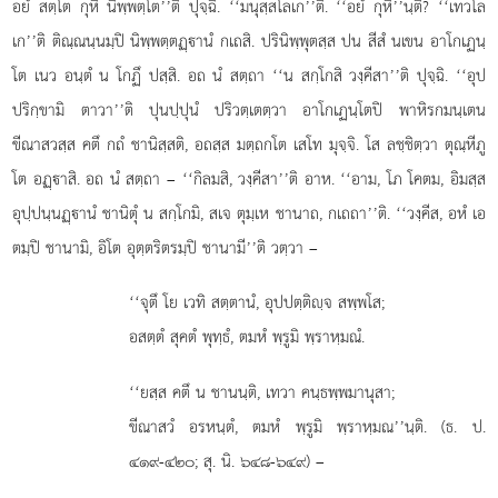
อยํ สตฺโต กุหึ นิพฺพตฺโต’’ติ ปุจฺฉิ. ‘‘มนุสฺสโลเก’’ติ. ‘‘อยํ กุหิ’’นฺติ? ‘‘เทวโล
เก’’ติ ติณฺณนฺนมฺปิ นิพฺพตฺตฏฺานํ กเถสิ. ปรินิพฺพุตสฺส ปน สีสํ นเขน อาโกเฏนฺ
โต เนว อนฺตํ น โกฏึ ปสฺสิ. อถ นํ สตฺถา ‘‘น สกฺโกสิ วงฺคีสา’’ติ ปุจฺฉิ. ‘‘อุป
ปริกฺขามิ ตาวา’’ติ ปุนปฺปุนํ ปริวตฺเตตฺวา อาโกเฏนฺโตปิ พาหิรกมนฺเตน
ขีณาสวสฺส คตึ กถํ ชานิสฺสติ, อถสฺส มตฺถกโต เสโท มุจฺจิ. โส ลชฺชิตฺวา ตุณฺหีภู
โต อฏฺาสิ. อถ นํ สตฺถา – ‘‘กิลมสิ, วงฺคีสา’’ติ อาห. ‘‘อาม, โภ โคตม, อิมสฺส
อุปฺปนฺนฏฺานํ ชานิตุํ น สกฺโกมิ, สเจ ตุมฺเห ชานาถ, กเถถา’’ติ. ‘‘วงฺคีส, อหํ เอ
ตมฺปิ ชานามิ, อิโต อุตฺตริตรมฺปิ ชานามี’’ติ วตฺวา –
‘‘จุตึ โย เวทิ สตฺตานํ, อุปปตฺติฺจ สพฺพโส;
อสตฺตํ สุคตํ พุทฺธํ, ตมหํ พฺรูมิ พฺราหฺมณํ.
‘‘ยสฺส คตึ น ชานนฺติ, เทวา คนฺธพฺพมานุสา;
ขีณาสวํ อรหนฺตํ, ตมหํ พฺรูมิ พฺราหฺมณ’’นฺติ. (ธ. ป.
๔๑๙-๔๒๐; สุ. นิ. ๖๔๘-๖๔๙) –