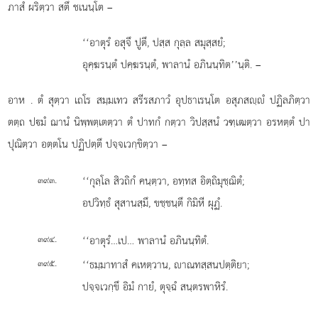
ภาสํ ผริตฺวา สตึ ชเนนฺโต –
‘‘อาตุรํ อสุจึ ปูตึ, ปสฺส กุลฺล สมุสฺสยํ;
อุคฺฆรนฺตํ ปคฺฆรนฺตํ, พาลานํ อภินนฺทิต’’นฺติ. –
อาห
. ตํ สุตฺวา เถโร สมฺมเทว สรีรสภาวํ อุปธาเรนฺโต อสุภสฺํ ปฏิลภิตฺวา
ตตฺถ ปมํ ฌานํ นิพฺพตฺเตตฺวา ตํ ปาทกํ กตฺวา วิปสฺสนํ วฑฺเฒตฺวา อรหตฺตํ ปา
ปุณิตฺวา อตฺตโน ปฏิปตฺตึ ปจฺจเวกฺขิตฺวา –
.
‘‘กุลฺโล
สิวถิกํ คนฺตฺวา, อทฺทส อิตฺถิมุชฺฌิตํ;
๓๙๓
อปวิทฺธํ สุสานสฺมึ, ขชฺชนฺตึ กิมิหี ผุฏํ.
.
‘‘อาตุรํ…เป… พาลานํ อภินนฺทิตํ.
๓๙๔
.
‘‘ธมฺมาทาสํ คเหตฺวาน, าณทสฺสนปตฺติยา;
๓๙๕
ปจฺจเวกฺขึ อิมํ กายํ, ตุจฺฉํ สนฺตรพาหิรํ.