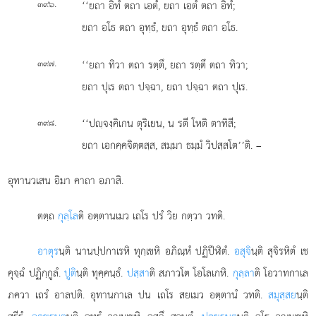
.
‘‘ยถา อิทํ ตถา เอตํ, ยถา เอตํ ตถา อิทํ;
๓๙๖
ยถา อโธ ตถา อุทฺธํ, ยถา อุทฺธํ ตถา อโธ.
.
‘‘ยถา ทิวา ตถา รตฺตึ, ยถา รตฺตึ ตถา ทิวา;
๓๙๗
ยถา ปุเร ตถา ปจฺฉา, ยถา ปจฺฉา ตถา ปุเร.
.
‘‘ปฺจงฺคิเกน ตุริเยน, น รตี โหติ ตาทิสี;
๓๙๘
ยถา เอกคฺคจิตฺตสฺส, สมฺมา ธมฺมํ วิปสฺสโต’’ติ. –
อุทานวเสน อิมา คาถา อภาสิ.
ตตฺถ
กุลฺโล
ติ อตฺตานเมว เถโร ปรํ วิย กตฺวา วทติ.
อาตุร
นฺติ นานปฺปกาเรหิ ทุกฺเขหิ อภิณฺหํ ปฏิปีฬิตํ.
อสุจิ
นฺติ สุจิรหิตํ เช
คุจฺฉํ ปฏิกฺกูลํ.
ปูติ
นฺติ ทุคฺคนฺธํ.
ปสฺสา
ติ สภาวโต โอโลเกหิ.
กุลฺลา
ติ โอวาทกาเล
ภควา เถรํ อาลปติ. อุทานกาเล ปน เถโร สยเมว อตฺตานํ วทติ.
สมุสฺสย
นฺติ