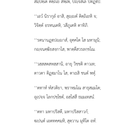
สมฺปตฺเต ติตฺถิเย สพฺเพ, ปฺจสีเล ปติฏฺปิ.
‘‘เอวํ นิรากุลํ อาสิ, สุฺตํ ติตฺถิเยหิ จ;
วิจิตฺตํ อรหนฺเตหิ, วสีภูเตหิ ตาทิภิ.
‘‘รตนานฏฺปฺาสํ, อุคฺคโต โส มหามุนิ;
กฺจนคฺฆิยสงฺกาโส, พาตฺตึสวรลกฺขโณ.
‘‘วสฺสสตสหสฺสานิ, อายุ วิชฺชติ ตาวเท;
ตาวตา ติฏฺมาโน โส, ตาเรสิ ชนตํ พหุํ.
‘‘ตทาหํ หํสวติยา, พฺราหฺมโณ สาธุสมฺมโต;
อุเปจฺจ โลกปชฺโชตํ, อสฺโสสึ ธมฺมเทสนํ.
‘‘ตทา มหาปริสตึ, มหาปริสสาวกํ;
เปนฺตํ เอตทคฺคมฺหิ, สุตฺวาน มุทิโต อหํ.