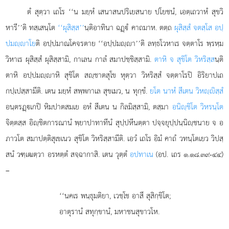
ตํ สุตฺวา เถโร ‘‘น มยฺหํ เสนาสนปริเยสนาย ปโยชนํ, เอตฺเถวาหํ สุขวิ
หารี’’ติ ทสฺเสนฺโต
‘‘ผุสิสฺส’’
นฺติอาทินา ฉฏฺํ คาถมาห. ตตฺถ
ผุสิสฺสํ จตสฺโส อปฺ
ปมฺาโย
ติ อปฺปมาณโคจรตาย ‘‘อปฺปมฺา’’ติ ลทฺธโวหาเร จตฺตาโร พฺรหฺม
วิหาเร ผุสิสฺสํ ผุสิสฺสามิ, กาเลน กาลํ สมาปชฺชิสฺสามิ.
ตาหิ จ สุขิโต วิหริสฺส
นฺติ
ตาหิ อปฺปมฺาหิ สุขิโต สฺชาตสุโข หุตฺวา วิหริสฺสํ จตฺตาโรปิ อิริยาปเถ
กปฺเปสฺสามีติ. เตน มยฺหํ สพฺพกาเล สุขเมว, น ทุกฺขํ.
ยโต นาหํ สีเตน วิหฺิสฺสํ
อนฺตรฏฺเกปิ หิมปาตสมเย อหํ สีเตน น กิลมิสฺสามิ, ตสฺมา
อนิฺชิโต วิหรนฺโต
จิตฺตสฺส อิฺชิตการณานํ พฺยาปาทาทีนํ สุปฺปหีนตฺตา ปจฺจยุปฺปนฺนิฺชนาย จ อ
ภาวโต สมาปตฺติสุเขเนว สุขิโต วิหริสฺสามีติ. เอวํ เถโร อิมํ คาถํ วทนฺโตเยว วิปสฺ
สนํ วฑฺเฒตฺวา อรหตฺตํ สจฺฉากาสิ. เตน วุตฺตํ
อปทาเน
(อป. เถร ๑.๑๘.๓๙-๔๔)
–
‘‘นคเร พนฺธุมติยา, เวชฺโช อาสึ สุสิกฺขิโต;
อาตุรานํ สทุกฺขานํ, มหาชนสุขาวโห.