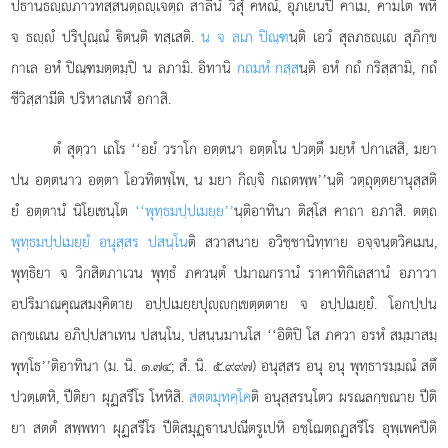
ปธานธฺภาวทสฺสนตฺถฺเจตฺถ สาลีนํ วิสุํ คหณํ, อุภเยนปิ คาเม, คามโต พหิ
จ ธฺํ ปริปุณฺณํ ิตนฺติ ทสฺเสติ.
น จ ลเภ ปิณฺฑ
นฺติ เอวํ สุลภธฺเ สุภิกฺข
กาเล อหํ ปิณฺฑมตฺตมฺปิ น ลภามิ. อิทานิ
กถมหํ กสฺส
นฺติ อหํ กถํ กริสฺสามิ, กถํ
ชีวิสฺสามีติ ปริหาสเกฬึ อกาสิ.
ตํ สุตฺวา เถโร ‘‘อยํ วราโก อตฺตนา อตฺตโน ปวตฺตึ มยฺหํ ปกาเสสิ, มยา
ปน อตฺตนาว อตฺตา โอวทิตพฺโพ, น มยา กิฺจิ กเถตพฺพ’’นฺติ วตฺถุตฺตยานุสฺสติ
ยํ อตฺตานํ นิโยเชนฺโต
‘‘พุทฺธมปฺปเมยฺย’’
นฺติอาทินา ติสฺโส คาถา อภาสิ. ตตฺถ
พุทฺธมปฺปเมยฺยํ อนุสฺสร ปสนฺโน
ติ สวาสนาย อวิชฺชานิทฺทาย อจฺจนฺตวิคเมน,
พุทฺธิยา จ วิกสิตภาเวน พุทฺธํ ภควนฺตํ ปมาณกรานํ ราคาทิกิเลสานํ อภาวา
อปริมาณคุณสมงฺคิตาย อปฺปเมยฺยปุฺกฺเขตฺตตาย จ อปฺปเมยฺยํ. โอกปฺปน
ลกฺขเณน อภิปฺปสาเทน ปสนฺโน, ปสนฺนมานโส ‘‘อิติปิ โส ภควา อรหํ สมฺมาสมฺ
พุทฺโธ’’ติอาทินา (ม. นิ. ๑.๗๔; สํ. นิ. ๕.๙๙๗) อนุสฺสร อนุ อนุ พุทฺธารมฺมณํ สตึ
ปวตฺเตหิ, ปีติยา ผุฏสรีโร โหหิสิ.
สตตมุทคฺโค
ติ อนุสฺสรนฺโตว ผรณลกฺขณาย ปีติ
ยา สตตํ สพฺพทา ผุฏสรีโร ปีติสมุฏฺานปณีตรูเปหิ อชฺโฌตฺถฏสรีโร อุพฺเพคปีติ