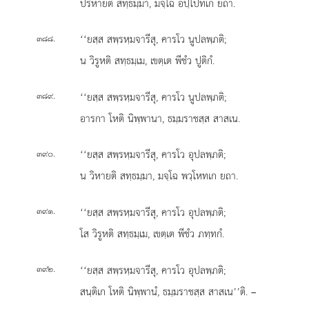
ปริหายติ สทฺธมฺมา, มจฺโฉ อปฺโปทเก ยถา.
.
‘‘ยสฺส สพฺรหฺมจารีสุ, คารโว นูปลพฺภติ;
๓๘๘
น วิรูหติ สทฺธมฺเม, เขตฺเต พีชํว ปูติกํ.
.
‘‘ยสฺส สพฺรหฺมจารีสุ, คารโว นูปลพฺภติ;
๓๘๙
อารกา โหติ นิพฺพานา, ธมฺมราชสฺส สาสเน.
.
‘‘ยสฺส สพฺรหฺมจารีสุ, คารโว อุปลพฺภติ;
๓๙๐
น วิหายติ สทฺธมฺมา, มจฺโฉ พวฺโหทเก ยถา.
.
‘‘ยสฺส สพฺรหฺมจารีสุ, คารโว อุปลพฺภติ;
๓๙๑
โส วิรูหติ สทฺธมฺเม, เขตฺเต พีชํว ภทฺทกํ.
.
‘‘ยสฺส สพฺรหฺมจารีสุ, คารโว อุปลพฺภติ;
๓๙๒
สนฺติเก โหติ นิพฺพานํ, ธมฺมราชสฺส สาสเน’’ติ. –