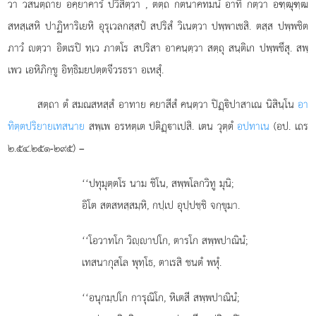
วา วสนตฺถาย อคฺยาคารํ ปวิสิตฺวา
, ตตฺถ กตนาคทมนํ อาทึ กตฺวา อฑฺฒุฑฺฒ
สหสฺเสหิ ปาฏิหาริเยหิ อุรุเวลกสฺสปํ สปริสํ วิเนตฺวา ปพฺพาเชสิ. ตสฺส ปพฺพชิต
ภาวํ ตฺวา อิตเรปิ ทฺเว ภาตโร สปริสา อาคนฺตฺวา สตฺถุ สนฺติเก ปพฺพชึสุ. สพฺ
เพว เอหิภิกฺขู อิทฺธิมยปตฺตจีวรธรา อเหสุํ.
สตฺถา ตํ สมณสหสฺสํ อาทาย คยาสีสํ คนฺตฺวา ปิฏฺิปาสาเณ นิสินฺโน
อา
ทิตฺตปริยายเทสนาย
สพฺเพ อรหตฺเต ปติฏฺาเปสิ. เตน วุตฺตํ
อปทาเน
(อป. เถร
๒.๕๔.๒๕๑-๒๙๕) –
‘‘ปทุมุตฺตโร นาม ชิโน, สพฺพโลกวิทู มุนิ;
อิโต สตสหสฺสมฺหิ, กปฺเป อุปฺปชฺชิ จกฺขุมา.
‘‘โอวาทโก วิฺาปโก, ตารโก สพฺพปาณินํ;
เทสนากุสโล พุทฺโธ, ตาเรสิ ชนตํ พหุํ.
‘‘อนุกมฺปโก การุณิโก, หิเตสี สพฺพปาณินํ;