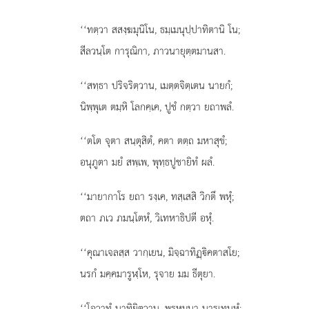
‘‘ทตฺวา สสงฺฆมุนิโน, ธมฺเมนุปฺปาทิตานิ โน;
สีลวนฺโต การุณิกา, ภาวนายุตฺตมานสา.
‘‘สทฺธา ปริจริตฺวาน, เมตฺตจิตฺเตน นายกํ;
นิพฺพุเต ตมฺหิ โลกคฺเค, ปูชํ กตฺวา ยถาพลํ.
‘‘ตโต จุตา สนฺตุสิตํ, คตา ตตฺถ มหาสุขํ;
อนุภูตา มยํ สพฺเพ, พุทฺธปูชายิทํ ผลํ.
‘‘มายากาโร ยถา รงฺเค, ทสฺเสสิ วิกตึ พหุํ;
ตถา ภเว ภมนฺโตหํ, วิเทหาธิปตี อหุํ.
‘‘คุณาเจลสฺส วากฺเยน, มิจฺฉาทิฏฺิคตาสโย;
นรกํ มคฺคมารูฬฺโห, รุจาย มม ธีตุยา.
‘‘โอวาทํ นาทิยิตฺวาน, พฺรหฺมุนา นารเทนหํ;