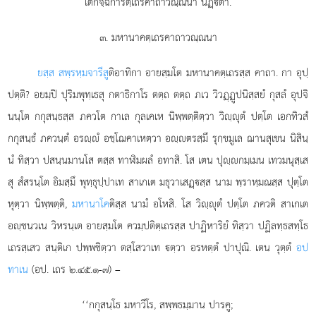
เตกิจฺฉการิตฺเถรคาถาวณฺณนา นิฏฺิตา.
๓. มหานาคตฺเถรคาถาวณฺณนา
ยสฺส สพฺรหฺมจารีสู
ติอาทิกา อายสฺมโต มหานาคตฺเถรสฺส คาถา. กา อุปฺ
ปตฺติ? อยมฺปิ ปุริมพุทฺเธสุ กตาธิกาโร ตตฺถ ตตฺถ ภเว วิวฏฺฏูปนิสฺสยํ กุสลํ อุปจิ
นนฺโต กกุสนฺธสฺส ภควโต กาเล
กุลเคเห นิพฺพตฺติตฺวา วิฺุตํ ปตฺโต เอกทิวสํ
กกุสนฺธํ ภควนฺตํ อรฺํ อชฺโฌคาเหตฺวา อฺตรสฺมึ รุกฺขมูเล ฌานสุเขน นิสินฺ
นํ ทิสฺวา ปสนฺนมานโส ตสฺส ทาฬิมผลํ อทาสิ. โส เตน ปุฺกมฺเมน เทวมนุสฺเส
สุ สํสรนฺโต อิมสฺมึ พุทฺธุปฺปาเท สาเกเต มธุวาเสฏฺสฺส นาม พฺราหฺมณสฺส ปุตฺโต
หุตฺวา นิพฺพตฺติ,
มหานาโค
ติสฺส นามํ อโหสิ. โส วิฺุตํ ปตฺโต ภควติ สาเกเต
อฺชนวเน วิหรนฺเต อายสฺมโต ควมฺปติตฺเถรสฺส ปาฏิหาริยํ ทิสฺวา ปฏิลทฺธสทฺโธ
เถรสฺเสว สนฺติเก ปพฺพชิตฺวา ตสฺโสวาเท ตฺวา อรหตฺตํ ปาปุณิ. เตน วุตฺตํ
อป
ทาเน
(อป. เถร ๒.๔๕.๑-๗) –
‘‘กกุสนฺโธ มหาวีโร, สพฺพธมฺมาน ปารคู;