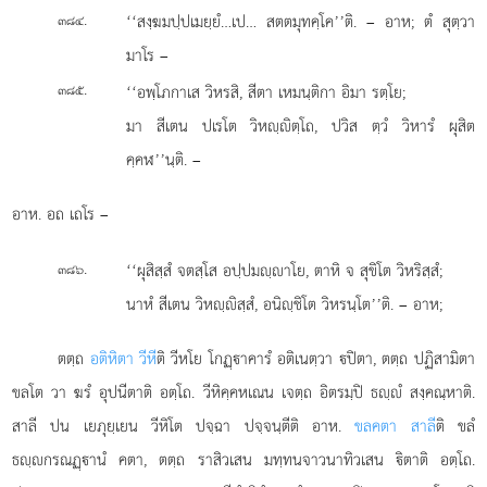
.
‘‘สงฺฆมปฺปเมยฺยํ…เป… สตตมุทคฺโค’’ติ. – อาห; ตํ สุตฺวา
๓๘๔
มาโร –
.
‘‘อพฺโภกาเส วิหรสิ, สีตา เหมนฺติกา อิมา รตฺโย;
๓๘๕
มา สีเตน ปเรโต วิหฺิตฺโถ, ปวิส ตฺวํ วิหารํ ผุสิต
คฺคฬ’’นฺติ. –
อาห. อถ เถโร –
.
‘‘ผุสิสฺสํ จตสฺโส อปฺปมฺาโย, ตาหิ จ สุขิโต วิหริสฺสํ;
๓๘๖
นาหํ สีเตน วิหฺิสฺสํ, อนิฺชิโต วิหรนฺโต’’ติ. – อาห;
ตตฺถ
อติหิตา วีหี
ติ วีหโย โกฏฺาคารํ อติเนตฺวา ปิตา, ตตฺถ ปฏิสามิตา
ขลโต วา ฆรํ อุปนีตาติ อตฺโถ. วีหิคฺคหเณน เจตฺถ อิตรมฺปิ ธฺํ สงฺคณฺหาติ.
สาลี ปน เยภุยฺเยน วีหิโต
ปจฺฉา ปจฺจนฺตีติ อาห.
ขลคตา สาลี
ติ ขลํ
ธฺกรณฏฺานํ คตา, ตตฺถ ราสิวเสน มทฺทนจาวนาทิวเสน ิตาติ อตฺโถ.