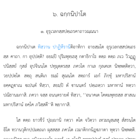
๖. ฉกฺกนิปาโต
๑. อุรุเวลกสฺสปตฺเถรคาถาวณฺณนา
ฉกฺกนิปาเต
ทิสฺวาน ปาฏิหีรานี
ติอาทิกา อายสฺมโต อุรุเวลกสฺสปตฺเถร
สฺส คาถา. กา อุปฺปตฺติ? อยมฺปิ ปุริมพุทฺเธสุ กตาธิกาโร ตตฺถ ตตฺถ ภเว วิวฏฺฏู
ปนิสฺสยํ กุสลํ อุปจินนฺโต ปทุมุตฺตรสฺส ภควโต กาเล กุลเคเห นิพฺพตฺติตฺวา,
วยปฺปตฺโต สตฺถุ สนฺติเก ธมฺมํ สุณนฺโต สตฺถารํ เอกํ ภิกฺขุํ มหาปริสานํ
อคฺคฏฺาเน เปนฺตํ ทิสฺวา, สยมฺปิ ตํ านนฺตรํ ปตฺเถตฺวา มหาทานํ ทตฺวา
ปณิธานมกาสิ. ภควา จสฺส อนนฺตรายตํ ทิสฺวา, ‘‘อนาคเต โคตมพุทฺธสฺส สาสเน
มหาปริสานํ อคฺโค ภวิสฺสตี’’ติ พฺยากาสิ.
โส
ตตฺถ ยาวชีวํ ปุฺานิ กตฺวา ตโต จวิตฺวา เทวมนุสฺเสสุ สํสรนฺโต
อิโต ทฺวานวุติกปฺปมตฺถเก ผุสฺสสฺส ภควโต เวมาติกกนิฏฺภาตา หุตฺวา นิพฺพตฺติ.