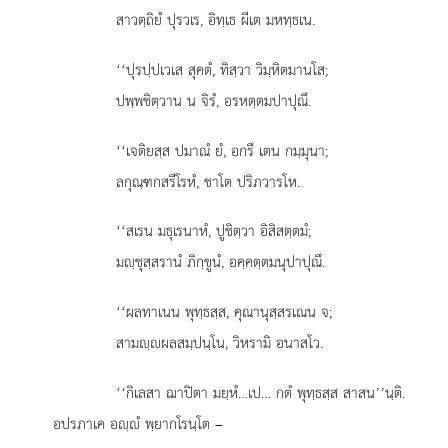
สาวตฺถิยํ ปุรวเร, อิทฺเธ ผีเต มหทฺธเน.
‘‘ปุรปฺปเวเส
สุคตํ, ทิสฺวา วิมฺหิตมานโส;
ปพฺพชิตฺวาน น จิรํ, อรหตฺตมปาปุณึ.
‘‘เจติยสฺส ปมาณํ ยํ, อกรึ เตน กมฺมุนา;
ลกุณฺฑกสรีโรหํ, ชาโต ปริภวารโห.
‘‘สเรน มธุเรนาหํ, ปูชิตฺวา อิสิสตฺตมํ;
มฺชุสฺสรานํ ภิกฺขูนํ, อคฺคตฺตมนุปาปุณึ.
‘‘ผลทาเนน พุทฺธสฺส, คุณานุสฺสรเณน จ;
สามฺผลสมฺปนฺโน, วิหรามิ อนาสโว.
‘‘กิเลสา ฌาปิตา มยฺหํ…เป… กตํ พุทฺธสฺส สาสน’’นฺติ.
อปรภาเค อฺํ พฺยากโรนฺโต –