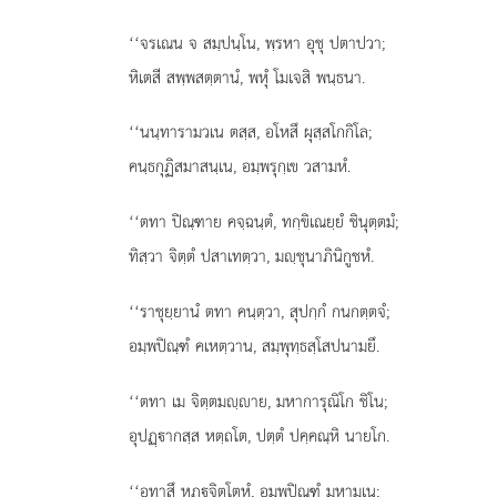
‘‘จรเณน จ สมฺปนฺโน, พฺรหา อุชุ ปตาปวา;
หิเตสี สพฺพสตฺตานํ, พหุํ โมเจสิ พนฺธนา.
‘‘นนฺทารามวเน ตสฺส, อโหสึ ผุสฺสโกกิโล;
คนฺธกุฏิสมาสนฺเน, อมฺพรุกฺเข วสามหํ.
‘‘ตทา ปิณฺฑาย คจฺฉนฺตํ, ทกฺขิเณยฺยํ ชินุตฺตมํ;
ทิสฺวา จิตฺตํ ปสาเทตฺวา, มฺชุนาภินิกูชหํ.
‘‘ราชุยฺยานํ ตทา คนฺตฺวา, สุปกฺกํ กนกตฺตจํ;
อมฺพปิณฺฑํ คเหตฺวาน, สมฺพุทฺธสฺโสปนามยึ.
‘‘ตทา
เม จิตฺตมฺาย, มหาการุณิโก ชิโน;
อุปฏฺากสฺส หตฺถโต, ปตฺตํ ปคฺคณฺหิ นายโก.
‘‘อทาสึ หฏฺจิตฺโตหํ, อมฺพปิณฺฑํ มหามุเน;