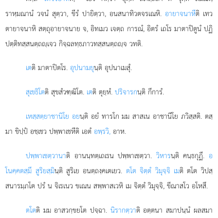
ราหฺมณานํ วจนํ สุตฺวา, ขีรํ ปายิตฺวา, อนสนาทิวตจรเณหิ.
อายาจนาหี
ติ เทว
ตายาจนาหิ สตฺถุอายาจนาย จ, อิทเมว เจตฺถ การณํ, อิตรํ เถโร มาตาปิตูนํ ปฏิ
ปตฺติทสฺสนตฺถฺเจว กิจฺฉลทฺธภาวทสฺสนตฺถฺจ วทติ.
เต
ติ
มาตาปิตโร.
อุปนามยุ
นฺติ อุปนาเมสุํ.
สุเขธิโต
ติ สุขสํวฑฺฒิโต.
เต
ติ ตุยฺหํ.
ปริจารก
นฺติ กึการํ.
เหสฺสตฺยาชานิโย อย
นฺติ อยํ ทารโก มม สาสเน อาชานีโย ภวิสฺสติ. ตสฺ
มา ขิปฺปํ อชฺเชว ปพฺพาเชหีติ เอตํ
อพฺรวิ,
อาห.
ปพฺพาเชตฺวานา
ติ อานนฺทตฺเถเรน ปพฺพาเชตฺวา.
วิหาร
นฺติ คนฺธกุฏึ.
อ
โนคฺคตสฺมึ สูริยสฺมิ
นฺติ สูริเย อนตฺถงฺคเตเยว.
ตโต จิตฺตํ วิมุจฺจิ เม
ติ ตโต วิปสฺ
สนารมฺภโต ปรํ น จิเรเนว ขเณน สพฺพาสเวหิ เม จิตฺตํ วิมุจฺจิ, ขีณาสโว อโหสึ.
ตโต
ติ มม อาสวกฺขยโต ปจฺฉา.
นิรากตฺวา
ติ อตฺตนา สมาปนฺนํ ผลสมา