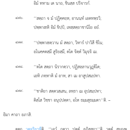
อิมํ ททาม เต นาถ, ชินสฺส ปริจารกํ.
.
‘‘สตฺถา จ มํ ปฏิคฺคยฺห, อานนฺทํ เอตทพฺรวิ;
๔๗๖
ปพฺพาเชหิ อิมํ ขิปฺปํ, เหสฺสตฺยาชานิโย อยํ.
.
‘‘ปพฺพาเชตฺวาน
มํ สตฺถา, วิหารํ ปาวิสี ชิโน;
๔๗๗
อโนคฺคตสฺมึ สูริยสฺมึ, ตโต จิตฺตํ วิมุจฺจิ เม.
.
‘‘ตโต
สตฺถา นิรากตฺวา, ปฏิสลฺลานวุฏฺิโต;
๔๗๘
เอหิ ภทฺทาติ มํ อาห, สา เม อาสูปสมฺปทา.
.
‘‘ชาติยา สตฺตวสฺเสน, ลทฺธา เม อุปสมฺปทา;
๔๗๙
ติสฺโส วิชฺชา อนุปฺปตฺตา, อโห ธมฺมสุธมฺมตา’’ติ. –
อิมา คาถา อภาสิ.
ตตฺถ
วตจริยาหี
ติ, ‘‘เอวํ กตฺวา ปุตฺตํ ลภิสฺสถา’’ติ วุตฺตํ สมณพฺ