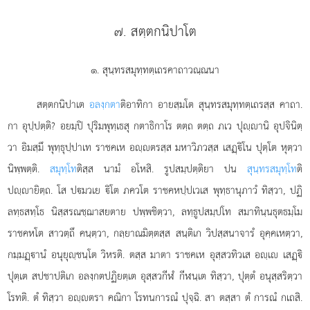
๗. สตฺตกนิปาโต
๑. สุนฺทรสมุทฺทตฺเถรคาถาวณฺณนา
สตฺตกนิปาเต
อลงฺกตา
ติอาทิกา อายสฺมโต สุนฺทรสมุทฺทตฺเถรสฺส คาถา.
กา อุปฺปตฺติ? อยมฺปิ ปุริมพุทฺเธสุ กตาธิกาโร ตตฺถ ตตฺถ ภเว ปุฺานิ อุปจินิตฺ
วา อิมสฺมึ พุทฺธุปฺปาเท ราชคเห อฺตรสฺส มหาวิภวสฺส เสฏฺิโน ปุตฺโต หุตฺวา
นิพฺพตฺติ.
สมุทฺโท
ติสฺส นามํ อโหสิ. รูปสมฺปตฺติยา ปน
สุนฺทรสมุทฺโท
ติ
ปฺายิตฺถ. โส ปมวเย ิโต ภควโต ราชคหปฺปเวเส พุทฺธานุภาวํ ทิสฺวา, ปฏิ
ลทฺธสทฺโธ นิสฺสรณชฺฌาสยตาย ปพฺพชิตฺวา, ลทฺธูปสมฺปโท สมาทินฺนธุตธมฺโม
ราชคหโต สาวตฺถึ คนฺตฺวา, กลฺยาณมิตฺตสฺส สนฺติเก วิปสฺสนาจารํ อุคฺคเหตฺวา,
กมฺมฏฺานํ อนุยุฺชนฺโต วิหรติ. ตสฺส มาตา ราชคเห อุสฺสวทิวเส อฺเ เสฏฺิ
ปุตฺเต สปชาปติเก อลงฺกตปฏิยตฺเต อุสฺสวกีฬํ กีฬนฺเต ทิสฺวา, ปุตฺตํ อนุสฺสริตฺวา
โรทติ. ตํ ทิสฺวา อฺตรา คณิกา โรทนการณํ ปุจฺฉิ. สา ตสฺสา ตํ การณํ กเถสิ.