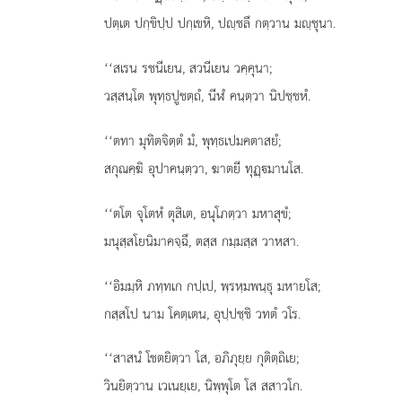
ปตฺเต ปกฺขิปฺป ปกฺเขหิ, ปฺชลึ กตฺวาน มฺชุนา.
‘‘สเรน รชนีเยน, สวนีเยน วคฺคุนา;
วสฺสนฺโต พุทฺธปูชตฺถํ, นีฬํ คนฺตฺวา นิปชฺชหํ.
‘‘ตทา มุทิตจิตฺตํ มํ, พุทฺธเปมคตาสยํ;
สกุณคฺฆิ อุปาคนฺตฺวา, ฆาตยี ทุฏฺมานโส.
‘‘ตโต จุโตหํ ตุสิเต, อนุโภตฺวา มหาสุขํ;
มนุสฺสโยนิมาคจฺฉึ, ตสฺส กมฺมสฺส วาหสา.
‘‘อิมมฺหิ ภทฺทเก กปฺเป, พฺรหฺมพนฺธุ มหายโส;
กสฺสโป นาม โคตฺเตน, อุปฺปชฺชิ วทตํ วโร.
‘‘สาสนํ โชตยิตฺวา โส, อภิภุยฺย กุติตฺถิเย;
วินยิตฺวาน เวเนยฺเย, นิพฺพุโต โส สสาวโก.