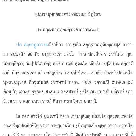
สุนฺทรสมุทฺทตฺเถรคาถาวณฺณนา นิฏฺิตา.
๒. ลกุณฺฑกภทฺทิยตฺเถรคาถาวณฺณนา
ปเร อมฺพาฏการาเม
ติอาทิกา อายสฺมโต ลกุณฺฑกภทฺทิยตฺเถรสฺส คาถา.
กา อุปฺปตฺติ? อยํ กิร ปทุมุตฺตรสฺส ภควโต กาเล หํสวตีนคเร มหาโภเค กุเล
นิพฺพตฺติตฺวา, วยปฺปตฺโต สตฺถุ สนฺติเก ธมฺมํ สุณนฺโต นิสินฺโน ตสฺมึ ขเณ สตฺถารํ
เอกํ ภิกฺขุํ มฺชุสฺสรานํ อคฺคฏฺาเน เปนฺตํ ทิสฺวา, สยมฺปิ ตํ านํ ปตฺเถนฺโต
พุทฺธปฺปมุขสฺส ภิกฺขุสงฺฆสฺส มหาทานํ ทตฺวา, ‘‘อโห วตาหมฺปิ อนาคเต อยํ
ภิกฺขุ
วิย เอกสฺส พุทฺธสฺส สาสเน มฺชุสฺสรานํ อคฺโค ภเวยฺย’’นฺติ ปณิธานํ อกา
สิ. ภควา จ ตสฺส อนนฺตรายตํ ทิสฺวา พฺยากริตฺวา ปกฺกามิ.
โส
ตตฺถ ยาวชีวํ ปุฺานิ กตฺวา เทวมนุสฺเสสุ สํสรนฺโต ผุสฺสสฺส ภควโต
กาเล จิตฺตปตฺตโกกิโล หุตฺวา ราชุยฺยานโต มธุรํ อมฺพผลํ ตุณฺเฑนาทาย คจฺฉนฺโต
สตฺถารํ ทิสฺวา ปสนฺนมานโส ‘‘ทสฺสามี’’ติ จิตฺตํ อุปฺปาเทสิ. สตฺถา ตสฺส จิตฺตํ