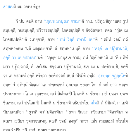
สาสเน
ติ มม วจเน ติฏฺ.
กึ
ปน ตนฺติ อาห
‘‘ภุฺช มานุสเก กาเม’’
ติ กาเม ปริภุฺชิตุกามสฺส รูป
สมฺปตฺติ, วยสมฺปตฺติ, ปริวารสมฺปตฺติ, โภคสมฺปตฺติ จ อิจฺฉิตพฺพา. ตตฺถ ‘‘กุโต เม
โภคสมฺปตฺตี’’ติ วเทยฺยาติ, อาห
‘‘อหํ วิตฺตํ ททามิ เต’’
ติ. ‘‘ตยิทํ วจนํ กถํ
สทฺทหาตพฺพ’’นฺติ มฺเยฺยาติ ตํ สทฺทหาเปนฺตี อาห
‘‘สจฺจํ เต ปฏิชานามิ,
อคฺคึ วา เต หรามห’’
นฺติ. ‘‘ภุฺช มานุสเก กาเม, อหํ วิตฺตํ ททามิ เต’’ติ ยทิทํ
มยา ปฏิฺาตํ, ตํ เอกํเสน สจฺจเมว ปฏิชานามิ, สเจ เม น ปตฺติยายสิ, อคฺคึ
วา เต หรามหํ อคฺคึ หริตฺวา อคฺคิปจฺจยํ สปถํ กโรมีติ อตฺโถ.
อุภยตฺถ กฏคฺคโห
ติ
อมฺหากํ อุภินฺนํ ชิณฺณกาเล ปพฺพชฺชนํ อุภยตฺถ ชยคฺคาโห. ยํ มยํ ยาว ทณฺฑ
ปรายนกาลา โภเค ภุฺชาม, เอวํ อิธโลเกปิ โภเคหิ น ชียาม, มยํ ปจฺฉา ปพฺพ
ชิสฺสาม, เอวํ ปรโลเกปิ โภเคหิ น ชียามาติ อธิปฺปาโย.
ตโต
ติ ตํ นิมิตฺตํ, กาเมหิ
นิมนฺเตนฺติยา ‘‘ยุวาสิ ตฺว’’นฺติอาทินา ‘‘ยทา ชิณฺณา ภวิสฺสามา’’ติอาทินา จ
ตสฺสา เวสิยา วุตฺตวจนเหตุ. ตฺหิ วจนํ องฺกุสํ กตฺวา เถโร สมณธมฺมํ กโรนฺโต
สทตฺถํ ปริปูเรสิ. เสสํ เหฏฺา วุตฺตนยเมว.