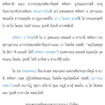
พหิทฺธาติ, มเมว อากปฺปสมฺปตฺติยาทิยุตฺตํ พหิทฺธา รูปธมฺมปฺปวตฺตึ จกฺขุ
วิฺาณาทิปฺปวตฺติฺจ.
สมนฺตาวรโณ
ติ เอวํ อชฺฌตฺตฺจ พหิทฺธา จ อชานเนน
สมนฺตโต อาวรณยุตฺโต อาวฏาณคติโก.
ส เว โฆเสน วุยฺหตี
ติ โส ปรเนยฺยพุทฺธิ
โก พาโล โฆเสน ปเรสํ วจเนน วุยฺหติ นิยฺยติ อากฑฺฒียติ.
พหิทฺธา จ วิปสฺสตี
ติ โย จ วุตฺตนเยน อชฺฌตฺตํ น ชานาติ, พหิทฺธา ปน
สุตานุสาเรน อากปฺปสมฺปตฺติอาทิอุปธารเณน วา วิเสสโต ปสฺสติ. ‘‘คุณวิเสสยุตฺ
โต สิยา’’ติ มฺติ, โสปิ
พหิทฺธา ผลทสฺสาวี
นยคฺคาเหน ผลมตฺตํ คณฺหนฺโต วุตฺ
ตนเยน โฆเสน วุยฺหติ, โสปิ มาทิเส น ชานาตีติ อตฺโถ.
โย ปน
อชฺฌตฺตฺจ
ขีณาสวสฺส อพฺภนฺตเร อเสกฺขสีลกฺขนฺธาทิคุณํ ชานา
ติ, พหิทฺธา จสฺส ปฏิปตฺติสลฺลกฺขเณน วิเสสโต คุณวิเสสโยคํ ปสฺสติ.
อนาวรณ
ทสฺสาวี
เกนจิ อนาวโฏ หุตฺวา อริยานํ คุเณ
ทฏฺุํ าตุํ สมตฺโถ, น โส โฆสมตฺ
เตน วุยฺหติ ยาถาวโต ทสฺสนโตติ.
ลกุณฺฑกภทฺทิยตฺเถรคาถาวณฺณนา นิฏฺิตา.