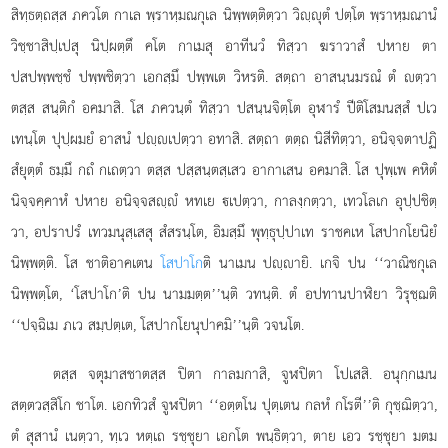
สิทฺธตฺถสฺส ภควโต กาเล พฺราหฺมณกุเล นิพฺพตฺติตฺวา วิฺุตํ ปตฺโต พฺราหฺมณานํ
วิชฺชาสิปฺเปสุ นิปฺผตฺตึ คโต กาเมสุ อาทีนวํ ทิสฺวา ฆราวาสํ ปหาย ตา
ปสปพฺพชฺชํ ปพฺพชิตฺวา เอกสฺมึ
ปพฺพเต วิหรติ. สตฺถา อาสนฺนมรณํ ตํ ตฺวา
ตสฺส สนฺติกํ อคมาสิ. โส ภควนฺตํ ทิสฺวา ปสนฺนจิตฺโต อุฬารํ ปีติโสมนสฺสํ ปเว
เทนฺโต ปุปฺผมยํ อาสนํ ปฺเปตฺวา อทาสิ. สตฺถา ตตฺถ นิสีทิตฺวา, อนิจฺจตาปฏิ
สํยุตฺตํ ธมฺมึ กถํ กเถตฺวา ตสฺส ปสฺสนฺตสฺเสว อากาเสน อคมาสิ. โส ปุพฺเพ คหิตํ
นิจฺจคฺคาหํ ปหาย อนิจฺจสฺํ หทเย เปตฺวา, กาลงฺกตฺวา, เทวโลเก อุปฺปชิตฺ
วา, อปราปรํ เทวมนุสฺเสสุ สํสรนฺโต, อิมสฺมึ พุทฺธุปฺปาเท ราชคเห โสปากโยนิยํ
นิพฺพตฺติ. โส ชาติอาคเตน
โสปาโก
ติ นาเมน ปฺายิ. เกจิ ปน ‘‘วาณิชกุเล
นิพฺพตฺโต, ‘โสปาโก’ติ ปน นามมตฺต’’นฺติ วทนฺติ. ตํ อปทานปาฬิยา วิรุชฺฌติ
‘‘ปจฺฉิเม ภเว สมฺปตฺเต, โสปากโยนุปาคมิ’’นฺติ วจนโต.
ตสฺส จตุมาสชาตสฺส ปิตา กาลมกาสิ, จูฬปิตา โปเสสิ. อนุกฺกเมน
สตฺตวสฺสิโก ชาโต. เอกทิวสํ จูฬปิตา ‘‘อตฺตโน ปุตฺเตน กลหํ กโรตี’’ติ กุชฺฌิตฺวา,
ตํ สุสานํ เนตฺวา, ทฺเว หตฺเถ รชฺชุยา เอกโต พนฺธิตฺวา, ตาย เอว รชฺชุยา มตม