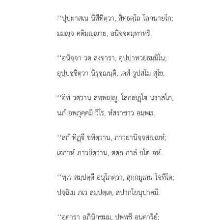
‘‘ปุปฺผาสเน นิสีทิตฺวา, สิทฺธตฺโถ โลกนายโก;
มมฺจ คติมฺาย, อนิจฺจตมุทาหริ.
‘‘อนิจฺจา วต สงฺขารา, อุปฺปาทวยธมฺมิโน;
อุปฺปชฺชิตฺวา นิรุชฺฌนฺติ, เตสํ วูปสโม สุโข.
‘‘อิทํ วตฺวาน สพฺพฺู, โลกเชฏฺโ นราสโภ;
นภํ อพฺภุคฺคมี วีโร, หํสราชาว อมฺพเร.
‘‘สกํ ทิฏฺึ ชหิตฺวาน, ภาวยานิจฺจสฺหํ;
เอกาหํ ภาวยิตฺวาน, ตตฺถ กาลํ กโต อหํ.
‘‘ทฺเว สมฺปตฺตี อนุโภตฺวา, สุกฺกมูเลน โจทิโต;
ปจฺฉิเม ภเว สมฺปตฺเต, สปากโยนุปาคมึ.
‘‘อคารา อภินิกฺขมฺม, ปพฺพชึ อนคาริยํ;