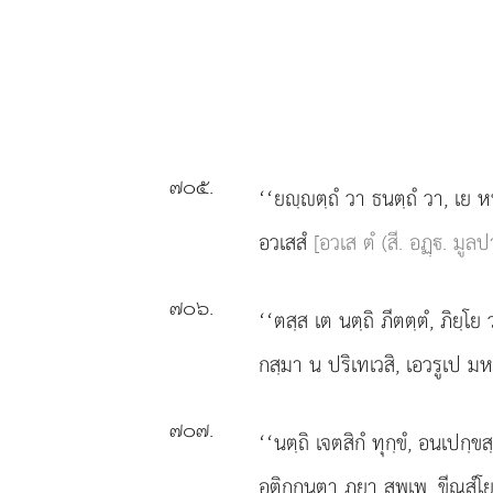
๗๐๕
.
‘‘ยฺตฺถํ
วา ธนตฺถํ วา, เย ห
อวเสสํ
[อวเส ตํ (สี. อฏฺ. มูลป
๗๐๖
.
‘‘ตสฺส เต นตฺถิ ภีตตฺตํ, ภิยฺโย
กสฺมา น ปริเทเวสิ, เอวรูเป มห
๗๐๗
.
‘‘นตฺถิ เจตสิกํ ทุกฺขํ, อนเปกฺข
อติกฺกนฺตา ภยา สพฺเพ, ขีณสํโย