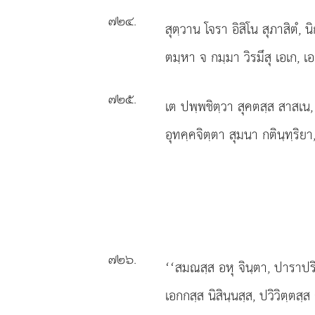
๗๒๔
.
สุตฺวาน โจรา อิสิโน สุภาสิตํ, น
ตมฺหา จ กมฺมา วิรมึสุ เอเก, เ
๗๒๕
.
เต ปพฺพชิตฺวา สุคตสฺส สาสเน,
อุทคฺคจิตฺตา สุมนา กตินฺทฺริยา,
๗๒๖
.
‘‘สมณสฺส
อหุ จินฺตา, ปาราปริ
เอกกสฺส นิสินฺนสฺส, ปวิวิตฺตสฺส