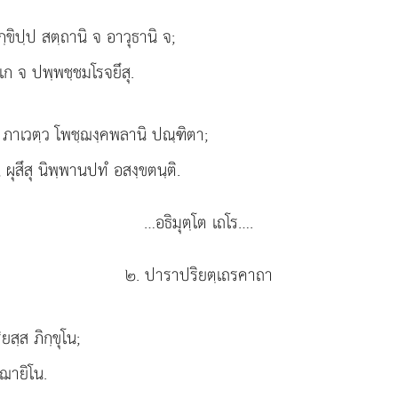
ิกฺขิปฺป สตฺถานิ จ อาวุธานิ จ;
อเก จ ปพฺพชฺชมโรจยึสุ.
 ภาเวตฺว โพชฺฌงฺคพลานิ ปณฺฑิตา;
 ผุสึสุ นิพฺพานปทํ อสงฺขตนฺติ.
…อธิมุตฺโต เถโร….
๒. ปาราปริยตฺเถรคาถา
ยสฺส ภิกฺขุโน;
 ฌายิโน.