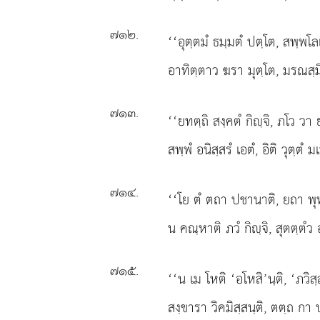
๗๑๒
.
‘‘อุตฺตมํ ธมฺมตํ ปตฺโต, สพฺพโล
อาทิตฺตาว ฆรา มุตฺโต, มรณสฺม
๗๑๓
.
‘‘ยทตฺถิ สงฺคตํ กิฺจิ, ภโว วา 
สพฺพํ อนิสฺสรํ เอตํ, อิติ วุตฺตํ 
๗๑๔
.
‘‘โย ตํ ตถา ปชานาติ, ยถา พุทฺ
น คณฺหาติ ภวํ กิฺจิ, สุตตฺตํว 
๗๑๕
.
‘‘น เม โหติ ‘อโหสิ’นฺติ, ‘ภวิสฺ
สงฺขารา วิคมิสฺสนฺติ, ตตฺถ กา