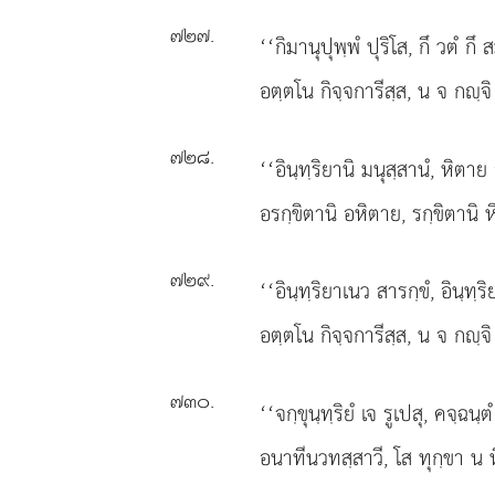
๗๒๗
.
‘‘กิมานุปุพฺพํ ปุริโส, กึ วตํ กึ 
อตฺตโน กิจฺจการีสฺส, น จ กฺจิ
๗๒๘
.
‘‘อินฺทฺริยานิ
มนุสฺสานํ, หิตาย
อรกฺขิตานิ อหิตาย, รกฺขิตานิ 
๗๒๙
.
‘‘อินฺทฺริยาเนว สารกฺขํ, อินฺทฺร
อตฺตโน กิจฺจการีสฺส, น จ กฺจิ
๗๓๐
.
‘‘จกฺขุนฺทฺริยํ
เจ รูเปสุ, คจฺฉนฺต
อนาทีนวทสฺสาวี, โส ทุกฺขา น หิ