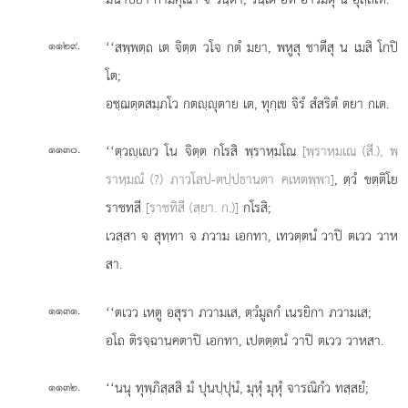
.
‘‘สพฺพตฺถ
เต จิตฺต วโจ กตํ มยา, พหูสุ ชาตีสุ น เมสิ โกปิ
๑๑๒๙
โต;
อชฺฌตฺตสมฺภโว กตฺุตาย เต, ทุกฺเข จิรํ สํสริตํ ตยา กเต.
.
‘‘ตฺวฺเว โน จิตฺต กโรสิ พฺราหฺมโณ
[พฺราหฺมเณ (สี.), พฺ
๑๑๓๐
ราหฺมณํ (?) ภาวโลป-ตปฺปธานตา คเหตพฺพา]
, ตฺวํ ขตฺติโย
ราชทสี
[ราชทิสี (สฺยา. ก.)]
กโรสิ;
เวสฺสา จ สุทฺทา จ ภวาม เอกทา, เทวตฺตนํ วาปิ ตเวว วาห
สา.
.
‘‘ตเวว เหตู อสุรา ภวามเส, ตฺวํมูลกํ เนรยิกา ภวามเส;
๑๑๓๑
อโถ ติรจฺฉานคตาปิ เอกทา, เปตตฺตนํ วาปิ ตเวว วาหสา.
.
‘‘นนุ ทุพฺภิสฺสสิ มํ ปุนปฺปุนํ, มุหุํ มุหุํ จารณิกํว ทสฺสยํ;
๑๑๓๒