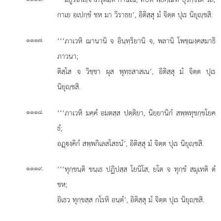
กาเย อเปกฺขํ ชห มา วิราธย’, อิติสฺสุ มํ จิตฺต ปุเร นิยุฺชสิ.
.
‘‘‘ภาเวหิ
ฌานานิ จ อินฺทฺริยานิ จ, พลานิ โพชฺฌงฺคสมาธิ
๑๑๑๗
ภาวนา;
ติสฺโส จ วิชฺชา ผุส พุทฺธสาสเน’, อิติสฺสุ มํ จิตฺต ปุเร
นิยุฺชสิ.
.
‘‘‘ภาเวหิ มคฺคํ อมตสฺส ปตฺติยา, นิยฺยานิกํ สพฺพทุขกฺขโยค
๑๑๑๘
ธํ;
อฏฺงฺคิกํ สพฺพกิเลสโสธนํ’, อิติสฺสุ มํ จิตฺต ปุเร นิยุฺชสิ.
.
‘‘‘ทุกฺขนฺติ ขนฺเธ ปฏิปสฺส โยนิโส, ยโต
จ ทุกฺขํ สมุเทติ ตํ
๑๑๑๙
ชห;
อิเธว ทุกฺขสฺส กโรหิ อนฺตํ’, อิติสฺสุ มํ จิตฺต ปุเร นิยุฺชสิ.