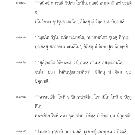
.
‘‘‘อนิจฺจํ
ทุกฺขนฺติ วิปสฺส โยนิโส, สุฺํ อนตฺตาติ อฆํ วธนฺติ
๑๑๒๐
จ;
มโนวิจาเร อุปรุนฺธ เจตโส’, อิติสฺสุ มํ จิตฺต ปุเร นิยุฺชสิ.
.
‘‘‘มุณฺโฑ วิรูโป อภิสาปมาคโต, กปาลหตฺโถว กุเลสุ ภิกฺขสุ;
๑๑๒๑
ยุฺชสฺสุ สตฺถุวจเน มเหสิโน’, อิติสฺสุ มํ จิตฺต ปุเร นิยุฺชสิ.
.
‘‘‘สุสํวุตตฺโต
วิสิขนฺตเร จรํ, กุเลสุ กาเมสุ อสงฺคมานโส;
๑๑๒๒
จนฺโท ยถา โทสินปุณฺณมาสิยา’, อิติสฺสุ มํ จิตฺต ปุเร
นิยุฺชสิ.
.
‘‘‘อารฺิโก โหหิ จ ปิณฺฑปาติโก, โสสานิโก โหหิ จ ปํสุกู
๑๑๒๓
ลิโก;
เนสชฺชิโก โหหิ สทา ธุเต รโต’, อิติสฺสุ มํ จิตฺต ปุเร นิยุฺชสิ.
.
‘‘โรเปตฺว
รุกฺขานิ ยถา ผเลสี, มูเล ตรุํ เฉตฺตุ ตเมว อิจฺฉสิ;
๑๑๒๔