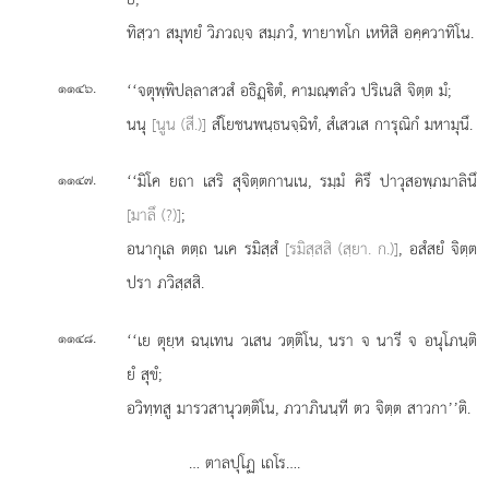
ทิสฺวา สมุทยํ วิภวฺจ สมฺภวํ, ทายาทโก เหหิสิ อคฺควาทิโน.
.
‘‘จตุพฺพิปลฺลาสวสํ อธิฏฺิตํ, คามณฺฑลํว ปริเนสิ จิตฺต มํ;
๑๑๔๖
นนุ
[นูน (สี.)]
สํโยชนพนฺธนจฺฉิทํ, สํเสวเส การุณิกํ มหามุนึ.
.
‘‘มิโค ยถา เสริ สุจิตฺตกานเน, รมฺมํ คิรึ ปาวุสอพฺภมาลินึ
๑๑๔๗
[มาลึ (?)]
;
อนากุเล ตตฺถ นเค รมิสฺสํ
[รมิสฺสสิ (สฺยา. ก.)]
, อสํสยํ จิตฺต
ปรา ภวิสฺสสิ.
.
‘‘เย
ตุยฺห ฉนฺเทน วเสน วตฺติโน, นรา จ นารี จ อนุโภนฺติ
๑๑๔๘
ยํ สุขํ;
อวิทฺทสู มารวสานุวตฺติโน, ภวาภินนฺที ตว จิตฺต สาวกา’’ติ.
… ตาลปุโฏ เถโร….