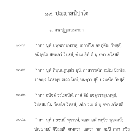
๑๙. ปฺาสนิปาโต
๑. ตาลปุฏตฺเถรคาถา
.
‘‘กทา
นุหํ ปพฺพตกนฺทราสุ, เอกากิโย อทฺทุติโย วิหสฺสํ;
๑๐๙๔
อนิจฺจโต สพฺพภวํ วิปสฺสํ, ตํ เม อิทํ ตํ นุ กทา ภวิสฺสติ.
.
‘‘กทา นุหํ ภินฺนปฏนฺธโร มุนิ, กาสาววตฺโถ
อมโม นิราโส;
๑๐๙๕
ราคฺจ โทสฺจ ตเถว โมหํ, หนฺตฺวา สุขี ปวนคโต วิหสฺสํ.
.
‘‘กทา อนิจฺจํ วธโรคนีฬํ, กายํ อิมํ มจฺจุชรายุปทฺทุตํ;
๑๐๙๖
วิปสฺสมาโน วีตภโย วิหสฺสํ, เอโก วเน ตํ นุ กทา ภวิสฺสติ.
.
‘‘กทา นุหํ ภยชนนึ ทุขาวหํ, ตณฺหาลตํ พหุวิธานุวตฺตนึ;
๑๐๙๗
ปฺามยํ ติขิณมสึ คเหตฺวา, เฉตฺวา วเส ตมฺปิ กทา ภวิสฺ