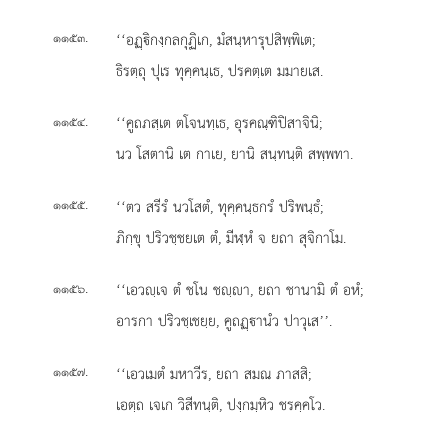
.
‘‘อฏฺิกงฺกลกุฏิเก, มํสนฺหารุปสิพฺพิเต;
๑๑๕๓
ธิรตฺถุ ปุเร ทุคฺคนฺเธ, ปรคตฺเต มมายเส.
.
‘‘คูถภสฺเต ตโจนทฺเธ, อุรคณฺฑิปิสาจินิ;
๑๑๕๔
นว โสตานิ เต กาเย, ยานิ สนฺทนฺติ สพฺพทา.
.
‘‘ตว สรีรํ นวโสตํ, ทุคฺคนฺธกรํ ปริพนฺธํ;
๑๑๕๕
ภิกฺขุ ปริวชฺชยเต ตํ, มีฬฺหํ จ ยถา สุจิกาโม.
.
‘‘เอวฺเจ ตํ ชโน ชฺา, ยถา ชานามิ ตํ อหํ;
๑๑๕๖
อารกา ปริวชฺเชยฺย, คูถฏฺานํว ปาวุเส’’.
.
‘‘เอวเมตํ มหาวีร, ยถา สมณ ภาสสิ;
๑๑๕๗
เอตฺถ เจเก วิสีทนฺติ, ปงฺกมฺหิว ชรคฺคโว.