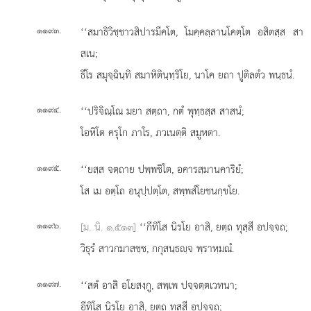
.
‘‘สมาธิวิชฺชาวสิปารมีคโต, โมคฺคลฺลานโคตฺโต อสิตสฺส สา
๑๑๙๓
สเน;
ธีโร สมุจฺฉินฺทิ สมาหิตินฺทฺริโย, นาโค
ยถา ปูติลตํว พนฺธนํ.
.
‘‘ปริจิณฺโณ มยา สตฺถา, กตํ พุทฺธสฺส สาสนํ;
๑๑๙๔
โอหิโต ครุโก ภาโร, ภวเนตฺติ สมูหตา.
.
‘‘ยสฺส จตฺถาย ปพฺพชิโต, อคารสฺมานคาริยํ;
๑๑๙๕
โส เม อตฺโถ อนุปฺปตฺโต, สพฺพสํโยชนกฺขโย.
.
[ม. นิ. ๑.๕๑๓]
‘‘กีทิโส นิรโย อาสิ, ยตฺถ ทุสฺสี อปจฺจถ;
๑๑๙๖
วิธุรํ สาวกมาสชฺช, กกุสนฺธฺจ พฺราหฺมณํ.
.
‘‘สตํ อาสิ อโยสงฺกู, สพฺเพ ปจฺจตฺตเวทนา;
๑๑๙๗
อีทิโส นิรโย อาสิ, ยตฺถ ทุสฺสี อปจฺจถ;