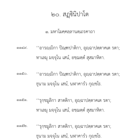
๒๐. สฏฺินิปาโต
๑. มหาโมคฺคลฺลานตฺเถรคาถา
.
‘‘อารฺิกา
ปิณฺฑปาติกา, อุฺฉาปตฺตาคเต รตา;
๑๑๔๙
ทาเลมุ มจฺจุโน เสนํ, อชฺฌตฺตํ สุสมาหิตา.
.
‘‘อารฺิกา ปิณฺฑปาติกา, อุฺฉาปตฺตาคเต รตา;
๑๑๕๐
ธุนาม
มจฺจุโน เสนํ, นฬาคารํว กุฺชโร.
.
‘‘รุกฺขมูลิกา สาตติกา, อุฺฉาปตฺตาคเต รตา;
๑๑๕๑
ทาเลมุ มจฺจุโน เสนํ, อชฺฌตฺตํ สุสมาหิตา.
.
‘‘รุกฺขมูลิกา สาตติกา, อุฺฉาปตฺตาคเต รตา;
๑๑๕๒
ธุนาม มจฺจุโน เสนํ, นฬาคารํว กุฺชโร.