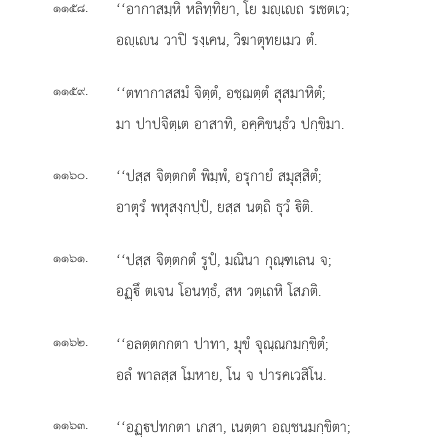
.
‘‘อากาสมฺหิ หลิทฺทิยา, โย มฺเถ รเชตเว;
๑๑๕๘
อฺเน วาปิ รงฺเคน, วิฆาตุทยเมว ตํ.
.
‘‘ตทากาสสมํ จิตฺตํ, อชฺฌตฺตํ สุสมาหิตํ;
๑๑๕๙
มา ปาปจิตฺเต อาสาทิ, อคฺคิขนฺธํว ปกฺขิมา.
.
‘‘ปสฺส จิตฺตกตํ พิมฺพํ, อรุกายํ สมุสฺสิตํ;
๑๑๖๐
อาตุรํ พหุสงฺกปฺปํ, ยสฺส นตฺถิ ธุวํ ิติ.
.
‘‘ปสฺส
จิตฺตกตํ รูปํ, มณินา กุณฺฑเลน จ;
๑๑๖๑
อฏฺึ ตเจน โอนทฺธํ, สห วตฺเถหิ โสภติ.
.
‘‘อลตฺตกกตา
ปาทา, มุขํ จุณฺณกมกฺขิตํ;
๑๑๖๒
อลํ พาลสฺส โมหาย, โน จ ปารคเวสิโน.
.
‘‘อฏฺปทกตา เกสา, เนตฺตา อฺชนมกฺขิตา;
๑๑๖๓