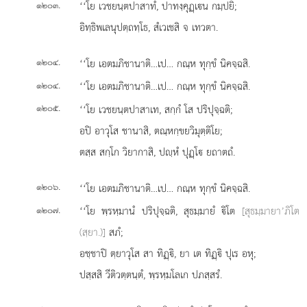
.
‘‘โย
เวชยนฺตปาสาทํ, ปาทงฺคุฏฺเน กมฺปยิ;
๑๒๐๓
อิทฺธิพเลนุปตฺถทฺโธ, สํเวเชสิ จ เทวตา.
.
‘‘โย เอตมภิชานาติ…เป… กณฺห ทุกฺขํ นิคจฺฉสิ.
๑๒๐๔
.
‘‘โย เอตมภิชานาติ…เป… กณฺห ทุกฺขํ นิคจฺฉสิ.
๑๒๐๔
.
‘‘โย เวชยนฺตปาสาเท, สกฺกํ โส ปริปุจฺฉติ;
๑๒๐๕
อปิ อาวุโส ชานาสิ, ตณฺหกฺขยวิมุตฺติโย;
ตสฺส สกฺโก วิยากาสิ, ปฺหํ ปุฏฺโ ยถาตถํ.
.
‘‘โย เอตมภิชานาติ…เป… กณฺห ทุกฺขํ นิคจฺฉสิ.
๑๒๐๖
.
‘‘โย พฺรหฺมานํ ปริปุจฺฉติ, สุธมฺมายํ ิโต
[สุธมฺมายา’ภิโต
๑๒๐๗
(สฺยา.)]
สภํ;
อชฺชาปิ ตฺยาวุโส สา ทิฏฺิ, ยา เต ทิฏฺิ ปุเร อหุ;
ปสฺสสิ วีติวตฺตนฺตํ, พฺรหฺมโลเก ปภสฺสรํ.