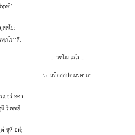
ชฺชติ’.
มุสฺสโย;
พฺภโว’’ติ.
… วฑฺโฒ เถโร….
๖. นทีกสฺสปตฺเถรคาถา
รฺชรํ อคา;
ึ วิวชฺชยึ.
ตํ ชุหึ อหํ;