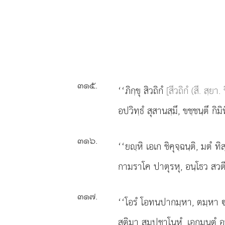
๓๑๕
.
‘‘ภิกฺขุ
สิวถิกํ
[สีวถิกํ (สี. สฺยา. 
อปวิทฺธํ สุสานสฺมึ, ขชฺชนฺตึ กิมิห
๓๑๖
.
‘‘ยฺหิ เอเก ชิคุจฺฉนฺติ, มตํ ท
กามราโค ปาตุรหุ, อนฺโธว สวต
๓๑๗
.
‘‘โอรํ โอทนปากมฺหา, ตมฺหา 
สติมา สมฺปชาโนหํ, เอกมนฺตํ อุป