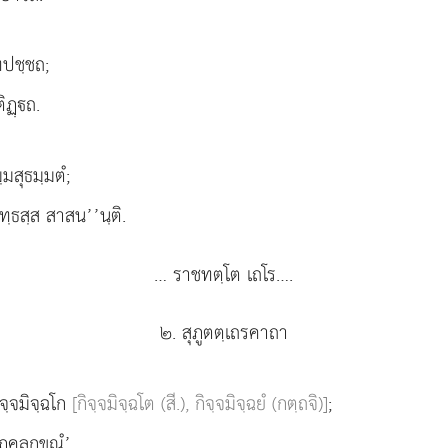
ทปชฺชถ;
ิฏฺถ.
ฺมสุธมฺมตํ;
ุทฺธสฺส สาสน’’นฺติ.
… ราชทตฺโต เถโร….
๒. สุภูตตฺเถรคาถา
ิจฺจมิจฺฉโก
[กิจฺจมิจฺฉโต (สี.), กิจฺจมิจฺฉยํ (กตฺถจิ)]
;
ฺภคลกฺขณํ’.