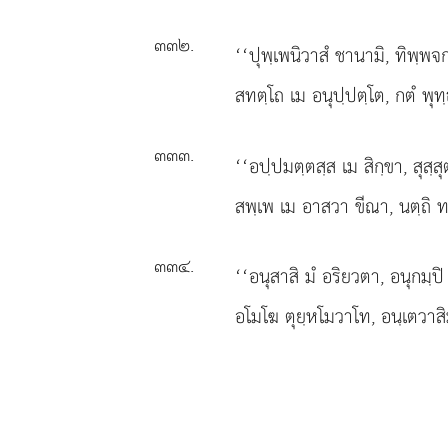
๓๓๒
.
‘‘ปุพฺเพนิวาสํ ชานามิ, ทิพฺพจกฺข
สทตฺโถ เม อนุปฺปตฺโต, กตํ พุทฺ
๓๓๓
.
‘‘อปฺปมตฺตสฺส เม สิกฺขา, สุสฺ
สพฺเพ เม อาสวา ขีณา, นตฺถิ ท
๓๓๔
.
‘‘อนุสาสิ
มํ อริยวตา, อนุกมฺปิ 
อโมโฆ ตุยฺหโมวาโท, อนฺเตวาสิมฺห