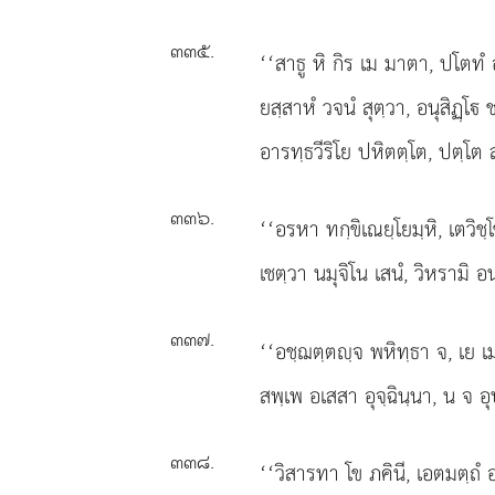
๓๓๕
.
‘‘สาธู หิ กิร เม มาตา, ปโตทํ อ
ยสฺสาหํ วจนํ สุตฺวา, อนุสิฏฺโ 
อารทฺธวีริโย ปหิตตฺโต, ปตฺโต ส
๓๓๖
.
‘‘อรหา
ทกฺขิเณยฺโยมฺหิ, เตวิช
เชตฺวา นมุจิโน เสนํ, วิหรามิ อ
๓๓๗
.
‘‘อชฺฌตฺตฺจ
พหิทฺธา จ, เย เม
สพฺเพ อเสสา อุจฺฉินฺนา, น จ อุ
๓๓๘
.
‘‘วิสารทา โข ภคินี, เอตมตฺถํ 