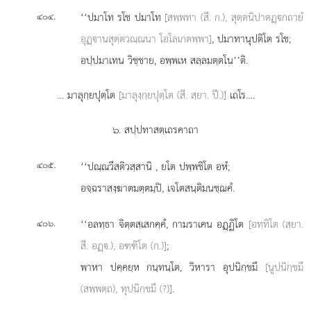
.
‘‘ปมาโท รโช ปมาโท
[สพฺพทา (สี. ก.), สุตฺตนิปาตฏฺกถายํ
๔๐๔
อุฏฺานสุตฺตวณฺณนา โอโลเกตพฺพา]
, ปมาทานุปติโต รโช;
อปฺปมาเทน วิชฺชาย, อพฺพเห สลฺลมตฺตโน’’ติ.
… มาลุกฺยปุตฺโต
[มาลุงฺกฺยปุตฺโต (สี. สฺยา. ปี.)]
เถโร….
๖. สปฺปทาสตฺเถรคาถา
.
‘‘ปณฺณวีสติวสฺสานิ
, ยโต ปพฺพชิโต อหํ;
๔๐๕
อจฺฉราสงฺฆาตมตฺตมฺปิ, เจโตสนฺติมนชฺฌคํ.
.
‘‘อลทฺธา จิตฺตสฺเสกคฺคํ, กามราเคน อฏฺฏิโต
[อทฺทิโต (สฺยา.
๔๐๖
สี. อฏฺ.), อฑฺฑิโต (ก.)]
;
พาหา ปคฺคยฺห กนฺทนฺโต, วิหารา อุปนิกฺขมึ
[นูปนิกฺขมึ
(สพฺพตฺถ), ทุปนิกฺขมึ (?)]
.