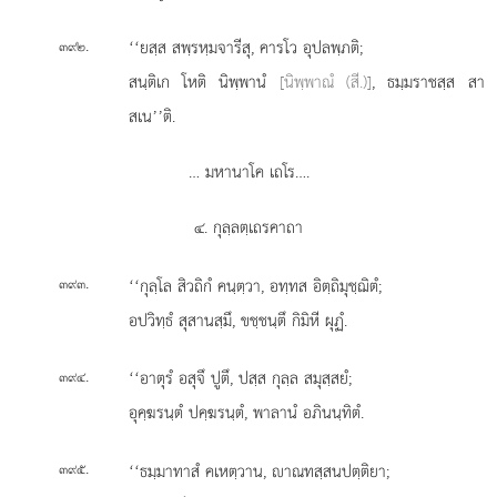
.
‘‘ยสฺส สพฺรหฺมจารีสุ, คารโว อุปลพฺภติ;
๓๙๒
สนฺติเก โหติ นิพฺพานํ
[นิพฺพาณํ (สี.)]
, ธมฺมราชสฺส สา
สเน’’ติ.
… มหานาโค เถโร….
๔. กุลฺลตฺเถรคาถา
.
‘‘กุลฺโล สิวถิกํ คนฺตฺวา, อทฺทส อิตฺถิมุชฺฌิตํ;
๓๙๓
อปวิทฺธํ
สุสานสฺมึ, ขชฺชนฺตึ กิมิหี ผุฏํ.
.
‘‘อาตุรํ
อสุจึ ปูตึ, ปสฺส กุลฺล สมุสฺสยํ;
๓๙๔
อุคฺฆรนฺตํ ปคฺฆรนฺตํ, พาลานํ อภินนฺทิตํ.
.
‘‘ธมฺมาทาสํ คเหตฺวาน, าณทสฺสนปตฺติยา;
๓๙๕