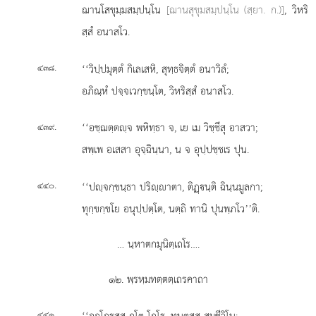
ฌานโสขุมฺมสมฺปนฺโน
[ฌานสุขุมสมฺปนฺโน (สฺยา. ก.)]
, วิหริ
สฺสํ อนาสโว.
.
‘‘วิปฺปมุตฺตํ
กิเลเสหิ, สุทฺธจิตฺตํ อนาวิลํ;
๔๓๘
อภิณฺหํ ปจฺจเวกฺขนฺโต, วิหริสฺสํ อนาสโว.
.
‘‘อชฺฌตฺตฺจ พหิทฺธา จ, เย เม วิชฺชึสุ อาสวา;
๔๓๙
สพฺเพ อเสสา อุจฺฉินฺนา, น จ อุปฺปชฺชเร ปุน.
.
‘‘ปฺจกฺขนฺธา ปริฺาตา, ติฏฺนฺติ ฉินฺนมูลกา;
๔๔๐
ทุกฺขกฺขโย อนุปฺปตฺโต, นตฺถิ ทานิ ปุนพฺภโว’’ติ.
… นฺหาตกมุนิตฺเถโร….
๑๒. พฺรหฺมทตฺตตฺเถรคาถา
.
‘‘อกฺโกธสฺส กุโต โกโธ, ทนฺตสฺส สมชีวิโน;
๔๔๑