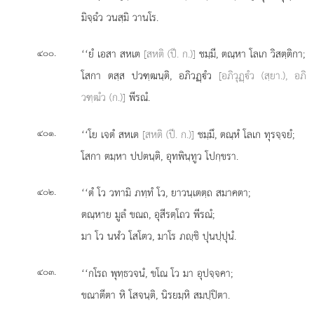
มิจฺฉํว วนสฺมิ วานโร.
.
‘‘ยํ เอสา สหเต
[สหติ (ปี. ก.)]
ชมฺมี, ตณฺหา โลเก วิสตฺติกา;
๔๐๐
โสกา ตสฺส ปวฑฺฒนฺติ, อภิวฏฺํว
[อภิวุฏฺํว (สฺยา.), อภิ
วฑฺฒํว (ก.)]
พีรณํ.
.
‘‘โย เจตํ สหเต
[สหติ (ปี. ก.)]
ชมฺมึ, ตณฺหํ โลเก ทุรจฺจยํ;
๔๐๑
โสกา ตมฺหา ปปตนฺติ, อุทพินฺทูว โปกฺขรา.
.
‘‘ตํ
โว วทามิ ภทฺทํ โว, ยาวนฺเตตฺถ สมาคตา;
๔๐๒
ตณฺหาย
มูลํ ขณถ, อุสีรตฺโถว พีรณํ;
มา โว นฬํว โสโตว, มาโร ภฺชิ ปุนปฺปุนํ.
.
‘‘กโรถ พุทฺธวจนํ, ขโณ โว มา อุปจฺจคา;
๔๐๓
ขณาตีตา หิ โสจนฺติ, นิรยมฺหิ สมปฺปิตา.