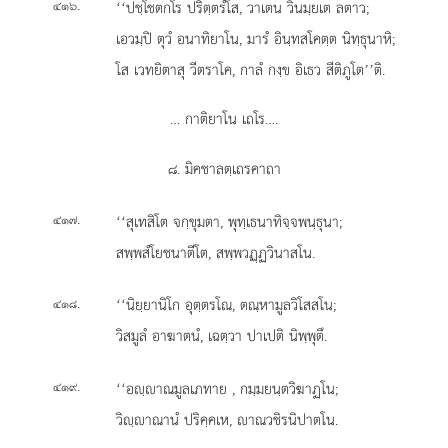
.
‘‘ปชฺโชตกโร ปริตฺตรํโส, วาเตน วินมฺยเต ลตาว;
๔๑๖
เอวมฺปิ ตุวํ อนาทิยาโน, มารํ อินฺทสโคตฺต นิทฺธุนาหิ;
โส เวทยิตาสุ วีตราโค, กาลํ กงฺข อิเธว สีติภูโต’’ติ.
… กาติยาโน เถโร….
๘. มิคชาลตฺเถรคาถา
.
‘‘สุเทสิโต จกฺขุมตา, พุทฺเธนาทิจฺจพนฺธุนา;
๔๑๗
สพฺพสํโยชนาตีโต, สพฺพวฏฺฏวินาสโน.
.
‘‘นิยฺยานิโก อุตฺตรโณ, ตณฺหามูลวิโสสโน;
๔๑๘
วิสมูลํ อาฆาตนํ, เฉตฺวา ปาเปติ นิพฺพุตึ.
.
‘‘อฺาณมูลเภทาย
, กมฺมยนฺตวิฆาฏโน;
๔๑๙
วิฺาณานํ ปริคฺคเห, าณวชิรนิปาตโน.