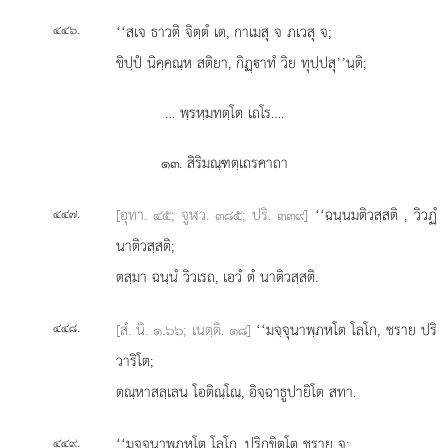
.
‘‘สเจ ธาวติ จิตฺตํ เต, กาเมสุ จ ภเวสุ จ;
๔๔๖
ขิปฺปํ
นิคฺคณฺห สติยา, กิฏฺาทํ วิย ทุปฺปสุ’’นฺติ;
… พฺรหฺมทตฺโต เถโร….
๑๓. สิริมณฺฑตฺเถรคาถา
.
[อุทา. ๔๕; จูฬว. ๓๘๕; ปริ. ๓๓๙]
‘‘ฉนฺนมติวสฺสติ
, วิวฏํ
๔๔๗
นาติวสฺสติ;
ตสฺมา ฉนฺนํ วิวเรถ, เอวํ ตํ นาติวสฺสติ.
.
[สํ. นิ. ๑.๖๖; เนตฺติ. ๑๘]
‘‘มจฺจุนาพฺภหโต โลโก, ชราย ปริ
๔๔๘
วาริโต;
ตณฺหาสลฺเลน โอติณฺโณ, อิจฺฉาธูปายิโต สทา.
.
‘‘มจฺจุนาพฺภหโต โลโก, ปริกฺขิตฺโต ชราย จ;
๔๔๙