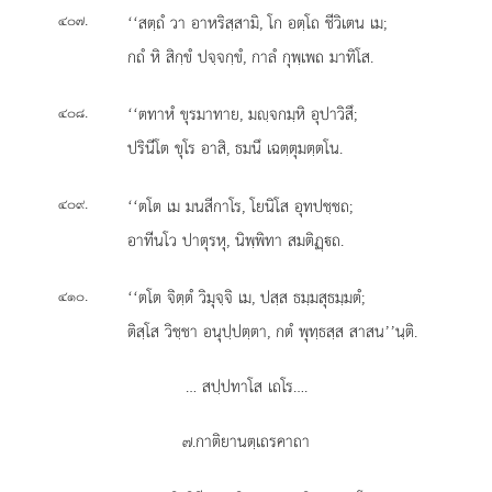
.
‘‘สตฺถํ วา อาหริสฺสามิ, โก อตฺโถ ชีวิเตน เม;
๔๐๗
กถํ หิ สิกฺขํ ปจฺจกฺขํ, กาลํ กุพฺเพถ มาทิโส.
.
‘‘ตทาหํ
ขุรมาทาย, มฺจกมฺหิ อุปาวิสึ;
๔๐๘
ปรินีโต ขุโร อาสิ, ธมนึ เฉตฺตุมตฺตโน.
.
‘‘ตโต เม มนสีกาโร, โยนิโส อุทปชฺชถ;
๔๐๙
อาทีนโว ปาตุรหุ, นิพฺพิทา สมติฏฺถ.
.
‘‘ตโต จิตฺตํ วิมุจฺจิ เม, ปสฺส ธมฺมสุธมฺมตํ;
๔๑๐
ติสฺโส
วิชฺชา อนุปฺปตฺตา, กตํ พุทฺธสฺส สาสน’’นฺติ.
… สปฺปทาโส เถโร….
๗.กาติยานตฺเถรคาถา