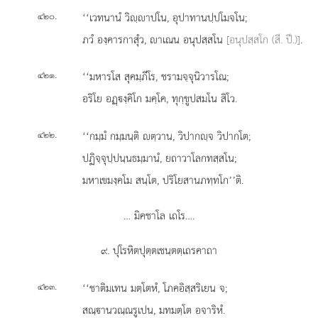
.
‘‘เวทนานํ วิฺาปโน, อุปาทานปฺปโมจโน;
๔๒๐
ภวํ องฺคารกาสุํว, าเณน อนุปสฺสโน
[อนุปสฺสโก (สี. ปี.)]
.
.
‘‘มหารโส สุคมฺภีโร, ชรามจฺจุนิวารโณ;
๔๒๑
อริโย
อฏฺงฺคิโก มคฺโค, ทุกฺขูปสมโน สิโว.
.
‘‘กมฺมํ กมฺมนฺติ ตฺวาน, วิปากฺจ วิปากโต;
๔๒๒
ปฏิจฺจุปฺปนฺนธมฺมานํ, ยถาวาโลกทสฺสโน;
มหาเขมงฺคโม สนฺโต, ปริโยสานภทฺทโก’’ติ.
… มิคชาโล เถโร….
๙. ปุโรหิตปุตฺตเชนฺตตฺเถรคาถา
.
‘‘ชาติมเทน
มตฺโตหํ, โภคอิสฺสริเยน จ;
๔๒๓
สณฺานวณฺณรูเปน, มทมตฺโต อจาริหํ.