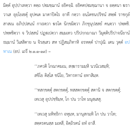
มิตฺตํ
อุปฺปาเทตฺวา ตตฺถ ปมชฺฌานํ อธิคจฺฉิ. อธิคตปมชฺฌานา จ อตฺตนา ฆรา
วาเส อุยฺโยเชตุํ อุปคเต มาตาปิตโร อาทึ กตฺวา อนฺโตชนปริชนํ สพฺพํ ราชกุลํ
สาสเน อภิปฺปสนฺนํ กาเรตฺวา ฆรโต นิกฺขมิตฺวา ภิกฺขุนุปสฺสยํ คนฺตฺวา ปพฺพชิ.
ปพฺพชิตฺวา จ วิปสฺสนํ ปฏฺเปตฺวา สมฺมเทว ปริปกฺกาณา วิมุตฺติปริปาจนียานํ
ธมฺมานํ วิเสสิตาย น จิรสฺเสว สห ปฏิสมฺภิทาหิ อรหตฺตํ ปาปุณิ. เตน วุตฺตํ
อป
ทาเน
(อป. เถรี ๒.๑.๑-๑๙) –
‘‘ภควติ โกณาคมเน, สงฺฆารามมฺหิ นวนิเวสมฺหิ;
สขิโย ติสฺโส ชนิโย, วิหารทานํ อทาสิมฺห.
‘‘ทสกฺขตฺตุํ สตกฺขตฺตุํ, ทสสตกฺขตฺตุํ สตานิ จ สตกฺขตฺตุํ;
เทเวสุ อุปปชฺชิมฺห, โก ปน วาโท มนุสฺเสสุ.
‘‘เทเวสุ มหิทฺธิกา อหุมฺห, มานุสกมฺหิ โก ปน วาโท;
สตฺตรตนสฺส มเหสี, อิตฺถิรตนํ อหํ อาสึ.