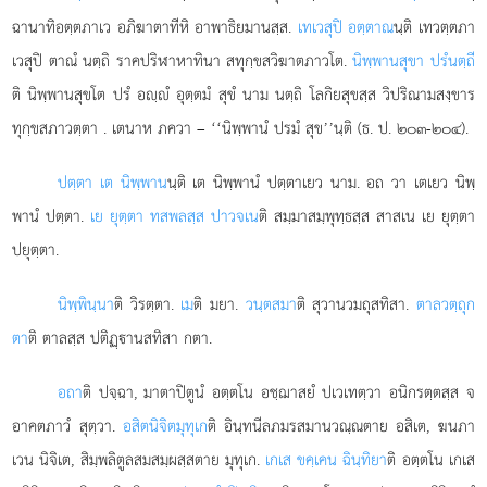
ฉานาทิอตฺตภาเว อภิฆาตาทีหิ อาพาธิยมานสฺส.
เทเวสุปิ อตฺตาณ
นฺติ เทวตฺตภา
เวสุปิ ตาณํ นตฺถิ ราคปริฬาหาทินา สทุกฺขสวิฆาตภาวโต.
นิพฺพานสุขา ปรํ
นตฺถี
ติ นิพฺพานสุขโต
ปรํ อฺํ อุตฺตมํ สุขํ นาม นตฺถิ โลกิยสุขสฺส วิปริณามสงฺขาร
ทุกฺขสภาวตฺตา
. เตนาห ภควา – ‘‘นิพฺพานํ ปรมํ สุข’’นฺติ (ธ. ป. ๒๐๓-๒๐๔).
ปตฺตา เต นิพฺพาน
นฺติ เต นิพฺพานํ ปตฺตาเยว นาม. อถ วา เตเยว นิพฺ
พานํ ปตฺตา.
เย ยุตฺตา ทสพลสฺส ปาวจเน
ติ สมฺมาสมฺพุทฺธสฺส สาสเน เย ยุตฺตา
ปยุตฺตา.
นิพฺพินฺนา
ติ วิรตฺตา.
เม
ติ มยา.
วนฺตสมา
ติ สุวานวมถุสทิสา.
ตาลวตฺถุก
ตา
ติ ตาลสฺส ปติฏฺานสทิสา กตา.
อถา
ติ ปจฺฉา, มาตาปิตูนํ อตฺตโน อชฺฌาสยํ ปเวเทตฺวา อนิกรตฺตสฺส จ
อาคตภาวํ สุตฺวา.
อสิตนิจิตมุทุเก
ติ อินฺทนีลภมรสมานวณฺณตาย อสิเต, ฆนภา
เวน นิจิเต, สิมฺพลิตูลสมสมฺผสฺสตาย มุทุเก.
เกเส ขคฺเคน ฉินฺทิยา
ติ อตฺตโน เกเส