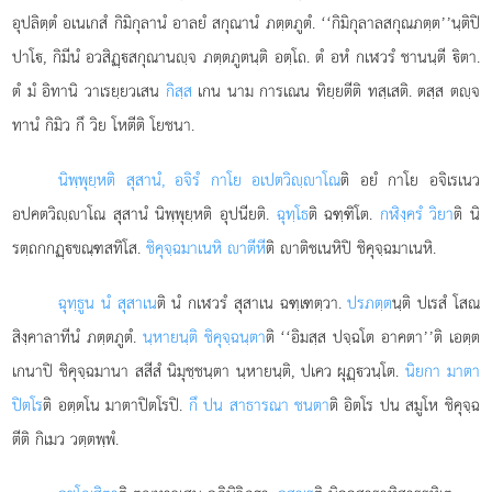
อุปลิตฺตํ อเนเกสํ กิมิกุลานํ อาลยํ สกุณานํ ภตฺตภูตํ. ‘‘กิมิกุลาลสกุณภตฺต’’นฺติปิ
ปาโ, กิมีนํ อวสิฏฺสกุณานฺจ ภตฺตภูตนฺติ อตฺโถ. ตํ อหํ กเฬวรํ ชานนฺตี ิตา.
ตํ มํ อิทานิ วาเรยฺยวเสน
กิสฺส
เกน นาม การเณน ทิยฺยตีติ ทสฺเสติ. ตสฺส ตฺจ
ทานํ กิมิว กึ วิย โหตีติ โยชนา.
นิพฺพุยฺหติ สุสานํ, อจิรํ กาโย อเปตวิฺาโณ
ติ อยํ กาโย อจิเรเนว
อปคตวิฺาโณ สุสานํ นิพฺพุยฺหติ อุปนียติ.
ฉุทฺโธ
ติ ฉฑฺฑิโต.
กฬิงฺครํ วิยา
ติ นิ
รตฺถกกฏฺขณฺฑสทิโส.
ชิคุจฺฉมาเนหิ าตีหี
ติ าติชเนหิปิ ชิคุจฺฉมาเนหิ.
ฉุทฺธูน นํ สุสาเน
ติ นํ กเฬวรํ สุสาเน ฉฑฺเฑตฺวา.
ปรภตฺต
นฺติ ปเรสํ โสณ
สิงฺคาลาทีนํ ภตฺตภูตํ.
นฺหายนฺติ ชิคุจฺฉนฺตา
ติ ‘‘อิมสฺส ปจฺฉโต อาคตา’’ติ เอตฺต
เกนาปิ ชิคุจฺฉมานา สสีสํ นิมุชฺชนฺตา นฺหายนฺติ, ปเคว ผุฏฺวนฺโต.
นิยกา มาตา
ปิตโร
ติ อตฺตโน มาตาปิตโรปิ.
กึ ปน สาธารณา ชนตา
ติ อิตโร ปน สมูโห ชิคุจฺฉ
ตีติ กิเมว วตฺตพฺพํ.