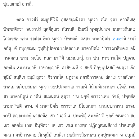
ปุฺกมฺมํ อกาสิ.
ตตฺถ ยาวชีวํ ธมฺมูปชีวินี กุสลธมฺมนิรตา หุตฺวา ตโต จุตา ตาวตึเสสุ
นิพฺพตฺติตฺวา อปราปรํ สุคตีสุเยว สํสรนฺตี, อิมสฺมึ พุทฺธุปฺปาเท มนฺตาวตีนคเร
โกฺจสฺส นาม รฺโ ธีตา หุตฺวา นิพฺพตฺติ. ตสฺสา มาตาปิตโร
สุเมธา
ติ นามํ
อกํสุ. ตํ อนุกฺกเมน วุทฺธิปฺปตฺตวยปฺปตฺตกาเล มาตาปิตโร ‘‘วารณวตีนคเร อนิ
กรตฺตสฺส นาม รฺโ ทสฺสามา’’ติ สมฺมนฺเตสุํ. สา ปน ทหรกาลโต ปฏฺาย
อตฺตโน สมานวยาหิ ราชกฺาหิ ทาสิชเนหิ จ สทฺธึ ภิกฺขุนุปสฺสยํ คนฺตฺวา ภิกฺ
ขุนีนํ สนฺติเก ธมฺมํ สุตฺวา จิรกาลโต ปฏฺาย กตาธิการตาย สํสาเร ชาตสํเวคา
สาสเน อภิปฺปสนฺนา หุตฺวา วยปฺปตฺตกาเล กาเมหิ วินิวตฺติตมานสา อโหสิ. เตน
สา มาตาปิตูนํ าตีนํ สมฺมนฺตนํ สุตฺวา ‘‘น มยฺหํ ฆราวาเสน กิจฺจํ, ปพฺพชิสฺ
สามห’’นฺติ อาห. ตํ มาตาปิตโร ฆราวาเส นิโยเชนฺตา นานปฺปกาเรน ยาจนฺ
ตาปิ สฺาเปตุํ นาสกฺขึสุ. สา ‘‘เอวํ เม
ปพฺพชิตุํ ลพฺภตี’’ติ ขคฺคํ
คเหตฺวา สย
เมว อตฺตโน เกเส ฉินฺทิตฺวา เต เอว เกเส อารพฺภ ปฏิกฺกูลมนสิการํ ปวตฺเตนฺตี
ตตฺถ กตาธิการตาย ภิกฺขุนีนํ สนฺติเก มนสิการวิธานสฺส สุตปุพฺพตฺตา จ อสุภนิ