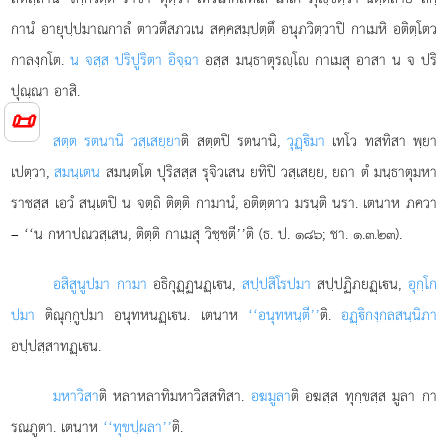
กานํ อายุปฺปมาณกาลํ ตาวตึสภวเน สคฺคสมฺปตฺตึ อนุภวิตฺวาปิ กาเมหิ อติตฺโตว
กาลงฺกโต.
น จสฺส ปริปูริตา อิจฺฉา
อสฺส มนฺธาตุรฺโ กาเมสุ อาสา น จ ปริ
ปุณฺณา อาสิ.
📜
สตฺต รตนานิ วสฺเสยฺยา
ติ สตฺตปิ รตนานิ,
วุฏฺิมา
เทโว ทสทิสา พฺยา
เปตฺวา,
สมนฺเตน
สมนฺตโต ปุริสสฺส รุจิวเสน ยทิปิ วสฺเสยฺย, ยถา ตํ มนฺธาตุมหา
ราชสฺส เอวํ สนฺเตปิ น จตฺถิ ติตฺติ กามานํ, อติตฺตาว มรนฺติ นรา. เตนาห ภควา
– ‘‘น กหาปณวสฺเสน, ติตฺติ กาเมสุ วิชฺชตี’’ติ (ธ. ป. ๑๘๖; ชา. ๑.๓.๒๓).
อสิสูนูปมา กามา
อธิกุฏฺฏนฏฺเน,
สปฺปสิโรปมา
สปฺปฏิภยฏฺเน,
อุกฺโก
ปมา
ติณุกฺกูปมา อนุทหนฏฺเน. เตนาห
‘‘อนุทหนฺตี’’
ติ.
อฏฺิกงฺกลสนฺนิภา
อปฺปสฺสาทฏฺเน.
มหาวิสา
ติ หลาหลาทิมหาวิสสทิสา.
อฆมูลา
ติ อฆสฺส ทุกฺขสฺส มูลา กา
รณภูตา. เตนาห
‘‘ทุขปฺผลา’’
ติ.