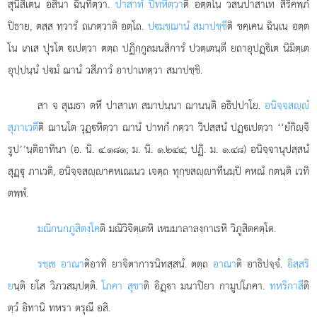
สุนิสิเตน อสินา ฉินฺทิตฺวา.
ปาสาทํ ปิทหิตฺวา
ติ อตฺตโน วสนปาสาเท สิริคพฺภํ
ปิธาย, ตสฺส ทฺวารํ ถเกตฺวาติ อตฺโถ.
ปมชฺฌานํ สมาปชฺชี
ติ ขคฺเคน ฉินฺเน อตฺต
โน เกเส ปุรโต เปตฺวา ตตฺถ ปฏิกฺกูลมนสิการํ ปวตฺเตนฺตี ยถาอุปฏฺิเต นิมิตฺเต
อุปฺปนฺนํ ปมํ ฌานํ วสีภาวํ อาปาเทตฺวา สมาปชฺชิ.
สา จ สุเมธา ตหึ ปาสาเท สมาปนฺนา ฌานนฺติ อธิปฺปาโย.
อนิจฺจสฺํ
สุภาเวตี
ติ ฌานโต วุฏฺหิตฺวา ฌานํ ปาทกํ กตฺวา วิปสฺสนํ ปฏฺเปตฺวา ‘‘ยํกิฺจิ
รูป’’นฺติอาทินา (อ. นิ. ๔.๑๘๑; ม. นิ. ๑.๒๔๔; ปฏิ. ม. ๑.๔๘) อนิจฺจานุปสฺสนํ
สุฏฺุ ภาเวติ, อนิจฺจสฺาคหเณเนว เจตฺถ ทุกฺขสฺาทีนมฺปิ คหณํ กตนฺติ เวทิ
ตพฺพํ.
มณิกนกภูสิตงฺโค
ติ มณิวิจิตฺเตหิ เหมมาลาลงฺกาเรหิ วิภูสิตคตฺโต.
รชฺเช อาณา
ติอาทิ ยาจิตาการนิทสฺสนํ. ตตฺถ
อาณา
ติ อาธิปจฺจํ.
อิสฺสริ
ย
นฺติ ยโส วิภวสมฺปตฺติ.
โภคา สุขา
ติ อิฏฺา มนาปิยา กามูปโภคา.
ทหริกาสี
ติ
ตฺวํ อิทานิ ทหรา ตรุณี อสิ.