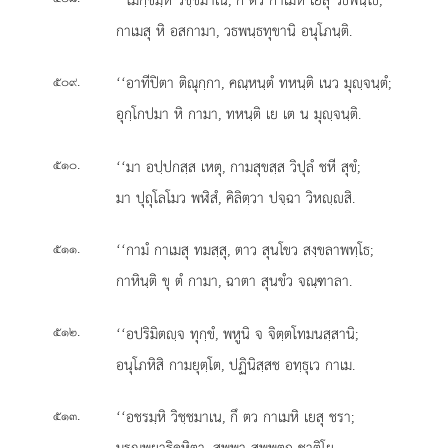
กาเมสุ หิ อสกามา, วธพนฺธทุขานิ อนุโภนฺติ.
.
‘‘อาทีปิตา ติณุกฺกา, คณฺหนฺตํ ทหนฺติ เนว มุฺจนฺตํ;
๕๐๙
อุกฺโกปมา หิ กามา, ทหนฺติ เย เต น มุฺจนฺติ.
.
‘‘มา
อปฺปกสฺส เหตุ, กามสุขสฺส วิปุลํ ชหี สุขํ;
๕๑๐
มา ปุถุโลโมว พฬิสํ, คิลิตฺวา ปจฺฉา วิหฺสิ.
.
‘‘กามํ กาเมสุ ทมสฺสุ, ตาว สุนโขว สงฺขลาพทฺโธ;
๕๑๑
กาหินฺติ ขุ ตํ กามา, ฉาตา สุนขํว จณฺฑาลา.
.
‘‘อปริมิตฺจ ทุกฺขํ, พหูนิ จ จิตฺตโทมนสฺสานิ;
๕๑๒
อนุโภหิสิ กามยุตฺโต, ปฏินิสฺสช อทฺธุเว กาเม.
.
‘‘อชรมฺหิ วิชฺชมาเน, กึ ตว กาเมหิ เยสุ ชรา;
๕๑๓
มรณพฺยาธิคหิตา, สพฺพา สพฺพตฺถ ชาติโย.