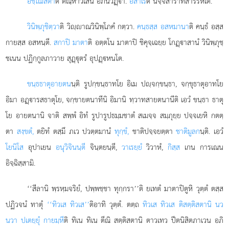
อชฺโฌสิตา
ติ ตณฺหาวเสน อภินิวิฏฺา.
อสาเร
ติ นิจฺจสาราทิสารรหิเต.
วินิพฺภุชิตฺวา
ติ
วิฺาณวินิพฺโภคํ กตฺวา.
คนฺธสฺส อสหมานา
ติ คนฺธํ อสฺส
กายสฺส อสหนฺตี.
สกาปิ มาตา
ติ อตฺตโน มาตาปิ ชิคุจฺเฉยฺย โกฏฺาสานํ วินิพฺภุชฺ
ชเนน ปฏิกฺกูลภาวาย สุฏฺุตรํ
อุปฏฺหนโต.
ขนฺธธาตุอายตน
นฺติ
รูปกฺขนฺธาทโย อิเม ปฺจกฺขนฺธา, จกฺขุธาตุอาทโย
อิมา อฏฺารสธาตุโย, จกฺขายตนาทีนิ อิมานิ ทฺวาทสายตนานีติ เอวํ ขนฺธา ธาตุ
โย อายตนานิ จาติ สพฺพํ อิทํ รูปารูปธมฺมชาตํ สเมจฺจ สมฺภุยฺย ปจฺจเยหิ กตตฺ
ตา
สงฺขตํ,
ตยิทํ ตสฺมึ ภเว ปวตฺตมานํ
ทุกฺขํ,
ชาติปจฺจยตฺตา
ชาติมูลก
นฺติ. เอวํ
โยนิโส
อุปาเยน
อนุวิจินนฺตี
จินฺตยนฺตี,
วาเรยฺยํ
วิวาหํ,
กิสฺส
เกน การเณน
อิจฺฉิสฺสามิ.
‘‘สีลานิ พฺรหฺมจริยํ, ปพฺพชฺชา ทุกฺกรา’’ติ ยเทตํ มาตาปิตูหิ วุตฺตํ ตสฺส
ปฏิวจนํ ทาตุํ
‘‘ทิวเส ทิวเส’’
ติอาทิ วุตฺตํ. ตตฺถ
ทิวเส ทิวเส ติสตฺติสตานิ นว
นวา ปเตยฺยุํ กายมฺหี
ติ ทิเน ทิเน ตีณิ สตฺติสตานิ ตาวเทว ปีตนิสิตภาเวน อภิ