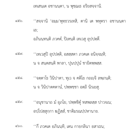
เทเสนฺเต อชานนฺตา, น พุชฺฌเร อริยสจฺจานิ.
.
‘‘สจฺจานิ ‘อมฺม’พุทฺธวรเทสิ, ตานิ เต พหุตรา อชานนฺตา
๔๕๖
เย;
อภินนฺทนฺติ ภวคตํ, ปิเหนฺติ เทเวสุ อุปปตฺตึ.
.
‘‘เทเวสุปิ อุปปตฺติ, อสสฺสตา ภวคเต อนิจฺจมฺหิ;
๔๕๗
น จ สนฺตสนฺติ พาลา, ปุนปฺปุนํ ชายิตพฺพสฺส.
.
‘‘จตฺตาโร
วินิปาตา, ทุเว จ คติโย กถฺจิ ลพฺภนฺติ;
๔๕๘
น จ วินิปาตคตานํ, ปพฺพชฺชา อตฺถิ นิรเยสุ.
.
‘‘อนุชานาถ มํ อุภโย, ปพฺพชิตุํ ทสพลสฺส ปาวจเน;
๔๕๙
อปฺโปสฺสุกฺกา ฆฏิสฺสํ, ชาติมรณปฺปหานาย.
.
‘‘กึ ภวคเต อภินนฺทิ, เตน กายกลินา อสาเรน;
๔๖๐