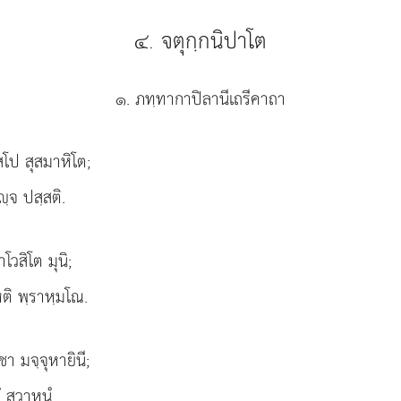
๔. จตุกฺกนิปาโต
๑. ภทฺทากาปิลานีเถรีคาถา
สโป สุสมาหิโต;
ฺจ ปสฺสติ.
โวสิโต มุนิ;
โหติ พฺราหฺมโณ.
า มจฺจุหายินี;
ํ สวาหนํ.