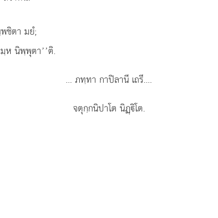
ฺพชิตา มยํ;
ฺห นิพฺพุตา’’ติ.
… ภทฺทา กาปิลานี เถรี….
จตุกฺกนิปาโต นิฏฺิโต.