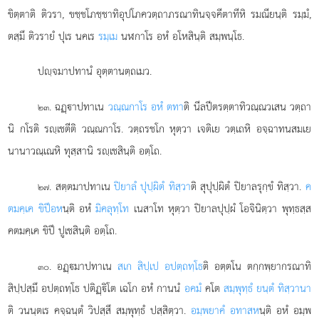
ขิตฺตาติ ติวรา, ขชฺชโภชฺชาทิอุปโภควตฺถาภรณาทินจฺจคีตาทีหิ รมณียนฺติ รมฺมํ,
ตสฺมึ ติวรายํ ปุเร นคเร
รมฺเม
นฬกาโร อหํ อโหสินฺติ สมฺพนฺโธ.
ปฺจมาปทานํ อุตฺตานตฺถเมว.
. ฉฏฺาปทาเน
วณฺณกาโร อหํ ตทา
ติ นีลปีตรตฺตาทิวณฺณวเสน วตฺถา
๒๓
นิ กโรติ รฺเชตีติ วณฺณกาโร. วตฺถรชโก หุตฺวา เจติเย วตฺเถหิ อจฺฉาทนสมเย
นานาวณฺเณหิ ทุสฺสานิ รฺเชสินฺติ อตฺโถ.
. สตฺตมาปทาเน
ปิยาลํ ปุปฺผิตํ ทิสฺวา
ติ สุปุปฺผิตํ ปิยาลรุกฺขํ ทิสฺวา.
ค
๒๗
ตมคฺเค ขิปึ
อห
นฺติ อหํ
มิคลุทฺโท
เนสาโท หุตฺวา ปิยาลปุปฺผํ โอจินิตฺวา พุทฺธสฺส
คตมคฺเค ขิปึ ปูเชสินฺติ อตฺโถ.
. อฏฺมาปทาเน
สเก สิปฺเป อปตฺถทฺโธ
ติ อตฺตโน ตกฺกพฺยากรณาทิ
๓๐
สิปฺปสฺมึ อปตฺถทฺโธ ปติฏฺิโต เฉโก อหํ กานนํ
อคมํ
คโต
สมฺพุทฺธํ ยนฺตํ ทิสฺวานา
ติ วนนฺตเร คจฺฉนฺตํ วิปสฺสึ สมฺพุทฺธํ ปสฺสิตฺวา.
อมฺพยาคํ อทาสห
นฺติ อหํ อมฺพ