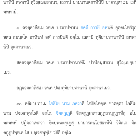
นาทีนิ สพฺพานิ สุวิฺเยฺยาเนว, เถรานํ นามนานตฺตาทีนิปิ ปาานุสาเรน เวทิ
ตพฺพานิ.
. ฉจตฺตาลีสเม วคฺเค ปมาปทาเน
ชคตึ การยึ อห
นฺติ อุตฺตมโพธิรุกฺ
๑
ขสฺส สมนฺตโต อาฬินฺทํ อหํ การยินฺติ อตฺโถ. เสสานิ ทุติยาปทานาทีนิ สพฺพา
นิปิ อุตฺตานาเนว.
สตฺตจตฺตาลีสเม วคฺเค ปมาปทานาทีนิ ปาฬิอนุสาเรน สุวิฺเยฺยา
เนว.
อฏฺจตฺตาลีสเม วคฺเค ปมทุติยาปทานานิ อุตฺตานาเนว.
. ตติยาปทาเน
โกสิโย นาม ภควา
ติ โกสิยโคตฺเต ชาตตฺตา โกสิโย
๓๐
นาม ปจฺเจกพุทฺโธติ
อตฺโถ.
จิตฺตกูเฏ
ติ จิตฺตกูฏเกลาสกูฏสานุกูฏาทีสุ อโน
ตตฺตทหํ ปฏิจฺฉาเทตฺวา ิตปพฺพตกูเฏสุ นานารตนโอสธาทีหิ วิจิตฺเต จิตฺ
ตกูฏปพฺพเต โส ปจฺเจกพุทฺโธ วสีติ อตฺโถ.