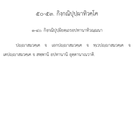
๕๐-๕๓. กิงฺกณิปุปฺผาทิวคฺโค
๑-๔๐. กิงฺกณิปุปฺผิยตฺเถรอปทานาทิวณฺณนา
ปฺาสมวคฺเค
จ เอกปฺาสมวคฺเค จ ทฺเวปฺาสมวคฺเค จ
เตปฺาสมวคฺเค จ สพฺพานิ อปทานานิ อุตฺตานาเนวาติ.