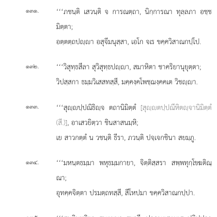
.
‘‘‘ภชนฺติ
เสวนฺติ จ การณตฺถา, นิกฺการณา ทุลฺลภา อชฺช
๑๓๑
มิตฺตา;
อตฺตตฺถปฺา อสุจีมนุสฺสา, เอโก จเร ขคฺควิสาณกปฺโป.
.
‘‘‘วิสุทฺธสีลา
สุวิสุทฺธปฺา, สมาหิตา ชาคริยานุยุตฺตา;
๑๓๒
วิปสฺสกา ธมฺมวิเสสทสฺสี, มคฺคงฺคโพชฺฌงฺคคเต วิชฺา.
.
‘‘‘สุฺปฺปณิธิฺจ ตถานิมิตฺตํ
[สุฺตปฺปณีหิตฺจานิมิตฺตํ
๑๓๓
(สี.)]
, อาเสวยิตฺวา ชินสาสนมฺหิ;
เย สาวกตฺตํ น วชนฺติ ธีรา, ภวนฺติ ปจฺเจกชินา สยมฺภู.
.
‘‘‘มหนฺตธมฺมา พหุธมฺมกายา, จิตฺติสฺสรา สพฺพทุกฺโขฆติณฺ
๑๓๔
ณา;
อุทคฺคจิตฺตา ปรมตฺถทสฺสี, สีโหปมา ขคฺควิสาณกปฺปา.
.