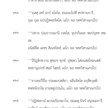
กาสายวตฺโถ อภินิกฺขมิตฺวา, เอโก จเร ขคฺควิสาณกปฺโป.
.
‘‘‘รเสสุ เคธํ อกรํ อโลโล, อนฺโปสี สปทานจารี;
๑๒๑
กุเล กุเล อปฺปฏิพทฺธจิตฺโต, เอโก จเร ขคฺควิสาณกปฺโป.
.
‘‘‘ปหาย
ปฺจาวรณานิ เจตโส, อุปกฺกิเลเส พฺยปนุชฺช สพฺ
๑๒๒
เพ;
อนิสฺสิโต เฉชฺช สิเนหโทสํ, เอโก จเร ขคฺควิสาณกปฺโป.
.
‘‘‘วิปิฏฺิกตฺวาน
สุขฺจ ทุกฺขํ, ปุพฺเพว โสมนสฺสโทมนสฺสํ;
๑๒๓
ลทฺธานุเปกฺขํ สมถํ วิสุทฺธํ, เอโก จเร ขคฺควิสาณกปฺโป.
.
‘‘‘อารทฺธวีริโย
ปรมตฺถปตฺติยา, อลีนจิตฺโต อกุสีตวุตฺติ;
๑๒๔
ทฬฺหนิกฺกโม ถามพลูปปนฺโน, เอโก จเร ขคฺควิสาณกปฺโป.
.
‘‘‘ปฏิสลฺลานํ ฌานมริฺจมาโน, ธมฺเมสุ นิจฺจํ อนุธมฺมจารี;
๑๒๕