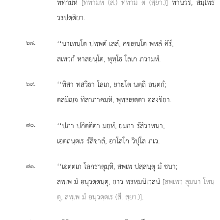
ททามิหํ
[ททามิห (สี.) ททามิ ตํ (สฺยา.)]
ทานวรํ, สมฺโพธิ
วรปตฺติยา.
.
‘‘นาเทนฺโต ปพฺพตํ เสลํ, คชฺเชนฺโต พหลํ คิรึ;
๖๘
สเทวกํ หาสยนฺโต, พุทฺโธ โลเก ภวามหํ.
.
‘‘ทิสา ทสวิธา โลเก, ยายโต นตฺถิ อนฺตกํ;
๖๙
ตสฺมิฺจ ทิสาภาคมฺหิ, พุทฺธเขตฺตา อสงฺขิยา.
.
‘‘ปภา ปกิตฺติตา มยฺหํ, ยมกา รํสิวาหนา;
๗๐
เอตฺถนฺตเร รํสิชาลํ, อาโลโก วิปุโล ภเว.
.
‘‘เอตฺตเก
โลกธาตุมฺหิ, สพฺเพ ปสฺสนฺตุ มํ ชนา;
๗๑
สพฺเพ มํ อนุวตฺตนฺตุ, ยาว พฺรหฺมนิเวสนํ
[สพฺเพว สุมนา โหนฺ
ตุ, สพฺเพ มํ อนุวตฺตเร (สี. สฺยา.)]
.