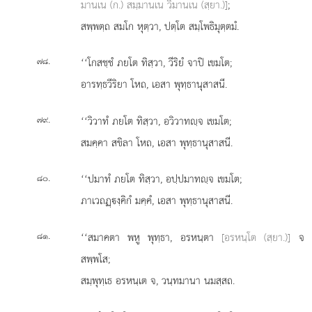
มานเน (ก.) สมฺมานเน วิมานเน (สฺยา.)]
;
สพฺพตฺถ สมโก หุตฺวา, ปตฺโต สมฺโพธิมุตฺตมํ.
.
‘‘โกสชฺชํ ภยโต ทิสฺวา, วีริยํ จาปิ เขมโต;
๗๘
อารทฺธวีริยา โหถ, เอสา พุทฺธานุสาสนี.
.
‘‘วิวาทํ ภยโต ทิสฺวา, อวิวาทฺจ เขมโต;
๗๙
สมคฺคา สขิลา โหถ, เอสา พุทฺธานุสาสนี.
.
‘‘ปมาทํ ภยโต ทิสฺวา, อปฺปมาทฺจ เขมโต;
๘๐
ภาเวถฏฺงฺคิกํ มคฺคํ, เอสา พุทฺธานุสาสนี.
.
‘‘สมาคตา พหู พุทฺธา, อรหนฺตา
[อรหนฺโต (สฺยา.)]
จ
๘๑
สพฺพโส;
สมฺพุทฺเธ อรหนฺเต จ, วนฺทมานา นมสฺสถ.