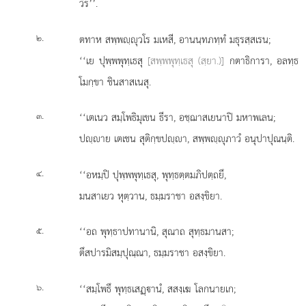
วีร’’.
.
ตทาห สพฺพฺุวโร มเหสี, อานนฺทภทฺทํ มธุรสฺสเรน;
๒
‘‘เย ปุพฺพพุทฺเธสุ
[สพฺพพุทฺเธสุ (สฺยา.)]
กตาธิการา, อลทฺธ
โมกฺขา ชินสาสเนสุ.
.
‘‘เตเนว สมฺโพธิมุเขน ธีรา, อชฺฌาสเยนาปิ มหาพเลน;
๓
ปฺาย เตเชน สุติกฺขปฺา, สพฺพฺุภาวํ อนุปาปุณนฺติ.
.
‘‘อหมฺปิ
ปุพฺพพุทฺเธสุ, พุทฺธตฺตมภิปตฺถยึ,
๔
มนสาเยว หุตฺวาน, ธมฺมราชา อสงฺขิยา.
.
‘‘อถ
พุทฺธาปทานานิ, สุณาถ สุทฺธมานสา;
๕
ตึสปารมิสมฺปุณฺณา, ธมฺมราชา อสงฺขิยา.
.
‘‘สมฺโพธึ พุทฺธเสฏฺานํ, สสงฺเฆ โลกนายเก;
๖