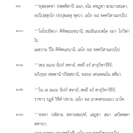
.
‘‘‘ทุสฺสงฺคหา ปพฺพชิตาปิ เอเก, อโถ คหฏฺา ฆรมาวสนฺตา;
๙๙
อปฺโปสฺสุกฺโก ปรปุตฺเตสุ หุตฺวา, เอโก จเร ขคฺควิสาณกปฺโป.
.
‘‘‘โอโรปยิตฺวา คิหิพฺยฺชนานิ, สฺฉินฺนปตฺโต ยถา โกวิฬา
๑๐๐
โร;
เฉตฺวาน วีโร คิหิพนฺธนานิ, เอโก จเร ขคฺควิสาณกปฺโป.
.
‘‘‘สเจ ลเภถ นิปกํ สหายํ, สทฺธึ จรํ สาธุวิหาริธีรํ;
๑๐๑
อภิภุยฺย สพฺพานิ ปริสฺสยานิ, จเรยฺย เตนตฺตมโน สตีมา.
.
‘‘‘โน
เจ ลเภถ นิปกํ สหายํ, สทฺธึ จรํ สาธุวิหาริธีรํ;
๑๐๒
ราชาว รฏฺํ วิชิตํ ปหาย, เอโก จเร มาตงฺครฺเว นาโค.
.
‘‘‘อทฺธา
ปสํสาม สหายสมฺปทํ, เสฏฺา สมา เสวิตพฺพา
๑๐๓
สหายา;
เอเต อลทฺธา อนวชฺชโภชี, เอโก จเร ขคฺควิสาณกปฺโป.