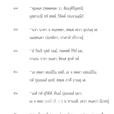
.
‘‘ทุมคฺเค
ปพฺพตคฺเค วา, สิเนรุคิริมุทฺธนิ;
๔๗
อุสฺสาเปมิ ธชํ สพฺพํ, วิจิตฺตํ ปฺจวณฺณิกํ.
.
‘‘นรา นาคา จ คนฺธพฺพา, สพฺเพ เทวา อุเปนฺตุ เต;
๔๘
นมสฺสนฺตา ปฺชลิกา, ปาสาทํ ปริวารยุํ.
.
‘‘ยํ กิฺจิ กุสลํ กมฺมํ, กตฺตพฺพํ กิริยํ มม;
๔๙
กาเยน วาจา มนสา, ติทเส สุกตํ กตํ.
.
‘‘เย สตฺตา สฺิโน อตฺถิ, เย จ สตฺตา อสฺิโน;
๕๐
กตํ ปุฺผลํ มยฺหํ, สพฺเพ ภาคี ภวนฺตุ เต.
.
‘‘เยสํ กตํ สุวิทิตํ, ทินฺนํ ปุฺผลํ มยา;
๕๑
เย จ ตตฺถ
[ตสฺมึ (สี. ก.)]
น ชานนฺติ, เทวา คนฺตฺวา นิเวทยุํ.
.