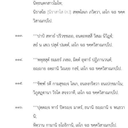
นิทฺธนฺตกสาวโมโห;
นิราสโย
[นิราสาโส (ก.)]
สพฺพโลเก ภวิตฺวา, เอโก จเร ขคฺค
วิสาณกปฺโป.
.
‘‘‘ปาปํ สหายํ ปริวชฺชเยถ, อนตฺถทสฺสึ วิสเม นิวิฏฺํ;
๑๑๓
สยํ น เสเว ปสุตํ ปมตฺตํ, เอโก จเร ขคฺควิสาณกปฺโป.
.
‘‘‘พหุสฺสุตํ ธมฺมธรํ ภเชถ, มิตฺตํ อุฬารํ ปฏิภานวนฺตํ;
๑๑๔
อฺาย
อตฺถานิ วิเนยฺย กงฺขํ, เอโก จเร ขคฺควิสาณกปฺโป.
.
‘‘‘ขิฑฺฑํ รตึ กามสุขฺจ โลเก, อนลงฺกริตฺวา อนเปกฺขมาโน;
๑๑๕
วิภูสฏฺานา วิรโต สจฺจวาที, เอโก จเร ขคฺควิสาณกปฺโป.
.
‘‘‘ปุตฺตฺจ ทารํ ปิตรฺจ มาตรํ, ธนานิ ธฺานิ จ พนฺธวา
๑๑๖
นิ;
หิตฺวาน กามานิ ยโถธิกานิ, เอโก จเร ขคฺควิสาณกปฺโป.