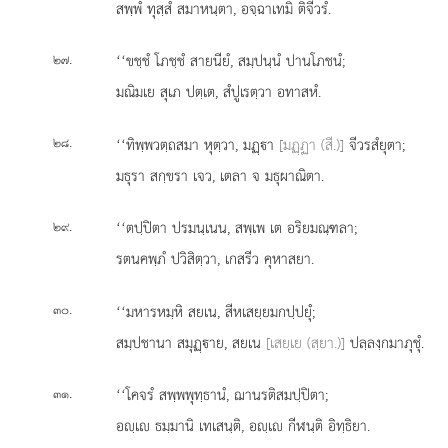
สพฺพํ ทุสฺสํ สมาหนฺตา, อจฺฉาเทมิ ติจีวรํ.
.
‘‘ขชฺชํ โภชฺชํ สายนียํ, สมฺปนฺนํ ปานโภชนํ;
๒๗
มณิมเย สุเภ ปตฺเต, สํปูเรตฺวา อทาสหํ.
.
‘‘ทิพฺพวตฺถสมา หุตฺวา, มฏฺา
[มฏฺฏา (สี.)]
จีวรสํยุตา;
๒๘
มธุรา สกฺขรา เจว, เตลา จ มธุผาณิตา.
.
‘‘ตปฺปิตา ปรมนฺเนน, สพฺเพ เต อริยมณฺฑลา;
๒๙
รตนคพฺภํ
ปวิสิตฺวา, เกสรีว คุหาสยา.
.
‘‘มหารหมฺหิ สยเน, สีหเสยฺยมกปฺปยุํ;
๓๐
สมฺปชานา สมุฏฺาย, สยเน
[เสยฺเย (สฺยา.)]
ปลฺลงฺกมาภุชุํ.
.
‘‘โคจรํ
สพฺพพุทฺธานํ, ฌานรติสมปฺปิตา;
๓๑
อฺเ ธมฺมานิ เทเสนฺติ, อฺเ กีฬนฺติ อิทฺธิยา.