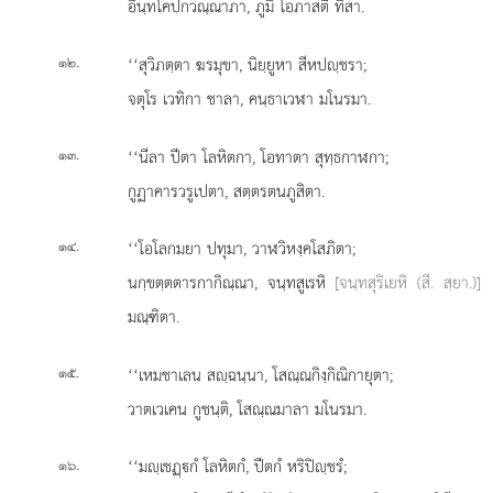
อินฺทโคปกวณฺณาภา, ภูมิ โอภาสตี ทิสา.
.
‘‘สุวิภตฺตา ฆรมุขา, นิยฺยูหา สีหปฺชรา;
๑๒
จตุโร เวทิกา ชาลา, คนฺธาเวฬา มโนรมา.
.
‘‘นีลา ปีตา โลหิตกา, โอทาตา สุทฺธกาฬกา;
๑๓
กูฏาคารวรูเปตา, สตฺตรตนภูสิตา.
.
‘‘โอโลกมยา
ปทุมา, วาฬวิหงฺคโสภิตา;
๑๔
นกฺขตฺตตารกากิณฺณา, จนฺทสูเรหิ
[จนฺทสุริเยหิ (สี. สฺยา.)]
มณฺฑิตา.
.
‘‘เหมชาเลน
สฺฉนฺนา, โสณฺณกิงฺกิณิกายุตา;
๑๕
วาตเวเคน กูชนฺติ, โสณฺณมาลา มโนรมา.
.
‘‘มฺเชฏฺกํ โลหิตกํ, ปีตกํ หริปิฺชรํ;
๑๖