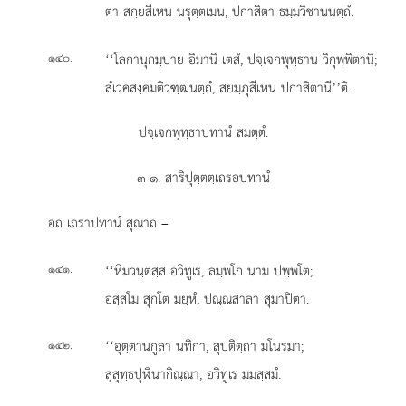
ตา สกฺยสีเหน นรุตฺตเมน, ปกาสิตา ธมฺมวิชานนตฺถํ.
.
‘‘โลกานุกมฺปาย
อิมานิ เตสํ, ปจฺเจกพุทฺธาน วิกุพฺพิตานิ;
๑๔๐
สํเวคสงฺคมติวฑฺฒนตฺถํ, สยมฺภุสีเหน ปกาสิตานี’’ติ.
ปจฺเจกพุทฺธาปทานํ สมตฺตํ.
๓-๑. สาริปุตฺตตฺเถรอปทานํ
อถ เถราปทานํ สุณาถ –
.
‘‘หิมวนฺตสฺส
อวิทูเร, ลมฺพโก นาม ปพฺพโต;
๑๔๑
อสฺสโม สุกโต มยฺหํ, ปณฺณสาลา สุมาปิตา.
.
‘‘อุตฺตานกูลา นทิกา, สุปติตฺถา มโนรมา;
๑๔๒
สุสุทฺธปุฬินากิณฺณา, อวิทูเร มมสฺสมํ.