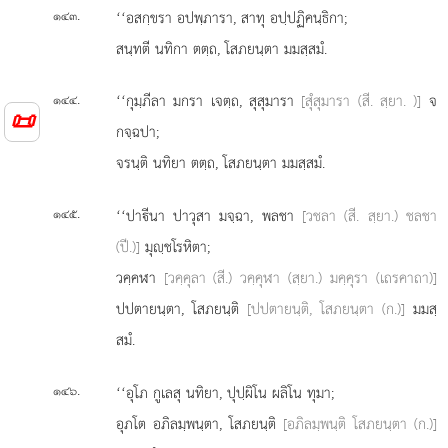
.
‘‘อสกฺขรา อปพฺภารา, สาทุ อปฺปฏิคนฺธิกา;
๑๔๓
สนฺทตี นทิกา ตตฺถ, โสภยนฺตา มมสฺสมํ.
.
‘‘กุมฺภีลา มกรา เจตฺถ, สุสุมารา
[สุํสุมารา (สี. สฺยา. )]
จ
๑๔๔
📜
กจฺฉปา;
จรนฺติ นทิยา ตตฺถ, โสภยนฺตา มมสฺสมํ.
.
‘‘ปาีนา ปาวุสา มจฺฉา, พลชา
[วชลา (สี. สฺยา.) ชลชา
๑๔๕
(ปี.)]
มุฺชโรหิตา;
วคฺคฬา
[วคฺคุลา (สี.) วคฺคุฬา (สฺยา.) มคฺคุรา (เถรคาถา)]
ปปตายนฺตา, โสภยนฺติ
[ปปตายนฺติ, โสภยนฺตา (ก.)]
มมสฺ
สมํ.
.
‘‘อุโภ
กูเลสุ นทิยา, ปุปฺผิโน ผลิโน ทุมา;
๑๔๖
อุภโต อภิลมฺพนฺตา, โสภยนฺติ
[อภิลมฺพนฺติ โสภยนฺตา (ก.)]