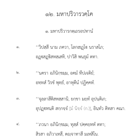
๑๒. มหาปริวารวคฺโค
๑. มหาปริวารกตฺเถรอปทานํ
.
‘‘วิปสฺสี
นาม ภควา, โลกเชฏฺโ นราสโภ;
๑
อฏฺสฏฺิสหสฺเสหิ, ปาวิสิ พนฺธุมํ ตทา.
.
‘‘นครา อภินิกฺขมฺม, อคมํ ทีปเจติยํ;
๒
อทฺทสํ วิรชํ พุทฺธํ, อาหุตีนํ ปฏิคฺคหํ.
.
‘‘จุลฺลาสีติสหสฺสานิ, ยกฺขา มยฺหํ อุปนฺติเก;
๓
อุปฏฺหนฺติ สกฺกจฺจํ
[มํ นิจฺจํ (ก.)]
, อินฺทํว ติทสา คณา.
.
‘‘ภวนา
อภินิกฺขมฺม, ทุสฺสํ ปคฺคยฺหหํ ตทา;
๔
สิรสา อภิวาเทสึ, ตฺจาทาสึ มเหสิโน.