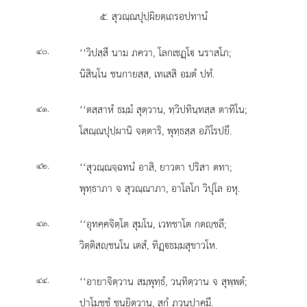
๕. สุวณฺณปุปฺผิยตฺเถรอปทานํ
.
‘‘วิปสฺสี
นาม ภควา, โลกเชฏฺโ นราสโภ;
๔๐
นิสินฺโน ชนกายสฺส, เทเสสิ อมตํ ปทํ.
.
‘‘ตสฺสาหํ ธมฺมํ สุตฺวาน, ทฺวิปทินฺทสฺส ตาทิโน;
๔๑
โสณฺณปุปฺผานิ จตฺตาริ, พุทฺธสฺส อภิโรปยึ.
.
‘‘สุวณฺณจฺฉทนํ อาสิ, ยาวตา ปริสา ตทา;
๔๒
พุทฺธาภา จ สุวณฺณาภา, อาโลโก วิปุโล อหุ.
.
‘‘อุทคฺคจิตฺโต
สุมโน, เวทชาโต กตฺชลี;
๔๓
วิตฺติสฺชนโน เตสํ, ทิฏฺธมฺมสุขาวโห.
.
‘‘อายาจิตฺวาน สมฺพุทฺธํ, วนฺทิตฺวาน จ สุพฺพตํ;
๔๔
ปาโมชฺชํ ชนยิตฺวาน, สกํ ภวนุปาคมึ.