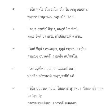
.
‘‘อโห พุทฺโธ อโห ธมฺโม, อโห โน สตฺถุ สมฺปทา;
๕
พุทฺธสฺส อานุภาเวน, วสุธายํ ปกมฺปถ.
.
‘‘ตฺจ อจฺฉริยํ ทิสฺวา, อพฺภุตํ โลมหํสนํ;
๖
พุทฺเธ จิตฺตํ ปสาเทมิ, ทฺวิปทินฺทมฺหิ ตาทิเน.
.
‘‘โสหํ จิตฺตํ ปสาเทตฺวา, ทุสฺสํ ทตฺวาน สตฺถุโน;
๗
สรณฺจ อุปาคจฺฉึ, สามจฺโจ สปริชฺชโน.
.
‘‘เอกนวุติโต กปฺเป, ยํ กมฺมมกรึ ตทา;
๘
ทุคฺคตึ นาภิชานามิ, พุทฺธปูชายิทํ ผลํ.
.
‘‘อิโต ปนฺนรเส กปฺเป, โสฬสาสุํ สุวาหนา
[โสฬสาสึสุ วาห
๙
โน (สฺยา.)]
;
สตฺตรตนสมฺปนฺนา, จกฺกวตฺตี มหพฺพลา.