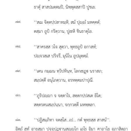
ธาตุํ สาสปมตฺตมฺปิ, นิพฺพุตสฺสาปิ ปูชเย.
.
‘‘สเม
จิตฺตปฺปสาทมฺหิ, สมํ ปุฺํ มหคฺคตํ;
๗๗
ตสฺมา ถูปํ กริตฺวาน, ปูเชหิ ชินธาตุโย.
.
‘‘สาครสฺส วโจ สุตฺวา, พุทฺธถูปํ อกาสหํ;
๗๘
ปฺจวสฺเส ปริจรึ, มุนิโน ถูปมุตฺตมํ.
.
‘‘เตน
กมฺเมน ทฺวิปทินฺท, โลกเชฏฺ นราสภ;
๗๙
สมฺปตฺตึ อนุโภตฺวาน, อรหตฺตมปาปุณึ.
.
‘‘ภูริปฺา จ จตฺตาโร, สตฺตกปฺปสเต อิโต;
๘๐
สตฺตรตนสมฺปนฺนา, จกฺกวตฺตี มหพฺพลา.
.
‘‘ปฏิสมฺภิทา จตสฺโส…เป… กตํ พุทฺธสฺส สาสนํ’’.
๘๑
อิตฺถํ สุทํ อายสฺมา ปจฺจุปฏฺานสฺโก เถโร อิมา คาถาโย อภาสิตฺถา