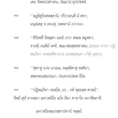
เตน จิตฺตปฺปสาเทน, นิมฺมานํ อุปปชฺชหํ.
.
‘‘สฏฺิตูริยสหสฺสานิ, ปริวาเรนฺติ มํ สทา;
๓๖
มนุสฺเสสุ จ เทเวสุ, วตฺตมานํ ภวาภเว.
.
‘‘ติวิธคฺคี นิพฺพุตา มยฺหํ, ภวา สพฺเพ สมูหตา;
๓๗
ธาเรมิ อนฺติมํ เทหํ, สมฺมาสมฺพุทฺธสาสเน
[อยฺจ คาถา ปฏิ
สมฺภิทา จตสฺเสติคาถาย เอกสมฺพนฺธา ภวิตํ ยุตฺตา]
.
.
‘‘สุพาหู
นาม นาเมน, จตุตฺตึสาสุ ขตฺติยา;
๓๘
สตฺตรตนสมฺปนฺนา, ปฺจกปฺปสเต อิโต.
.
‘‘ปฏิสมฺภิทา จตสฺโส…เป… กตํ พุทฺธสฺส สาสนํ’’.
๓๙
อิตฺถํ สุทํ อายสฺมา เอกาสนิโย เถโร อิมา คาถาโย อภาสิตฺถาติ.
เอกาสนิยตฺเถรสฺสาปทานํ จตุตฺถํ.