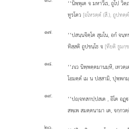
‘‘นิพฺพุเต จ มหาวีเร, ถูโป วิตฺ
ทูรโตว
[อโหรตฺตํ (สี.), ถูปทตฺตํ
๑๗
.
‘‘ปสนฺนจิตฺโต สุมโน, อกํ จนฺทน
ทิสฺสติ ถูปขนฺโธ จ
[ทียติ ธูมกฺข
๑๘
.
‘‘ภเว
นิพฺพตฺตมานมฺหิ, เทวตฺเ
โอมตฺตํ เม น ปสฺสามิ, ปุพฺพกมฺม
๑๙
.
‘‘ปฺจทสกปฺปสเต
, อิโต อฏฺ
สพฺเพ สมตฺตนามา เต, จกฺกวตฺ
๒๐
.