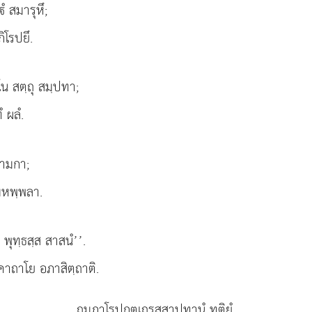
ํ สมารุหึ;
ิโรปยึ.
โน สตฺถุ สมฺปทา;
 ผลํ.
นามกา;
มหพฺพลา.
พุทฺธสฺส สาสนํ’’.
 คาถาโย อภาสิตฺถาติ.
ถมฺภาโรปกตฺเถรสฺสาปทานํ ทุติยํ.