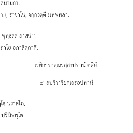
าสนามกา;
า.)]
ราชาโน, จกฺกวตฺตี มหพฺพลา.
พุทฺธสฺส สาสนํ’’.
าถาโย อภาสิตฺถาติ.
เวทิการกตฺเถรสฺสาปทานํ ตติยํ.
๔. สปริวาริยตฺเถรอปทานํ
ฺโ นราสโภ;
 ปรินิพฺพุโต.