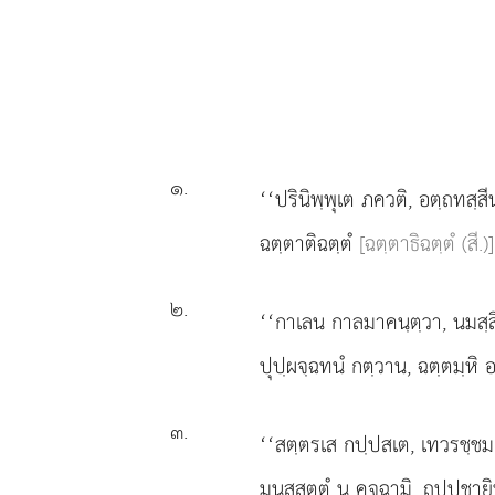
๑
.
‘‘ปรินิพฺพุเต
ภควติ, อตฺถทสฺสีน
ฉตฺตาติฉตฺตํ
[ฉตฺตาธิฉตฺตํ (สี.)]
๒
.
‘‘กาเลน กาลมาคนฺตฺวา, นมสฺ
ปุปฺผจฺฉทนํ กตฺวาน, ฉตฺตมฺหิ อ
๓
.
‘‘สตฺตรเส กปฺปสเต, เทวรชฺชม
มนุสฺสตฺตํ น คจฺฉามิ, ถูปปูชายิท