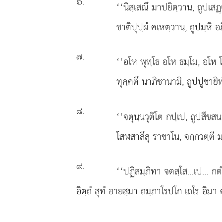
๖
.
‘‘นิสฺเสณึ มาปยิตฺวาน, ถูปเสฏฺ
ชาติปุปฺผํ คเหตฺวาน, ถูปมฺหิ อภ
๗
.
‘‘อโห
พุทฺโธ อโห ธมฺโม, อโห 
ทุคฺคตึ นาภิชานามิ, ถูปปูชายิทํ
๘
.
‘‘จตุนฺนวุติโต กปฺเป, ถูปสีขส
โสฬสาสึสุ ราชาโน, จกฺกวตฺตี 
๙
.
‘‘ปฏิสมฺภิทา
จตสฺโส…เป… กตํ 
อิตฺถํ สุทํ อายสฺมา ถมฺภาโรปโก เถโร อิมา