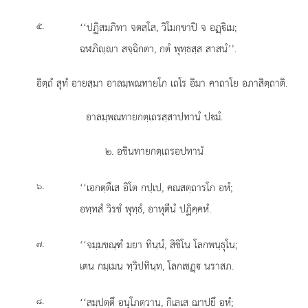
.
‘‘ปฏิสมฺภิทา จตสฺโส, วิโมกฺขาปิ จ อฏฺิเม;
๕
ฉฬภิฺา สจฺฉิกตา, กตํ พุทฺธสฺส สาสนํ’’.
อิตฺถํ สุทํ อายสฺมา อาลมฺพณทายโก เถโร อิมา คาถาโย อภาสิตฺถาติ.
อาลมฺพณทายกตฺเถรสฺสาปทานํ ปมํ.
๒. อชินทายกตฺเถรอปทานํ
.
‘‘เอกตฺตึเส อิโต กปฺเป, คณสตฺถารโก อหํ;
๖
อทฺทสํ วิรชํ พุทฺธํ, อาหุตีนํ ปฏิคฺคหํ.
.
‘‘จมฺมขณฺฑํ
มยา ทินฺนํ, สิขิโน โลกพนฺธุโน;
๗
เตน กมฺเมน ทฺวิปทินฺท, โลกเชฏฺ นราสภ.
.
‘‘สมฺปตฺตึ
อนุโภตฺวาน, กิเลเส ฌาปยึ อหํ;
๘