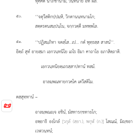
ทุคฺคตึ นาภิชานามิ, วนฺทนาย อิทํ ผลํ.
.
‘‘จตุวีสติกปฺปมฺหิ, วิกตานนฺทนามโก;
๕๐
สตฺตรตนสมฺปนฺโน, จกฺกวตฺตี มหพฺพโล.
.
‘‘ปฏิสมฺภิทา จตสฺโส…เป… กตํ พุทฺธสฺส สาสนํ’’.
๕๑
อิตฺถํ สุทํ อายสฺมา เอกวนฺทนิโย เถโร อิมา คาถาโย อภาสิตฺถาติ.
เอกวนฺทนิยตฺเถรสฺสาปทานํ ทสมํ.
อาลมฺพณทายกวคฺโค เตวีสติโม.
ตสฺสุทฺทานํ –
📜
อาลมฺพณฺจ
อชินํ, มํสทารกฺขทายโก;
อพฺยาธิ องฺโกลํ
[วกุลํ (สฺยา.), พกุฬํ (ก.)]
โสณฺณํ, มิฺชอา
เวฬวนฺทนํ;