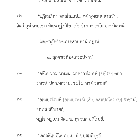
.
‘‘ปฏิสมฺภิทา จตสฺโส…เป… กตํ พุทฺธสฺส สาสนํ’’.
๔๒
อิตฺถํ สุทํ อายสฺมา มิฺชวฏํสกิโย เถโร อิมา คาถาโย อภาสิตฺถาติ.
มิฺชวฏํสกิยตฺเถรสฺสาปทานํ อฏฺมํ.
๙. สุกตาเวฬิยตฺเถรอปทานํ
.
‘‘อสิโต
นาม นาเมน, มาลากาโร อหํ
[อหุํ (?)]
ตทา;
๔๓
อาเวฬํ ปคฺคเหตฺวาน, รฺโ ทาตุํ วชามหํ.
.
‘‘อสมฺปตฺโตมฺหิ
[อสมฺปตฺตมฺหิ (สี.), อสมฺปตฺโตว (?)]
ราชานํ,
๔๔
อทฺทสํ สิขินายกํ;
หฏฺโ หฏฺเน จิตฺเตน, พุทฺธสฺส อภิโรปยึ.
.
‘‘เอกตฺตึเส อิโต กปฺเป, ยํ ปุปฺผมภิปูชยึ;
๔๕