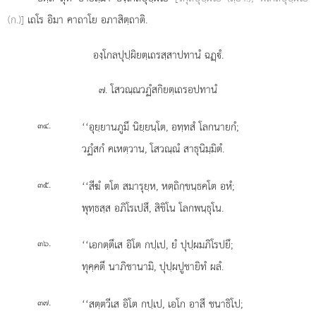
(ก.)]
เถโร อิมา คาถาโย อภาสิตฺถาติ.
องฺโกลปุปฺผิยตฺเถรสฺสาปทานํ ฉฏฺํ.
๗. โสวณฺณวฏํสกิยตฺเถรอปทานํ
.
‘‘อุยฺยานภูมึ
นิยฺยนฺโต, อทฺทสํ โลกนายกํ;
๓๔
วฏํสกํ คเหตฺวาน, โสวณฺณํ สาธุนิมฺมิตํ.
.
‘‘สีฆํ ตโต สมารุยฺห, หตฺถิกฺขนฺธคโต อหํ;
๓๕
พุทฺธสฺส อภิโรเปสึ, สิขิโน โลกพนฺธุโน.
.
‘‘เอกตฺตึเส อิโต กปฺเป, ยํ ปุปฺผมภิโรปยึ;
๓๖
ทุคฺคตึ นาภิชานามิ, ปุปฺผปูชายิทํ ผลํ.
.
‘‘สตฺตวีเส อิโต กปฺเป, เอโก อาสึ ชนาธิโป;
๓๗