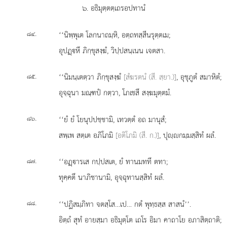
๖. อธิมุตฺตตฺเถรอปทานํ
.
‘‘นิพฺพุเต โลกนาถมฺหิ, อตฺถทสฺสีนรุตฺตเม;
๘๔
อุปฏฺหึ ภิกฺขุสงฺฆํ, วิปฺปสนฺเนน เจตสา.
.
‘‘นิมนฺเตตฺวา
ภิกฺขุสงฺฆํ
[สํฆรตนํ (สี. สฺยา.)]
, อุชุภูตํ สมาหิตํ;
๘๕
อุจฺฉุนา มณฺฑปํ กตฺวา, โภเชสึ สงฺฆมุตฺตมํ.
.
‘‘ยํ ยํ โยนุปปชฺชามิ, เทวตฺตํ อถ มานุสํ;
๘๖
สพฺเพ สตฺเต อภิโภมิ
[อติโภมิ (สี. ก.)]
, ปุฺกมฺมสฺสิทํ ผลํ.
.
‘‘อฏฺารเส กปฺปสเต, ยํ ทานมททึ ตทา;
๘๗
ทุคฺคตึ นาภิชานามิ, อุจฺฉุทานสฺสิทํ ผลํ.
.
‘‘ปฏิสมฺภิทา จตสฺโส…เป… กตํ พุทฺธสฺส สาสนํ’’.
๘๘
อิตฺถํ สุทํ อายสฺมา อธิมุตฺโต เถโร อิมา คาถาโย อภาสิตฺถาติ;