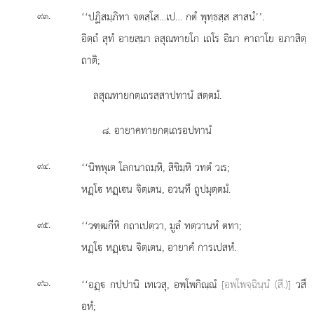
.
‘‘ปฏิสมฺภิทา จตสฺโส…เป… กตํ พุทฺธสฺส สาสนํ’’.
๙๓
อิตฺถํ สุทํ อายสฺมา ลสุณทายโก เถโร อิมา คาถาโย อภาสิตฺ
ถาติ;
ลสุณทายกตฺเถรสฺสาปทานํ สตฺตมํ.
๘. อายาคทายกตฺเถรอปทานํ
.
‘‘นิพฺพุเต
โลกนาถมฺหิ, สิขิมฺหิ วทตํ วเร;
๙๔
หฏฺโ หฏฺเน จิตฺเตน, อวนฺทึ ถูปมุตฺตมํ.
.
‘‘วฑฺฒกีหิ
กถาเปตฺวา, มูลํ ทตฺวานหํ ตทา;
๙๕
หฏฺโ หฏฺเน จิตฺเตน, อายาคํ การเปสหํ.
.
‘‘อฏฺ กปฺปานิ เทเวสุ, อพฺโพกิณฺณํ
[อพฺโพจฺฉินฺนํ (สี.)]
วสึ
๙๖
อหํ;