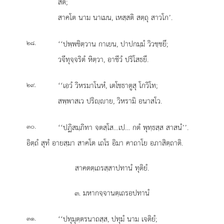
สติ;
สาคโต นาม นาเมน, เหสฺสติ สตฺถุ สาวโก’.
.
‘‘ปพฺพชิตฺวาน กาเยน, ปาปกมฺมํ วิวชฺชยึ;
๒๘
วจีทุจฺจริตํ หิตฺวา, อาชีวํ ปริโสธยึ.
.
‘‘เอวํ
วิหรมาโนหํ, เตโชธาตูสุ โกวิโท;
๒๙
สพฺพาสเว ปริฺาย, วิหรามิ อนาสโว.
.
‘‘ปฏิสมฺภิทา
จตสฺโส…เป… กตํ พุทฺธสฺส สาสนํ’’.
๓๐
อิตฺถํ สุทํ อายสฺมา สาคโต เถโร อิมา คาถาโย อภาสิตฺถาติ.
สาคตตฺเถรสฺสาปทานํ ทุติยํ.
๓. มหากจฺจานตฺเถรอปทานํ
.
‘‘ปทุมุตฺตรนาถสฺส, ปทุมํ นาม เจติยํ;
๓๑