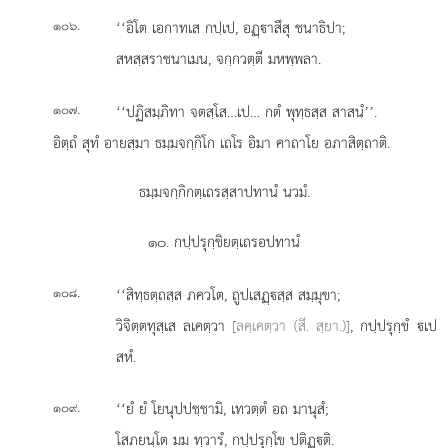
.
‘‘อิโต เอกาทเส กปฺเป, อฏฺาสึสุ ชนาธิปา;
๑๐๖
สหสฺสราชนาเมน, จกฺกวตฺตี มหพฺพลา.
.
‘‘ปฏิสมฺภิทา
จตสฺโส…เป… กตํ พุทฺธสฺส สาสนํ’’.
๑๐๗
อิตฺถํ สุทํ อายสฺมา ธมฺมจกฺกิโก เถโร อิมา คาถาโย อภาสิตฺถาติ.
ธมฺมจกฺกิกตฺเถรสฺสาปทานํ นวมํ.
๑๐. กปฺปรุกฺขิยตฺเถรอปทานํ
.
‘‘สิทฺธตฺถสฺส ภควโต, ถูปเสฏฺสฺส สมฺมุขา;
๑๐๘
วิจิตฺตทุสฺเส ลเคตฺวา
[ลคฺเคตฺวา (สี. สฺยา.)]
, กปฺปรุกฺขํ เป
สหํ.
.
‘‘ยํ
ยํ โยนุปปชฺชามิ, เทวตฺตํ อถ มานุสํ;
๑๐๙
โสภยนฺโต มม ทฺวารํ, กปฺปรุกฺโข ปติฏฺติ.