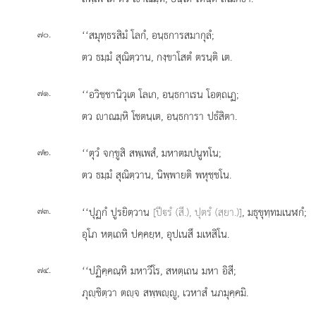
.
‘‘สมุทฺธรสิมํ โลกํ, อนฺธการสมากุลํ;
๗๐
ตว ธมฺมํ สุณิตฺวาน, กงฺขาโสตํ ตรนฺติ เต.
.
‘‘อวิชฺชานิวุเต โลเก, อนฺธกาเรน โอตฺถเฏ;
๗๑
ตว
าณมฺหิ โชตนฺเต, อนฺธการา ปธํสิตา.
.
‘‘ตุวํ จกฺขูสิ สพฺเพสํ, มหาตมปนูทโน;
๗๒
ตว ธมฺมํ สุณิตฺวาน, นิพฺพายติ พหุชฺชโน.
.
‘‘ปุฏกํ
ปูรยิตฺวาน
[ปีรํ (สี.), ปุตรํ (สฺยา.)]
, มธุขุทฺทมเนฬกํ;
๗๓
อุโภ หตฺเถหิ ปคฺคยฺห, อุปเนสึ มเหสิโน.
.
‘‘ปฏิคฺคณฺหิ มหาวีโร, สหตฺเถน มหา อิสี;
๗๔
ภุฺชิตฺวา ตฺจ สพฺพฺู, เวหาสํ นภมุคฺคมิ.