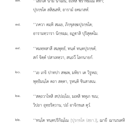
‘‘โสภิโต
นาม นาเมน, อโหสึ พฺราหฺมโณ ตทา;
๑๗
ปุรกฺขโต สสิสฺเสหิ, อารามํ อคมาสหํ.
.
‘‘ภควา ตมฺหิ สมเย, ภิกฺขุสงฺฆปุรกฺขโต;
๑๘
อารามทฺวารา นิกฺขมฺม, อฏฺาสิ ปุริสุตฺตโม.
.
‘‘ตมทฺทสาสึ สมฺพุทฺธํ, ทนฺตํ ทนฺตปุรกฺขตํ;
๑๙
สกํ จิตฺตํ ปสาเทตฺวา, สนฺถวึ โลกนายกํ.
.
‘‘เย เกจิ ปาทปา สพฺเพ, มหิยา เต วิรูหเร;
๒๐
พุทฺธิมนฺโต
ตถา สตฺตา, รุหนฺติ ชินสาสเน.
.
‘‘สตฺถวาโหสิ สปฺปฺโ, มเหสิ พหุเก ชเน;
๒๑
วิปถา อุทฺธริตฺวาน, ปถํ อาจิกฺขเส ตุวํ.
.
‘‘ทนฺโต
ทนฺตปริกิณฺโณ
[ปุรกฺขโต (สฺยา.)]
, ฌายี ฌานรเตหิ
๒๒