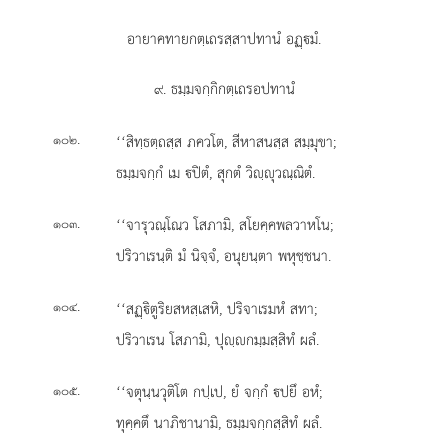
อายาคทายกตฺเถรสฺสาปทานํ อฏฺมํ.
๙. ธมฺมจกฺกิกตฺเถรอปทานํ
.
‘‘สิทฺธตฺถสฺส
ภควโต, สีหาสนสฺส สมฺมุขา;
๑๐๒
ธมฺมจกฺกํ เม ปิตํ, สุกตํ วิฺุวณฺณิตํ.
.
‘‘จารุวณฺโณว โสภามิ, สโยคฺคพลวาหโน;
๑๐๓
ปริวาเรนฺติ มํ นิจฺจํ, อนุยนฺตา พหุชฺชนา.
.
‘‘สฏฺิตูริยสหสฺเสหิ, ปริจาเรมหํ สทา;
๑๐๔
ปริวาเรน โสภามิ, ปุฺกมฺมสฺสิทํ ผลํ.
.
‘‘จตุนฺนวุติโต กปฺเป, ยํ จกฺกํ ปยึ อหํ;
๑๐๕
ทุคฺคตึ นาภิชานามิ, ธมฺมจกฺกสฺสิทํ ผลํ.