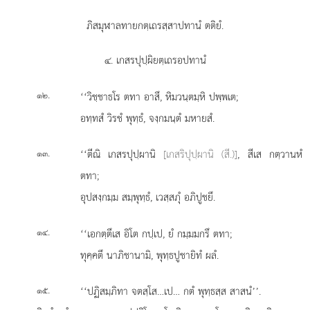
ภิสมุฬาลทายกตฺเถรสฺสาปทานํ ตติยํ.
๔. เกสรปุปฺผิยตฺเถรอปทานํ
.
‘‘วิชฺชาธโร
ตทา อาสึ, หิมวนฺตมฺหิ ปพฺพเต;
๑๒
อทฺทสํ วิรชํ พุทฺธํ, จงฺกมนฺตํ มหายสํ.
.
‘‘ตีณิ เกสรปุปฺผานิ
[เกสริปุปฺผานิ (สี.)]
, สีเส กตฺวานหํ
๑๓
ตทา;
อุปสงฺกมฺม สมฺพุทฺธํ, เวสฺสภุํ อภิปูชยึ.
.
‘‘เอกตฺตึเส อิโต กปฺเป, ยํ กมฺมมกรึ ตทา;
๑๔
ทุคฺคตึ นาภิชานามิ, พุทฺธปูชายิทํ ผลํ.
.
‘‘ปฏิสมฺภิทา จตสฺโส…เป… กตํ พุทฺธสฺส สาสนํ’’.
๑๕