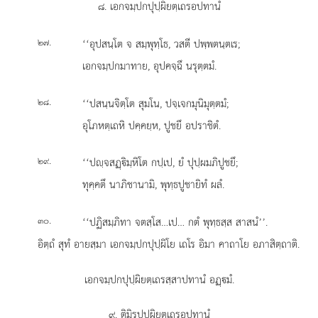
๘. เอกจมฺปกปุปฺผิยตฺเถรอปทานํ
.
‘‘อุปสนฺโต
จ สมฺพุทฺโธ, วสตี ปพฺพตนฺตเร;
๒๗
เอกจมฺปกมาทาย, อุปคจฺฉึ นรุตฺตมํ.
.
‘‘ปสนฺนจิตฺโต สุมโน, ปจฺเจกมุนิมุตฺตมํ;
๒๘
อุโภหตฺเถหิ ปคฺคยฺห, ปูชยึ อปราชิตํ.
.
‘‘ปฺจสฏฺิมฺหิโต กปฺเป, ยํ ปุปฺผมภิปูชยึ;
๒๙
ทุคฺคตึ นาภิชานามิ, พุทฺธปูชายิทํ ผลํ.
.
‘‘ปฏิสมฺภิทา
จตสฺโส…เป… กตํ พุทฺธสฺส สาสนํ’’.
๓๐
อิตฺถํ สุทํ อายสฺมา เอกจมฺปกปุปฺผิโย เถโร อิมา คาถาโย อภาสิตฺถาติ.
เอกจมฺปกปุปฺผิยตฺเถรสฺสาปทานํ อฏฺมํ.
๙. ติมิรปุปฺผิยตฺเถรอปทานํ