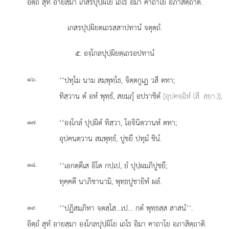
อิตฺถํ สุทํ อายสฺมา เกสรปุปฺผิโย เถโร อิมา คาถาโย อภาสิตฺถาติ.
เกสรปุปฺผิยตฺเถรสฺสาปทานํ จตุตฺถํ.
๕. องฺโกลปุปฺผิยตฺเถรอปทานํ
.
‘‘ปทุโม นาม สมฺพุทฺโธ, จิตฺตกูเฏ วสี ตทา;
๑๖
ทิสฺวาน ตํ อหํ พุทฺธํ, สยมฺภุํ อปราชิตํ
[อุปคจฺฉิหํ (สี. สฺยา.)]
.
.
‘‘องฺโกลํ
ปุปฺผิตํ ทิสฺวา, โอจินิตฺวานหํ ตทา;
๑๗
อุปคนฺตฺวาน สมฺพุทฺธํ, ปูชยึ ปทุมํ ชินํ.
.
‘‘เอกตฺตึเส อิโต กปฺเป, ยํ ปุปฺผมภิปูชยึ;
๑๘
ทุคฺคตึ นาภิชานามิ, พุทฺธปูชายิทํ ผลํ.
.
‘‘ปฏิสมฺภิทา
จตสฺโส…เป… กตํ พุทฺธสฺส สาสนํ’’.
๑๙
อิตฺถํ สุทํ อายสฺมา องฺโกลปุปฺผิโย เถโร อิมา คาถาโย อภาสิตฺถาติ.