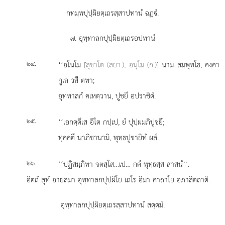
กทมฺพปุปฺผิยตฺเถรสฺสาปทานํ ฉฏฺํ.
๗. อุทฺทาลกปุปฺผิยตฺเถรอปทานํ
.
‘‘อโนโม
[สุชาโต (สฺยา.), อนุโม (ก.)]
นาม สมฺพุทฺโธ, คงฺคา
๒๔
กูเล วสี ตทา;
อุทฺทาลกํ คเหตฺวาน, ปูชยึ อปราชิตํ.
.
‘‘เอกตฺตึเส
อิโต กปฺเป, ยํ ปุปฺผมภิปูชยึ;
๒๕
ทุคฺคตึ นาภิชานามิ, พุทฺธปูชายิทํ ผลํ.
.
‘‘ปฏิสมฺภิทา จตสฺโส…เป… กตํ พุทฺธสฺส สาสนํ’’.
๒๖
อิตฺถํ สุทํ อายสฺมา อุทฺทาลกปุปฺผิโย เถโร อิมา คาถาโย อภาสิตฺถาติ.
อุทฺทาลกปุปฺผิยตฺเถรสฺสาปทานํ สตฺตมํ.