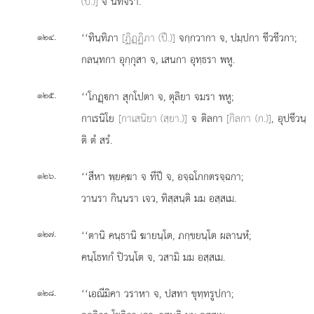
(ปี.)]
จ นทีจรา.
.
‘‘ทินฺทิภา
[ฏิฏฺฏิภา (ปี.)]
จกฺกวากา จ, ปมฺปกา ชีวชีวกา;
๑๒๔
กลนฺทกา อุกฺกุสา จ, เสนกา อุทฺธรา พหู.
.
‘‘โกฏฺกา สุกโปตา จ, ตุลิยา จมรา พหู;
๑๒๕
กาเรนิโย
[กาเสนิยา (สฺยา.)]
จ ติลกา
[กิลกา (ก.)]
, อุปชีวนฺ
ติ ตํ สรํ.
.
‘‘สีหา พฺยคฺฆา จ ทีปี จ, อจฺฉโกกตรจฺฉกา;
๑๒๖
วานรา กินฺนรา เจว, ทิสฺสนฺติ มม อสฺสเม.
.
‘‘ตานิ คนฺธานิ ฆายนฺโต, ภกฺขยนฺโต ผลานหํ;
๑๒๗
คนฺโธทกํ ปิวนฺโต จ, วสามิ มม อสฺสเม.
.
‘‘เอณีมิคา วราหา จ, ปสทา ขุทฺทรูปกา;
๑๒๘