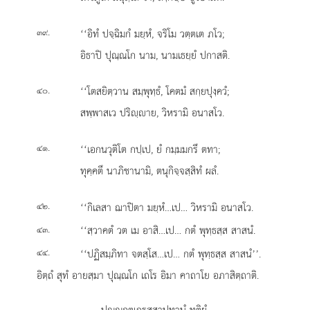
.
‘‘อิทํ ปจฺฉิมกํ มยฺหํ, จริโม วตฺตเต ภโว;
๓๙
อิธาปิ ปุณฺณโก นาม, นามเธยฺยํ ปกาสติ.
.
‘‘โตสยิตฺวาน
สมฺพุทฺธํ, โคตมํ สกฺยปุงฺควํ;
๔๐
สพฺพาสเว ปริฺาย, วิหรามิ อนาสโว.
.
‘‘เอกนวุติโต กปฺเป, ยํ กมฺมมกรึ ตทา;
๔๑
ทุคฺคตึ นาภิชานามิ, ตนุกิจฺจสฺสิทํ ผลํ.
.
‘‘กิเลสา ฌาปิตา มยฺหํ…เป… วิหรามิ อนาสโว.
๔๒
.
‘‘สฺวาคตํ วต เม อาสิ…เป… กตํ พุทฺธสฺส สาสนํ.
๔๓
.
‘‘ปฏิสมฺภิทา จตสฺโส…เป… กตํ พุทฺธสฺส สาสนํ’’.
๔๔
อิตฺถํ สุทํ อายสฺมา ปุณฺณโก เถโร อิมา คาถาโย อภาสิตฺถาติ.
ปุณฺณกตฺเถรสฺสาปทานํ ทุติยํ.