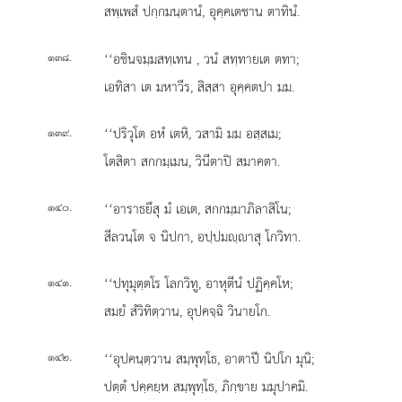
สพฺเพสํ ปกฺกมนฺตานํ, อุคฺคเตชาน ตาทินํ.
.
‘‘อชินจมฺมสทฺเทน
, วนํ สทฺทายเต ตทา;
๑๓๘
เอทิสา เต มหาวีร, สิสฺสา อุคฺคตปา มม.
.
‘‘ปริวุโต อหํ เตหิ, วสามิ มม อสฺสเม;
๑๓๙
โตสิตา สกกมฺเมน, วินีตาปิ สมาคตา.
.
‘‘อาราธยึสุ มํ เอเต, สกกมฺมาภิลาสิโน;
๑๔๐
สีลวนฺโต จ นิปกา, อปฺปมฺาสุ โกวิทา.
.
‘‘ปทุมุตฺตโร โลกวิทู, อาหุตีนํ ปฏิคฺคโห;
๑๔๑
สมยํ สํวิทิตฺวาน, อุปคจฺฉิ วินายโก.
.
‘‘อุปคนฺตฺวาน สมฺพุทฺโธ, อาตาปี นิปโก มุนิ;
๑๔๒
ปตฺตํ ปคฺคยฺห สมฺพุทฺโธ, ภิกฺขาย มมุปาคมิ.