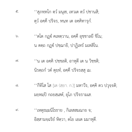
.
‘‘สุภทฺทโก ตฺวํ มนุเช, เทวเต ตฺวํ ปชานสิ;
๕
ตุวํ อคฺคึ ปริจร, หนฺท เต อคฺคิทารุกํ.
.
‘‘ตโต กฏฺํ คเหตฺวาน, อคฺคึ อุชฺชาลยี ชิโน;
๖
น ตตฺถ กฏฺํ ปชฺฌายิ, ปาฏิเหรํ มเหสิโน.
.
‘‘น เต อคฺคิ ปชฺชลติ, อาหุตี เต น วิชฺชติ;
๗
นิรตฺถกํ วตํ ตุยฺหํ, อคฺคึ ปริจรสฺสุ เม.
.
‘‘กีทิโส โส
[เต (สฺยา. ก.)]
มหาวีร, อคฺคิ ตว ปวุจฺจติ;
๘
มยฺหมฺปิ กถยสฺเสตํ, อุโภ ปริจรามเส.
.
‘‘เหตุธมฺมนิโรธาย
, กิเลสสมณาย จ;
๙
อิสฺสามจฺฉริยํ หิตฺวา, ตโย เอเต มมาหุตี.