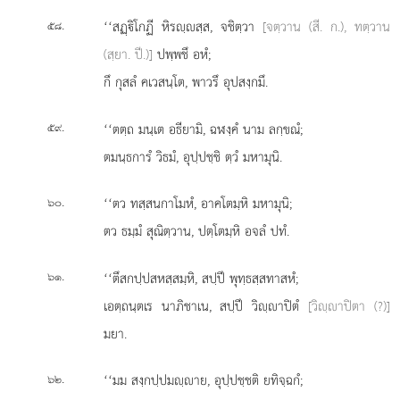
.
‘‘สฏฺิโกฏี หิรฺสฺส, จชิตฺวา
[จตฺวาน (สี. ก.), ทตฺวาน
๕๘
(สฺยา. ปี.)]
ปพฺพชึ อหํ;
กึ กุสลํ คเวสนฺโต, พาวรึ อุปสงฺกมึ.
.
‘‘ตตฺถ
มนฺเต อธียามิ, ฉฬงฺคํ นาม ลกฺขณํ;
๕๙
ตมนฺธการํ วิธมํ, อุปฺปชฺชิ ตฺวํ มหามุนิ.
.
‘‘ตว ทสฺสนกาโมหํ, อาคโตมฺหิ มหามุนิ;
๖๐
ตว ธมฺมํ สุณิตฺวาน, ปตฺโตมฺหิ อจลํ ปทํ.
.
‘‘ตึสกปฺปสหสฺสมฺหิ, สปฺปึ พุทฺธสฺสทาสหํ;
๖๑
เอตฺถนฺตเร นาภิชาเน, สปฺปึ วิฺาปิตํ
[วิฺาปิตา (?)]
มยา.
.
‘‘มม สงฺกปฺปมฺาย, อุปฺปชฺชติ ยทิจฺฉกํ;
๖๒