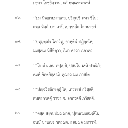
มธุนา โยชยิตฺวาน, ผลํ พุทฺธสฺสทาสหํ.
.
‘‘มม นิชฺฌายมานสฺส, ปริภุฺชิ ตทา ชิโน;
๑๖
ตตฺถ จิตฺตํ ปสาเทสึ, เปกฺขนฺโต โลกนายกํ.
.
‘‘ปทุมุตฺตโร โลกวิทู, อาหุตีนํ ปฏิคฺคโห;
๑๗
มมสฺสเม นิสีทิตฺวา, อิมา คาถา อภาสถ.
.
‘‘‘โย มํ ผเลน ตปฺเปสิ, ปสนฺโน เสหิ ปาณิภิ;
๑๘
ตมหํ กิตฺตยิสฺสามิ, สุณาถ มม ภาสโต.
.
‘‘‘ปฺจวีสติกฺขตฺตุํ
โส, เทวรชฺชํ กริสฺสติ;
๑๙
สหสฺสกฺขตฺตุํ ราชา จ, จกฺกวตฺตี ภวิสฺสติ.
.
‘‘‘ตสฺส สงฺกปฺปมฺาย, ปุพฺพกมฺมสมงฺคิโน;
๒๐
อนฺนํ ปานฺจ วตฺถฺจ, สยนฺจ มหารหํ.