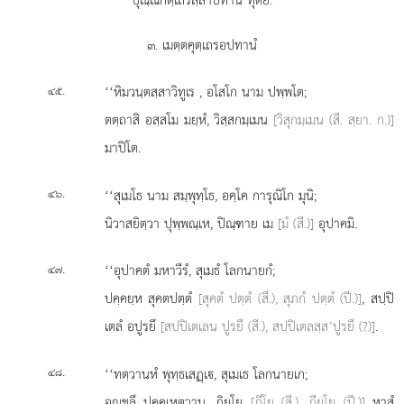
๓. เมตฺตคุตฺเถรอปทานํ
.
‘‘หิมวนฺตสฺสาวิทูเร
, อโสโก นาม ปพฺพโต;
๔๕
ตตฺถาสิ อสฺสโม มยฺหํ, วิสฺสกมฺเมน
[วิสุกมฺเมน (สี. สฺยา. ก.)]
มาปิโต.
.
‘‘สุเมโธ นาม สมฺพุทฺโธ, อคฺโค การุณิโก มุนิ;
๔๖
นิวาสยิตฺวา ปุพฺพณฺเห, ปิณฺฑาย เม
[มํ (สี.)]
อุปาคมิ.
.
‘‘อุปาคตํ
มหาวีรํ, สุเมธํ โลกนายกํ;
๔๗
ปคฺคยฺห สุคตปตฺตํ
[สุคตํ ปตฺตํ (สี.), สุภกํ ปตฺตํ (ปี.)]
, สปฺปิ
เตลํ อปูรยึ
[สปฺปิเตเลน ปูรยึ (สี.), สปฺปิเตลสฺส’ปูรยึ (?)]
.
.
‘‘ทตฺวานหํ พุทฺธเสฏฺเ, สุเมเธ โลกนายเก;
๔๘
อฺชลึ ปคฺคเหตฺวาน, ภิยฺโย
[ภีโย (สี.), ภียฺโย (ปี.)]
หาสํ