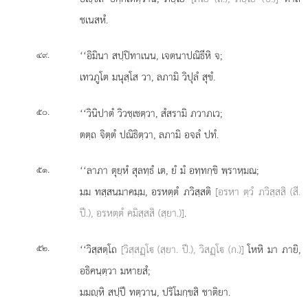
ชเนสหํ.
.
‘‘อิมินา สปฺปิทาเนน, เจตนาปณิธีหิ จ;
๔๙
เทวภูโต มนุสฺโส วา, ลภามิ วิปุลํ สุขํ.
.
‘‘วินิปาตํ วิวชฺเชตฺวา, สํสรามิ ภวาภเว;
๕๐
ตตฺถ จิตฺตํ ปณิธิตฺวา, ลภามิ อจลํ ปทํ.
.
‘‘ลาภา ตุยฺหํ สุลทฺธํ เต, ยํ มํ อทฺทกฺขิ พฺราหฺมณ;
๕๑
มม ทสฺสนมาคมฺม, อรหตฺตํ ภวิสฺสติ
[อรหา ตฺวํ ภวิสฺสสิ (สี.
ปี.), อรหตฺตํ คมิสฺสสิ (สฺยา.)]
.
.
‘‘วิสฺสตฺโถ
[วิสฺสฏฺโ (สฺยา. ปี.), วิสฏฺโ (ก.)]
โหหิ มา ภายิ,
๕๒
อธิคนฺตฺวา มหายสํ;
มมฺหิ สปฺปึ ทตฺวาน, ปริโมกฺขสิ ชาติยา.