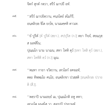
จิตกํ สุกตํ กตฺวา, สรีรํ ฌาปยึ อหํ.
.
‘‘สรีรํ ฌาปยิตฺวาน, คนฺธโตยํ สโมกิรึ;
๓๕
อนฺตลิกฺเข ิโต ยกฺโข, นามมคฺคหิ ตาวเท.
.
‘‘ยํ
ปูริตํ
[ตํ ปูริตํ (สฺยา.), สปฺปุริส (ก.)]
ตยา กิจฺจํ, สยมฺภุสฺ
๓๖
ส มเหสิโน;
ปุณฺณโก นาม นาเมน, สทา โหหิ ตุวํ
[ยทา โหสิ ตุวํ (สฺยา.),
สทา โหหิติ ตฺวํ (ก.)]
มุเน.
.
‘‘ตมฺหา กายา จวิตฺวาน, เทวโลกํ อคจฺฉหํ;
๓๗
ตตฺถ ทิพฺพมโย คนฺโธ, อนฺตลิกฺขา ปวสฺสติ
[อนฺตลิกฺเข ปวาย
ติ (สี.)]
.
.
‘‘ตตฺราปิ นามเธยฺยํ เม, ปุณฺณโกติ อหู ตทา;
๓๘
เทวภูโต มนุสฺโส วา, สงฺกปฺปํ ปูรยามหํ.