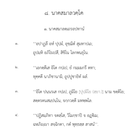
๘. นาคสมาลวคฺโค
๑. นาคสมาลตฺเถรอปทานํ
.
‘‘อปาฏลึ
อหํ ปุปฺผํ, อุชฺฌิตํ สุมหาปเถ;
๑
ถูปมฺหิ อภิโรเปสึ, สิขิโน โลกพนฺธุโน.
.
‘‘เอกตฺตึเส อิโต กปฺเป, ยํ กมฺมมกรึ ตทา;
๒
ทุคฺคตึ นาภิชานามิ, ถูปปูชายิทํ ผลํ.
.
‘‘อิโต ปนฺนรเส กปฺเป, ภูมิโย
[ปุปฺผิโย (สฺยา.)]
นาม ขตฺติโย;
๓
สตฺตรตนสมฺปนฺโน, จกฺกวตฺตี มหพฺพโล.
.
‘‘ปฏิสมฺภิทา จตสฺโส, วิโมกฺขาปิ จ อฏฺิเม;
๔
ฉฬภิฺา สจฺฉิกตา, กตํ พุทฺธสฺส สาสนํ’’.