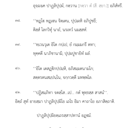
อุจฺฉงฺเค ปาฏลิปุปฺผํ, กตฺวาน
[กตฺวา ตํ (สี. สฺยา.)]
อภิสํหรึ.
.
‘‘หฏฺโ
หฏฺเน จิตฺเตน, ปุปฺเผหิ อภิปูชยึ;
๓๘
ติสฺสํ โลกวิทุํ นาถํ, นรเทวํ นมสฺสหํ.
.
‘‘ทฺเวนวุเต
อิโต กปฺเป, ยํ กมฺมมกรึ ตทา;
๓๙
ทุคฺคตึ นาภิชานามิ, ปุปฺผปูชายิทํ ผลํ.
.
‘‘อิโต เตสฏฺิกปฺปมฺหิ, อภิสมฺมตนามโก;
๔๐
สตฺตรตนสมฺปนฺโน, จกฺกวตฺตี มหพฺพโล.
.
‘‘ปฏิสมฺภิทา จตสฺโส…เป… กตํ พุทฺธสฺส สาสนํ’’.
๔๑
อิตฺถํ สุทํ อายสฺมา ปาฏลิปุปฺผิโย เถโร อิมา คาถาโย อภาสิตฺถาติ.
ปาฏลิปุปฺผิยตฺเถรสฺสาปทานํ อฏฺมํ.