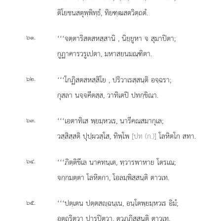
ติโยชนสตุพฺพิทฺธํ, ทิยฑฺฒสตวิตฺถตํ.
.
‘‘‘จตฺตาริสตสหสฺสานิ
, นิยฺยูหา จ สุมาปิตา;
๖๑
กูฏาคารวรูเปตา, มหาสยนมณฺฑิตา.
.
‘‘‘โกฏิสตสหสฺสิโย
, ปริวาเรสฺสนฺติ อจฺฉรา;
๖๒
กุสลา นจฺจคีตสฺส, วาทิเตปิ ปทกฺขิณา.
.
‘‘‘เอตาทิเส พฺยมฺหวเร, นารีคณสมากุเล;
๖๓
วสฺสิสฺสติ ปุปฺผวสฺโส, ทิพฺโพ
[ปท (ก.)]
โลหิตโก สทา.
.
‘‘‘ภิตฺติขีเล นาคทนฺเต, ทฺวารพาหาย โตรเณ;
๖๔
จกฺกมตฺตา โลหิตกา, โอลมฺพิสฺสนฺติ ตาวเท.
.
‘‘‘ปตฺเตน ปตฺตสฺฉนฺเน, อนฺโตพฺยมฺหวเร อิมํ;
๖๕
อตฺถริตฺวา ปารุปิตฺวา, ตุวฏฺฏิสฺสนฺติ ตาวเท.