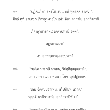
.
‘‘ปฏิสมฺภิทา จตสฺโส…เป… กตํ พุทฺธสฺส สาสนํ’’.
๑๗
อิตฺถํ
สุทํ อายสฺมา ภิสาลุวทายโก เถโร อิมา คาถาโย อภาสิตฺถาติ.
ภิสาลุวทายกตฺเถรสฺสาปทานํ จตุตฺถํ.
ฉฏฺภาณวารํ.
๕. เอกสฺกตฺเถรอปทานํ
.
‘‘ขณฺโฑ
นามาสิ นาเมน, วิปสฺสิสฺสคฺคสาวโก;
๑๘
เอกา ภิกฺขา มยา ทินฺนา, โลกาหุติปฏิคฺคเห.
.
‘‘เตน จิตฺตปฺปสาเทน, ทฺวิปทินฺท นราสภ;
๑๙
ทุคฺคตึ นาภิชานามิ, เอกภิกฺขายิทํ ผลํ.
.
‘‘จตฺตาลีสมฺหิโต กปฺเป, วรุโณ นาม ขตฺติโย;
๒๐