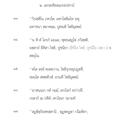
๒. เอกสงฺขิยตฺเถรอปทานํ
.
‘‘วิปสฺสิโน ภควโต, มหาโพธิมโห อหุ;
๑๓
มหาชนา สมาคมฺม, ปูเชนฺติ โพธิมุตฺตมํ.
.
‘‘น หิ ตํ โอรกํ มฺเ, พุทฺธเสฏฺโ ภวิสฺสติ;
๑๔
ยสฺสายํ อีทิสา โพธิ, ปูชนียา
[อีทิโส โพธิ, ปูชนีโย (สฺยา.)]
จ
สตฺถุโน.
.
‘‘ตโต สงฺขํ คเหตฺวาน, โพธิรุกฺขมุปฏฺหึ;
๑๕
ธมนฺโต สพฺพทิวสํ, อวนฺทึ โพธิมุตฺตมํ.
.
‘‘อาสนฺนเก กตํ กมฺมํ, เทวโลกํ อปาปยี;
๑๖
กเฬวรํ เม ปติตํ, เทวโลเก รมามหํ.
.
‘‘สฏฺิตุริยสหสฺสานิ
, ตุฏฺหฏฺา ปโมทิตา;
๑๗