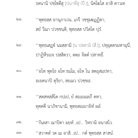
รตนานิ ปชฺโชตึสุ
[ปนาทึสุ (ปี.)]
, นิคฺโฆโส อาสิ ตาวเท.
.
‘‘พุทฺธสฺส อานุภาเวน, เภรี วชฺชุมฆฏฺฏิตา;
๒๘
สยํ วีณา ปวชฺชนฺติ, พุทฺธสฺส ปวิสโต ปุรํ.
.
‘‘พุทฺธเสฏฺํ นมสฺสามิ
[น ปสฺสามิ (สี.)]
, ปทุมุตฺตรมหามุนึ;
๒๙
ปาฏิหีรฺจ ปสฺสิตฺวา, ตตฺถ จิตฺตํ ปสาทยึ.
.
‘‘อโห พุทฺโธ อโห ธมฺโม, อโห โน สตฺถุสมฺปทา;
๓๐
อเจตนาปิ ตุริยา, สยเมว ปวชฺชเร.
.
‘‘สตสหสฺสิโต กปฺเป, ยํ สฺมลภึ ตทา;
๓๑
ทุคฺคตึ นาภิชานามิ, พุทฺธสฺายิทํ ผลํ.
.
‘‘กิเลสา ฌาปิตา มยฺหํ…เป… วิหรามิ อนาสโว.
๓๒
.
‘‘สฺวาคตํ วต เม อาสิ…เป… กตํ พุทฺธสฺส สาสนํ.
๓๓