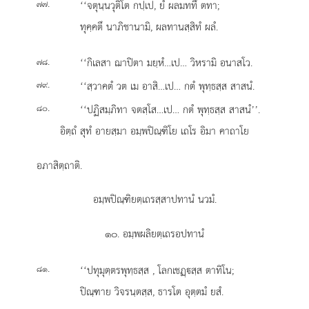
.
‘‘จตุนฺนวุติโต กปฺเป, ยํ ผลมททึ ตทา;
๗๗
ทุคฺคตึ นาภิชานามิ, ผลทานสฺสิทํ ผลํ.
.
‘‘กิเลสา ฌาปิตา มยฺหํ…เป… วิหรามิ อนาสโว.
๗๘
.
‘‘สฺวาคตํ วต เม อาสิ…เป… กตํ พุทฺธสฺส สาสนํ.
๗๙
.
‘‘ปฏิสมฺภิทา จตสฺโส…เป… กตํ พุทฺธสฺส สาสนํ’’.
๘๐
อิตฺถํ สุทํ อายสฺมา อมฺพปิณฺฑิโย เถโร อิมา คาถาโย
อภาสิตฺถาติ.
อมฺพปิณฺฑิยตฺเถรสฺสาปทานํ นวมํ.
๑๐. อมฺพผลิยตฺเถรอปทานํ
.
‘‘ปทุมุตฺตรพุทฺธสฺส
, โลกเชฏฺสฺส ตาทิโน;
๘๑
ปิณฺฑาย วิจรนฺตสฺส, ธารโต อุตฺตมํ ยสํ.