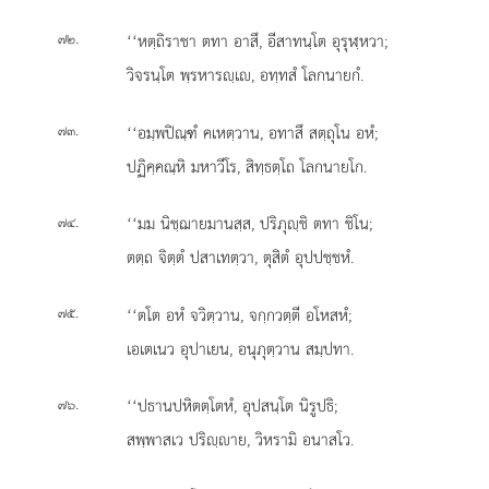
.
‘‘หตฺถิราชา ตทา อาสึ, อีสาทนฺโต อุรุฬฺหวา;
๗๒
วิจรนฺโต พฺรหารฺเ, อทฺทสํ โลกนายกํ.
.
‘‘อมฺพปิณฺฑํ
คเหตฺวาน, อทาสึ สตฺถุโน อหํ;
๗๓
ปฏิคฺคณฺหิ มหาวีโร, สิทฺธตฺโถ โลกนายโก.
.
‘‘มม นิชฺฌายมานสฺส, ปริภุฺชิ ตทา ชิโน;
๗๔
ตตฺถ จิตฺตํ ปสาเทตฺวา, ตุสิตํ อุปปชฺชหํ.
.
‘‘ตโต อหํ จวิตฺวาน, จกฺกวตฺตี อโหสหํ;
๗๕
เอเตเนว อุปาเยน, อนุภุตฺวาน สมฺปทา.
.
‘‘ปธานปหิตตฺโตหํ, อุปสนฺโต นิรูปธิ;
๗๖
สพฺพาสเว ปริฺาย, วิหรามิ อนาสโว.