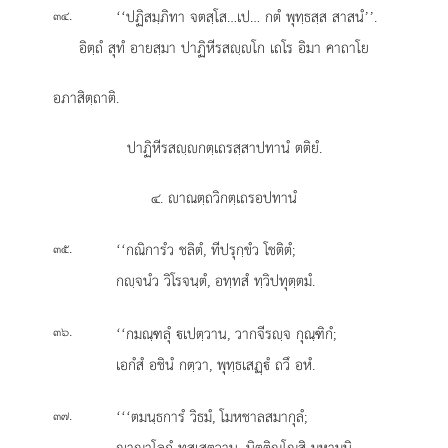
.
‘‘ปฏิสมฺภิทา จตสฺโส…เป… กตํ พุทฺธสฺส สาสนํ’’.
๓๔
อิตฺถํ
สุทํ อายสฺมา ปาฏิหีรสฺโก เถโร อิมา คาถาโย
อภาสิตฺถาติ.
ปาฏิหีรสฺกตฺเถรสฺสาปทานํ ตติยํ.
๔. าณตฺถวิกตฺเถรอปทานํ
.
‘‘กณิการํว
ชลิตํ, ทีปรุกฺขํว โชติตํ;
๓๕
กฺจนํว วิโรจนฺตํ, อทฺทสํ ทฺวิปทุตฺตมํ.
.
‘‘กมณฺฑลุํ เปตฺวาน, วากจีรฺจ กุณฺฑิกํ;
๓๖
เอกํสํ อชินํ กตฺวา, พุทฺธเสฏฺํ ถวึ อหํ.
.
‘‘‘ตมนฺธการํ วิธมํ, โมหชาลสมากุลํ;
๓๗
าณาโลกํ ทสฺเสตฺวาน, นิตฺติณฺโณสิ มหามุนิ.