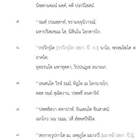
นิพฺพานคมนํ มคฺคํ, คตึ ปงฺกวิโสสนํ.
.
‘‘อมตํ ปรมสฺสาทํ, ชรามจฺจุนิวารณํ;
๕
มหาปริสมชฺเฌ โส, นิสินฺโน โลกตารโก.
.
‘‘กรวีกรุโต
[กรวีกรุโท (สฺยา. ปี. ก.)]
นาโถ, พฺรหฺมโฆโส ต
๖
ถาคโต;
อุทฺธรนฺโต มหาทุคฺคา, วิปฺปนฏฺเ อนายเก.
.
‘‘เทเสนฺโต วิรชํ ธมฺมํ, ทิฏฺโ เม โลกนายโก;
๗
ตสฺส ธมฺมํ สุณิตฺวาน, ปพฺพชึ อนคาริยํ.
.
‘‘ปพฺพชิตฺวา ตทาปาหํ, จินฺเตนฺโต ชินสาสนํ;
๘
เอกโกว วเน รมฺเม, วสึ สํสคฺคปีฬิโต.
.
‘‘สกฺกายวูปกาโส
เม, เหตุภูโต มมาภวี
[มมาคมี (สฺยา. ปี.)]
;
๙