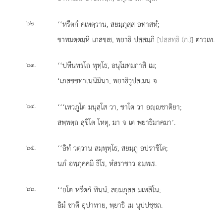
.
‘‘หรีตกํ คเหตฺวาน, สยมฺภุสฺส อทาสหํ;
๖๒
ขาทมตฺตมฺหิ เภสชฺเช, พฺยาธิ ปสฺสมฺภิ
[ปสฺสทฺธิ (ก.)]
ตาวเท.
.
‘‘ปหีนทรโถ พุทฺโธ, อนุโมทมกาสิ เม;
๖๓
‘เภสชฺชทาเนนิมินา, พฺยาธิวูปสเมน จ.
.
‘‘‘เทวภูโต มนุสฺโส วา, ชาโต วา อฺชาติยา;
๖๔
สพฺพตฺถ สุขิโต โหตุ, มา จ เต พฺยาธิมาคมา’.
.
‘‘อิทํ
วตฺวาน สมฺพุทฺโธ, สยมฺภู อปราชิโต;
๖๕
นภํ อพฺภุคฺคมี ธีโร, หํสราชาว อมฺพเร.
.
‘‘ยโต หรีตกํ ทินฺนํ, สยมฺภุสฺส มเหสิโน;
๖๖
อิมํ ชาตึ อุปาทาย, พฺยาธิ เม นุปปชฺชถ.