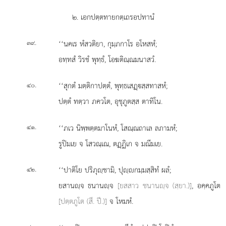
๒. เอกปตฺตทายกตฺเถรอปทานํ
.
‘‘นคเร หํสวติยา, กุมฺภกาโร อโหสหํ;
๓๙
อทฺทสํ วิรชํ พุทฺธํ, โอฆติณฺณมนาสวํ.
.
‘‘สุกตํ มตฺติกาปตฺตํ, พุทฺธเสฏฺสฺสทาสหํ;
๔๐
ปตฺตํ ทตฺวา ภควโต, อุชุภูตสฺส ตาทิโน.
.
‘‘ภเว นิพฺพตฺตมาโนหํ, โสณฺณถาเล ลภามหํ;
๔๑
รูปิมเย จ โสวณฺเณ, ตฏฺฏิเก จ มณีมเย.
.
‘‘ปาติโย ปริภุฺชามิ, ปุฺกมฺมสฺสิทํ ผลํ;
๔๒
ยสานฺจ ธนานฺจ
[ยสสาว ชนานฺจ (สฺยา.)]
, อคฺคภูโต
[ปตฺตภูโต (สี. ปี.)]
จ โหมหํ.