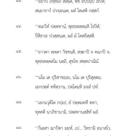
.
‘‘ยถาปิ ภทฺทเก เขตฺเต, พีชํ อปฺปมฺปิ โรปิตํ;
๔๓
สมฺมาธารํ ปวจฺฉนฺเต, ผลํ โตเสติ กสฺสกํ.
.
‘‘ตเถวิทํ ปตฺตทานํ, พุทฺธเขตฺตมฺหิ โรปิตํ;
๔๔
ปีติธาเร ปวสฺสนฺเต, ผลํ มํ โตสยิสฺสติ.
.
‘‘ยาวตา เขตฺตา วิชฺชนฺติ, สงฺฆาปิ จ คณาปิ จ;
๔๕
พุทฺธเขตฺตสโม นตฺถิ, สุขโท สพฺพปาณินํ.
.
‘‘นโม
เต ปุริสาชฺ, นโม เต ปุริสุตฺตม;
๔๖
เอกปตฺตํ ททิตฺวาน, ปตฺโตมฺหิ อจลํ ปทํ.
.
‘‘เอกนวุติโต กปฺเป, ยํ ปตฺตมททึ ตทา;
๔๗
ทุคฺคตึ นาภิชานามิ, ปตฺตทานสฺสิทํ ผลํ.
.
‘‘กิเลสา
ฌาปิตา มยฺหํ…เป… วิหรามิ อนาสโว.
๔๘