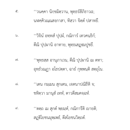
.
‘‘วนคฺคา
นิกฺขมิตฺวาน, พุทฺธรํสีภิธาวเร;
๕
นฬคฺคิวณฺณสงฺกาสา, ทิสฺวา จิตฺตํ ปสาทยึ.
.
‘‘วิจินํ อทฺทสํ ปุปฺผํ, กณิการํ เทวคนฺธิกํ;
๖
ตีณิ ปุปฺผานิ อาทาย, พุทฺธเสฏฺมปูชยึ.
.
‘‘พุทฺธสฺส อานุภาเวน, ตีณิ ปุปฺผานิ เม ตทา;
๗
อุทฺธํวณฺฏา อโธปตฺตา, ฉายํ กุพฺพนฺติ สตฺถุโน.
.
‘‘เตน กมฺเมน สุกเตน, เจตนาปณิธีหิ จ;
๘
ชหิตฺวา มานุสํ เทหํ, ตาวตึสมคจฺฉหํ.
.
‘‘ตตฺถ
เม สุกตํ พฺยมฺหํ, กณิการีติ ายติ;
๙
สฏฺิโยชนมุพฺเพธํ, ตึสโยชนวิตฺถตํ.