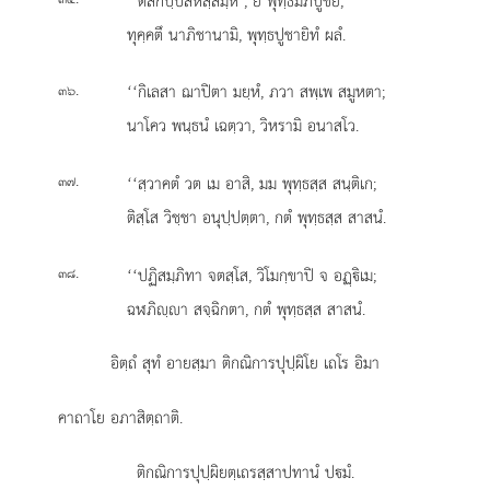
‘‘ตึสกปฺปสหสฺสมฺหิ
, ยํ พุทฺธมภิปูชยึ;
ทุคฺคตึ นาภิชานามิ, พุทฺธปูชายิทํ ผลํ.
.
‘‘กิเลสา ฌาปิตา มยฺหํ, ภวา สพฺเพ สมูหตา;
๓๖
นาโคว พนฺธนํ เฉตฺวา, วิหรามิ อนาสโว.
.
‘‘สฺวาคตํ วต เม อาสิ, มม พุทฺธสฺส สนฺติเก;
๓๗
ติสฺโส วิชฺชา อนุปฺปตฺตา, กตํ พุทฺธสฺส สาสนํ.
.
‘‘ปฏิสมฺภิทา
จตสฺโส, วิโมกฺขาปิ จ อฏฺิเม;
๓๘
ฉฬภิฺา สจฺฉิกตา, กตํ พุทฺธสฺส สาสนํ.
อิตฺถํ สุทํ อายสฺมา ติกณิการปุปฺผิโย เถโร อิมา
คาถาโย อภาสิตฺถาติ.
ติกณิการปุปฺผิยตฺเถรสฺสาปทานํ ปมํ.