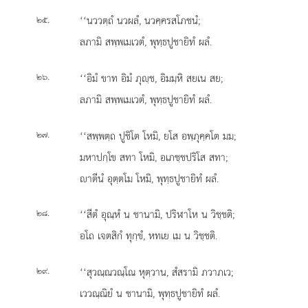
.
‘‘นววตฺถํ
นวผลํ, นวคฺครสโภชนํ;
๒๕
ลภามิ สพฺพเมเวตํ, พุทฺธปูชายิทํ ผลํ.
.
‘‘อิมํ ขาท อิมํ ภุฺช, อิมมฺหิ สยเน สย;
๒๖
ลภามิ สพฺพเมเวตํ, พุทฺธปูชายิทํ ผลํ.
.
‘‘สพฺพตฺถ ปูชิโต โหมิ, ยโส อพฺภุคฺคโต มม;
๒๗
มหาปกฺโข สทา โหมิ, อเภชฺชปริโส สทา;
าตีนํ อุตฺตโม โหมิ, พุทฺธปูชายิทํ ผลํ.
.
‘‘สีตํ
อุณฺหํ น ชานามิ, ปริฬาโห น วิชฺชติ;
๒๘
อโถ เจตสิกํ ทุกฺขํ, หทเย เม น วิชฺชติ.
.
‘‘สุวณฺณวณฺโณ หุตฺวาน, สํสรามิ ภวาภเว;
๒๙
เววณฺณิยํ น ชานามิ, พุทฺธปูชายิทํ ผลํ.