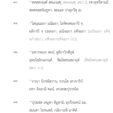
.
‘‘สหสฺสกณฺฑํ สตเภณฺฑุ
[สตเคณฺฑุ (สฺยา.)]
, ธชาลุหริตามยํ;
๑๐
สตสหสฺสนิยฺยูหา, พฺยมฺเห ปาตุภวึสุ เม.
.
‘‘โสณฺณมยา มณิมยา, โลหิตงฺคมยาปิ จ;
๑๑
ผลิกาปิ จ ปลฺลงฺกา, เยนิจฺฉกา ยทิจฺฉกา
[เยนิจฺฉยา ยทิจฺ
ฉกํ (สฺยา.), ยทิจฺฉกายทิจฺฉกา (ก.)]
.
.
‘‘มหารหฺจ
สยนํ, ตูลิกาวิกตียุตํ;
๑๒
อุทฺธโลมิกเอกนฺตํ, พิมฺโพหนสมายุตํ
[พิพฺโพหนสมายุตํ…
(สฺยา. ก.)]
.
.
‘‘ภวนา นิกฺขมิตฺวาน, จรนฺโต เทวจาริกํ;
๑๓
ยทา อิจฺฉามิ คมนํ, เทวสงฺฆปุรกฺขโต.
.
‘‘ปุปฺผสฺส เหฏฺา ติฏฺามิ, อุปริจฺฉทนํ มม;
๑๔
สมนฺตา โยชนสตํ, กณิกาเรหิ ฉาทิตํ.