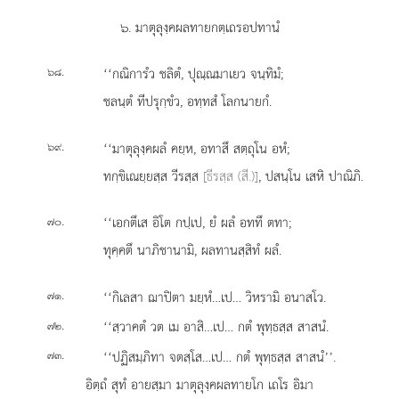
๖. มาตุลุงฺคผลทายกตฺเถรอปทานํ
.
‘‘กณิการํว
ชลิตํ, ปุณฺณมาเยว จนฺทิมํ;
๖๘
ชลนฺตํ ทีปรุกฺขํว, อทฺทสํ โลกนายกํ.
.
‘‘มาตุลุงฺคผลํ
คยฺห, อทาสึ สตฺถุโน อหํ;
๖๙
ทกฺขิเณยฺยสฺส วีรสฺส
[ธีรสฺส (สี.)]
, ปสนฺโน เสหิ ปาณิภิ.
.
‘‘เอกตึเส อิโต กปฺเป, ยํ ผลํ อททึ ตทา;
๗๐
ทุคฺคตึ นาภิชานามิ, ผลทานสฺสิทํ ผลํ.
.
‘‘กิเลสา ฌาปิตา มยฺหํ…เป… วิหรามิ อนาสโว.
๗๑
.
‘‘สฺวาคตํ วต เม อาสิ…เป… กตํ พุทฺธสฺส สาสนํ.
๗๒
.
‘‘ปฏิสมฺภิทา จตสฺโส…เป… กตํ พุทฺธสฺส สาสนํ’’.
๗๓
อิตฺถํ สุทํ อายสฺมา มาตุลุงฺคผลทายโก เถโร อิมา