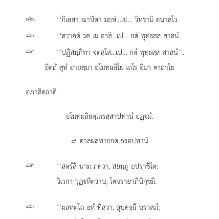
.
‘‘กิเลสา ฌาปิตา มยฺหํ…เป… วิหรามิ อนาสโว.
๘๒
.
‘‘สฺวาคตํ
วต เม อาสิ…เป… กตํ พุทฺธสฺส สาสนํ.
๘๓
.
‘‘ปฏิสมฺภิทา จตสฺโส…เป… กตํ พุทฺธสฺส สาสนํ’’.
๘๔
อิตฺถํ สุทํ อายสฺมา อโมทผลิโย เถโร อิมา คาถาโย
อภาสิตฺถาติ.
อโมทผลิยตฺเถรสฺสาปทานํ อฏฺมํ.
๙. ตาลผลทายกตฺเถรอปทานํ
.
‘‘สตรํสี นาม ภควา, สยมฺภู อปราชิโต;
๘๕
วิเวกา วุฏฺหิตฺวาน, โคจรายาภินิกฺขมิ.
.
‘‘ผลหตฺโถ อหํ ทิสฺวา, อุปคจฺฉึ นราสภํ;
๘๖