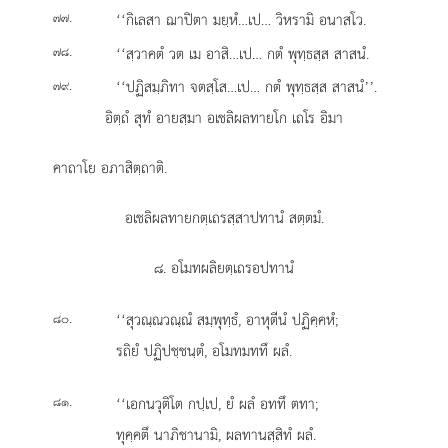
.
‘‘กิเลสา ฌาปิตา มยฺหํ…เป… วิหรามิ อนาสโว.
๗๗
.
‘‘สฺวาคตํ วต เม อาสิ…เป… กตํ พุทฺธสฺส สาสนํ.
๗๘
.
‘‘ปฏิสมฺภิทา จตสฺโส…เป… กตํ พุทฺธสฺส สาสนํ’’.
๗๙
อิตฺถํ สุทํ อายสฺมา อเชลิผลทายโก เถโร อิมา
คาถาโย อภาสิตฺถาติ.
อเชลิผลทายกตฺเถรสฺสาปทานํ สตฺตมํ.
๘. อโมทผลิยตฺเถรอปทานํ
.
‘‘สุวณฺณวณฺณํ
สมฺพุทฺธํ, อาหุตีนํ ปฏิคฺคหํ;
๘๐
รถิยํ ปฏิปชฺชนฺตํ, อโมทมททึ ผลํ.
.
‘‘เอกนวุติโต กปฺเป, ยํ ผลํ อททึ ตทา;
๘๑
ทุคฺคตึ นาภิชานามิ, ผลทานสฺสิทํ ผลํ.