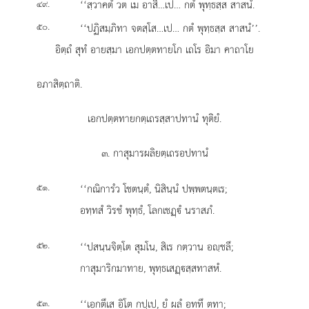
.
‘‘สฺวาคตํ
วต เม อาสิ…เป… กตํ พุทฺธสฺส สาสนํ.
๔๙
.
‘‘ปฏิสมฺภิทา จตสฺโส…เป… กตํ พุทฺธสฺส สาสนํ’’.
๕๐
อิตฺถํ สุทํ อายสฺมา เอกปตฺตทายโก เถโร อิมา คาถาโย
อภาสิตฺถาติ.
เอกปตฺตทายกตฺเถรสฺสาปทานํ ทุติยํ.
๓. กาสุมารผลิยตฺเถรอปทานํ
.
‘‘กณิการํว
โชตนฺตํ, นิสินฺนํ ปพฺพตนฺตเร;
๕๑
อทฺทสํ วิรชํ พุทฺธํ, โลกเชฏฺํ นราสภํ.
.
‘‘ปสนฺนจิตฺโต สุมโน, สิเร กตฺวาน อฺชลึ;
๕๒
กาสุมาริกมาทาย, พุทฺธเสฏฺสฺสทาสหํ.
.
‘‘เอกตึเส อิโต กปฺเป, ยํ ผลํ อททึ ตทา;
๕๓