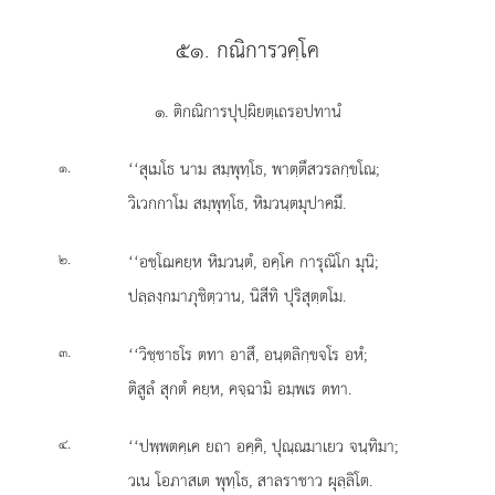
๕๑. กณิการวคฺโค
๑. ติกณิการปุปฺผิยตฺเถรอปทานํ
.
‘‘สุเมโธ
นาม สมฺพุทฺโธ, พาตฺตึสวรลกฺขโณ;
๑
วิเวกกาโม สมฺพุทฺโธ, หิมวนฺตมุปาคมึ.
.
‘‘อชฺโฌคยฺห หิมวนฺตํ, อคฺโค การุณิโก มุนิ;
๒
ปลฺลงฺกมาภุชิตฺวาน, นิสีทิ ปุริสุตฺตโม.
.
‘‘วิชฺชาธโร ตทา อาสึ, อนฺตลิกฺขจโร อหํ;
๓
ติสูลํ สุกตํ คยฺห, คจฺฉามิ อมฺพเร ตทา.
.
‘‘ปพฺพตคฺเค ยถา อคฺคิ, ปุณฺณมาเยว จนฺทิมา;
๔
วเน โอภาสเต พุทฺโธ, สาลราชาว ผุลฺลิโต.