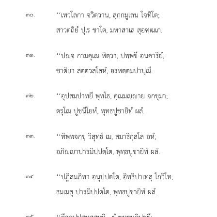
.
‘‘เทวโลกา จวิตฺวาน, สุกฺกมูเลน โจทิโต;
๓๐
สาวตฺถิยํ ปุเร ชาโต, มหาสาเล สุอฑฺฒเก.
.
‘‘ปฺจ กามคุเณ หิตฺวา, ปพฺพชึ อนคาริยํ;
๓๑
ชาติยา สตฺตวสฺโสหํ, อรหตฺตมปาปุณึ.
.
‘‘อุปสมฺปาทยี พุทฺโธ, คุณมฺาย จกฺขุมา;
๓๒
ตรุโณ ปูชนีโยหํ, พุทฺธปูชายิทํ ผลํ.
.
‘‘ทิพฺพจกฺขุ วิสุทฺธํ เม, สมาธิกุสโล อหํ;
๓๓
อภิฺาปารมิปฺปตฺโต, พุทฺธปูชายิทํ ผลํ.
.
‘‘ปฏิสมฺภิทา อนุปฺปตฺโต, อิทฺธิปาเทสุ โกวิโท;
๓๔
ธมฺเมสุ ปารมิปฺปตฺโต, พุทฺธปูชายิทํ ผลํ.
.
๓๕