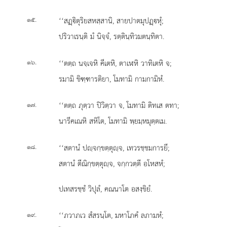
.
‘‘สฏฺิตุริยสหสฺสานิ, สายปาตมุปฏฺหุํ;
๑๕
ปริวาเรนฺติ มํ นิจฺจํ, รตฺตินฺทิวมตนฺทิตา.
.
‘‘ตตฺถ นจฺเจหิ คีเตหิ, ตาเฬหิ วาทิเตหิ จ;
๑๖
รมามิ ขิฑฺฑารติยา, โมทามิ กามกามิหํ.
.
‘‘ตตฺถ ภุตฺวา ปิวิตฺวา จ, โมทามิ ติทเส ตทา;
๑๗
นารีคเณหิ สหิโต, โมทามิ พฺยมฺหมุตฺตเม.
.
‘‘สตานํ ปฺจกฺขตฺตุฺจ, เทวรชฺชมการยึ;
๑๘
สตานํ ตีณิกฺขตฺตุฺจ, จกฺกวตฺตี อโหสหํ;
ปเทสรชฺชํ
วิปุลํ, คณนาโต อสงฺขิยํ.
.
‘‘ภวาภเว สํสรนฺโต, มหาโภคํ ลภามหํ;
๑๙