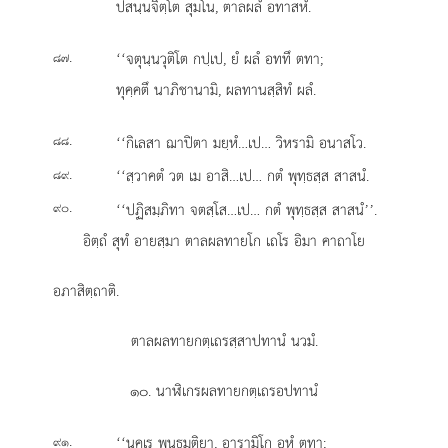
ปสนฺนจิตฺโต สุมโน, ตาลผลํ อทาสหํ.
.
‘‘จตุนฺนวุติโต กปฺเป, ยํ ผลํ อททึ ตทา;
๘๗
ทุคฺคตึ นาภิชานามิ, ผลทานสฺสิทํ ผลํ.
.
‘‘กิเลสา ฌาปิตา มยฺหํ…เป… วิหรามิ อนาสโว.
๘๘
.
‘‘สฺวาคตํ วต เม อาสิ…เป… กตํ พุทฺธสฺส สาสนํ.
๘๙
.
‘‘ปฏิสมฺภิทา จตสฺโส…เป… กตํ พุทฺธสฺส สาสนํ’’.
๙๐
อิตฺถํ
สุทํ อายสฺมา ตาลผลทายโก เถโร อิมา คาถาโย
อภาสิตฺถาติ.
ตาลผลทายกตฺเถรสฺสาปทานํ นวมํ.
๑๐. นาฬิเกรผลทายกตฺเถรอปทานํ
.
‘‘นคเร
พนฺธุมติยา, อารามิโก อหํ ตทา;
๙๑