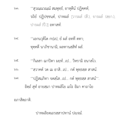
.
‘‘สุวณฺณวณฺณํ สมฺพุทฺธํ, อาหุตีนํ ปฏิคฺคหํ;
๖๓
รถิยํ ปฏิปชฺชนฺตํ, ปาทผลํ
[วารผลํ (สี.), จารผลํ (สฺยา.),
ปารผลํ (ปี.)]
อทาสหํ.
.
‘‘เอกนวุติโต กปฺเป, ยํ ผลํ อททึ ตทา;
๖๔
ทุคฺคตึ นาภิชานามิ, ผลทานสฺสิทํ ผลํ.
.
‘‘กิเลสา
ฌาปิตา มยฺหํ…เป… วิหรามิ อนาสโว.
๖๕
.
‘‘สฺวาคตํ วต เม อาสิ…เป… กตํ พุทฺธสฺส สาสนํ.
๖๖
.
‘‘ปฏิสมฺภิทา จตสฺโส…เป… กตํ พุทฺธสฺส สาสนํ’’.
๖๗
อิตฺถํ สุทํ อายสฺมา ปาทผลิโย เถโร อิมา คาถาโย
อภาสิตฺถาติ.
ปาทผลิยตฺเถรสฺสาปทานํ ปฺจมํ.