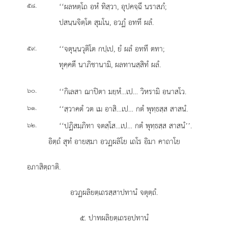
.
‘‘ผลหตฺโถ
อหํ ทิสฺวา, อุปคจฺฉึ นราสภํ;
๕๘
ปสนฺนจิตฺโต สุมโน, อวฏํ อททึ ผลํ.
.
‘‘จตุนฺนวุติโต
กปฺเป, ยํ ผลํ อททึ ตทา;
๕๙
ทุคฺคตึ นาภิชานามิ, ผลทานสฺสิทํ ผลํ.
.
‘‘กิเลสา ฌาปิตา มยฺหํ…เป… วิหรามิ อนาสโว.
๖๐
.
‘‘สฺวาคตํ วต เม อาสิ…เป… กตํ พุทฺธสฺส สาสนํ.
๖๑
.
‘‘ปฏิสมฺภิทา
จตสฺโส…เป… กตํ พุทฺธสฺส สาสนํ’’.
๖๒
อิตฺถํ สุทํ อายสฺมา อวฏผลิโย เถโร อิมา คาถาโย
อภาสิตฺถาติ.
อวฏผลิยตฺเถรสฺสาปทานํ จตุตฺถํ.
๕. ปาทผลิยตฺเถรอปทานํ