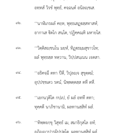
อทฺทสํ วิรชํ พุทฺธํ, คจฺฉนฺตํ อนิลฺชเส.
.
‘‘นาฬิเกรผลํ คยฺห, พุทฺธเสฏฺสฺสทาสหํ;
๙๒
อากาเส ิตโก สนฺโต, ปฏิคฺคณฺหิ มหายโส.
.
‘‘วิตฺติสฺชนโน
มยฺหํ, ทิฏฺธมฺมสุขาวโห;
๙๓
ผลํ พุทฺธสฺส ทตฺวาน, วิปฺปสนฺเนน เจตสา.
.
‘‘อธิคจฺฉึ ตทา ปีตึ, วิปุลฺจ สุขุตฺตมํ;
๙๔
อุปฺปชฺชเตว รตนํ, นิพฺพตฺตสฺส ตหึ ตหึ.
.
‘‘เอกนวุติโต กปฺเป, ยํ ผลํ อททึ ตทา;
๙๕
ทุคฺคตึ นาภิชานามิ, ผลทานสฺสิทํ ผลํ.
.
‘‘ทิพฺพจกฺขุ วิสุทฺธํ เม, สมาธิกุสโล อหํ;
๙๖
อภิฺาปารมิปฺปตฺโต, ผลทานสฺสิทํ ผลํ.