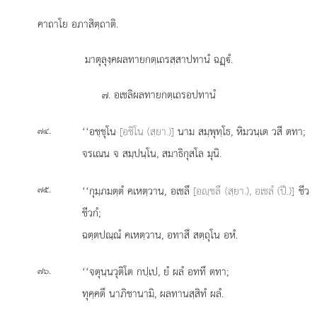
คาถาโย อภาสิตฺถาติ.
มาตุลุงฺคผลทายกตฺเถรสฺสาปทานํ ฉฏฺํ.
๗. อเชลิผลทายกตฺเถรอปทานํ
.
‘‘อชฺชุโน
[อชิโน (สฺยา.)]
นาม สมฺพุทฺโธ, หิมวนฺเต วสี ตทา;
๗๔
จรเณน จ สมฺปนฺโน, สมาธิกุสโล มุนิ.
.
‘‘กุมฺภมตฺตํ
คเหตฺวาน, อเชลึ
[อฺชลึ (สฺยา.), อเชลํ (ปี.)]
ชีว
๗๕
ชีวกํ;
ฉตฺตปณฺณํ คเหตฺวาน, อทาสึ สตฺถุโน อหํ.
.
‘‘จตุนฺนวุติโต กปฺเป, ยํ ผลํ อททึ ตทา;
๗๖
ทุคฺคตึ นาภิชานามิ, ผลทานสฺสิทํ ผลํ.