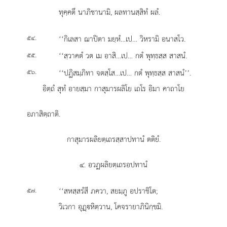
ทุคฺคตึ นาภิชานามิ, ผลทานสฺสิทํ ผลํ.
.
‘‘กิเลสา
ฌาปิตา มยฺหํ…เป… วิหรามิ อนาสโว.
๕๔
.
‘‘สฺวาคตํ วต เม อาสิ…เป… กตํ พุทฺธสฺส สาสนํ.
๕๕
.
‘‘ปฏิสมฺภิทา จตสฺโส…เป… กตํ พุทฺธสฺส สาสนํ’’.
๕๖
อิตฺถํ สุทํ อายสฺมา กาสุมารผลิโย เถโร อิมา คาถาโย
อภาสิตฺถาติ.
กาสุมารผลิยตฺเถรสฺสาปทานํ ตติยํ.
๔. อวฏผลิยตฺเถรอปทานํ
.
‘‘สหสฺสรํสี ภควา, สยมฺภู อปราชิโต;
๕๗
วิเวกา อุฏฺหิตฺวาน, โคจรายาภินิกฺขมิ.