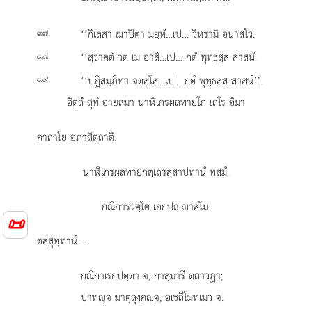
.
‘‘กิเลสา ฌาปิตา มยฺหํ…เป… วิหรามิ อนาสโว.
๙๗
.
‘‘สฺวาคตํ วต เม อาสิ…เป…
กตํ พุทฺธสฺส สาสนํ.
๙๘
.
‘‘ปฏิสมฺภิทา จตสฺโส…เป… กตํ พุทฺธสฺส สาสนํ’’.
๙๙
อิตฺถํ สุทํ อายสฺมา นาฬิเกรผลทายโก เถโร อิมา
คาถาโย อภาสิตฺถาติ.
นาฬิเกรผลทายกตฺเถรสฺสาปทานํ ทสมํ.
กณิการวคฺโค เอกปฺาสโม.
📜
ตสฺสุทฺทานํ –
กณิกาเรกปตฺตา จ, กาสุมารี ตถาวฏา;
ปาทฺจ มาตุลุงฺคฺจ, อเชลีโมทเมว จ.