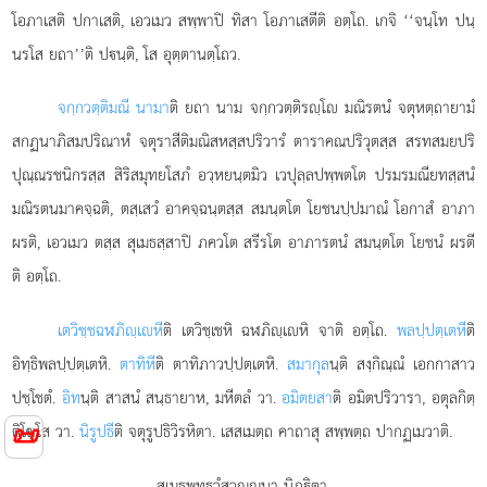
โอภาเสติ ปกาเสติ, เอวเมว สพฺพาปิ ทิสา โอภาเสตีติ อตฺโถ. เกจิ ‘‘จนฺโท ปนฺ
นรโส ยถา’’ติ ปนฺติ, โส อุตฺตานตฺโถว.
จกฺกวตฺติมณี นามา
ติ ยถา นาม จกฺกวตฺติรฺโ มณิรตนํ จตุหตฺถายามํ
สกฏนาภิสมปริณาหํ จตุราสีติมณิสหสฺสปริวารํ ตาราคณปริวุตสฺส สรทสมยปริ
ปุณฺณรชนิกรสฺส สิริสมุทยโสภํ อวฺหยนฺตมิว เวปุลฺลปพฺพตโต ปรมรมณียทสฺสนํ
มณิรตนมาคจฺฉติ, ตสฺเสวํ อาคจฺฉนฺตสฺส สมนฺตโต โยชนปฺปมาณํ โอกาสํ อาภา
ผรติ, เอวเมว ตสฺส สุเมธสฺสาปิ ภควโต สรีรโต อาภารตนํ สมนฺตโต โยชนํ ผรตี
ติ อตฺโถ.
เตวิชฺชฉฬภิฺเหี
ติ เตวิชฺเชหิ ฉฬภิฺเหิ จาติ อตฺโถ.
พลปฺปตฺเตหี
ติ
อิทฺธิพลปฺปตฺเตหิ.
ตาทิหี
ติ ตาทิภาวปฺปตฺเตหิ.
สมากุล
นฺติ สงฺกิณฺณํ เอกกาสาว
ปชฺโชตํ.
อิท
นฺติ สาสนํ สนฺธายาห, มหีตลํ วา.
อมิตยสา
ติ อมิตปริวารา, อตุลกิตฺ
📜
ติโฆโส วา.
นิรูปธี
ติ จตุรูปธิวิรหิตา. เสสเมตฺถ คาถาสุ สพฺพตฺถ ปากฏเมวาติ.
สุเมธพุทฺธวํสวณฺณนา นิฏฺิตา.