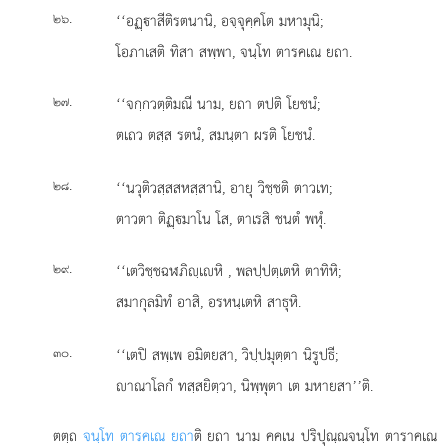
.
‘‘อฏฺาสีติรตนานิ, อจฺจุคฺคโต มหามุนิ;
๒๖
โอภาเสติ ทิสา สพฺพา, จนฺโท ตารคเณ ยถา.
.
‘‘จกฺกวตฺติมณี นาม, ยถา ตปติ โยชนํ;
๒๗
ตเถว ตสฺส รตนํ, สมนฺตา ผรติ โยชนํ.
.
‘‘นวุติวสฺสสหสฺสานิ, อายุ วิชฺชติ ตาวเท;
๒๘
ตาวตา ติฏฺมาโน โส, ตาเรสิ ชนตํ พหุํ.
.
‘‘เตวิชฺชฉฬภิฺเหิ
, พลปฺปตฺเตหิ ตาทิหิ;
๒๙
สมากุลมิทํ อาสิ, อรหนฺเตหิ สาธุหิ.
.
‘‘เตปิ สพฺเพ อมิตยสา, วิปฺปมุตฺตา นิรูปธี;
๓๐
าณาโลกํ ทสฺสยิตฺวา, นิพฺพุตา เต มหายสา’’ติ.
ตตฺถ
จนฺโท ตารคเณ ยถา
ติ ยถา นาม คคเน ปริปุณฺณจนฺโท ตาราคเณ