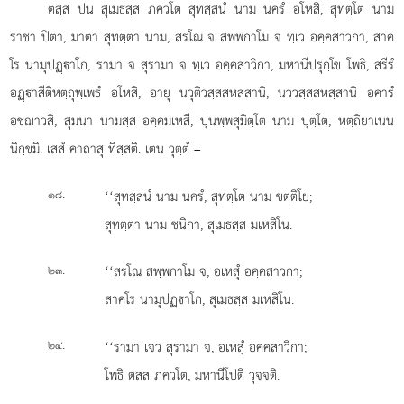
ตสฺส
ปน สุเมธสฺส ภควโต สุทสฺสนํ นาม นครํ อโหสิ, สุทตฺโต นาม
ราชา ปิตา, มาตา สุทตฺตา นาม, สรโณ จ สพฺพกาโม จ ทฺเว อคฺคสาวกา, สาค
โร นามุปฏฺาโก, รามา จ สุรามา จ ทฺเว อคฺคสาวิกา, มหานีปรุกฺโข โพธิ, สรีรํ
อฏฺาสีติหตฺถุพฺเพธํ อโหสิ, อายุ นวุติวสฺสสหสฺสานิ, นววสฺสสหสฺสานิ อคารํ
อชฺฌาวสิ, สุมนา นามสฺส อคฺคมเหสี, ปุนพฺพสุมิตฺโต นาม ปุตฺโต, หตฺถิยาเนน
นิกฺขมิ. เสสํ คาถาสุ ทิสฺสติ. เตน วุตฺตํ –
.
‘‘สุทสฺสนํ นาม นครํ, สุทตฺโต นาม ขตฺติโย;
๑๘
สุทตฺตา นาม ชนิกา, สุเมธสฺส มเหสิโน.
.
‘‘สรโณ สพฺพกาโม จ, อเหสุํ อคฺคสาวกา;
๒๓
สาคโร นามุปฏฺาโก, สุเมธสฺส มเหสิโน.
.
‘‘รามา เจว สุรามา จ, อเหสุํ อคฺคสาวิกา;
๒๔
โพธิ ตสฺส ภควโต, มหานีโปติ วุจฺจติ.