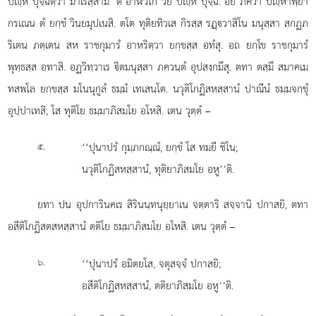
ปฺหํ ปุจฺฉิตฺวา มาเรสฺสามี’’ติ อาฬวโก วิย ปฺหํ ปุจฺฉิ. อยํ ภควา ปฺหาพฺยา
กรเณน ตํ ยกฺขํ วินยมุปเนสิ. ตโต ทุติยทิวเส กิรสฺส รฏฺวาสิโน มนุสฺสา สกฏภ
ริเตน ภตฺเตน สห ราชกุมารํ อาหริตฺวา ยกฺขสฺส อทํสุ. อถ ยกฺโข ราชกุมารํ
พุทฺธสฺส อทาสิ. อฏวิทฺวาเร ิตมนุสฺสา ภควนฺตํ อุปสงฺกมึสุ. ตทา ตสฺมึ สมาคเม
ทสพโล ยกฺขสฺส มโนนุกูลํ ธมฺมํ เทเสนฺโต. นวุติโกฏิสหสฺสานํ ปาณีนํ ธมฺมจกฺขุํ
อุปฺปาเทสิ, โส ทุติโย ธมฺมาภิสมโย อโหสิ. เตน วุตฺตํ –
.
‘‘ปุนาปรํ กุมฺภกณฺณํ, ยกฺขํ โส ทมยี ชิโน;
๕
นวุติโกฏิสหสฺสานํ, ทุติยาภิสมโย อหู’’ติ.
ยทา ปน อุปการินคเร สิรินนฺทนุยฺยาเน จตฺตาริ สจฺจานิ ปกาสยิ, ตทา
อสีติโกฏิสตสหสฺสานํ ตติโย ธมฺมาภิสมโย อโหสิ. เตน วุตฺตํ –
.
‘‘ปุนาปรํ อมิตยโส, จตุสจฺจํ ปกาสยิ;
๖
อสีติโกฏิสหสฺสานํ, ตติยาภิสมโย อหู’’ติ.