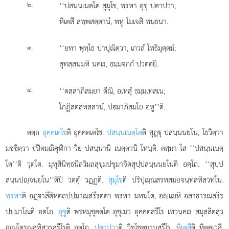
.
‘‘ปสนฺนเนตฺโต สุมุโข, พฺรหา อุชุ ปตาปวา;
๒
หิเตสี สพฺพสตฺตานํ, พหู โมเจสิ พนฺธนา.
.
‘‘ยทา พุทฺโธ ปาปุณิตฺวา, เกวลํ โพธิมุตฺตมํ;
๓
สุทสฺสนมฺหิ นคเร, ธมฺมจกฺกํ ปวตฺตยิ.
.
‘‘ตสฺสาภิสมยา ตีณิ, อเหสุํ ธมฺมเทสเน;
๔
โกฏิสตสหสฺสานํ, ปมาภิสมโย อหู’’ติ.
ตตฺถ
อุคฺคเตโช
ติ อุคฺคตเตโช.
ปสนฺนเนตฺโต
ติ สุฏฺุ ปสนฺนนยโน, โธวิตฺวา
มชฺชิตฺวา ปิตมณิคุฬิกา วิย ปสนฺนานิ เนตฺตานิ โหนฺติ. ตสฺมา โส ‘‘ปสนฺนเนตฺ
โต’’ติ วุตฺโต. มุทุสินิทฺธนีลวิมลสุขุมปขุมาจิตสุปฺปสนฺนนยโนติ อตฺโถ. ‘‘สุปฺป
สนฺนปฺจนยโน’’ติปิ วตฺตุํ วฏฺฏติ.
สุมุโข
ติ ปริปุณฺณสรทสมยจนฺทสทิสวทโน.
พฺรหา
ติ อฏฺาสีติหตฺถปฺปมาณสรีรตฺตา พฺรหา มหนฺโต, อฺเหิ อสาธารณสรีร
ปฺปมาโณติ อตฺโถ.
อุชู
ติ พฺรหฺมุชุคตฺโต อุชุเมว อุคฺคตสรีโร เทวนคเร สมุสฺสิตสุว
ณฺณโตรณสทิสวรสรีโรติ อตฺโถ.
ปตาปวา
ติ วิชฺโชตมานสรีโร.
หิเตสี
ติ หิตคเวสี.