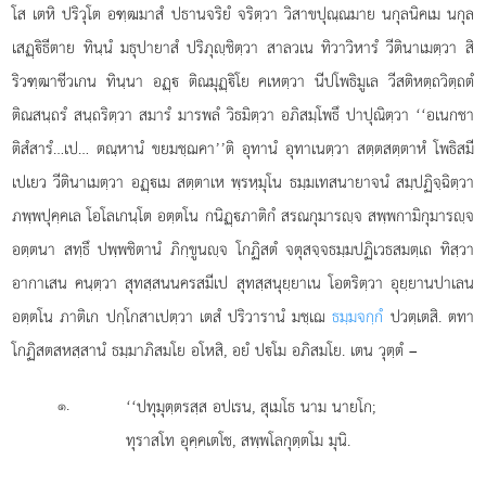
โส เตหิ ปริวุโต อฑฺฒมาสํ ปธานจริยํ จริตฺวา วิสาขปุณฺณมาย นกุลนิคเม นกุล
เสฏฺิธีตาย ทินฺนํ มธุปายาสํ ปริภุฺชิตฺวา สาลวเน ทิวาวิหารํ วีตินาเมตฺวา สิ
ริวฑฺฒาชีวเกน ทินฺนา อฏฺ ติณมุฏฺิโย คเหตฺวา นีปโพธิมูเล วีสติหตฺถวิตฺถตํ
ติณสนฺถรํ สนฺถริตฺวา สมารํ มารพลํ วิธมิตฺวา อภิสมฺโพธึ ปาปุณิตฺวา ‘‘อเนกชา
ติสํสารํ…เป… ตณฺหานํ ขยมชฺฌคา’’ติ อุทานํ อุทาเนตฺวา สตฺตสตฺตาหํ โพธิสมี
เปเยว วีตินาเมตฺวา อฏฺเม สตฺตาเห พฺรหฺมุโน ธมฺมเทสนายาจนํ สมฺปฏิจฺฉิตฺวา
ภพฺพปุคฺคเล โอโลเกนฺโต อตฺตโน กนิฏฺภาติกํ สรณกุมารฺจ สพฺพกามิกุมารฺจ
อตฺตนา สทฺธึ ปพฺพชิตานํ ภิกฺขูนฺจ โกฏิสตํ จตุสจฺจธมฺมปฏิเวธสมตฺเถ
ทิสฺวา
อากาเสน คนฺตฺวา สุทสฺสนนครสมีเป สุทสฺสนุยฺยาเน โอตริตฺวา อุยฺยานปาเลน
อตฺตโน ภาติเก ปกฺโกสาเปตฺวา เตสํ ปริวารานํ มชฺเฌ
ธมฺมจกฺกํ
ปวตฺเตสิ. ตทา
โกฏิสตสหสฺสานํ ธมฺมาภิสมโย อโหสิ, อยํ ปโม อภิสมโย. เตน วุตฺตํ –
.
‘‘ปทุมุตฺตรสฺส
อปเรน, สุเมโธ นาม นายโก;
๑
ทุราสโท อุคฺคเตโช, สพฺพโลกุตฺตโม มุนิ.