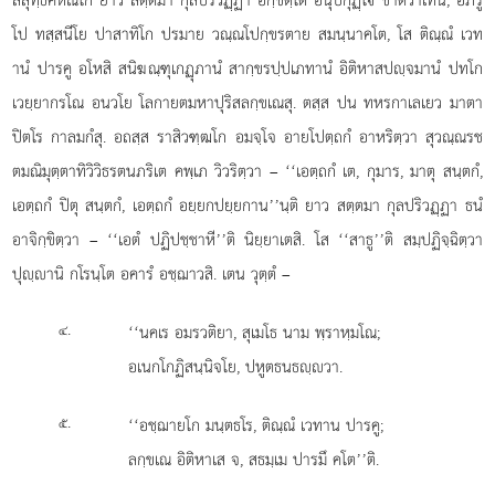
โป ทสฺสนีโย ปาสาทิโก ปรมาย วณฺณโปกฺขรตาย สมนฺนาคโต, โส ติณฺณํ เวท
านํ ปารคู อโหสิ สนิฆณฺฑุเกฏุภานํ สากฺขรปฺปเภทานํ อิติหาสปฺจมานํ ปทโก
เวยฺยากรโณ อนวโย โลกายตมหาปุริสลกฺขเณสุ. ตสฺส ปน ทหรกาเลเยว มาตา
ปิตโร กาลมกํสุ. อถสฺส ราสิวฑฺฒโก อมจฺโจ อายโปตฺถกํ อาหริตฺวา สุวณฺณรช
ตมณิมุตฺตาทิวิวิธรตนภริเต คพฺเภ วิวริตฺวา – ‘‘เอตฺถกํ เต, กุมาร, มาตุ สนฺตกํ,
เอตฺถกํ ปิตุ สนฺตกํ, เอตฺถกํ อยฺยกปยฺยกาน’’นฺติ ยาว สตฺตมา กุลปริวฏฺฏา ธนํ
อาจิกฺขิตฺวา – ‘‘เอตํ ปฏิปชฺชาหี’’ติ นิยฺยาเตสิ. โส ‘‘สาธู’’ติ สมฺปฏิจฺฉิตฺวา
ปุฺานิ กโรนฺโต อคารํ อชฺฌาวสิ. เตน วุตฺตํ –
.
‘‘นคเร
อมรวติยา, สุเมโธ นาม พฺราหฺมโณ;
๔
อเนกโกฏิสนฺนิจโย, ปหูตธนธฺวา.
.
‘‘อชฺฌายโก มนฺตธโร, ติณฺณํ เวทาน ปารคู;
๕
ลกฺขเณ อิติหาเส จ, สธมฺเม ปารมึ คโต’’ติ.