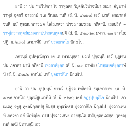
ยานิ วา ปน ‘‘ปริปกฺกา โข ราหุลสฺส วิมุตฺติปริปาจนียา ธมฺมา, ยํนูนาหํ
ราหุลํ อุตฺตรึ อาสวานํ ขเย วิเนยฺย’’นฺติ (สํ. นิ. ๔.๑๒๑) เอวํ ปเรสํ อชฺฌาสยํ
ขนฺตึ มนํ พุชฺฌนกภาวฺจ โอโลเกตฺวา ปรชฺฌาสยวเสน กถิตานิ. เสยฺยถิทํ –
ราหุโลวาทสุตฺตํ
ธมฺมจกฺกปฺปวตฺตนสุตฺต
นฺติ (สํ. นิ. ๕.๑๐๘๑; มหาว. ๑๓ อาทโย;
ปฏิ. ม. ๒.๓๐) เอวมาทีนิ, เตสํ
ปรชฺฌาสโย
นิกฺเขโป.
ภควนฺตํ อุปสงฺกมิตฺวา เต เต เทวมนุสฺสา ปฺหํ ปุจฺฉนฺติ. เอวํ ปุฏฺเน
ปน ภควตา ยานิ กถิตานิ
เทวตาสํยุตฺต
(สํ. นิ. ๑.๑ อาทโย)
โพชฺฌงฺคสํยุตฺตา
ที
นิ (สํ. นิ. ๕.๑๘๒ อาทโย) เตสํ
ปุจฺฉาวสิโก
นิกฺเขโป.
ยานิ วา ปน อุปฺปนฺนํ การณํ ปฏิจฺจ เทสิตานิ ธมฺมทายาท- (ม. นิ.
๑.๒๙ อาทโย) ปุตฺตมํสูปมาทีนิ (สํ. นิ. ๒.๖๓), เตสํ
อฏฺุปฺปตฺติโก
นิกฺเขโป. เอว
เมเตสุ จตูสุ สุตฺตนิกฺเขเปสุ อิมสฺส พุทฺธวํสสฺส ปุจฺฉาวสิโก นิกฺเขโป. ปุจฺฉาวเสน
หิ ภควตา อยํ
นิกฺขิตฺโต. กสฺส ปุจฺฉาวเสน? อายสฺมโต สาริปุตฺตตฺเถรสฺส. วุตฺตฺ
เหตํ อสฺมึ นิทานสฺมึ เอว –