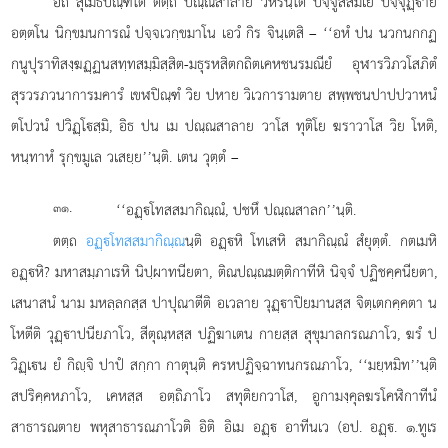
อถ สุเมธปณฺฑิโต ตตฺถ ปณฺณสาลายํ วิหรนฺโต ปจฺจูสสมเย ปจฺจุฏฺาย
อตฺตโน นิกฺขมนการณํ ปจฺจเวกฺขมาโน เอวํ กิร จินฺเตสิ – ‘‘อหํ ปน นวกนกกฏ
กนูปุราทิสงฺฆฏฺฏนสทฺทสมฺมิสฺสิต-มธุรหสิตกถิตเคหชนรมณียํ อุฬารวิภวโสภิตํ
สุรวรภวนาการมคารํ เขฬปิณฺฑํ วิย ปหาย วิเวการามตาย สพฺพชนปาปปวาหนํ
ตโปวนํ ปวิฏฺโสฺมิ, อิธ ปน เม ปณฺณสาลาย วาโส ทุติโย ฆราวาโส วิย โหติ,
หนฺทาหํ รุกฺขมูเล วเสยฺย’’นฺติ. เตน วุตฺตํ –
.
‘‘อฏฺโทสสมากิณฺณํ, ปชหึ ปณฺณสาลก’’นฺติ.
๓๑
ตตฺถ
อฏฺโทสสมากิณฺณ
นฺติ อฏฺหิ โทเสหิ สมากิณฺณํ สํยุตฺตํ. กตเมหิ
อฏฺหิ? มหาสมฺภาเรหิ นิปฺผาทนียตา, ติณปณฺณมตฺติกาทีหิ นิจฺจํ ปฏิชคฺคนียตา,
เสนาสนํ นาม มหลฺลกสฺส ปาปุณาตีติ อเวลาย วุฏฺาปิยมานสฺส จิตฺเตกคฺคตา น
โหตีติ วุฏฺาปนียภาโว, สีตุณฺหสฺส ปฏิฆาเตน กายสฺส สุขุมาลกรณภาโว, ฆรํ ป
วิฏฺเน ยํ กิฺจิ ปาปํ สกฺกา กาตุนฺติ ครหปฏิจฺฉาทนกรณภาโว, ‘‘มยฺหมิท’’นฺติ
สปริคฺคหภาโว, เคหสฺส อตฺถิภาโว สทุติยกวาโส, อูกามงฺคุลฆรโคฬิกาทีนํ
สาธารณตาย พหุสาธารณภาโวติ
อิติ อิเม อฏฺ อาทีนเว (อป. อฏฺ. ๑.ทูเร