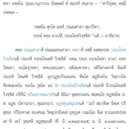
ตทา อตฺตโน ปุฺานุภาเวน นิพฺพตฺตํ ตํ สมฺปทํ สนฺธาย – ‘‘สาริปุตฺต, ตสฺมึ
ปพฺพเต –
‘อสฺสโม สุกโต มยฺหํ, ปณฺณสาลา สุมาปิตา;
จงฺกมํ ตตฺถ มาเปสึ, ปฺจโทสวิวชฺชิต’’’นฺติ. – อาทิมาห;
ตตฺถ
ปณฺณสาลา
ติ ปณฺณฉทนสาลา.
ตตฺถา
ติ ตสฺมึ อสฺสมปเท.
ปฺจโทส
วิวชฺชิต
นฺติ ปฺจหิ จงฺกมโทเสหิ วิวชฺชิตํ. กตเม ปฺจ จงฺกมโทสา นาม? ถทฺธ
วิสมตา, อนฺโตรุกฺขตา, คหนจฺฉนฺนตา, อติสมฺพาธตา, อติวิสาลตาติ อิเมหิ
ปฺจหิ
โทเสหิ วิวชฺชิตํ. อุกฺกฏฺปริจฺเฉเทน ทีฆโต สฏฺิรตโน วิตฺถารโต
ทิยฑฺฒรตโน จงฺกโม วุตฺโต. อถ วา
ปฺจโทสวิวชฺชิต
นฺติ ปฺจหิ นีวรณโทเสหิ
วิวชฺชิตํ ปริหีนํ
อภิฺาพลมาหริ
นฺติ อิมินา อุตฺตรปเทน สมฺพนฺโธ ทฏฺพฺโพ (ธ.
ส. อฏฺ. นิทานกถา, สุเมธกถา).
อฏฺคุณสมุเปต
นฺติ ‘‘เอวํ สมาหิเต จิตฺเต ปริ
สุทฺเธ ปริโยทาเต อนงฺคเณ วิคตูปกฺกิเลเส มุทุภูเต กมฺมนิเย ิเต อาเนฺชปฺปตฺ
เต’’ติ เอวํ วุตฺเตหิ อฏฺคุเณหิ (ที. นิ. ๑.๒๔๔-๒๔๕; ม. นิ. ๑.๓๘๔-๓๘๖,