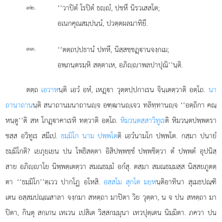
.
‘‘วาปิตํ โรปิตํ ธฺํ, ปชหึ นิรวเสสโต;
๓๒
อเนกคุณสมฺปนฺนํ, ปวตฺตผลมาทิยึ.
.
‘‘ตตฺถปฺปธานํ
ปทหึ, นิสฺสชฺชฏฺานจงฺกเม;
๓๓
อพฺภนฺตรมฺหิ สตฺตาเห, อภิฺาพลปาปุณิ’’นฺติ.
ตตฺถ
เอวาห
นฺติ เอวํ อหํ, เหฏฺา วุตฺตปฺปกาเรน จินฺเตตฺวาติ อตฺโถ.
นา
ถานาถาน
นฺติ สนาถานมนาถานฺจ อฑฺฒานฺเจว ทลิทฺทานฺจ ‘‘อตฺถิกา คณฺ
หนฺตู’’ติ สห โกฏฺาคาเรหิ ทตฺวาติ อตฺโถ.
หิมวนฺตสฺสาวิทูเร
ติ หิมวนฺตปพฺพตรา
ชสฺส อวิทูเร สมีเป.
ธมฺมิโก นาม ปพฺพโต
ติ เอวํนามโก ปพฺพโต. กสฺมา ปนายํ
ธมฺมิโกติ? เยภุยฺเยน ปน โพธิสตฺตา อิสิปพฺพชฺชํ ปพฺพชิตฺวา ตํ ปพฺพตํ อุปนิสฺ
สาย อภิฺาโย นิพฺพตฺเตตฺวา สมณธมฺมํ อกํสุ. ตสฺมา สมณธมฺมสฺส นิสฺสยภูตตฺ
ตา ‘‘ธมฺมิโก’’ตฺเวว ปากโฏ อโหสิ.
อสฺสโม สุกโต มยฺห
นฺติอาทินา สุเมธปณฺฑิ
เตน อสฺสมปณฺณสาลา จงฺกมา สหตฺถา มาปิตา วิย วุตฺตา, น จ ปน สหตฺถา มา
ปิตา, กินฺตุ สกฺเกน เทเวน เปสิเต วิสฺสกมฺมุนา เทวปุตฺเตน นิมฺมิตา. ภควา
ปน