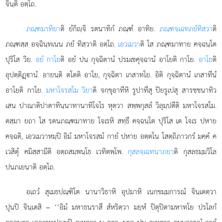
จินฺติ อตฺโถ.
ภณฺฑมาทิยา
ติ ยํกิฺจิ รตนาทิกํ ภณฺฑํ อาทิย.
ภณฺฑจฺเฉทภยํ
ทิสฺวา
ติ
ภณฺฑสฺส อจฺฉินฺทเนน ภยํ ทิสฺวาติ อตฺโถ.
เอวเมวา
ติ โส ภณฺฑมาทาย คจฺฉนฺโต
ปุริโส วิย.
อยํ กาโย
ติ อยํ ปน กุจฺฉิตานํ ปรมเชคุจฺฉานํ อาโยติ กาโย.
อาโย
ติ
อุปตฺติฏฺานํ. อายนฺติ ตโตติ อาโย, กุจฺฉิตา เกสาทโย. อิติ กุจฺฉิตานํ เกสาทีนํ
อาโยติ กาโย.
มหาโจรสโม วิยา
ติ จกฺขุอาทีหิ รูปาทีสุ ปิยรูเปสุ สารชฺชนาทิว
เสน ปาณาติปาตาทินฺนาทานาทิโจโร หุตฺวา สพฺพกุสลํ วิลุมฺปตีติ มหาโจรสโม.
ตสฺมา ยถา โส รตนภณฺฑมาทาย โจเรหิ สทฺธึ คจฺฉนฺโต ปุริโส เต โจเร ปหาย
คจฺฉติ, เอวเมวาหมฺปิ อิมํ มหาโจรสมํ กายํ ปหาย อตฺตโน โสตฺถิภาวกรํ มคฺคํ ค
เวสิตุํ คมิสฺสามีติ อตฺถสมฺพนฺโธ เวทิตพฺโพ.
กุสลจฺเฉทนาภยา
ติ กุสลธมฺมวิโล
ปนภเยนาติ อตฺโถ.
อเถวํ สุเมธปณฺฑิโต นานาวิธาหิ อุปมาหิ เนกฺขมฺมการณํ จินฺเตตฺวา
ปุนปิ จินฺเตสิ – ‘‘อิมํ มหาธนราสึ สํหริตฺวา มยฺหํ ปิตุปิตามหาทโย ปรโลกํ