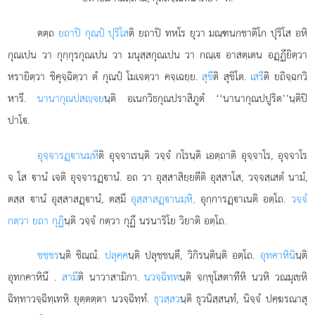
ตตฺถ
ยถาปิ กุณปํ ปุริโส
ติ ยถาปิ ทหโร ยุวา มณฺฑนกชาติโก ปุริโส อหิ
กุณเปน วา กุกฺกุรกุณเปน วา มนุสฺสกุณเปน วา กณฺเ อาสตฺเตน อฏฺฏียิตฺวา
หรายิตฺวา ชิคุจฺฉิตฺวา ตํ กุณปํ โมเจตฺวา
คจฺเฉยฺย.
สุขี
ติ สุขิโต.
เสรี
ติ ยถิจฺฉกวิ
หารี.
นานากุณปสฺจย
นฺติ อเนกวิธกุณปราสิภูตํ ‘‘นานากุณปปูริต’’นฺติปิ
ปาโ.
อุจฺจารฏฺานมฺหี
ติ อุจฺจาเรนฺติ วจฺจํ กโรนฺติ เอตฺถาติ อุจฺจาโร, อุจฺจาโร
จ โส านํ เจติ อุจฺจารฏฺานํ. อถ วา อุสฺสาสิยฺยตีติ อุสฺสาโส, วจฺจสฺเสตํ นามํ,
ตสฺส านํ อุสฺสาสฏฺานํ, ตสฺมึ
อุสฺสาสฏฺานมฺหิ,
อุกฺการฏฺาเนติ อตฺโถ.
วจฺจํ
กตฺวา ยถา กุฏิ
นฺติ วจฺจํ กตฺวา กุฏึ นรนาริโย วิยาติ อตฺโถ.
ชชฺชร
นฺติ ชิณฺณํ.
ปลุคฺค
นฺติ ปลุชฺชนฺตึ, วิกิรนฺตินฺติ อตฺโถ.
อุทคาหินิ
นฺติ
อุทกคาหินึ
.
สามี
ติ นาวาสามิกา.
นวจฺฉิทฺท
นฺติ จกฺขุโสตาทีหิ นวหิ วณมุเขหิ
ฉิทฺทาวจฺฉิทฺเทหิ ยุตฺตตฺตา นวจฺฉิทฺทํ.
ธุวสฺสว
นฺติ ธุวนิสฺสนฺทํ, นิจฺจํ ปคฺฆรณาสุ