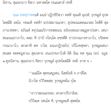
นิทาน, สุเมธกถา) ทิสฺวา มหาสตฺโต ปณฺณสาลํ ปชหึ.
คุเณ ทสหุปาคต
นฺติ ฉนฺนํ ปฏิกฺขิปิตฺวา ทสหิ คุเณหิ อุเปตํ, รุกฺขมูลํ อุปค
โตสฺมีติ อตฺโถ. กตเมหิ ทสหิ? อปฺปสมารมฺภตา, อุปคมนมตฺตเมเวตฺถ โหตีติ สุล
ภานวชฺชตา, อภิณฺหํ ตรุปณฺณวิการทสฺสเนน อนิจฺจสฺาสมุฏฺาปนตา, เสนา
สนมจฺเฉราภาโว, ตตฺถ หิ ปาปํ กโรนฺโต ลชฺชตีติ ปาปกรณารหาภาโว, ปริคฺคห
กรณาภาโว, เทวตาหิ สห วาโส, ฉนฺนปฏิกฺเขโป, ปริโภคสุขตา, รุกฺขมูลเสนา
สนสฺส คตคตฏฺาเน สุลภตาย อนเปกฺขภาโวติ อิติ อิเม ทส คุเณ (อป. อฏฺ.
๑.ทูเรนิทาน, สุเมธกถา) ทิสฺวา รุกฺขมูลํ อุปคโตสฺมีติ วทติ. อาห จ –
‘‘วณฺณิโต
พุทฺธเสฏฺเน, นิสฺสโยติ จ ภาสิโต;
นิวาโส ปวิวิตฺตสฺส, รุกฺขมูลสโม กุโต.
‘‘อาวาสมจฺเฉรหเร, เทวตาปริปาลิเต;
ปวิวิตฺเต วสนฺโต หิ, รุกฺขมูลมฺหิ สุพฺพโต.