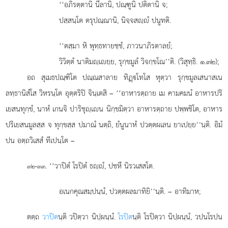
‘‘อภิรตฺตานิ
นีลานิ, ปณฺฑูนิ ปติตานิ จ;
ปสฺสนฺโต ตรุปณฺณานิ, นิจฺจสฺํ ปนูทติ.
‘‘ตสฺมา หิ พุทฺธทายชฺชํ, ภาวนาภิรตาลยํ;
วิวิตฺตํ นาติมฺเยฺย, รุกฺขมูลํ วิจกฺขโณ’’ติ. (วิสุทฺธิ. ๑.๓๒);
อถ สุเมธปณฺฑิโต ปณฺณสาลาย ทิฏฺโทโส หุตฺวา รุกฺขมูลเสนาสเน
ลทฺธานิสํโส วิหรนฺโต อุตฺตริปิ จินฺเตสิ – ‘‘อาหารตฺถาย เม คามคมนํ อาหารปริ
เยสนทุกฺขํ, นาหํ เกนจิ ปาริชุฺเน นิกฺขมิตฺวา อาหารตฺถาย ปพฺพชิโต, อาหาร
ปริเยสนมูลสฺส จ ทุกฺขสฺส ปมาณํ นตฺถิ, ยํนูนาหํ ปวตฺตผเลน ยาเปยฺย’’นฺติ. อิมํ
ปน อตฺถวิเสสํ ทีเปนฺโต –
. ‘‘วาปิตํ โรปิตํ ธฺํ, ปชหึ นิรวเสสโต.
๓๒-๓๓
อเนกคุณสมฺปนฺนํ, ปวตฺตผลมาทิยิ’’นฺติ. – อาทิมาห;
ตตฺถ
วาปิต
นฺติ วปิตฺวา นิปฺผนฺนํ.
โรปิต
นฺติ โรปิตฺวา นิปฺผนฺนํ, วปนโรปน