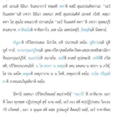
อหํ. เอวนฺติ อิมินา จินฺตนาการํ ทสฺเสติ.
ตทา
ติ ตสฺมึ สุเมธปณฺฑิตกาเล. ‘‘เอวํ
จินฺเตสห’’นฺติ ภควา อิมินา อตฺตนา สทฺธึ สุเมธปณฺฑิตํ เอกตฺตํ กโรติ. ตสฺมา
ตทา โส สุเมโธ อหเมวาติ ปกาเสนฺโต ‘‘เอวํ จินฺเตสหํ ตทา’’ติ ภควา อุตฺตมปุริ
สวเสนาห.
ชาติธมฺโม
ติ ชาติสภาโว. เอส นโย เสสปเทสุปิ.
นิพฺพุติ
นฺติ นิพฺพานํ.
ยํนูนา
ติ
ปริวิตกฺกนตฺเถ นิปาโต, ยทิ ปนาหนฺติ อตฺโถ.
ปูติกาย
นฺติ ปูติ
ภูตํ กายํ.
นานากุณปปูริต
นฺติ มุตฺต-กรีส-ปุพฺพโลหิต-ปิตฺต-เสมฺห-เขฬสิงฺฆาณิกา
ทิอเนกกุณปปูริตํ.
อนเปกฺโข
ติ อนาลโย.
อตฺถี
ติ อวสฺสํ อุปลพฺภติ.
เหหิตี
ติ ภวิสฺ
สติ, ปริวิตกฺกนวจนมิทํ.
น โส สกฺกา น เหตุเย
ติ เตน มคฺเคน น สกฺกา น ภวิตุํ.
โส ปน มคฺโค
เหตุเย
ติ เหตุภาวาย น น โหติ, เหตุเยวาติ อตฺโถ.
ภวโต ปริมุตฺติ
ยา
ติ ภวพนฺธนวิมุตฺติยาติ อตฺโถ.
อิทานิ อตฺตนา ปริวิตกฺกิตมตฺถํ สมฺปาทยิตุํ
‘‘ยถาปี’’
ติ อาทิมาห. ยถา
หิ โลเก ทุกฺขสฺส ปฏิปกฺขภูตํ สุขํ นาม อตฺถิ, เอวํ ภเว สติ ตปฺปฏิปกฺเขน วิภเวน
าปิ ภวิตพฺพํ
, ยถา จ อุณฺเห สติ ตสฺส วูปสมภูตํ สีตลมฺปิ อตฺถิ, เอวํ ราคาทิอคฺ