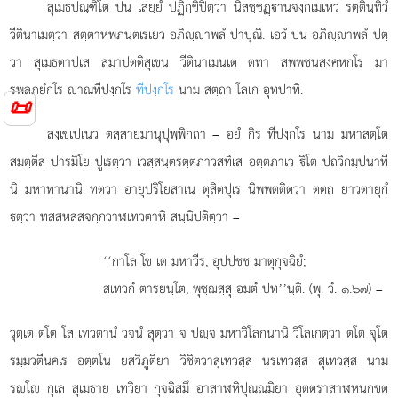
สุเมธปณฺฑิโต ปน เสยฺยํ ปฏิกฺขิปิตฺวา นิสชฺชฏฺานจงฺกเมเหว รตฺตินฺทิวํ
วีตินาเมตฺวา สตฺตาหพฺภนฺตเรเยว อภิฺาพลํ ปาปุณิ. เอวํ ปน อภิฺาพลํ ปตฺ
วา สุเมธตาปเส สมาปตฺติสุเขน วีตินาเมนฺเต ตทา สพฺพชนสงฺคหกโร มา
รพลภยํกโร าณทีปงฺกโร
ทีปงฺกโร
นาม สตฺถา โลเก อุทปาทิ.
📜
สงฺเขเปเนว ตสฺสายมานุปุพฺพิกถา – อยํ กิร ทีปงฺกโร นาม มหาสตฺโต
สมตฺตึส ปารมิโย ปูเรตฺวา เวสฺสนฺตรตฺตภาวสทิเส อตฺตภาเว ิโต ปถวิกมฺปนาที
นิ มหาทานานิ ทตฺวา อายุปริโยสาเน
ตุสิตปุเร นิพฺพตฺติตฺวา ตตฺถ ยาวตายุกํ
ตฺวา ทสสหสฺสจกฺกวาฬเทวตาหิ สนฺนิปติตฺวา –
‘‘กาโล โข เต มหาวีร, อุปฺปชฺช มาตุกุจฺฉิยํ;
สเทวกํ ตารยนฺโต, พุชฺฌสฺสุ อมตํ ปท’’นฺติ. (พุ. วํ. ๑.๖๗) –
วุตฺเต
ตโต โส เทวตานํ วจนํ สุตฺวา จ ปฺจ มหาวิโลกนานิ วิโลเกตฺวา ตโต จุโต
รมฺมวตีนคเร อตฺตโน ยสวิภูติยา วิชิตวาสุเทวสฺส นรเทวสฺส สุเทวสฺส นาม
รฺโ กุเล สุเมธาย เทวิยา กุจฺฉิสฺมึ อาสาฬฺหิปุณฺณมิยา อุตฺตราสาฬฺหนกฺขตฺ