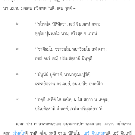
นา เอเกน มคฺเคน ภวิตพฺพ’’นฺติ. เตน วุตฺตํ –
.
‘‘รโหคโต
นิสีทิตฺวา, เอวํ จินฺเตสหํ ตทา;
๖
ทุกฺโข ปุนพฺภโว นาม, สรีรสฺส จ เภทนํ.
.
‘‘ชาติธมฺโม ชราธมฺโม, พฺยาธิธมฺโม สหํ ตทา;
๗
อชรํ อมรํ เขมํ, ปริเยสิสฺสามิ นิพฺพุตึ.
.
‘‘ยํนูนิมํ ปูติกายํ, นานากุณปปูริตํ;
๘
ฉฑฺฑยิตฺวาน คจฺเฉยฺยํ, อนเปกฺโข อนตฺถิโก.
.
‘‘อตฺถิ เหหิติ โส มคฺโค, น โส สกฺกา น เหตุเย;
๙
ปริเยสิสฺสามิ ตํ มคฺคํ, ภวโต ปริมุตฺติยา’’ติ.
เอตฺถ ปน คาถาสมฺพนฺธฺจ อนุตฺตานปทานมตฺถฺจ วตฺวาว คมิสฺสาม.
ตตฺถ
รโหคโต
ติ รหสิ คโต, รหสิ าเน นิสินฺโน.
เอวํ จินฺเตสห
นฺติ เอวํ จินฺเตสึ