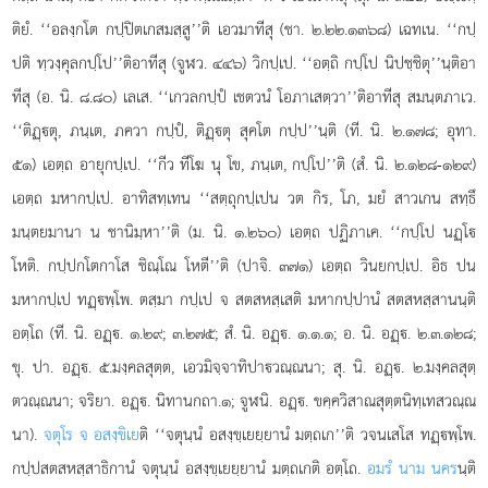
ติยํ. ‘‘อลงฺกโต กปฺปิตเกสมสฺสู’’ติ เอวมาทีสุ (ชา. ๒.๒๒.๑๓๖๘) เฉทเน. ‘‘กปฺ
ปติ ทฺวงฺคุลกปฺโป’’ติอาทีสุ (จูฬว. ๔๔๖) วิกปฺเป. ‘‘อตฺถิ กปฺโป นิปชฺชิตุ’’นฺติอา
ทีสุ (อ. นิ. ๘.๘๐) เลเส. ‘‘เกวลกปฺปํ เชตวนํ โอภาเสตฺวา’’ติอาทีสุ สมนฺตภาเว.
‘‘ติฏฺตุ, ภนฺเต, ภควา กปฺปํ, ติฏฺตุ สุคโต กปฺป’’นฺติ (ที. นิ. ๒.๑๗๘; อุทา.
๕๑) เอตฺถ อายุกปฺเป. ‘‘กีว ทีโฆ นุ โข, ภนฺเต, กปฺโป’’ติ (สํ. นิ. ๒.๑๒๘-๑๒๙)
เอตฺถ มหากปฺเป. อาทิสทฺเทน ‘‘สตฺถุกปฺเปน วต กิร, โภ, มยํ สาวเกน สทฺธึ
มนฺตยมานา น ชานิมฺหา’’ติ (ม. นิ. ๑.๒๖๐) เอตฺถ ปฏิภาเค. ‘‘กปฺโป นฏฺโ
โหติ. กปฺปกโตกาโส ชิณฺโณ โหตี’’ติ (ปาจิ. ๓๗๑) เอตฺถ วินยกปฺเป. อิธ ปน
มหากปฺเป ทฏฺพฺโพ. ตสฺมา กปฺเป จ สตสหสฺเสติ มหากปฺปานํ สตสหสฺสานนฺติ
อตฺโถ (ที. นิ. อฏฺ. ๑.๒๙; ๓.๒๗๕; สํ. นิ. อฏฺ. ๑.๑.๑; อ. นิ. อฏฺ. ๒.๓.๑๒๘;
ขุ. ปา. อฏฺ. ๕.มงฺคลสุตฺต, เอวมิจฺจาทิปาวณฺณนา; สุ. นิ. อฏฺ. ๒.มงฺคลสุตฺ
ตวณฺณนา; จริยา. อฏฺ. นิทานกถา.๑; จูฬนิ. อฏฺ. ขคฺควิสาณสุตฺตนิทฺเทสวณฺณ
นา).
จตุโร จ อสงฺขิเย
ติ ‘‘จตุนฺนํ อสงฺขฺเยยฺยานํ มตฺถเก’’ติ วจนเสโส ทฏฺพฺโพ.
กปฺปสตสหสฺสาธิกานํ จตุนฺนํ อสงฺขฺเยยฺยานํ มตฺถเกติ อตฺโถ.
อมรํ นาม นคร
นฺติ