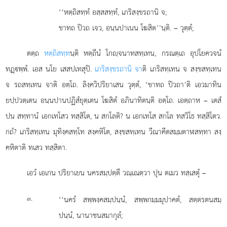
‘‘หตฺถิสทฺทํ อสฺสสทฺทํ, เภริสงฺขรถานิ จ;
ขาทถ ปิวถ เจว, อนฺนปาเนน โฆสิต’’นฺติ. – วุตฺตํ;
ตตฺถ
หตฺถิสทฺท
นฺติ หตฺถีนํ โกฺจนาทสทฺเทน, กรณตฺเถ อุปโยควจนํ
ทฏฺพฺพํ. เอส นโย เสสปเทสุปิ.
เภริสงฺขรถานิ จา
ติ เภริสทฺเทน จ สงฺขสทฺเทน
จ รถสทฺเทน จาติ อตฺโถ. ลิงฺควิปริยาเสน วุตฺตํ, ‘ขาทถ ปิวถา’ติ เอวมาทิน
ยปฺปวตฺเตน อนฺนปานปฏิสํยุตฺเตน โฆสิตํ อภินาทิตนฺติ อตฺโถ. เอตฺถาห – เตสํ
ปน สทฺทานํ เอกเทโสว ทสฺสิโต, น สกโลติ? น เอกเทโส สกโล ทสวิโธ ทสฺสิโตว.
กถํ? เภริสทฺเทน มุทิงฺคสทฺโท สงฺคหิโต, สงฺขสทฺเทน วีณาคีตสมฺมตาฬสทฺทา สงฺ
คหิตาติ ทเสว ทสฺสิตา.
เอวํ เอเกน ปริยาเยน นครสมฺปตฺตึ วณฺเณตฺวา ปุน ตเมว ทสฺเสตุํ –
.
‘‘นครํ
สพฺพงฺคสมฺปนฺนํ, สพฺพกมฺมมุปาคตํ, สตฺตรตนสมฺ
๓
ปนฺนํ, นานาชนสมากุลํ;