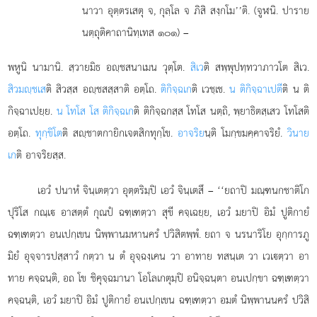
นาวา อุตฺตรเสตุ จ, กุลฺโล จ ภิสิ สงฺกโม’’ติ. (จูฬนิ. ปาราย
นตฺถุติคาถานิทฺเทส ๑๐๑) –
พหูนิ นามานิ. สฺวายมิธ อฺชสนาเมน วุตฺโต.
สิเว
ติ สพฺพุปทฺทวาภาวโต สิเว.
สิวมฺชเส
ติ สิวสฺส อฺชสสฺสาติ อตฺโถ.
ติกิจฺฉเก
ติ เวชฺเช.
น ติกิจฺฉาเปตี
ติ น ติ
กิจฺฉาเปยฺย.
น โทโส โส ติกิจฺฉเก
ติ ติกิจฺฉกสฺส โทโส นตฺถิ, พฺยาธิตสฺเสว โทโสติ
อตฺโถ.
ทุกฺขิโต
ติ สฺชาตกายิกเจตสิกทุกฺโข.
อาจริย
นฺติ โมกฺขมคฺคาจริยํ.
วินาย
เก
ติ อาจริยสฺส.
เอวํ ปนาหํ จินฺเตตฺวา อุตฺตริมฺปิ เอวํ จินฺเตสึ – ‘‘ยถาปิ มณฺฑนกชาติโก
ปุริโส กณฺเ อาสตฺตํ กุณปํ ฉฑฺเฑตฺวา สุขี คจฺเฉยฺย, เอวํ มยาปิ อิมํ ปูติกายํ
ฉฑฺเฑตฺวา อนเปกฺเขน นิพฺพานมหานครํ ปวิสิตพฺพํ. ยถา จ นรนาริโย อุกฺการภู
มิยํ อุจฺจารปสฺสาวํ กตฺวา น ตํ อุจฺฉงฺเคน วา อาทาย ทสนฺเต วา เวเตฺวา อา
ทาย คจฺฉนฺติ, อถ โข ชิคุจฺฉมานา โอโลเกตุมฺปิ อนิจฺฉนฺตา อนเปกฺขา ฉฑฺเฑตฺวา
คจฺฉนฺติ, เอวํ มยาปิ อิมํ ปูติกายํ อนเปกฺเขน ฉฑฺเฑตฺวา อมตํ นิพฺพานนครํ ปวิสิ