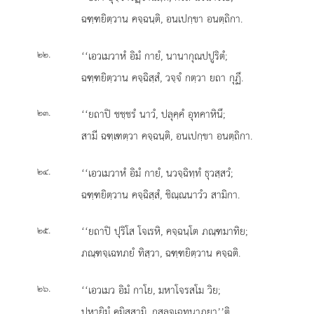
ฉฑฺฑยิตฺวาน คจฺฉนฺติ, อนเปกฺขา อนตฺถิกา.
.
‘‘เอวเมวาหํ อิมํ กายํ, นานากุณปปูริตํ;
๒๒
ฉฑฺฑยิตฺวาน คจฺฉิสฺสํ, วจฺจํ กตฺวา ยถา กุฏึ.
.
‘‘ยถาปิ ชชฺชรํ นาวํ, ปลุคฺคํ อุทคาหินึ;
๒๓
สามี ฉฑฺเฑตฺวา คจฺฉนฺติ, อนเปกฺขา อนตฺถิกา.
.
‘‘เอวเมวาหํ อิมํ กายํ, นวจฺฉิทฺทํ ธุวสฺสวํ;
๒๔
ฉฑฺฑยิตฺวาน คจฺฉิสฺสํ, ชิณฺณนาวํว สามิกา.
.
‘‘ยถาปิ ปุริโส โจเรหิ, คจฺฉนฺโต ภณฺฑมาทิย;
๒๕
ภณฺฑจฺเฉทภยํ ทิสฺวา, ฉฑฺฑยิตฺวาน คจฺฉติ.
.
‘‘เอวเมว อิมํ กาโย, มหาโจรสโม วิย;
๒๖
ปหายิมํ คมิสฺสามิ, กุสลจฺเฉทนาภยา’’ติ.