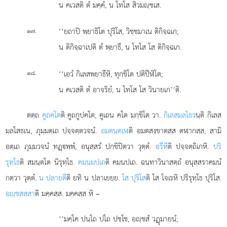
น คเวสติ ตํ มคฺคํ, น โทโส สิวมฺชเส.
.
‘‘ยถาปิ
พฺยาธิโต ปุริโส, วิชฺชมาเน ติกิจฺฉเก;
๑๗
น ติกิจฺฉาเปติ ตํ พฺยาธึ, น โทโส โส ติกิจฺฉเก.
.
‘‘เอวํ กิเลสพฺยาธีหิ, ทุกฺขิโต ปติปีฬิโต;
๑๘
น คเวสติ ตํ อาจริยํ, น โทโส โส วินายเก’’ติ.
ตตฺถ
คูถคโต
ติ คูถกูปคโต, คูเถน คโต มกฺขิโต วา.
กิเลสมลโธว
นฺติ กิเลส
มลโสธเน, ภุมฺมตฺเถ ปจฺจตฺตวจนํ.
อมตนฺตเฬ
ติ อมตสงฺขาตสฺส ตฬากสฺส, สามิ
อตฺเถ ภุมฺมวจนํ ทฏฺพฺพํ, อนุสฺสรํ ปกฺขิปิตฺวา วุตฺตํ.
อรีหี
ติ ปจฺจตฺถิเกหิ.
ปริ
รุทฺโธ
ติ สมนฺตโต นิรุทฺโธ.
คมนมฺปเถ
ติ คมนปเถ. ฉนฺทาวินาสตฺถํ อนุสฺสราคมนํ
กตฺวา วุตฺตํ.
น ปลายตี
ติ ยทิ น ปลาเยยฺย.
โส ปุริโส
ติ โส โจเรหิ ปริรุทฺโธ ปุริโส.
อฺชสสฺสา
ติ
มคฺคสฺส. มคฺคสฺส หิ –
‘‘มคฺโค
ปนฺโถ ปโถ ปชฺโช, อฺชสํ วฏุมายนํ;