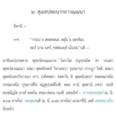
๒. สุเมธปตฺถนากถาวณฺณนา
อิทานิ
–
.
‘‘กปฺเป จ สตสหสฺเส, จตุโร จ อสงฺขิเย;
๑-๒
อมรํ นาม นครํ, ทสฺสเนยฺยํ มโนรม’’นฺติ. –
อาทินยปฺปวตฺตาย พุทฺธวํสวณฺณนาย โอกาโส อนุปฺปตฺโต. สา ปเนสา
พุทฺธวํสวณฺณนา ยสฺมา สุตฺตนิกฺเขปํ วิจาเรตฺวา วุจฺจมานา ปากฏา โหติ, ตสฺมา
สุตฺตนิกฺเขปวิจารณา ตาว เวทิตพฺพา. จตฺตาโร หิ สุตฺตนิกฺเขปา อตฺตชฺฌาสโย
ปรชฺฌาสโย ปุจฺฉาวสิโก อฏฺุปฺปตฺติโกติ. ตตฺถ ยานิ สุตฺตานิ ภควา ปเรหิ
อนชฺฌิฏฺโ เกวลํ อตฺตโน อชฺฌาสเยน กเถสิ. เสยฺยถิทํ –
อากงฺเขยฺยสุตฺตํ
(ม. นิ.
๑.๖๔ อาทโย)
วตฺถสุตฺต
นฺติ (ม. นิ. ๑.๗๐ อาทโย) เอวมาทีนิ, เตสํ
อตฺตชฺฌาสโย
นิกฺเขโป.