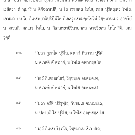
เวสิตฺวา ตํ พฺยาธึ น ติกิจฺฉาเปติ, น
โส เวชฺชสฺส โทโส, ตสฺส ปุริสสฺเสว โทโส.
เอวเมว ปน โย กิเลสพฺยาธิปริปีฬิโต กิเลสวูปสมมคฺคโกวิทํ วิชฺชมานเมว อาจริยํ
น คเวสติ, ตสฺเสว โทโส, น กิเลสพฺยาธิวินายกสฺส อาจริยสฺส โทโส’’ติ. เตน
วุตฺตํ –
.
‘‘ยถา คูถคโต ปุริโส, ตฬากํ ทิสฺวาน ปูริตํ;
๑๓
น คเวสติ ตํ ตฬากํ, น โทโส ตฬากสฺส โส.
.
‘‘เอวํ กิเลสมลโธวํ, วิชฺชนฺเต อมตนฺตเฬ;
๑๔
น คเวสติ ตํ ตฬากํ, น โทโส อมตนฺตเฬ.
.
‘‘ยถา อรีหิ ปริรุทฺโธ, วิชฺชนฺเต คมนมฺปเถ;
๑๕
น ปลายติ โส ปุริโส, น โทโส อฺชสสฺส โส.
.
‘‘เอวํ กิเลสปริรุทฺโธ, วิชฺชมาเน สิเว ปเถ;
๑๖