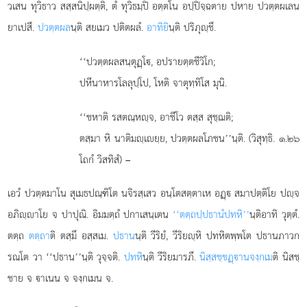
วเสน ทุวิธาว สสฺสนิปฺผตฺติ, ตํ ทุวิธมฺปิ อตฺตโน อปฺปิจฺฉตาย ปหาย ปวตฺตผเลน
ยาเปสึ.
ปวตฺตผล
นฺติ สยเมว ปติตผลํ.
อาทิยิ
นฺติ ปริภุฺชึ.
‘‘ปวตฺตผลสนฺตุฏฺโ, อปรายตฺตชีวิโก;
ปหีนาหารโลลุปฺโป, โหติ จาตุทฺทิโส มุนิ.
‘‘ชหาติ รสตณฺหฺจ, อาชีโว ตสฺส สุชฺฌติ;
ตสฺมา หิ นาติมฺเยฺย, ปวตฺตผลโภชน’’นฺติ. (วิสุทฺธิ. ๑.๒๖
โถกํ วิสทิสํ) –
เอวํ ปวตฺตมาโน สุเมธปณฺฑิโต นจิรสฺเสว อนฺโตสตฺตาเห อฏฺ สมาปตฺติโย ปฺจ
อภิฺาโย จ ปาปุณิ. อิมมตฺถํ ปกาเสนฺเตน
‘‘ตตฺถปฺปธานํ
ปทหิ’’
นฺติอาทิ วุตฺตํ.
ตตฺถ
ตตฺถา
ติ ตสฺมึ อสฺสเม.
ปธาน
นฺติ วีริยํ, วีริยฺหิ ปทหิตพฺพโต ปธานภาวก
รณโต วา ‘‘ปธาน’’นฺติ วุจฺจติ.
ปทหิ
นฺติ วีริยมารภึ.
นิสฺสชฺชฏฺานจงฺกเม
ติ นิสชฺ
ชาย จ าเนน จ จงฺกเมน จ.