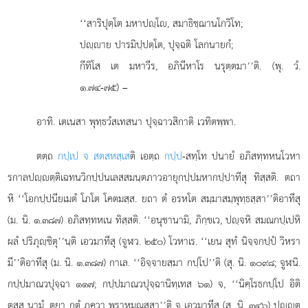
‘‘สาริปุตฺโต
มหาปฺโ, สมาธิชฺฌานโกวิโท;
ปฺาย ปารมิปฺปตฺโต, ปุจฺฉติ โลกนายกํ;
กีทิโส เต มหาวีร, อภินีหาโร นรุตฺตมา’’ติ. (พุ. วํ.
๑.๗๔-๗๕) –
อาทิ. เตเนสา พุทฺธวํสเทสนา ปุจฺฉาวสิกาติ เวทิตพฺพา.
ตตฺถ
กปฺเป จ สตสหสฺเส
ติ เอตฺถ
กปฺป
-สทฺโท ปนายํ อภิสทฺทหนโวหา
รกาลปฺตฺติเฉทนวิกปฺปนเลสสมนฺตภาวอายุกปฺปมหากปฺปาทีสุ ทิสฺสติ. ตถา
หิ ‘‘โอกปฺปนียเมตํ โภโต โคตมสฺส. ยถา ตํ อรหโต สมฺมาสมฺพุทฺธสฺสา’’ติอาทีสุ
(ม. นิ. ๑.๓๘๗) อภิสทฺทหเน ทิสฺสติ. ‘‘อนุชานามิ, ภิกฺขเว, ปฺจหิ สมณกปฺเปหิ
ผลํ ปริภุฺชิตุ’’นฺติ เอวมาทีสุ (จูฬว. ๒๕๐) โวหาเร. ‘‘เยน สุทํ นิจฺจกปฺปํ วิหรา
มี’’ติอาทีสุ (ม. นิ. ๑.๓๘๗) กาเล. ‘‘อิจฺจายสฺมา กปฺโป’’ติ (สุ. นิ. ๑๐๙๘; จูฬนิ.
กปฺปมาณวปุจฺฉา ๑๑๗; กปฺปมาณวปุจฺฉานิทฺเทส ๖๑) จ, ‘‘นิคฺโรธกปฺโป อิติ
ตสฺส นามํ, ตยา กตํ ภควา พฺราหฺมณสฺสา’’ติ จ เอวมาทีสุ (สุ. นิ. ๓๔๖) ปฺตฺ