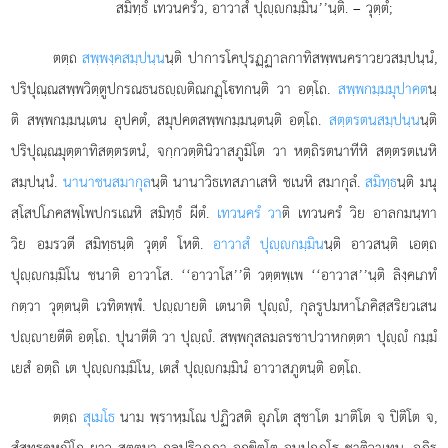
สมิทฺธํ เทวนครํว, อาวาสํ ปุฺกมฺมิน’’นฺติ. – วุตฺตํ;
ตตฺถ
สพฺพงฺคสมฺปนฺน
นฺติ ปาการโคปุรฏฺฏาลกาทิสพฺพนคราวยวสมฺปนฺนํ,
ปริปุณฺณสพฺพวิตฺตูปกรณธนธฺติณกฏฺโทกนฺติ วา อตฺโถ.
สพฺพกมฺมมุปาคต
นฺ
ติ สพฺพกมฺมนฺเตน อุปคตํ, สมุปคตสพฺพกมฺมนฺตนฺติ อตฺโถ.
สตฺตรตนสมฺปนฺน
นฺติ
ปริปุณฺณมุตฺตาทิสตฺตรตนํ, จกฺกวตฺตินิวาสภูมิโต วา หตฺถิรตนาทีหิ สตฺตรตเนหิ
สมฺปนฺนํ.
นานาชนสมากุล
นฺติ นานาวิธเทสภาเสหิ ชเนหิ สมากุลํ.
สมิทฺธ
นฺติ มนุ
สฺโสปโภคสพฺโพปกรเณหิ สมิทฺธํ ผีตํ.
เทวนครํ วา
ติ เทวนครํ วิย อาลกมนฺทา
วิย อมรวตี สมิทฺธนฺติ วุตฺตํ โหติ.
อาวาสํ ปุฺกมฺมิน
นฺติ อาวสนฺติ เอตฺถ
ปุฺกมฺมิโน ชนาติ อาวาโส. ‘‘อาวาโส’’ติ วตฺตพฺเพ ‘‘อาวาส’’นฺติ ลิงฺคเภทํ
กตฺวา วุตฺตนฺติ เวทิตพฺพํ. ปฺายติ เตนาติ ปุฺํ, กุลรูปมหาโภคิสฺสริยวเสน
ปฺายตีติ อตฺโถ. ปุนาตีติ วา ปุฺํ. สพฺพกุสลมลรชาปวาหกตฺตา ปุฺํ กมฺมํ
เยสํ อตฺถิ เต ปุฺกมฺมิโน, เตสํ ปุฺกมฺมินํ อาวาสภูตนฺติ อตฺโถ.
ตตฺถ
สุเมโธ
นาม พฺราหฺมโณ ปฏิวสติ อุภโต สุชาโต มาติโต จ ปิติโต จ,
สํสุทฺธคหณิโก ยาว สตฺตมา กุลปริวฏฺฏา อกฺขิตฺโต อนุปกุฏฺโ ชาติวาเทน, อภิรู