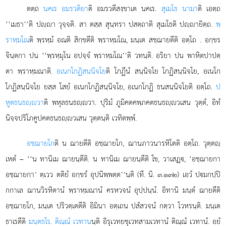
ตตฺถ
นคเร อมรวติยา
ติ อมรวตีสงฺขาเต นคเร.
สุเมโธ นามา
ติ เอตฺถ
‘‘เมธา’’ติ ปฺา
วุจฺจติ. สา ตสฺส สุนฺทรา ปสตฺถาติ สุเมโธติ ปฺายิตฺถ.
พฺ
ราหฺมโณ
ติ พฺรหฺมํ อณติ สิกฺขตีติ พฺราหฺมโณ, มนฺเต สชฺฌายตีติ อตฺโถ
. อกฺขร
จินฺตกา ปน ‘‘พฺรหฺมุโน อปจฺจํ พฺราหฺมโณ’’ติ วทนฺติ. อริยา ปน พาหิตปาปตฺ
ตา พฺราหฺมณาติ.
อเนกโกฏิสนฺนิจโย
ติ โกฏีนํ สนฺนิจโย โกฏิสนฺนิจโย, อเนโก
โกฏิสนฺนิจโย ยสฺส โสยํ อเนกโกฏิสนฺนิจโย, อเนกโกฏิ ธนสนฺนิจโยติ อตฺโถ.
ป
หูตธนธฺวา
ติ พหุลธนธฺวา. ปุริมํ ภูมิคตคพฺภคตธนธฺวเสน วุตฺตํ, อิทํ
นิจฺจปริโภคูปคตธนธฺวเสน วุตฺตนฺติ เวทิตพฺพํ.
อชฺฌายโก
ติ น ฌายตีติ อชฺฌายโก, ฌานภาวนารหิโตติ อตฺโถ. วุตฺตฺ
เหตํ – ‘‘น ทานิเม ฌายนฺตีติ. น ทานิเม ฌายนฺตีติ โข, วาเสฏฺ, ‘อชฺฌายกา
อชฺฌายกา’ ตฺเวว ตติยํ อกฺขรํ อุปนิพฺพตฺต’’นฺติ (ที. นิ. ๓.๑๓๒) เอวํ ปมกปฺปิ
กกาเล ฌานวิรหิตานํ พฺราหฺมณานํ ครหวจนํ อุปฺปนฺนํ. อิทานิ มนฺตํ ฌายตีติ
อชฺฌายโก, มนฺเต ปริวตฺเตตีติ อิมินา อตฺเถน ปสํสวจนํ กตฺวา โวหรนฺติ. มนฺเต
ธาเรตีติ
มนฺตธโร
.
ติณฺณํ เวทาน
นฺติ อิรุเวทยชุเวทสามเวทานํ ติณฺณํ เวทานํ. อยํ