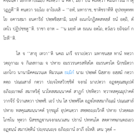
คจฺฉนฺตา เอกกหาปณมฺปิ คเหตฺวา น คตา, มยา ปน คเหตฺวา คมนการณํ กาตุํ
วฏฺฏตี’’ติ คนฺตฺวา รฺโ อาโรเจสิ
– ‘‘อหํ, มหาราช, ชาติชราทีหิ อุปทฺทุตหท
โย อคารสฺมา อนคาริยํ ปพฺพชิสฺสามิ, มยฺหํ อเนกโกฏิสตสหสฺสํ ธนํ อตฺถิ, ตํ
เทโว ปฏิปชฺชตู’’ติ. ราชา อาห – ‘‘น มยฺหํ เต ธเนน อตฺโถ, ตฺวํเยว ยถิจฺฉกํ ก
โรหี’’ติ.
โส จ ‘‘สาธุ เทวา’’ติ นคเร เภรึ จราเปตฺวา มหาชนสฺส ทานํ ทตฺวา
วตฺถุกาเม จ กิเลสกาเม จ ปหาย อมรวรนครสทิสโต อมรนครโต นิกฺขมิตฺวา
เอกโกว นานามิคคณวนฺเต หิมวนฺเต
ธมฺมิกํ
นาม ปพฺพตํ นิสฺสาย อสฺสมํ กตฺวา
ตตฺถ ปณฺณสาลํ กตฺวา ปฺจโทสวิวชฺชิตํ จงฺกมํ มาเปตฺวา อฏฺคุณสมุเปตํ
อภิฺาพลํ สมาหริตุํ นวโทสสมนฺนาคตํ สาฏกํ ปชหิตฺวา ทฺวาทสคุณมุปาคตํ
วากจีรํ นิวาเสตฺวา ปพฺพชิ. เอวํ ปน โส ปพฺพชิโต อฏฺโทสสมากิณฺณํ ปณฺณสาลํ
ปหาย ทสคุณสมนฺนาคตํ รุกฺขมูลํ อุปคนฺตฺวา สพฺพธฺวิกตึ ปหาย ปวตฺตผล
โภชโน หุตฺวา นิสชฺชฏฺานจงฺกมนวเสน ปธานํ ปทหนฺโต สตฺตาหพฺภนฺตเรเยว
อฏฺนฺนํ สมาปตฺตีนํ ปฺจนฺนฺจ อภิฺานํ ลาภี อโหสิ. เตน วุตฺตํ –