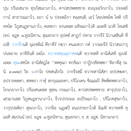
ปุน ปริเยสนาย ทุรภิสมฺภวภาโว, ตาปสปพฺพชฺชาย อนนุจฺฉวิกภาโว, ปจฺจตฺถิ
กานํ สาธารณภาโว, ยถา นํ น ปจฺจตฺถิกา คณฺหนฺติ, เอวํ โคเปตพฺโพ โหติ ปริ
ทหโต วิภูสนฏฺานภาโว, คเหตฺวา จรนฺตสฺส มหิจฺฉภาโวติ เอเตหิ นวหิ โทเสหิ
(อป. อฏฺ. ๑.ทูเรนิทาน, สุเมธกถา) อุปคตํ สาฏกํ ปหาย วากจีรํ นิวาเสสินฺติ ที
เปติ.
วากจีร
นฺติ มุฺชติณํ หีราหีรํ กตฺวา คนฺเถตฺวา กตํ วากมยจีรํ นิวาสนปารุ
ปนตฺถาย อาทิยินฺติ อตฺโถ.
ทฺวาทสคุณมุปาคต
นฺติ ทฺวาทสหิ อานิสํเสหิ อุเปตํ.
เอตฺถ
คุณ
-สทฺโท อานิสํสฏฺโ ‘‘สตคุณา ทกฺขิณา ปาฏิกงฺขิตพฺพา’’ติอาทีสุ (ม.
นิ. ๓.๓๗๙) วิย.
ม
-กาโร ปทสนฺธิกโร. วากจีรสฺมึ ทฺวาทสานิสํสา
อปฺปคฺฆตา,
อปรายตฺตตา, สหตฺถา กาตุํ สกฺกุเณยฺยตา, ปริโภเคน ชิณฺเณปิ สิพฺพิตพฺพาภาโว,
โจรภยาภาโว ปริเยสนฺตสฺส สุเขน กรณภาโว, ตาปสปพฺพชฺชาย สารุปฺปภาโว,
เสวมานสฺส วิภูสนฏฺานาภาโว, จีวรปฺปจฺจเย อปฺปิจฺฉภาโว
, ปริโภคสุขภาโว,
วากุปฺปตฺติยา สุลภภาโว, วากจีเร นฏฺเปิ อนเปกฺขภาโวติ อิเมหิ ทฺวาทสหิ คุ
เณหิ สมฺปนฺนํ (อป. อฏฺ. ๑.ทูเรนิทาน, สุเมธกถา; ธ. ส. อฏฺ. นิทานกถา).