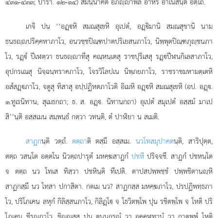
๔๓๑-๔๓๓; ปารา. ๑๒-๑๔) สมนฺนาคตํ อภิฺาพลํ อาหรึ อาเนสินฺติ อตฺโถ.
เกจิ
ปน ‘‘อฏฺหิ สมณสุเขหิ อุเปตํ, อฏฺิมานิ สมณสุขานิ นาม
ธนธฺปริคฺคหาภาโว, อนวชฺชปิณฺฑปาตปริเยสนภาโว, นิพฺพุตปิณฺฑภุฺชนภา
โว, รฏฺํ ปีเฬตฺวา ธนธฺาทีสุ คณฺหนฺเตสุ ราชปุริเสสุ รฏฺปีฬนกิเลสาภาโว,
อุปกรเณสุ นิจฺฉนฺทราคภาโว, โจรวิโลปเน นิพฺภยภาโว, ราชราชมหามตฺเตหิ
อสํสฏฺภาโว, จตูสุ ทิสาสุ อปฺปฏิหตภาโวติ อิเมหิ อฏฺหิ สมณสุเขหิ (อป. อฏฺ.
๑.ทูเรนิทาน, สุเมธกถา; ธ. ส. อฏฺ. นิทานกถา) อุเปตํ สมุเปตํ อสฺสมํ มาเป
สิ’’นฺติ อสฺสเมน สมฺพนฺธํ กตฺวา วทนฺติ, ตํ ปาฬิยา น สเมติ.
สาฏก
นฺติ วตฺถํ.
ตตฺถา
ติ ตสฺมึ อสฺสเม.
นวโทสมุปาคต
นฺติ, สาริปุตฺต,
ตตฺถ วสนฺโต อตฺตโน นิวตฺถปารุตํ มหคฺฆสาฏกํ
ปชหึ
ปริจฺจชึ. สาฏกํ ปชหนฺโต
จ ตตฺถ นว โทเส ทิสฺวา ปชหินฺติ ทีเปติ. ตาปสปพฺพชฺชํ ปพฺพชิตานฺหิ
สาฏกสฺมึ นว โทสา ปกาสิตา. กตเม นว? สาฏกสฺส มหคฺฆภาโว, ปรปฏิพทฺธภา
โว, ปริโภเคน ลหุกํ กิลิสฺสนภาโว, กิลิฏฺโ จ โธวิตพฺโพ ปุน รชิตพฺโพ จ โหติ ปริ
โภเคน ชีรณภาโว, ชิณฺณสฺส ปุน ตุนฺนกรณํ
วา อคฺคฬทานํ วา กาตพฺพํ โหติ