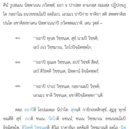
คีนํ วูปสเมน นิพฺพาเนน ภวิตพฺพํ. ยถา จ ปาปสฺส ลามกสฺส ธมฺมสฺส ปฏิปกฺขภู
โต กลฺยาโณ อนวชฺชธมฺโมปิ
อตฺถิเยว, เอวเมว ปาปิกาย ชาติยา สติ สพฺพชาติเข
ปนโต อชาติสงฺขาเตน นิพฺพาเนนาปิ ภวิตพฺพเมวาติ. เตน วุตฺตํ –
.
‘‘ยถาปิ ทุกฺเข วิชฺชนฺเต, สุขํ นามปิ วิชฺชติ;
๑๐
เอวํ ภเว วิชฺชมาเน, วิภโวปิจฺฉิตพฺพโก.
.
‘‘ยถาปิ อุณฺเห วิชฺชนฺเต, อปรํ วิชฺชติ สีตลํ;
๑๑
เอวํ ติวิธคฺคิ วิชฺชนฺเต, นิพฺพานํ อิจฺฉิตพฺพกํ.
.
‘‘ยถาปิ ปาเป วิชฺชนฺเต, กลฺยาณมปิ วิชฺชติ;
๑๒
เอวเมว ชาติ วิชฺชนฺเต, อชาติปิจฺฉิตพฺพก’’นฺติ.
ตตฺถ
ยถาปี
ติ โอปมฺมตฺเถ นิปาโต.
สุข
นฺติ กายิกเจตสิกสุขํ, สุฏฺุ ทุกฺขํ
ขณตีติ สุขํ.
ภเว
ติ ชนเน.
วิภโว
ติ อชนนํ, ชนเน วิชฺชมาเน อชนนธมฺโมปิ
อิจฺฉิตพฺโพ.
ติวิธคฺคิ วิชฺชนฺเต
ติ ติวิเธ ราคาทิเก อคฺคิมฺหิ วิชฺชมาเนติ อตฺโถ.
นิพฺ