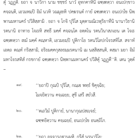
ตุํ วฏฺฏติ. ยถา จ นาวิกา นาม ชชฺชรํ นาวํ อุทกคาหินึ ฉฑฺเฑตฺวา อนเปกฺขาว
คจฺฉนฺติ, เอวมหมฺปิ อิมํ นวหิ วณมุเขหิ ปคฺฆรนฺตํ กายํ ฉฑฺเฑตฺวา อนเปกฺโข นิพฺ
พานมหานครํ ปวิสิสฺสามิ
. ยถา จ โกจิ ปุริโส มุตฺตามณิเวฬุริยาทีนิ นานาวิธานิ
รตนานิ อาทาย โจเรหิ สทฺธึ มคฺคํ คจฺฉนฺโต อตฺตโน รตนวินาสภเยน เต โจเร
ฉฑฺเฑตฺวา เขมํ มคฺคํ คณฺหาติ, เอวมยมฺปิ ปูติกาโย รตนวิโลปกโจรสทิโส. สจาหํ
เอตฺถ ตณฺหํ กริสฺสามิ, อริยมคฺคกุสลธมฺมรตนานิ เม นสฺสิสฺสนฺติ, ตสฺมา มยา อิมํ
มหาโจรสทิสํ กรชกายํ ฉฑฺเฑตฺวา นิพฺพานมหานครํ ปวิสิตุํ วฏฺฏตี’’ติ. เตน วุตฺตํ
–
.
‘‘ยถาปิ กุณปํ ปุริโส, กณฺเ พทฺธํ ชิคุจฺฉิย;
๑๙
โมจยิตฺวาน คจฺเฉยฺย, สุขี เสรี สยํวสี.
.
‘‘ตเถวิมํ ปูติกายํ, นานากุณปสฺจยํ;
๒๐
ฉฑฺฑยิตฺวาน คจฺเฉยฺยํ, อนเปกฺโข อนตฺถิโก.
.
‘‘ยถา
อุจฺจารฏฺานมฺหิ, กรีสํ นรนาริโย;
๒๑