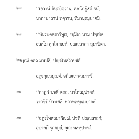
.
‘‘เอวาหํ
จินฺตยิตฺวาน, เนกโกฏิสตํ ธนํ;
๒๗
นาถานาถานํ ทตฺวาน, หิมวนฺตมุปาคมึ.
.
‘‘หิมวนฺตสฺสาวิทูเร, ธมฺมิโก นาม ปพฺพโต;
๒๘
อสฺสโม สุกโต มยฺหํ, ปณฺณสาลา สุมาปิตา.
.
‘‘จงฺกมํ
ตตฺถ มาเปสึ, ปฺจโทสวิวชฺชิตํ.
๒๙
อฏฺคุณสมุเปตํ, อภิฺาพลมาหรึ.
.
‘‘สาฏกํ ปชหึ ตตฺถ, นวโทสมุปาคตํ;
๓๐
วากจีรํ นิวาเสสึ, ทฺวาทสคุณมุปาคตํ.
.
‘‘อฏฺโทสสมากิณฺณํ, ปชหึ ปณฺณสาลกํ;
๓๑
อุปาคมึ รุกฺขมูลํ, คุเณ ทสหุปาคตํ.