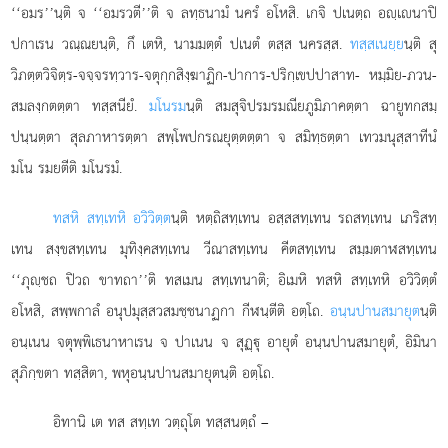
‘‘อมร’’นฺติ จ ‘‘อมรวตี’’ติ
จ ลทฺธนามํ นครํ อโหสิ. เกจิ ปเนตฺถ อฺเนาปิ
ปกาเรน วณฺณยนฺติ, กึ เตหิ, นามมตฺตํ ปเนตํ ตสฺส นครสฺส.
ทสฺสเนยฺย
นฺติ สุ
วิภตฺตวิจิตฺร-จจฺจรทฺวาร-จตุกฺกสิงฺฆาฏิก-ปาการ-ปริกฺเขปปาสาท- หมฺมิย-ภวน-
สมลงฺกตตฺตา ทสฺสนียํ.
มโนรม
นฺติ สมสุจิปรมรมณียภูมิภาคตฺตา ฉายูทกสมฺ
ปนฺนตฺตา
สุลภาหารตฺตา สพฺโพปกรณยุตฺตตฺตา จ สมิทฺธตฺตา เทวมนุสฺสาทีนํ
มโน รมยตีติ มโนรมํ.
ทสหิ สทฺเทหิ อวิวิตฺต
นฺติ หตฺถิสทฺเทน อสฺสสทฺเทน รถสทฺเทน เภริสทฺ
เทน สงฺขสทฺเทน มุทิงฺคสทฺเทน วีณาสทฺเทน คีตสทฺเทน สมฺมตาฬสทฺเทน
‘‘ภุฺชถ ปิวถ ขาทถา’’ติ ทสเมน สทฺเทนาติ; อิเมหิ ทสหิ สทฺเทหิ อวิวิตฺตํ
อโหสิ, สพฺพกาลํ อนุปมุสฺสวสมชฺชนาฏกา กีฬนฺตีติ อตฺโถ.
อนฺนปานสมายุต
นฺติ
อนฺเนน จตุพฺพิเธนาหาเรน จ ปาเนน จ สุฏฺุ อายุตํ อนฺนปานสมายุตํ, อิมินา
สุภิกฺขตา ทสฺสิตา, พหุอนฺนปานสมายุตนฺติ อตฺโถ.
อิทานิ เต ทส สทฺเท วตฺถุโต ทสฺสนตฺถํ –