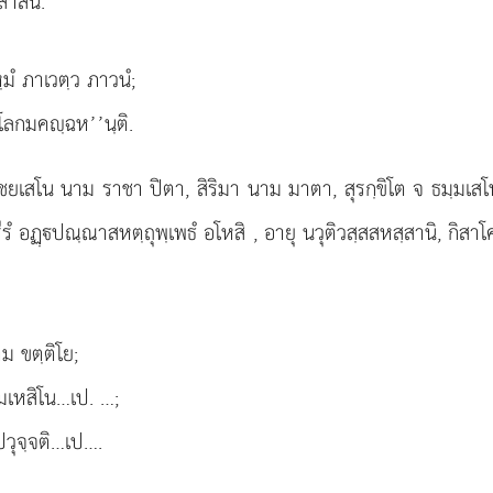
สาสนํ.
ฺมํ ภาเวตฺว ภาวนํ;
โลกมคฺฉห’’นฺติ.
ชยเสโน นาม ราชา ปิตา, สิริมา นาม มาตา, สุรกฺขิโต จ ธมฺมเสโ
รีรํ อฏฺปณฺณาสหตฺถุพฺเพธํ อโหสิ
, อายุ นวุติวสฺสสหสฺสานิ, กิสา
ม ขตฺติโย;
ิ มเหสิโน…เป.
…;
ปวุจฺจติ…เป….