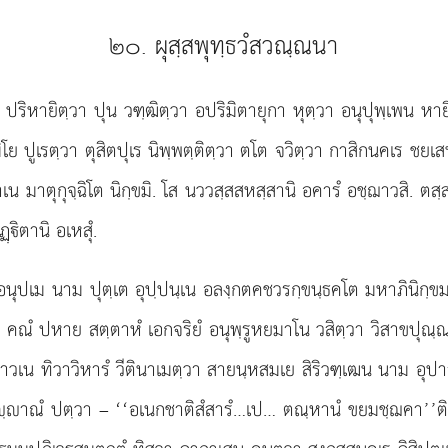
๒๐. ผุสฺสพุทฺธวํสวณฺณนา
ริหายิตฺวา ปุน วฑฺฒิตฺวา อปริมิตายุกา หุตฺวา อนุปุพฺเพน หายิต
ย ปูเรตฺวา ตุสิตปุเร นิพฺพตฺติตฺวา ตโต จวิตฺวา กาสิกนคเร ชยเส
ยาเน มาตุกุจฺฉิโต นิกฺขมิ. โส นววสฺสสหสฺสานิ อคารํ อชฺฌาวสิ.
ฺิตานิ อเหสุํ.
 อนุปเม นาม ปุตฺเต อุปฺปนฺเน อลงฺกตคชวรกฺขนฺธคโต มหาภินิกฺขมน
ตโต คณํ ปหาย สตฺตาหํ เอกจริยํ อนุพฺรูหยมาโน วสิตฺวา วิสาขปุณ
สปาวเน ทิวาวิหารํ วีตินาเมตฺวา สายนฺหสมเย สิริวฑฺเฒน นาม อุป
ตฺาณํ ปตฺวา – ‘‘อเนกชาติสํสารํ…เป… ตณฺหานํ ขยมชฺฌคา’’ติ อ