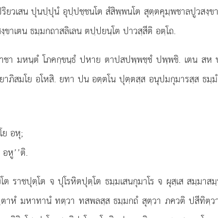
ปริยวเสน ปุนปฺปุนํ อุปฺปชฺชนโต สํสิพฺพนโต สุตฺตคุมฺพชาลปูวสงฺข
งฺขาเตน ธมฺมกถาสลิเลน ตปฺปยนฺโต ปาวสฺสีติ อตฺโถ.
า มหนฺตํ โภคกฺขนฺธํ ปหาย ตาปสปพฺพชฺชํ ปพฺพชิ. เตน สห ปพฺ
ิยาภิสมโย อโหสิ. ยทา ปน อตฺตโน ปุตฺตสฺส อนุปมกุมารสฺส ธมฺม
โย อหุ;
อหู’’ติ.
ต ราชปุตฺโต จ ปุโรหิตปุตฺโต ธมฺมเสนกุมาโร จ ผุสฺเส สมฺมาสมฺพ
า สตฺตาหํ มหาทานํ ทตฺวา ทสพลสฺส ธมฺมกถํ สุตฺวา ภควติ ปสีทิตฺว