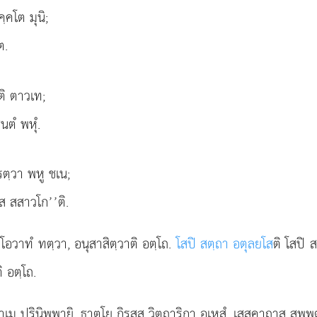
ฺคโต มุนิ;
ต.
ชติ ตาวเท;
ตํ พหุํ.
รตฺวา พหู ชเน;
โส สสาวโก’’ติ.
 โอวาทํ ทตฺวา, อนุสาสิตฺวาติ อตฺโถ.
โสปิ สตฺถา อตุลยโส
ติ โสปิ 
ิ อตฺโถ.
ราเม ปรินิพฺพายิ. ธาตุโย กิรสฺส วิตฺถาริกา อเหสุํ. เสสคาถาสุ สพ