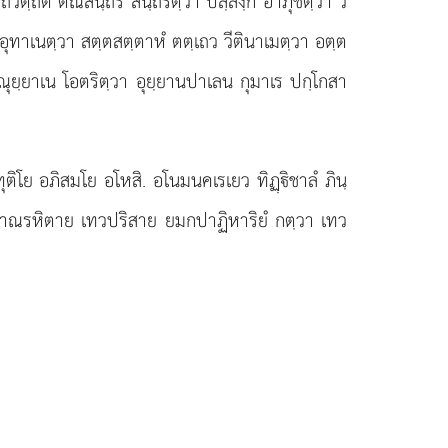
ฺถตํ ติณสนฺถรํ สนฺถริตฺวา ปลฺลงฺกํ อาภุชิตฺวา วิ
าเนตฺวา สตฺตสตฺตาหํ ตตฺเถว วีตินาเมตฺวา อตฺต
ณุยฺยาเน โอตริตฺวา อุยฺยานปาเลน กุมาเร ปกฺโกสา
ติโย อภิสมโย อโหสิ. อโนมนคเรเยว ทิฏฺิชาลํ ภินฺ
ปริมาณรหิตาย เทวปริสาย ยมกปาฏิหาริยํ กตฺวา เทว