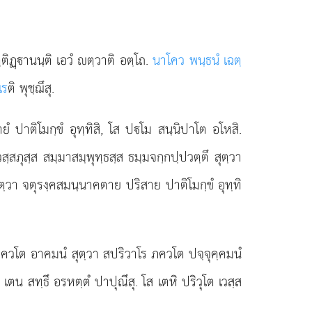
ตฺติฏฺานนฺติ เอวํ ตฺวาติ อตฺโถ.
นาโคว พนฺธนํ เฉตฺ
เร
ติ พุชฺฌึสุ.
ปาติโมกฺขํ อุทฺทิสิ, โส ปโม สนฺนิปาโต อโหสิ.
ภุสฺส สมฺมาสมฺพุทฺธสฺส ธมฺมจกฺกปฺปวตฺตึ สุตฺวา
ชตฺวา จตุรงฺคสมนฺนาคตาย ปริสาย ปาติโมกฺขํ อุทฺทิ
ควโต อาคมนํ สุตฺวา สปริวาโร ภควโต ปจฺจุคฺคมนํ
ต เตน สทฺธึ อรหตฺตํ ปาปุณึสุ. โส เตหิ ปริวุโต เวสฺส