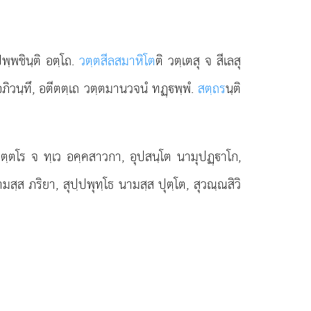
พฺพชินฺติ อตฺโถ.
วตฺตสีลสมาหิโต
ติ วตฺเตสุ จ สีเลสุ
อภิวนฺทึ, อตีตตฺเถ วตฺตมานวจนํ ทฏฺพฺพํ.
สตฺถร
นฺติ
ฺตโร จ ทฺเว อคฺคสาวกา, อุปสนฺโต นามุปฏฺาโก,
ามสฺส ภริยา, สุปฺปพุทฺโธ นามสฺส ปุตฺโต, สุวณฺณสิวิ