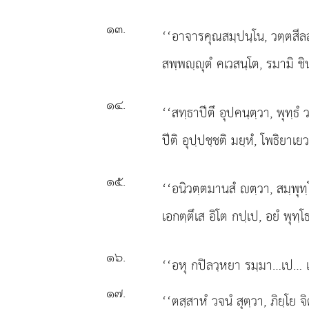
๑๓
.
‘‘อาจารคุณสมฺปนฺโน, วตฺตสีล
สพฺพฺุตํ คเวสนฺโต, รมามิ ช
๑๔
.
‘‘สทฺธาปีตึ
อุปคนฺตฺวา, พุทฺธํ 
ปีติ อุปฺปชฺชติ มยฺหํ, โพธิยาเ
๑๕
.
‘‘อนิวตฺตมานสํ ตฺวา, สมฺพุทฺ
เอกตฺตึเส อิโต กปฺเป, อยํ พุทฺโธ
๑๖
.
‘‘อหุ กปิลวฺหยา รมฺมา…เป… เหส
๑๗
.
‘‘ตสฺสาหํ วจนํ สุตฺวา, ภิยฺโย จ