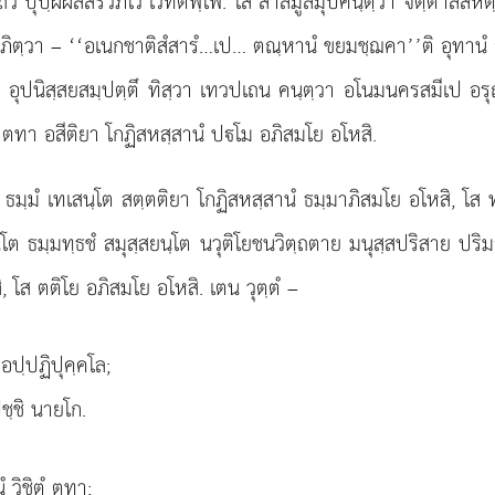
ฺผผลสิริวิภโว เวทิตพฺโพ. โส สาลมูลมุปคนฺตฺวา จตฺตาลีสหตฺถวิต
วา – ‘‘อเนกชาติสํสารํ…เป… ตณฺหานํ ขยมชฺฌคา’’ติ อุทานํ อุท
จ อุปนิสฺสยสมฺปตฺตึ ทิสฺวา เทวปเถน คนฺตฺวา อโนมนครสมีเป อรุ
ิ. ตทา อสีติยา โกฏิสหสฺสานํ ปโม อภิสมโย อโหสิ.
ฺมํ เทเสนฺโต สตฺตติยา โกฏิสหสฺสานํ ธมฺมาภิสมโย อโหสิ, โส ทุ
สนฺโต ธมฺมทฺธชํ สมุสฺสยนฺโต นวุติโยชนวิตฺถตาย มนุสฺสปริสาย 
, โส ตติโย อภิสมโย อโหสิ. เตน วุตฺตํ –
อปฺปฏิปุคฺคโล;
ชฺชิ นายโก.
 วิชิตํ ตทา;