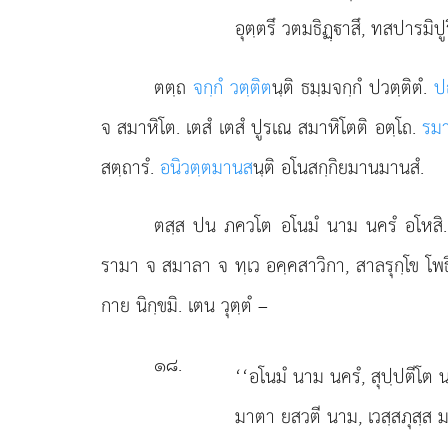
อุตฺตรึ วตมธิฏฺาสึ, ทสปารมิปูร
ตตฺถ
จกฺกํ วตฺติต
นฺติ ธมฺมจกฺกํ ปวตฺติตํ.
ป
จ สมาหิโต. เตสํ เตสํ ปูรเณ สมาหิโตติ อตฺโถ.
รมา
สตฺถารํ.
อนิวตฺตมานส
นฺติ อโนสกฺกิยมานมานสํ.
ตสฺส
ปน ภควโต อโนมํ นาม นครํ อโหสิ. ส
รามา จ สมาลา จ ทฺเว อคฺคสาวิกา, สาลรุกฺโข โพธิ, ส
กาย นิกฺขมิ. เตน วุตฺตํ –
๑๘
.
‘‘อโนมํ นาม นครํ, สุปฺปตีโต น
มาตา ยสวตี นาม, เวสฺสภุสฺส ม