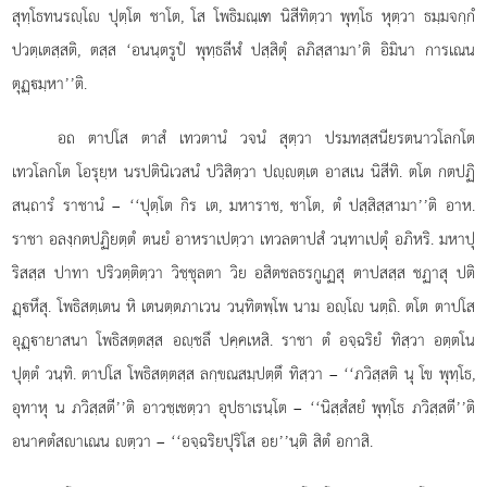
สุทฺโธทนรฺโ ปุตฺโต ชาโต, โส โพธิมณฺเฑ นิสีทิตฺวา พุทฺโธ หุตฺวา ธมฺมจกฺกํ
ปวตฺเตสฺสติ, ตสฺส ‘อนนฺตรูปํ พุทฺธลีฬํ ปสฺสิตุํ ลภิสฺสามา’ติ อิมินา การเณน
ตุฏฺมฺหา’’ติ.
อถ ตาปโส ตาสํ เทวตานํ วจนํ สุตฺวา ปรมทสฺสนียรตนาวโลกโต
เทวโลกโต โอรุยฺห นรปตินิเวสนํ ปวิสิตฺวา ปฺตฺเต
อาสเน นิสีทิ. ตโต กตปฏิ
สนฺถารํ ราชานํ – ‘‘ปุตฺโต กิร เต, มหาราช, ชาโต, ตํ ปสฺสิสฺสามา’’ติ อาห.
ราชา อลงฺกตปฏิยตฺตํ ตนยํ อาหราเปตฺวา เทวลตาปสํ วนฺทาเปตุํ อภิหริ. มหาปุ
ริสสฺส ปาทา ปริวตฺติตฺวา วิชฺชุลตา วิย อสิตชลธรกูเฏสุ ตาปสสฺส ชฏาสุ ปติ
ฏฺหึสุ. โพธิสตฺเตน หิ เตนตฺตภาเวน วนฺทิตพฺโพ นาม อฺโ นตฺถิ. ตโต ตาปโส
อุฏฺายาสนา โพธิสตฺตสฺส อฺชลึ ปคฺคเหสิ. ราชา ตํ อจฺฉริยํ ทิสฺวา อตฺตโน
ปุตฺตํ วนฺทิ. ตาปโส โพธิสตฺตสฺส ลกฺขณสมฺปตฺตึ ทิสฺวา – ‘‘ภวิสฺสติ นุ โข พุทฺโธ,
อุทาหุ น ภวิสฺสตี’’ติ อาวชฺเชตฺวา อุปธาเรนฺโต – ‘‘นิสฺสํสยํ พุทฺโธ ภวิสฺสตี’’ติ
อนาคตํสาเณน ตฺวา – ‘‘อจฺฉริยปุริโส อย’’นฺติ สิตํ อกาสิ.