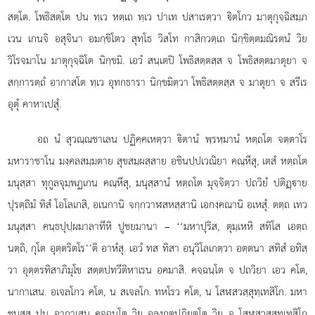
สตฺโต. โพธิสตฺโต ปน ทฺเว หตฺเถ ทฺเว ปาเท ปสาเรตฺวา ิตโกว มาตุกุจฺฉิสมฺภ
เวน เกนจิ อสุจินา อมกฺขิโตว สุทฺโธ วิสโท กาสิกวตฺเถ นิกฺขิตฺตมณิรตนํ วิย
วิโรจมาโน มาตุกุจฺฉิโต นิกฺขมิ. เอวํ สนฺเตปิ โพธิสตฺตสฺส จ โพธิสตฺตมาตุยา จ
สกฺการตฺถํ อากาสโต ทฺเว อุทกธารา นิกฺขมิตฺวา โพธิสตฺตสฺส จ มาตุยา จ สรีเร
อุตุํ คาหาเปสุํ.
อถ นํ สุวณฺณชาเลน ปฏิคฺคเหตฺวา ิตานํ พฺรหฺมานํ หตฺถโต จตฺตาโร
มหาราชาโน มงฺคลสมฺมตาย สุขสมฺผสฺสาย อชินปฺปเวณิยา คณฺหึสุ, เตสํ หตฺถโต
มนุสฺสา ทุกูลจุมฺพฏเกน คณฺหึสุ, มนุสฺสานํ หตฺถโต มุจฺจิตฺวา ปถวิยํ ปติฏฺาย
ปุรตฺถิมํ ทิสํ โอโลเกสิ, อเนกานิ จกฺกวาฬสหสฺสานิ เอกงฺคณานิ อเหสุํ. ตตฺถ เทว
มนุสฺสา คนฺธปุปฺผมาลาทีหิ
ปูชยมานา – ‘‘มหาปุริส, ตุมฺเหหิ สทิโส เอตฺถ
นตฺถิ, กุโต อุตฺตริตโร’’ติ อาหํสุ. เอวํ ทส ทิสา อนุวิโลเกตฺวา อตฺตนา สทิสํ อทิสฺ
วา อุตฺตรทิสาภิมุโข สตฺตปทวีติหาเรน อคมาสิ. คจฺฉนฺโต จ ปถวิยา เอว คโต,
นากาเสน. อเจลโกว คโต, น สเจลโก. ทหโรว คโต, น โสฬสวสฺสุทฺเทสิโก. มหา
ชนสฺส ปน อากาเสน คจฺฉนฺโต วิย อลงฺกตปฏิยตฺโต วิย จ โสฬสวสฺสุทฺเทสิโก