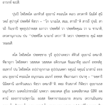
อารกฺขํ เปสิ.
ปุนปิ โพธิสตฺโต เอกทิวสํ อุยฺยานํ คจฺฉนฺโต ตเถว เทวตาหิ นิมฺมิตํ สุนิ
วตฺถํ สุปารุตํ ปพฺพชิตํ ทิสฺวา – ‘‘โก นาเมโส, สมฺม, สารถี’’ติ สารถึ ปุจฺฉิ. สา
รถิ กิฺจาปิ พุทฺธุปฺปาทสฺส อภาวา ปพฺพชิตํ วา ปพฺพชิตคุเณ วา น ชานาติ,
เทวตานุภาเวน ปน ‘‘ปพฺพชิโต นามายํ เทวา’’ติ วตฺวา ปพฺพชฺชาย คุณํ ตสฺส
วณฺเณสิ.
ตโต โพธิสตฺโต ปพฺพชฺชาย รุจึ อุปฺปาเทตฺวา ตํทิวสํ อุยฺยานํ อคมาสิ.
ทีฆายุกา โพธิสตฺตา วสฺสสเต วสฺสสเต อติกฺกนฺเต ชิณฺณาทีสุ
เอเกกํ อทฺทสํสุ.
อมฺหากํ ปน โพธิสตฺโต อปฺปายุกกาเล อุปฺปนฺนตฺตา จตุนฺนํ จตุนฺนํ มาสานํ อจฺจ
เยน อุยฺยานํ คจฺฉนฺโต อนุกฺกเมน เอเกกํ อทฺทส. ทีฆภาณกา ปนาหุ – ‘‘จตฺตาริ
นิมิตฺตานิ เอกทิวเสเนว ทิสฺวา อคมาสี’’ติ. ตตฺถ ทิวสภาคํ กีฬิตฺวา อุยฺยานรส
มนุภวิตฺวา มงฺคลโปกฺขรณิยํ นฺหตฺวา อตฺถงฺคเต สูริเย มงฺคลสิลาตเล นิสีทิ อตฺ
ตานํ อลงฺการาเปตุกาโม. อถสฺส จิตฺตาจารมฺาย สกฺเกน เทวานมินฺเทน