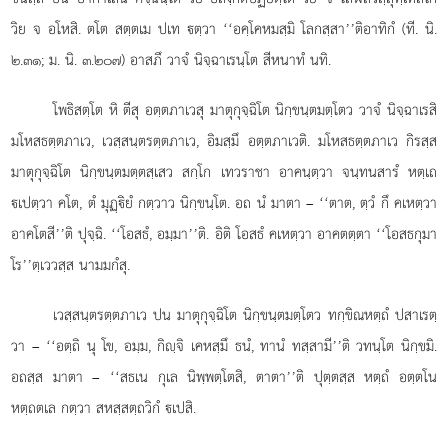
วิย จ อโหสิ. ตโต สตฺตเม ปเท ตฺวา ‘‘อคฺโคหมสฺมิ โลกสฺสา’’ติอาทิกํ (ที. นิ.
๒.๓๑; ม. นิ. ๓.๒๐๗) อาสภึ วาจํ นิจฺฉาเรนฺโต สีหนาทํ นทิ.
โพธิสตฺโต หิ ตีสุ อตฺตภาเวสุ มาตุกุจฺฉิโต นิกฺขนฺตมตฺโตว วาจํ นิจฺฉาเรสิ
มโหสธตฺตภาเว, เวสฺสนฺตรตฺตภาเว, อิมสฺมึ อตฺตภาเวติ. มโหสธตฺตภาเว กิรสฺส
มาตุกุจฺฉิโต นิกฺขนฺตมตฺตสฺเสว สกฺโก เทวราชา อาคนฺตฺวา จนฺทนสารํ หตฺเถ
เปตฺวา คโต, ตํ มุฏฺิยํ กตฺวาว นิกฺขนฺโต. อถ นํ มาตา – ‘‘ตาต, ตฺวํ กึ
คเหตฺวา
อาคโตสี’’ติ ปุจฺฉิ. ‘‘โอสธํ, อมฺมา’’ติ. อิติ โอสธํ คเหตฺวา อาคตตฺตา ‘‘โอสธกุมา
โร’’ตฺเววสฺส
นามมกํสุ.
เวสฺสนฺตรตฺตภาเว ปน มาตุกุจฺฉิโต นิกฺขนฺตมตฺโตว ทกฺขิณหตฺถํ ปสาเรตฺ
วา – ‘‘อตฺถิ นุ โข, อมฺม, กิฺจิ เคหสฺมึ ธนํ, ทานํ ทสฺสามี’’ติ วทนฺโต นิกฺขมิ.
อถสฺส มาตา – ‘‘สธเน กุเล นิพฺพตฺโตสิ, ตาตา’’ติ ปุตฺตสฺส หตฺถํ อตฺตโน
หตฺถตเล กตฺวา สหสฺสตฺถวิกํ เปสิ.