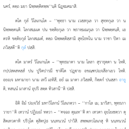
นครํ, ตตฺถ มยา นิพฺพตฺติตพฺพ’’นฺติ นิฏฺมคมาสิ.
ตโต
กุลํ วิโลเกนฺโต – ‘‘พุทฺธา นาม เวสฺสกุเล วา สุทฺทกุเล วา น
นิพฺพตฺตนฺติ. โลกสมฺมเต ปน ขตฺติยกุเล วา พฺราหฺมณกุเล วา นิพฺพตฺตนฺติ, เอ
ตรหิ ขตฺติยกุลํ โลกสมฺมตํ, ตตฺถ นิพฺพตฺติสฺสามิ สุทฺโธทโน นาม ราชา ปิตา เม
ภวิสฺสตี’’ติ
กุลํ
ปสฺสิ.
ตโต มาตรํ วิโลเกนฺโต – ‘‘พุทฺธมาตา นาม โลลา สุราธุตฺตา น โหติ,
กปฺปสตสหสฺสํ ปน
ปูริตปารมี ชาติโต ปฏฺาย อขณฺฑปฺจสีลาเยว โหติ.
อยฺจ มหามายา นาม เทวี เอทิสี, อยํ เม มาตา ภวิสฺสติ, กิตฺตกํ ปนสฺสา
อายู
ติ, ทสนฺนํ มาสานํ อุปริ สตฺต ทิวสานี’’ติ ปสฺสิ.
อิติ อิมํ ปฺจวิธํ มหาวิโลกนํ วิโลเกตฺวา – ‘‘กาโล เม, มาริสา, พุทฺธภา
วายา’’ติ เทวานํ ปฏิฺํ ทตฺวา – ‘‘คจฺฉถ ตุมฺเห’’ติ ตา เทวตา อุยฺโยเชตฺวา ตุ
สิตเทวตาหิ ปริวุโต ตุสิตปุเร นนฺทนวนํ ปาวิสิ. สพฺพเทวโลเกสุ หิ นนฺทนวนํ