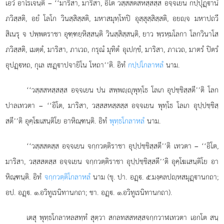
เอวํ อาโรเจนฺติ – ‘‘มาริสา, มาริสา, อิโต วสฺสสตสหสฺสสฺส อจฺจเยน กปฺปุฏฺานํ
ภวิสฺสติ, อยํ โลโก วินสฺสิสฺสติ, มหาสมุทฺโทปิ อุสฺสุสฺสิสฺสติ, อยฺจ มหาปถวี
สิเนรุ จ ปพฺพตราชา อุฑฺฑยฺหิสฺสนฺติ วินสฺสิสฺสนฺติ, ยาว พฺรหฺมโลกา โลกวินาโส
ภวิสฺสติ, เมตฺตํ, มาริสา, ภาเวถ, กรุณํ มุทิตํ อุเปกฺขํ, มาริสา, ภาเวถ, มาตรํ ปิตรํ
อุปฏฺหถ, กุเล เชฏฺาปจายิโน โหถา’’ติ. อิทํ
กปฺปโกลาหลํ
นาม.
‘‘วสฺสสหสฺสสฺส อจฺจเยน ปน สพฺพฺุพุทฺโธ โลเก อุปชฺชิสฺสตี’’ติ โลก
ปาลเทวตา – ‘‘อิโต, มาริสา, วสฺสสหสฺสสฺส อจฺจเยน พุทฺโธ โลเก อุปฺปชฺชิสฺ
สตี’’ติ อุคฺโฆเสนฺติโย อาหิณฺฑนฺติ. อิทํ
พุทฺธโกลาหลํ
นาม.
‘‘วสฺสสตสฺส อจฺจเยน จกฺกวตฺติราชา อุปฺปชฺชิสฺสตี’’ติ เทวตา – ‘‘อิโต,
มาริสา, วสฺสสตสฺส อจฺจเยน จกฺกวตฺติราชา อุปฺปชฺชิสฺสตี’’ติ อุคฺโฆเสนฺติโย อา
หิณฺฑนฺติ. อิทํ
จกฺกวตฺติโกลาหลํ
นาม (ขุ. ปา. อฏฺ. ๕.มงฺคลปฺหสมุฏฺานกถา;
อป. อฏฺ. ๑.อวิทูเรนิทานกถา; ชา. อฏฺ. ๑.อวิทูเรนิทานกถา).
เตสุ พุทฺธโกลาหลสทฺทํ สุตฺวา สกลทสสหสฺสจกฺกวาฬเทวตา เอกโต สนฺ