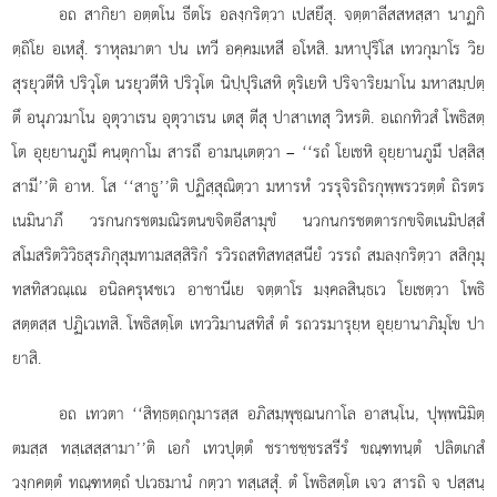
อถ สากิยา อตฺตโน ธีตโร อลงฺกริตฺวา เปสยึสุ. จตฺตาลีสสหสฺสา นาฏกิ
ตฺถิโย อเหสุํ. ราหุลมาตา ปน เทวี อคฺคมเหสี อโหสิ. มหาปุริโส เทวกุมาโร วิย
สุรยุวตีหิ ปริวุโต นรยุวตีหิ ปริวุโต นิปฺปุริเสหิ ตุริเยหิ ปริจาริยมาโน มหาสมฺปตฺ
ตึ อนุภวมาโน อุตุวาเรน อุตุวาเรน เตสุ ตีสุ ปาสาเทสุ วิหรติ. อเถกทิวสํ โพธิสตฺ
โต อุยฺยานภูมึ คนฺตุกาโม สารถึ อามนฺเตตฺวา – ‘‘รถํ โยเชหิ อุยฺยานภูมึ ปสฺสิสฺ
สามี’’ติ อาห. โส ‘‘สาธู’’ติ ปฏิสฺสุณิตฺวา มหารหํ วรรุจิรถิรกุพฺพรวรตฺตํ ถิรตร
เนมินาภึ วรกนกรชตมณิรตนขจิตอีสามุขํ นวกนกรชตตารกขจิตเนมิปสฺสํ
สโมสริตวิวิธสุรภิกุสุมทามสสฺสิริกํ รวิรถสทิสทสฺสนียํ วรรถํ สมลงฺกริตฺวา สสิกุมุ
ทสทิสวณฺเณ อนิลครุฬชเว อาชานีเย จตฺตาโร มงฺคลสินฺธเว โยเชตฺวา
โพธิ
สตฺตสฺส ปฏิเวเทสิ. โพธิสตฺโต เทววิมานสทิสํ ตํ รถวรมารุยฺห อุยฺยานาภิมุโข ปา
ยาสิ.
อถ เทวตา ‘‘สิทฺธตฺถกุมารสฺส อภิสมฺพุชฺฌนกาโล อาสนฺโน, ปุพฺพนิมิตฺ
ตมสฺส ทสฺเสสฺสามา’’ติ เอกํ เทวปุตฺตํ ชราชชฺชรสรีรํ ขณฺฑทนฺตํ ปลิตเกสํ
วงฺกคตฺตํ ทณฺฑหตฺถํ ปเวธมานํ กตฺวา ทสฺเสสุํ. ตํ โพธิสตฺโต เจว สารถิ จ ปสฺสนฺ