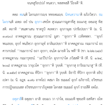
จนฺทสูริยปฺปภํ หนฺตฺวา, ทสสหสฺสี วิโรจตี’’ติ.
ตตฺถ
ตม
นฺติ โลกนฺธการฺจ หทยตมฺจ.
นิหนฺตฺวานา
ติ อภิภวิตฺวา.
ธมฺ
โมกฺก
นฺติ เอตฺถ อยํ ปน
อุกฺกา
-สทฺโท สุวณฺณการมูสาทีสุ อเนเกสุ อตฺเถสุ ทิสฺ
สติ. ตถาหิ ‘‘สณฺฑาเสน ชาตรูปํ คเหตฺวา อุกฺกามุเข ปกฺขิเปยฺยา’’ติ (ม. นิ.
๓.๓๖๐) อาคตฏฺาเน สุวณฺณการานํ มูสา ‘‘อุกฺกา’’ติ เวทิตพฺพา. ‘‘อุกฺกํ
พนฺเธยฺย, อุกฺกํ พนฺธิตฺวา อุกฺกามุขํ อาลิมฺเปยฺยา’’ติ อาคตฏฺาเน กมฺมารานํ องฺ
คารกปลฺลํ. ‘‘กมฺมารานํ ยถา อุกฺกา, อนฺโต ฌายติ โน พหี’’ติ (ชา. ๒.๒๒.๖๔๙)
อาคตฏฺาเน กมฺมารุทฺธนํ. ‘‘เอวํวิปาโก อุกฺกาปาโต ภวิสฺสตี’’ติ (ที. นิ. ๑.๒๔,
๒๐๘) อาคตฏฺาเน วายุเวโค ‘‘อุกฺกา’’ติ วุจฺจติ. ‘‘อุกฺกาสุ ธาริยมานาสู’’ติ (ที.
นิ. ๑.๑๕๙) อาคตฏฺาเน ทีปิกา ‘‘อุกฺกา’’ติ วุจฺจติ. อิธาปิ ทีปิกา อุกฺกาติ อธิปฺ
เปตา (ม. นิ. อฏฺ. ๑.๗๖ อาทโย). ตสฺมา อิธ ธมฺมมยํ อุกฺกํ อภิธารยิ, อวิชฺชนฺธ
การปฏิจฺฉนฺนสฺส อวิชฺชนฺธการาภิภูตสฺส โลกสฺส ธมฺมมยํ อุกฺกํ ธาเรสีติ อตฺโถ.
อตุลาสี
ติ
อตุลฺยา อาสิ. อยเมว วา ปาโ, อฺเหิ พุทฺเธหิ อสทิสา อโห