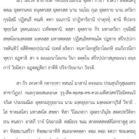
เอวํ เทเวหิ อายาจิโต กตปฺจวิโลกโน ตุสิตา กายา จวิตฺวา สพฺพนครุ
ตฺตเม อุตฺตรนคเร อนุตฺตรสฺส อุตฺตรสฺส นาม รฺโ กุเล อุตฺตราย นาม เทวิยา
กุจฺฉิสฺมึ ปฏิสนฺธึ คณฺหิ. ตทา อเนกานิ ปาฏิหาริยานิ ปาตุรหุํ. ตานิ ทีปงฺกร
พุทฺธวํเส วุตฺตนเยเนว เวทิตพฺพานิ. ตสฺสา อุตฺตราย กิร มหาเทวิยา กุจฺฉิสฺมึ
สพฺพโลกมงฺคลสฺส มงฺคลสฺส มหาสตฺตสฺส ปฏิสนฺธิคฺคหณโต ปฏฺาย สรีรปฺปภา
รตฺตินฺทิวํ อสีติหตฺถปฺปมาณํ ปเทสํ ผริตฺวา จนฺทาโลกสูริยาโลเกหิ อนภิภวนียา
หุตฺวา อฏฺาสิ. สา จ อฺเนาโลเกน วินา อตฺตโน สรีรปฺปภาสมุทเยเนว อนฺธ
การํ วิธมิตฺวา อฏฺสฏฺิยา ธาตีหิ ปริจาริยมานา วิจรติ.
สา กิร เทวตาหิ กตารกฺขา ทสนฺนํ มาสานํ อจฺจเยน ปรมสุรภิกุสุมผลธร
สาขาวิฏเป กมลกุวลยสมลงฺกเต รุรุ-สีห-พฺยคฺฆ-คช-ควย-มหึสปสทวิวิธมิคคณวิ
จริเต ปรมรมณีเย อุตฺตรมธุรุยฺยาเน นาม มงฺคลุยฺยาเน มงฺคลมหาปุริสํ วิชายิ
.
โส ชาตมตฺโตว มหาสตฺโต สพฺพา ทิสา วิโลเกตฺวา อุตฺตราภิมุโข สตฺตปทวีติหา
เรน คนฺตฺวา อาสภึ วาจํ นิจฺฉาเรสิ. ตสฺมิฺจ ขเณ สกลทสสหสฺสิโลกธาตูสุ เทว
ตา ทิสฺสมานสรีรา ทิพฺพมาลาทีหิ สมลงฺกตคตฺตา ตตฺถ ตตฺถ ตฺวา ชยมงฺคลถุ