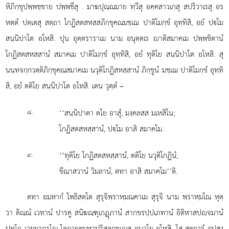
หิภิกฺขุปพฺพชฺชาย ปพฺพชึสุ
. มาฆปุณฺณมาย ทฺวีสุ อคฺคสาวเกสุ สปริวาเรสุ อร
หตฺตํ ปตฺเตสุ สตฺถา โกฏิสตสหสฺสภิกฺขุคณมชฺเฌ ปาติโมกฺขํ อุทฺทิสิ, อยํ ปโม
สนฺนิปาโต อโหสิ. ปุน อุตฺตราราเม นาม อนุตฺตเร าติสมาคเม ปพฺพชิตานํ
โกฏิสตสหสฺสานํ สมาคเม ปาติโมกฺขํ อุทฺทิสิ, อยํ ทุติโย สนฺนิปาโต อโหสิ. สุ
นนฺทจกฺกวตฺติภิกฺขุคณสมาคเม นวุติโกฏิสหสฺสานํ ภิกฺขูนํ มชฺเฌ ปาติโมกฺขํ อุทฺทิ
สิ, อยํ ตติโย สนฺนิปาโต อโหสิ. เตน วุตฺตํ –
.
‘‘สนฺนิปาตา
ตโย อาสุํ, มงฺคลสฺส มเหสิโน;
๘
โกฏิสตสหสฺสานํ, ปโม อาสิ สมาคโม.
.
‘‘ทุติโย โกฏิสตสหสฺสานํ, ตติโย นวุติโกฏินํ;
๙
ขีณาสวานํ วิมลานํ, ตทา อาสิ สมาคโม’’ติ.
ตทา อมฺหากํ โพธิสตฺโต สุรุจิพฺราหฺมณคาเม สุรุจิ นาม พฺราหฺมโณ หุตฺ
วา ติณฺณํ เวทานํ ปารคู สนิฆณฺฑุเกฏุภานํ สากฺขรปฺปเภทานํ อิติหาสปฺจมานํ
ปทโก เวยฺยากรโณ โลกายตมหาปุริสลกฺขเณสุ อนวโย อโหสิ. โส สตฺถารํ อุปสงฺ