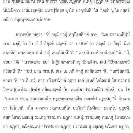
ถาย จินฺเตสิ, มยาปิ ตตฺถ คนฺตฺวา
ปุฺโกฏฺาสํ คเหตุํ วฏฺฏตี’’ติ วฑฺฒกีวณฺณํ
นิมฺมินิตฺวา วาสิผรสุหตฺโถ มหาปุริสสฺส ปุรโต ปาตุรโหสิ. โส ‘‘อตฺถิ นุ โข กสฺสจิ
ภติยา กตฺตพฺพกมฺม’’นฺติ อาห.
มหาสตฺโต ทิสฺวา ‘‘กึ กมฺมํ กาตุํ สกฺขิสฺสสี’’ติ อาห. ‘‘มม อชานนสิปฺปํ
นาม นตฺถิ, โย โย ยํ ยํ อิจฺฉติ มณฺฑปํ วา ปาสาทํ วา อฺํ วา กิฺจิ นิเว
สนาทิกํ, ตสฺส ตสฺส ตํ ตํ กาตุํ สมตฺโถมฺหี’’ติ. ‘‘เตน หิ มยฺหํ กมฺมํ อตฺถี’’ติ. ‘‘กึ,
อยฺยา’’ติ? ‘‘สฺวาตนาย มยา โกฏิสตสหสฺสภิกฺขู นิมนฺติตา, เตสํ นิสีทนมณฺฑปํ
กริสฺสสี’’ติ? ‘‘อหํ นาม กเรยฺยํ, สเจ เม ภตึ ทาตุํ สกฺขิสฺสถา’’ติ. ‘‘สกฺขิสฺสามิ,
ตาตา’’ติ. ‘‘ยทิ เอวํ, สาธุ, กริสฺสามี’’ติ วตฺวา เอกํ ปเทสํ โอโลเกสิ. โส ทฺวาทส
โยชนปฺปมาโณ ปเทโส กสิณมณฺฑลํ วิย สมตโล ปรมรมณีโย อโหสิ. ปุน โส
‘‘เอตฺตเก าเน สตฺตรตนมโย ทฏฺพฺพสารมณฺโฑ มณฺฑโป อุฏฺหตู’’ติ
จินฺเตตฺ
วา โอโลเกสิ. ตโต ตาวเทว มณฺฑปสทิโส ปถวิตลํ ภินฺทิตฺวา มณฺฑโป อุฏฺหิ.
ตสฺส โสวณฺณมเยสุ ถมฺเภสุ รชตมยา ฆฏกา อเหสุํ, รชตมเยสุ ถมฺเภสุ โสวณฺณม
ยา ฆฏกา, มณิตฺถมฺเภสุ ปวาฬมยา ฆฏกา, ปวาฬมเยสุ ถมฺเภสุ มณิมยา ฆฏกา,