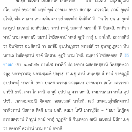
อถสฺส มณฺฑปํ โอโลกยโต เอตทโหสิ – ‘‘นายํ มณฺฑโป มนุสฺสภูเตน
กโต, มยฺหํ อชฺฌาสยํ มยฺหํ คุณํ อาคมฺม อทฺธา สกฺกสฺส เทวรฺโ ภวนํ อุณฺหํ
อโหสิ, ตโต สกฺเกน
เทวานมินฺเทน อยํ มณฺฑโป นิมฺมิโต’’ติ. ‘‘น โข ปน เม ยุตฺตํ
เอวรูเป มณฺฑเป เอกทิวสํเยว ทานํ ทาตุํ, สตฺตาหํ ทสฺสามี’’ติ จินฺเตสิ. พาหิรก
ทานํ นาม ตตฺตกมฺปิ สมานํ โพธิสตฺตานํ หทยํ ตุฏฺึ กาตุํ น สกฺโกติ, อลงฺกตสีสํ
วา ฉินฺทิตฺวา อฺชิตานิ วา อกฺขีนิ อุปฺปาเฏตฺวา หทยมํสํ วา อุพฺพฏฺเฏตฺวา ทินฺ
นกาเล โพธิสตฺตานํ จาคํ นิสฺสาย ตุฏฺิ นาม โหติ. อมฺหากํ โพธิสตฺตสฺส หิ
สิวิ
ชาตเก
(ชา. ๑.๑๕.๕๒ อาทโย) เทวสิกํ ปฺจกหาปณสตสหสฺสานิ วิสฺสชฺเชตฺวา
จตูสุ นครทฺวาเรสุ นครมชฺเฌติ ปฺจสุ าเนสุ ทานํ เทนฺตสฺส ตํ ทานํ จาคตุฏฺึ
อุปฺปาเทตุํ นาสกฺขิ. ยทา ปนสฺส พฺราหฺมณวณฺเณน อาคนฺตฺวา สกฺโก เทวราชา
อกฺขีนิ ยาจิ, ตทา โส ตานิ จกฺขูนิ อุปฺปาเฏตฺวา อทาสิ, ททมานสฺเสว หาโส อุปฺ
ปชฺชิ, เกสคฺคมตฺตมฺปิ จิตฺตสฺส อฺถตฺตํ นาโหสิ. เอวํ สพฺพฺุโพธิสตฺตานํ
พาหิรทานํ นิสฺสาย ติตฺติ นาม นตฺถิ. ตสฺมา โสปิ มหาปุริโส – ‘‘มยา โกฏิสต
สหสฺสสงฺขานํ ภิกฺขูนํ ทานํ ทาตุํ วฏฺฏตี’’ติ จินฺเตตฺวา ตสฺมึ มณฺฑเป นิสีทาเปตฺ
วา สตฺตาหํ ควปานํ นาม ทานํ อทาสิ.