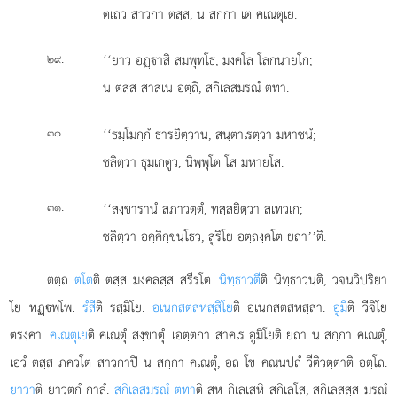
ตเถว สาวกา ตสฺส, น สกฺกา เต คเณตุเย.
.
‘‘ยาว
อฏฺาสิ สมฺพุทฺโธ, มงฺคโล โลกนายโก;
๒๙
น ตสฺส สาสเน อตฺถิ, สกิเลสมรณํ ตทา.
.
‘‘ธมฺโมกฺกํ ธารยิตฺวาน, สนฺตาเรตฺวา มหาชนํ;
๓๐
ชลิตฺวา ธุมเกตูว, นิพฺพุโต โส มหายโส.
.
‘‘สงฺขารานํ สภาวตฺตํ, ทสฺสยิตฺวา สเทวเก;
๓๑
ชลิตฺวา อคฺคิกฺขนฺโธว, สูริโย อตฺถงฺคโต ยถา’’ติ.
ตตฺถ
ตโต
ติ ตสฺส มงฺคลสฺส สรีรโต.
นิทฺธาวตี
ติ นิทฺธาวนฺติ, วจนวิปริยา
โย ทฏฺพฺโพ.
รํสี
ติ รสฺมิโย.
อเนกสตสหสฺสิโย
ติ อเนกสตสหสฺสา.
อูมี
ติ วีจิโย
ตรงฺคา.
คเณตุเย
ติ คเณตุํ สงฺขาตุํ. เอตฺตกา สาคเร อูมิโยติ ยถา น สกฺกา คเณตุํ,
เอวํ ตสฺส ภควโต สาวกาปิ น สกฺกา คเณตุํ, อถ โข คณนปถํ วีติวตฺตาติ อตฺโถ.
ยาวา
ติ ยาวตกํ กาลํ.
สกิเลสมรณํ ตทา
ติ สห กิเลเสหิ สกิเลโส, สกิเลสสฺส มรณํ