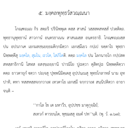
๕. มงฺคลพุทฺธวํสวณฺณนา
โกณฺฑฺเ
กิร สตฺถริ ปรินิพฺพุเต ตสฺส สาสนํ วสฺสสตสหสฺสํ ปวตฺติตฺถ.
พุทฺธานุพุทฺธานํ สาวกานํ อนฺตรธาเนน สาสนมสฺส อนฺตรธายิ. โกณฺฑฺสฺส
ปน อปรภาเค เอกมสงฺขฺเยยฺยมติกฺกมิตฺวา เอกสฺมึเยว กปฺเป จตฺตาโร พุทฺธา
นิพฺพตฺตึสุ
มงฺคโล, สุมโน, เรวโต, โสภิโต
ติ. ตตฺถ
มงฺคโล
ปน โลกนายโก กปฺปสต
สหสฺสาธิกานิ โสฬส อสงฺขฺเยยฺยานิ ปารมิโย ปูเรตฺวา ตุสิตปุเร นิพฺพตฺติตฺวา
ตตฺถ ยาวตายุกํ ตฺวา ปฺจสุ ปุพฺพนิมิตฺเตสุ อุปฺปนฺเนสุ พุทฺธโกลาหลํ นาม
อุท
ปาทิ, ตทา ทสสหสฺสจกฺกวาเฬ เทวตาโย เอกสฺมึ จกฺกวาเฬ สนฺนิปติตฺวา อายา
จนฺติ –
‘‘กาโล
โข เต มหาวีร, อุปฺปชฺช มาตุกุจฺฉิยํ;
สเทวกํ ตารยนฺโต, พุชฺฌสฺสุ อมตํ ปท’’นฺติ. (พุ. วํ. ๑.๖๗);