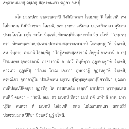
สตฺตรตนมเยสุ ถมฺเภสุ สตฺตรตนมยา ฆฏกา อเหสุํ.
ตโต มณฺฑปสฺส อนฺตรนฺตราปิ กิงฺกิณิกชาลา โอลมฺพตู’’ติ โอโลเกสิ, สห
โอโลกเนน กิงฺกิณิกชาลา โอลมฺพิ, ยสฺส มนฺทวาเตริตสฺส ปฺจงฺคิกสฺเสว ตุริยสฺส
ปรมมโนรโม มธุโร สทฺโท นิจฺฉรติ, ทิพฺพสงฺคีติวตฺตนกาโล วิย อโหสิ. ‘‘อนฺตรนฺ
ตรา ทิพฺพคนฺธทามปุปฺผทามปตฺตทามสตฺตรตนทามานิ โอลมฺพนฺตู’’ติ จินฺเตสิ,
สห จินฺตาย ทามานิ โอลมฺพึสุ. ‘‘โกฏิสตสหสฺสสงฺขานํ ภิกฺขูนํ อาสนานิ จ
กปฺ
ปิยมหคฺฆปจฺจตฺถรณานิ อาธารกานิ จ ปถวึ ภินฺทิตฺวา อุฏฺหนฺตู’’ติ จินฺเตสิ,
ตาวเทว อุฏฺหึสุ. ‘‘โกเณ โกเณ เอเกกา อุทกจาฏิ อุฏฺหตู’’ติ จินฺเตสิ,
ตงฺขณํเยว อุทกจาฏิโย ปรมสีตเลน มธุเรน สุวิสุทฺธสุคนฺธกปฺปิยวารินา ปุณฺณา
กทลิปณฺณปิหิตมุขา อุฏฺหึสุ. โส ทสสตนยโน เอตฺตกํ มาเปตฺวา พฺราหฺมณสฺส
สนฺติกํ คนฺตฺวา – ‘‘เอหิ, อยฺย, ตว มณฺฑปํ ทิสฺวา มยฺหํ ภตึ เทหี’’ติ อาห. มหา
ปุริโส คนฺตฺวา ตํ มณฺฑปํ โอโลเกสิ. ตสฺส โอโลเกนฺตสฺเสว สกลสรีรํ
ปฺจวณฺณาย ปีติยา นิรนฺตรํ ผุฏํ อโหสิ.