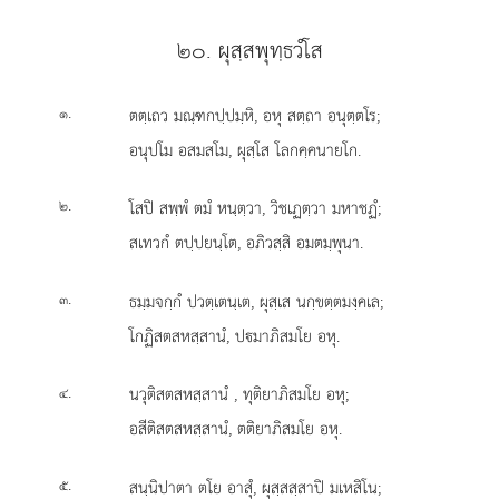
๒๐. ผุสฺสพุทฺธวํโส
.
ตตฺเถว มณฺฑกปฺปมฺหิ, อหุ สตฺถา อนุตฺตโร;
๑
อนุปโม อสมสโม, ผุสฺโส โลกคฺคนายโก.
.
โสปิ สพฺพํ ตมํ หนฺตฺวา, วิชเฏตฺวา มหาชฏํ;
๒
สเทวกํ ตปฺปยนฺโต, อภิวสฺสิ อมตมฺพุนา.
.
ธมฺมจกฺกํ ปวตฺเตนฺเต, ผุสฺเส นกฺขตฺตมงฺคเล;
๓
โกฏิสตสหสฺสานํ, ปมาภิสมโย อหุ.
.
นวุติสตสหสฺสานํ
, ทุติยาภิสมโย อหุ;
๔
อสีติสตสหสฺสานํ, ตติยาภิสมโย อหุ.
.
สนฺนิปาตา ตโย อาสุํ, ผุสฺสสฺสาปิ มเหสิโน;
๕