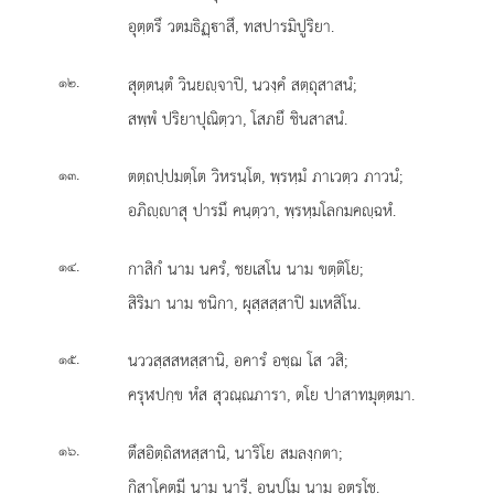
อุตฺตรึ วตมธิฏฺาสึ, ทสปารมิปูริยา.
.
สุตฺตนฺตํ
วินยฺจาปิ, นวงฺคํ สตฺถุสาสนํ;
๑๒
สพฺพํ ปริยาปุณิตฺวา, โสภยึ ชินสาสนํ.
.
ตตฺถปฺปมตฺโต
วิหรนฺโต, พฺรหฺมํ ภาเวตฺว ภาวนํ;
๑๓
อภิฺาสุ ปารมึ คนฺตฺวา, พฺรหฺมโลกมคฺฉหํ.
.
กาสิกํ นาม นครํ, ชยเสโน นาม ขตฺติโย;
๑๔
สิริมา นาม ชนิกา, ผุสฺสสฺสาปิ มเหสิโน.
.
นววสฺสสหสฺสานิ, อคารํ อชฺฌ โส วสิ;
๑๕
ครุฬปกฺข หํส สุวณฺณภารา, ตโย ปาสาทมุตฺตมา.
.
ตึสอิตฺถิสหสฺสานิ, นาริโย สมลงฺกตา;
๑๖
กิสาโคตมี นาม นารี, อนูปโม นาม อตฺรโช.