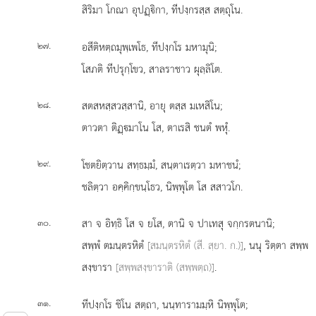
สิริมา โกณา อุปฏฺิกา, ทีปงฺกรสฺส สตฺถุโน.
.
อสีติหตฺถมุพฺเพโธ, ทีปงฺกโร มหามุนิ;
๒๗
โสภติ ทีปรุกฺโขว, สาลราชาว ผุลฺลิโต.
.
สตสหสฺสวสฺสานิ, อายุ ตสฺส มเหสิโน;
๒๘
ตาวตา ติฏฺมาโน โส, ตาเรสิ ชนตํ พหุํ.
.
โชตยิตฺวาน สทฺธมฺมํ, สนฺตาเรตฺวา มหาชนํ;
๒๙
ชลิตฺวา อคฺคิกฺขนฺโธว, นิพฺพุโต โส สสาวโก.
.
สา จ อิทฺธิ โส จ ยโส, ตานิ จ ปาเทสุ จกฺกรตนานิ;
๓๐
สพฺพํ ตมนฺตรหิตํ
[สมนฺตรหิตํ (สี. สฺยา. ก.)]
, นนุ ริตฺตา สพฺพ
สงฺขารา
[สพฺพสงฺขาราติ (สพฺพตฺถ)]
.
.
ทีปงฺกโร ชิโน สตฺถา, นนฺทารามมฺหิ นิพฺพุโต;
๓๑