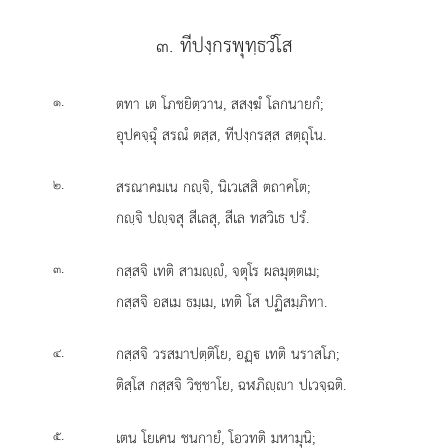
๓. ทีปงฺกรพุทฺธวํโส
.
ตทา
เต โภชยิตฺวาน, สสงฺฆํ โลกนายกํ;
๑
อุปคจฺฉุํ สรณํ ตสฺส, ทีปงฺกรสฺส สตฺถุโน.
.
สรณาคมเน กฺจิ, นิเวเสสิ ตถาคโต;
๒
กฺจิ ปฺจสุ สีเลสุ, สีเล ทสวิเธ ปรํ.
.
กสฺสจิ เทติ สามฺํ, จตุโร ผลมุตฺตเม;
๓
กสฺสจิ อสเม ธมฺเม, เทติ โส ปฏิสมฺภิทา.
.
กสฺสจิ วรสมาปตฺติโย, อฏฺ เทติ นราสโภ;
๔
ติสฺโส กสฺสจิ วิชฺชาโย, ฉฬภิฺา ปเวจฺฉติ.
.
เตน โยเคน ชนกายํ, โอวทติ มหามุนิ;
๕