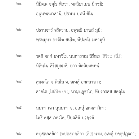
.
นิมิตฺเต จตุโร ทิสฺวา, หตฺถิยาเนน นิกฺขมิ;
๒๑
อนูนทสมาสานิ, ปธาเน ปทหี ชิโน.
.
ปธานจารํ
จริตฺวาน, อพุชฺฌิ มานสํ มุนิ;
๒๒
พฺรหฺมุนา ยาจิโต สนฺโต, ทีปงฺกโร มหามุนิ.
.
วตฺติ จกฺกํ มหาวีโร, นนฺทาราเม สิรีฆเร
[สิรีธเร (สี.)]
;
๒๓
นิสินฺโน สิรีสมูลมฺหิ, อกา ติตฺถิยมทฺทนํ.
.
สุมงฺคโล
จ ติสฺโส จ, อเหสุํ อคฺคสาวกา;
๒๔
สาคโต
[โสภิโต (ก.)]
นามุปฏฺาโก, ทีปงฺกรสฺส สตฺถุโน.
.
นนฺทา
เจว สุนนฺทา จ, อเหสุํ อคฺคสาวิกา;
๒๕
โพธิ ตสฺส ภควโต, ปิปฺผลีติ ปวุจฺจติ.
.
ตปุสฺสภลฺลิกา
[ตปสฺสุภลฺลิกา (สี.)]
นาม, อเหสุํ อคฺคุปฏฺกา;
๒๖