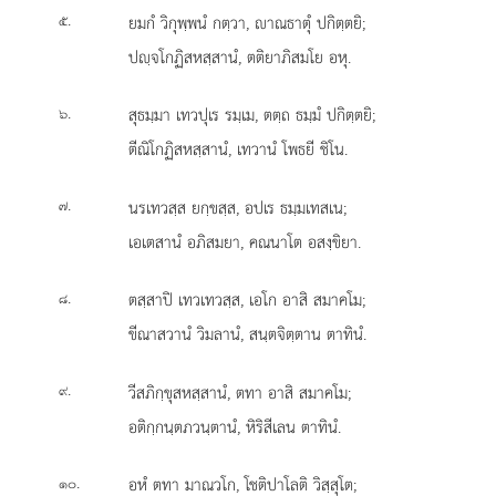
.
ยมกํ วิกุพฺพนํ กตฺวา, าณธาตุํ ปกิตฺตยิ;
๕
ปฺจโกฏิสหสฺสานํ, ตติยาภิสมโย อหุ.
.
สุธมฺมา เทวปุเร รมฺเม, ตตฺถ ธมฺมํ ปกิตฺตยิ;
๖
ตีณิโกฏิสหสฺสานํ, เทวานํ โพธยี ชิโน.
.
นรเทวสฺส ยกฺขสฺส, อปเร ธมฺมเทสเน;
๗
เอเตสานํ อภิสมยา, คณนาโต อสงฺขิยา.
.
ตสฺสาปิ เทวเทวสฺส, เอโก อาสิ สมาคโม;
๘
ขีณาสวานํ วิมลานํ, สนฺตจิตฺตาน ตาทินํ.
.
วีสภิกฺขุสหสฺสานํ, ตทา อาสิ สมาคโม;
๙
อติกฺกนฺตภวนฺตานํ, หิริสีเลน ตาทินํ.
.
อหํ ตทา มาณวโก, โชติปาโลติ วิสฺสุโต;
๑๐