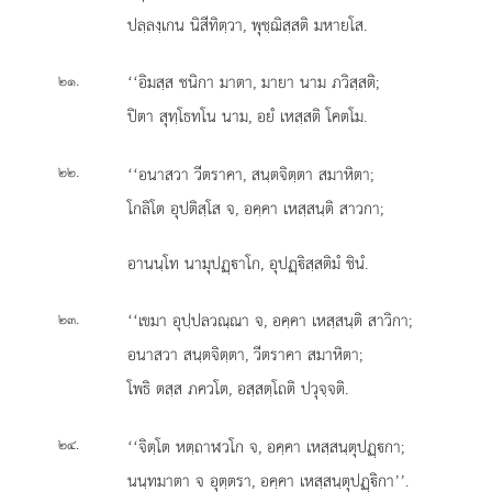
ปลฺลงฺเกน นิสีทิตฺวา, พุชฺฌิสฺสติ มหายโส.
.
‘‘อิมสฺส
ชนิกา มาตา, มายา นาม ภวิสฺสติ;
๒๑
ปิตา สุทฺโธทโน นาม, อยํ เหสฺสติ โคตโม.
.
‘‘อนาสวา วีตราคา, สนฺตจิตฺตา สมาหิตา;
๒๒
โกลิโต อุปติสฺโส จ, อคฺคา เหสฺสนฺติ สาวกา;
อานนฺโท นามุปฏฺาโก, อุปฏฺิสฺสติมํ ชินํ.
.
‘‘เขมา อุปฺปลวณฺณา จ, อคฺคา เหสฺสนฺติ สาวิกา;
๒๓
อนาสวา สนฺตจิตฺตา, วีตราคา สมาหิตา;
โพธิ ตสฺส ภควโต, อสฺสตฺโถติ ปวุจฺจติ.
.
‘‘จิตฺโต หตฺถาฬวโก จ, อคฺคา เหสฺสนฺตุปฏฺกา;
๒๔
นนฺทมาตา จ อุตฺตรา, อคฺคา เหสฺสนฺตุปฏฺิกา’’.