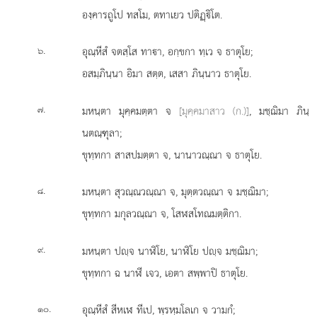
องฺคารถูโป ทสโม, ตทาเยว ปติฏฺิโต.
.
อุณฺหีสํ จตสฺโส ทาา, อกฺขกา ทฺเว จ ธาตุโย;
๖
อสมฺภินฺนา อิมา สตฺต, เสสา ภินฺนาว ธาตุโย.
.
มหนฺตา
มุคฺคมตฺตา จ
[มุคฺคมาสาว (ก.)]
, มชฺฌิมา ภินฺ
๗
นตณฺฑุลา;
ขุทฺทกา สาสปมตฺตา จ, นานาวณฺณา จ ธาตุโย.
.
มหนฺตา สุวณฺณวณฺณา จ, มุตฺตวณฺณา จ มชฺฌิมา;
๘
ขุทฺทกา มกุลวณฺณา จ, โสฬสโทณมตฺติกา.
.
มหนฺตา ปฺจ นาฬิโย, นาฬิโย ปฺจ มชฺฌิมา;
๙
ขุทฺทกา ฉ นาฬี เจว, เอตา สพฺพาปิ ธาตุโย.
.
อุณฺหีสํ สีหเฬ ทีเป, พฺรหฺมโลเก จ วามกํ;
๑๐