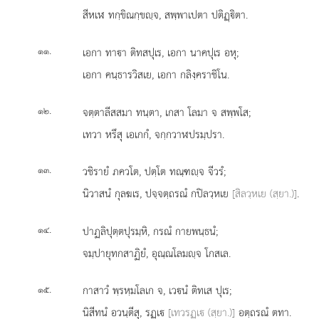
สีหเฬ ทกฺขิณกฺขฺจ, สพฺพาเปตา ปติฏฺิตา.
.
เอกา ทาา ติทสปุเร, เอกา นาคปุเร อหุ;
๑๑
เอกา คนฺธารวิสเย, เอกา กลิงฺคราชิโน.
.
จตฺตาลีสสมา
ทนฺตา, เกสา โลมา จ สพฺพโส;
๑๒
เทวา หรึสุ เอเกกํ, จกฺกวาฬปรมฺปรา.
.
วชิรายํ ภควโต, ปตฺโต ทณฺฑฺจ จีวรํ;
๑๓
นิวาสนํ กุลฆเร, ปจฺจตฺถรณํ กปิลวฺหเย
[สิลวฺหเย (สฺยา.)]
.
.
ปาฏลิปุตฺตปุรมฺหิ, กรณํ กายพนฺธนํ;
๑๔
จมฺปายุทกสาฏิยํ, อุณฺณโลมฺจ โกสเล.
.
กาสาวํ พฺรหฺมโลเก จ, เวนํ ติทเส ปุเร;
๑๕
นิสีทนํ อวนฺตีสุ, รฏฺเ
[เทวรฏฺเ (สฺยา.)]
อตฺถรณํ ตทา.