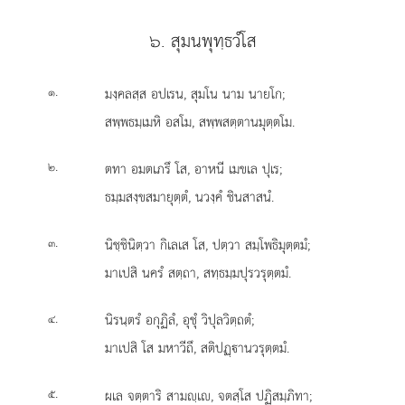
๖. สุมนพุทฺธวํโส
.
มงฺคลสฺส อปเรน, สุมโน นาม นายโก;
๑
สพฺพธมฺเมหิ อสโม, สพฺพสตฺตานมุตฺตโม.
.
ตทา อมตเภรึ โส, อาหนี เมขเล ปุเร;
๒
ธมฺมสงฺขสมายุตฺตํ, นวงฺคํ ชินสาสนํ.
.
นิชฺชินิตฺวา กิเลเส โส, ปตฺวา สมฺโพธิมุตฺตมํ;
๓
มาเปสิ นครํ สตฺถา, สทฺธมฺมปุรวรุตฺตมํ.
.
นิรนฺตรํ อกุฏิลํ, อุชุํ วิปุลวิตฺถตํ;
๔
มาเปสิ โส มหาวีถึ, สติปฏฺานวรุตฺตมํ.
.
ผเล
จตฺตาริ สามฺเ, จตสฺโส ปฏิสมฺภิทา;
๕