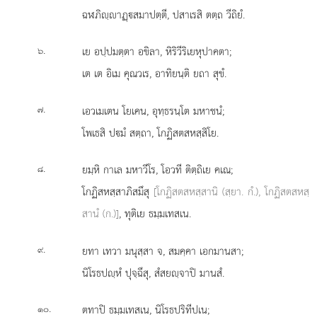
ฉฬภิฺาฏฺสมาปตฺตี, ปสาเรสิ ตตฺถ วีถิยํ.
.
เย อปฺปมตฺตา อขิลา, หิริวีริเยหุปาคตา;
๖
เต เต อิเม คุณวเร, อาทิยนฺติ ยถา สุขํ.
.
เอวเมเตน โยเคน, อุทฺธรนฺโต มหาชนํ;
๗
โพเธสิ ปมํ สตฺถา, โกฏิสตสหสฺสิโย.
.
ยมฺหิ กาเล มหาวีโร, โอวที ติตฺถิเย คเณ;
๘
โกฏิสหสฺสาภิสมึสุ
[โกฏิสตสหสฺสานิ (สฺยา. กํ.), โกฏิสตสหสฺ
สานํ (ก.)]
, ทุติเย ธมฺมเทสเน.
.
ยทา เทวา มนุสฺสา จ, สมคฺคา เอกมานสา;
๙
นิโรธปฺหํ ปุจฺฉึสุ, สํสยฺจาปิ มานสํ.
.
ตทาปิ
ธมฺมเทสเน, นิโรธปริทีปเน;
๑๐