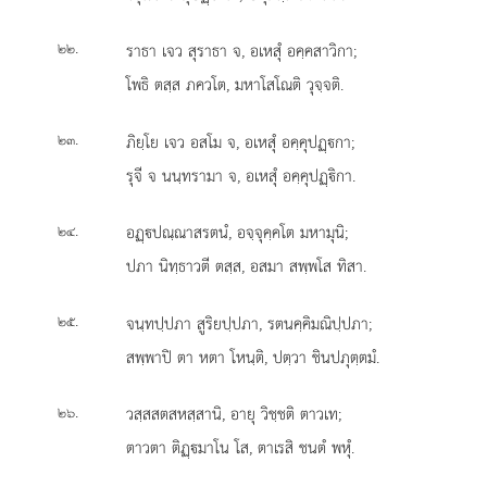
.
ราธา
เจว สุราธา จ, อเหสุํ อคฺคสาวิกา;
๒๒
โพธิ ตสฺส ภควโต, มหาโสโณติ วุจฺจติ.
.
ภิยฺโย เจว อสโม จ, อเหสุํ อคฺคุปฏฺกา;
๒๓
รุจี จ นนฺทรามา จ, อเหสุํ อคฺคุปฏฺิกา.
.
อฏฺปณฺณาสรตนํ, อจฺจุคฺคโต มหามุนิ;
๒๔
ปภา นิทฺธาวตี ตสฺส, อสมา สพฺพโส ทิสา.
.
จนฺทปฺปภา สูริยปฺปภา, รตนคฺคิมณิปฺปภา;
๒๕
สพฺพาปิ ตา หตา โหนฺติ, ปตฺวา ชินปภุตฺตมํ.
.
วสฺสสตสหสฺสานิ, อายุ วิชฺชติ ตาวเท;
๒๖
ตาวตา ติฏฺมาโน โส, ตาเรสิ ชนตํ พหุํ.