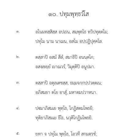
๑๐. ปทุมพุทฺธวํโส
.
อโนมทสฺสิสฺส
อปเรน, สมฺพุทฺโธ ทฺวิปทุตฺตโม;
๑
ปทุโม นาม นาเมน, อสโม อปฺปฏิปุคฺคโล.
.
ตสฺสาปิ อสมํ สีลํ, สมาธิปิ อนนฺตโก;
๒
อสงฺเขยฺยํ าณวรํ, วิมุตฺติปิ อนูปมา.
.
ตสฺสาปิ
อตุลเตชสฺส, ธมฺมจกฺกปฺปวตฺตเน;
๓
อภิสมยา ตโย อาสุํ, มหาตมปวาหนา.
.
ปมาภิสมเย พุทฺโธ, โกฏิสตมโพธยิ;
๔
ทุติยาภิสมเย ธีโร, นวุติโกฏิมโพธยิ.
.
ยทา จ ปทุโม พุทฺโธ, โอวที สกมตฺรชํ;
๕