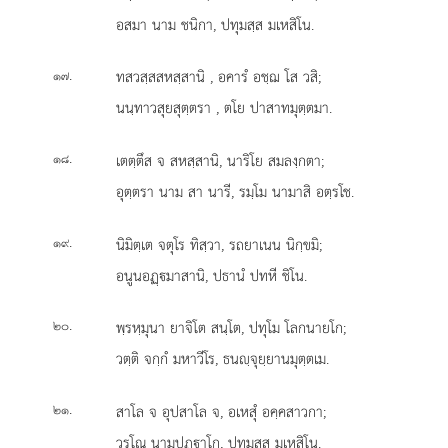
อสมา นาม ชนิกา, ปทุมสฺส มเหสิโน.
.
ทสวสฺสสหสฺสานิ
, อคารํ อชฺฌ โส วสิ;
๑๗
นนฺทาวสุยสุตฺตรา
, ตโย ปาสาทมุตฺตมา.
.
เตตฺตึส จ สหสฺสานิ, นาริโย สมลงฺกตา;
๑๘
อุตฺตรา นาม สา นารี, รมฺโม นามาสิ อตฺรโช.
.
นิมิตฺเต จตุโร ทิสฺวา, รถยาเนน นิกฺขมิ;
๑๙
อนูนอฏฺมาสานิ, ปธานํ ปทหี ชิโน.
.
พฺรหฺมุนา ยาจิโต สนฺโต, ปทุโม โลกนายโก;
๒๐
วตฺติ จกฺกํ มหาวีโร, ธนฺจุยฺยานมุตฺตเม.
.
สาโล จ อุปสาโล จ, อเหสุํ อคฺคสาวกา;
๒๑
วรุโณ นามุปฏฺาโก, ปทุมสฺส มเหสิโน.