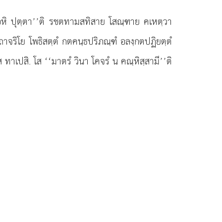
‘‘เอหิ ปุตฺตา’’ติ รชตทามสทิสาย โสณฺฑาย คเหตฺวา
จริโย โพธิสตฺตํ กตคนฺธปริภณฺฑํ อลงฺกตปฏิยตฺตํ
ฺส
ทาเปสิ. โส ‘‘มาตรํ วินา โคจรํ น คณฺหิสฺสามี’’ติ