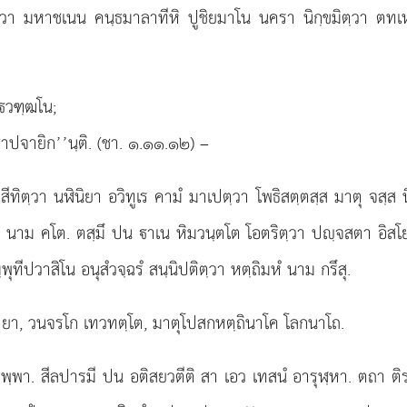
วา มหาชเนน คนฺธมาลาทีหิ ปูชิยมาโน นครา นิกฺขมิตฺวา ตทเห
ฺวฑฺฒโน;
ฺธาปจายิก’’นฺติ. (ชา. ๑.๑๑.๑๒) –
ทิตฺวา นฬินิยา อวิทูเร คามํ มาเปตฺวา โพธิสตฺตสฺส มาตุ จสฺส น
นาม คโต. ตสฺมึ ปน าเน หิมวนฺตโต โอตริตฺวา ปฺจสตา อิสโย ว
พุทีปวาสิโน อนุสํวจฺฉรํ สนฺนิปติตฺวา หตฺถิมหํ นาม กรึสุ.
ายา, วนจรโก เทวทตฺโต, มาตุโปสกหตฺถินาโค โลกนาโถ.
ฺพา. สีลปารมี ปน อติสยวตีติ สา เอว เทสนํ อารุฬฺหา. ตถา ติรจฺ