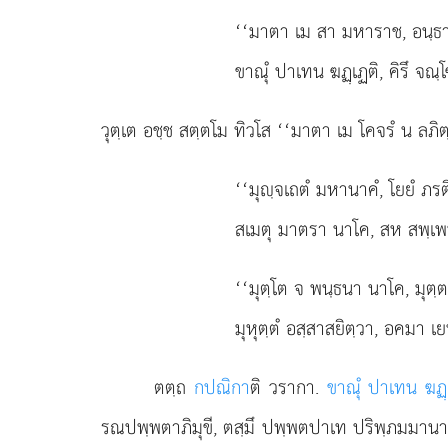
‘‘มาตา เม สา มหาราช, อนฺธา
ขาณุํ ปาเทน ฆฏฺเฏติ, คิรึ จณฺโ
วุตฺเต อชฺช สตฺตโม ทิวโส ‘‘มาตา เม โคจรํ น ลภิ
‘‘มุฺจเถตํ มหานาคํ, โยยํ ภรต
สเมตุ มาตรา นาโค, สห สพฺเพหิ
‘‘มุตฺโต จ พนฺธนา นาโค, มุตฺ
มุหุตฺตํ อสฺสาสยิตฺวา, อคมา เ
ตตฺถ
กปณิกา
ติ วรากา.
ขาณุํ ปาเทน ฆฏฺ
รณปพฺพตาภิมุขี, ตสฺมึ ปพฺพตปาเท ปริพฺภมมานา