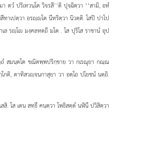
 ตฺวํ ปริเทวนฺโต วิจรสี’’ติ ปุจฺฉิตฺวา ‘‘สามิ, อหํ
 นิสีทาเปตฺวา อรฺโต นีหริตฺวา นิวตฺติ. โสปิ ปาโป
 กาเล รฺโ มงฺคลหตฺถี มโต
. โส ปุริโส ราชานํ อุป
ฺถํ สมนฺตโต ขณิตพฺพปริกฺขาย วา กเรณุยา กณฺณ
กฺโกติ, ตาทิสวฺจนกาสุยา วา อตฺโถ ปโยชนํ นตฺถิ.
สิ. โส เตน สทฺธึ คนฺตฺวา โพธิสตฺตํ นฬินึ ปวิสิตฺวา