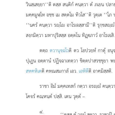
วินสฺเสยฺยา’’ติ ตสฺส สนฺติกํ คนฺตฺวา ตํ
ภเยน ปลายนฺ
มคฺคมูฬฺโห อชฺช เม สตฺตโม ทิวโส’’ติ วุตฺเต ‘‘โภ ป
‘‘นครํ คนฺตฺวา รฺโ อาโรเจสฺสามี’’ติ รุกฺขส
สงฺกมิตฺวา มหาปุริสสฺส อตฺตโน ทิฏฺภาวํ อาโรเจสิ.
ตตฺถ
ตวานุจฺฉโว
ติ ตว โอปวยฺหํ กาตุํ อนุจ
ปุเฏน อตฺตานํ ปฏิจฺฉาเทตฺวา ขิตฺตปาสรชฺชุยา พน
สหคหิเต
ติ คหณสมกาลํ เอว.
เอหิตี
ติ อาคมิสฺสติ.
ราชา อิมํ มคฺคเทสกํ กตฺวา อรฺํ คนฺตฺวา 
โคจรํ คณฺหนฺตํ ปสฺสิ. เตน วุตฺตํ –
๔
.
‘‘ตสฺส ตํ วจนํ สุตฺวา, ราชาปิ 