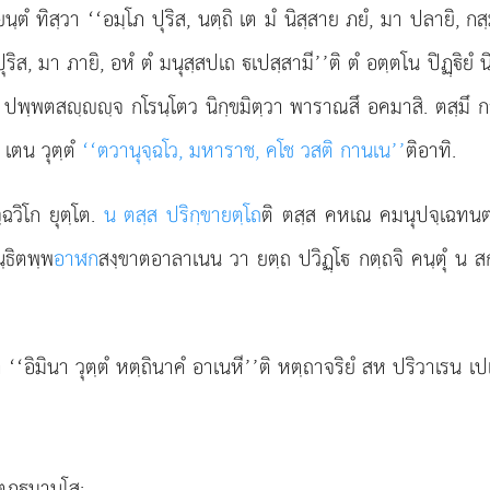
ตํ ทิสฺวา ‘‘อมฺโภ ปุริส, นตฺถิ เต มํ นิสฺสาย ภยํ, มา ปลายิ, กสฺมา
ุริส, มา ภายิ, อหํ ตํ มนุสฺสปเถ เปสฺสามี’’ติ ตํ อตฺตโน ปิฏฺิยํ
ฺํ ปพฺพตสฺฺจ กโรนฺโตว นิกฺขมิตฺวา พาราณสึ อคมาสิ. ตสฺมึ
 เตน วุตฺตํ
‘‘ตวานุจฺฉโว, มหาราช, คโช วสติ กานเน’’
ติอาทิ.
ฺฉวิโก ยุตฺโต.
น ตสฺส ปริกฺขายตฺโถ
ติ ตสฺส คหเณ คมนุปจฺเฉทนต
ฺธิตพฺพ
อาฬก
สงฺขาตอาลาเนน วา ยตฺถ ปวิฏฺโ กตฺถจิ คนฺตุํ น ส
‘‘อิมินา วุตฺตํ หตฺถินาคํ อาเนหี’’ติ หตฺถาจริยํ สห ปริวาเรน เปเส
ตุฏฺมานโส;