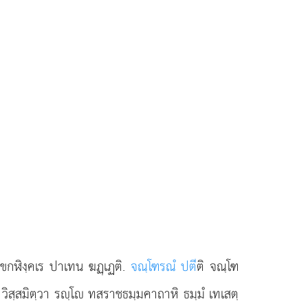
ฺขกฬิงฺคเร ปาเทน ฆฏฺเฏติ.
จณฺโฑรณํ ปตี
ติ จณฺโฑ
 วิสฺสมิตฺวา รฺโ ทสราชธมฺมคาถาหิ ธมฺมํ เทเสตฺ