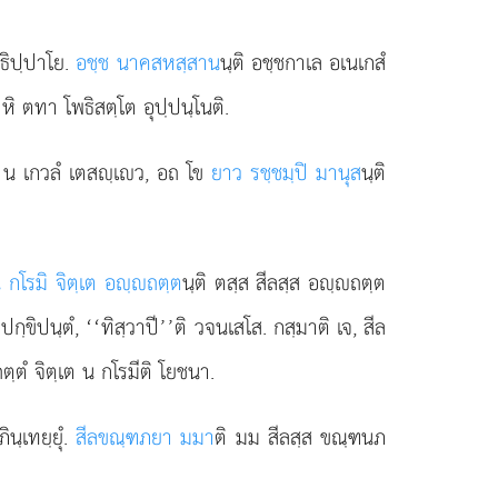
ธิปฺปาโย.
อชฺช นาคสหสฺสาน
นฺติ อชฺชกาเล อเนเกสํ
หิ ตทา โพธิสตฺโต อุปฺปนฺโนติ.
ํ. น เกวลํ เตสฺเว, อถ โข
ยาว รชฺชมฺปิ มานุส
นฺติ
 กโรมิ จิตฺเต อฺถตฺต
นฺติ ตสฺส สีลสฺส อฺถตฺต
กฺขิปนฺตํ, ‘‘ทิสฺวาปี’’ติ วจนเสโส. กสฺมาติ เจ, สีล
ตฺตํ จิตฺเต น กโรมีติ โยชนา.
ภินฺเทยฺยุํ.
สีลขณฺฑภยา มมา
ติ มม สีลสฺส ขณฺฑนภ