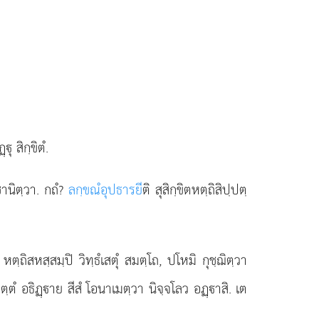
ุ สิกฺขิตํ.
ชานิตฺวา. กถํ?
ลกฺขณํ
อุปธารยี
ติ สุสิกฺขิตหตฺถิสิปฺปตฺ
ตฺถิสหสฺสมฺปิ วิทฺธํเสตุํ สมตฺโถ, ปโหมิ กุชฺฌิตฺวา
จิตฺตํ อธิฏฺาย สีสํ โอนาเมตฺวา นิจฺจโลว อฏฺาสิ. เต