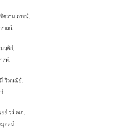
ฺชิตฺวาน ภาชนํ;
ณสาลกํ.
มนฺติกํ;
าสหํ.
ึ วิวณฺณิยํ;
วํ.
ยฺยํ วรํ ลเภ;
มุตฺตมํ.