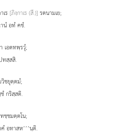
ฺคาเร
[ภิงฺกาเร (สี.)]
รตนามเย;
านํ อทํ คชํ.
า เอตทพฺรวุํ;
 ปทสฺสสิ.
วิชยุตฺตมํ;
ชํ กริสฺสติ.
ํ ทชฺชมตฺตโน;
าคํ อทาสห’’’นฺติ.