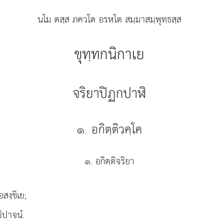
นโม ตสฺส ภควโต อรหโต สมฺมาสมฺพุทฺธสฺส
ขุทฺทกนิกาเย
จริยาปิฏกปาฬิ
๑. อกิตฺติวคฺโค
๑. อกิตฺติจริยา
สงฺขิเย;
ธิปาจนํ.