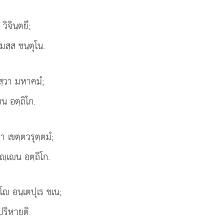
วิจินฺตยึ;
ามสฺส ชนฺตุโน.
ิสฺวา มหาคมํ;
น อตฺถิโก.
า เขตฺตวรุตฺตมํ;
ฺเน อตฺถิโก.
โ อนฺเตปุเร ชเน;
ปริหายติ.