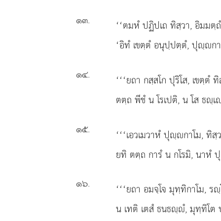
๑๓
.
‘‘ตมหํ ปฏิปเถ ทิสฺวา, อิมมตฺถํ 
‘อิทํ เขตฺตํ อนุปฺปตฺตํ, ปุฺก
๑๔
.
‘‘‘ยถา กสฺสโก ปุริโส, เขตฺตํ ท
ตตฺถ พีชํ น โรเปติ, น โส ธฺเ
๑๕
.
‘‘‘เอวเมวาหํ
ปุฺกาโม, ทิสฺว
ยทิ ตตฺถ การํ น กโรมิ, นาหํ ปุ
๑๖
.
‘‘‘ยถา อมจฺโจ มุทฺทิกาโม, รฺ
น เทติ เตสํ ธนธฺํ, มุทฺทิโต 