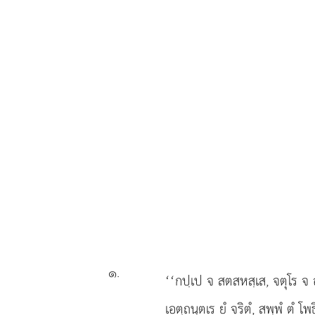
๑
.
‘‘กปฺเป
จ สตสหสฺเส, จตุโร จ อ
เอตฺถนฺตเร ยํ จริตํ, สพฺพํ ตํ โพ