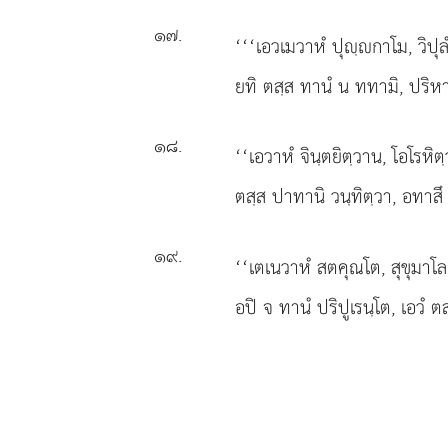
๑๗
.
‘‘‘เอวเมวาหํ ปุฺกาโม, วิปุลํ
ยทิ ตสฺส ทานํ น ททามิ, ปริหา
๑๘
.
‘‘เอวาหํ จินฺตยิตฺวาน, โอโรหิ
ตสฺส ปาทานิ วนฺทิตฺวา, อทาสึ 
๑๙
.
‘‘เตเนวาหํ
สตคุณโต, สุขุมาโล 
อปิ จ ทานํ ปริปูเรนฺโต, เอวํ ต