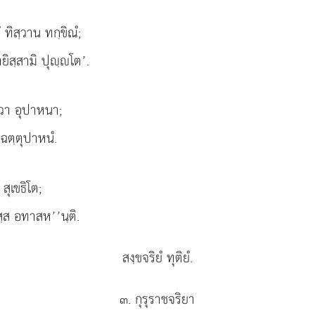
 ทิสฺวาน ทกฺขิณํ;
ยิสฺสามิ ปุฺโต’.
ตฺวา อุปาหนา;
ฉตฺตุปาหนํ.
สุเขธิโต;
สฺส อทาสห’’นฺติ.
สงฺขจริยํ ทุติยํ.
๓. กุรุราชจริยา