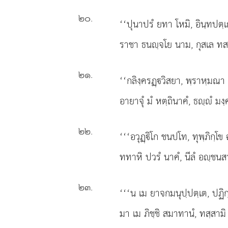
๒๐
.
‘‘ปุนาปรํ ยทา โหมิ, อินฺทปตฺ
ราชา ธนฺจโย นาม, กุสเล ทส
๒๑
.
‘‘กลิงฺครฏฺวิสยา, พฺราหฺมณา อ
อายาจุํ มํ หตฺถินาคํ, ธฺํ มงฺ
๒๒
.
‘‘‘อวุฏฺิโก ชนปโท, ทุพฺภิกฺโ
ททาหิ ปวรํ นาคํ, นีลํ อฺชนสว
๒๓
.
‘‘‘น
เม ยาจกมนุปฺปตฺเต, ปฏิกฺ
มา เม ภิชฺชิ สมาทานํ, ทสฺสามิ ว