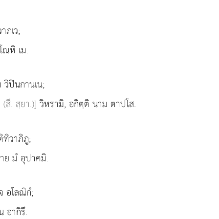
วาภเว;
ุโณหิ เม.
 วิปินกานเน;
(สี. สฺยา.)]
วิหรามิ, อกิตฺติ นาม ตาปโส.
ทิวาภิภู;
าย มํ อุปาคมิ.
 อโลณิกํ;
 อากิรึ.