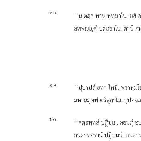
๑๐
.
‘‘น ตสฺส ทานํ ททมาโน, ยสํ ล
สพฺพฺุตํ ปตฺถยาโน, ตานิ กมฺ
๑๑
.
‘‘ปุนาปรํ
ยทา โหมิ, พฺราหฺมโ
มหาสมุทฺทํ ตริตุกาโม, อุปคจฺฉ
๑๒
.
‘‘ตตฺถทฺทสํ ปฏิปเถ, สยมฺภุํ อป
กนฺตารทฺธานํ ปฏิปนฺนํ
[กนฺตาร