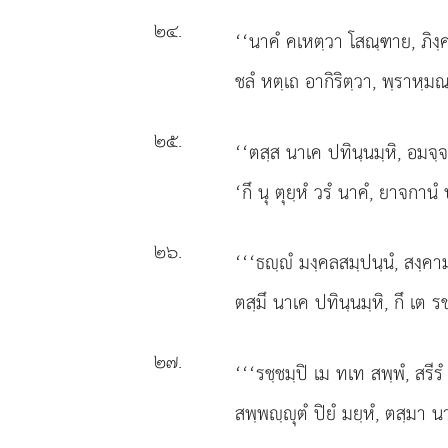
๒๔
.
‘‘นาคํ คเหตฺวา โสณฺฑาย, ภิง
ชลํ หตฺเถ อากิริตฺวา, พฺราหฺมณ
๒๕
.
‘‘ตสฺส นาเค ปทินฺนมฺหิ, อมจฺจ
‘กึ นุ ตุยฺหํ วรํ นาคํ, ยาจกานํ
๒๖
.
‘‘‘ธฺํ
มงฺคลสมฺปนฺนํ, สงฺคาม
ตสฺมึ นาเค ปทินฺนมฺหิ, กึ เต รชฺ
๒๗
.
‘‘‘รชฺชมฺปิ เม ทเท สพฺพํ, สรีร
สพฺพฺุตํ ปิยํ มยฺหํ, ตสฺมา น