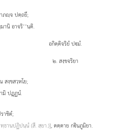
าภฺจ ปตฺถยึ;
มานิ อาจริ’’นฺติ.
อกิตฺติจริยํ ปมํ.
๒. สงฺขจริยา
ณ สงฺขสวฺหโย;
ามิ ปฏฺฏนํ.
ราชิตํ;
ทฺธานปฏิปนฺนํ (สี. สฺยา.)]
, ตตฺตาย กินภูมิยา.