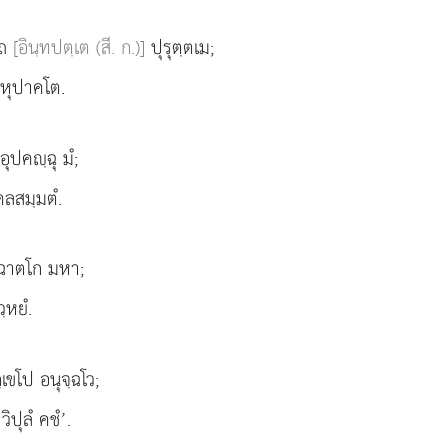
เถ
[อินฺทปตฺเต (สี. ก.)]
ปุรุตฺตเม;
หุปาคโต.
ุปคฺฉุ มํ;
คลสมฺมตํ.
ข ฉาตโก มหา;
ฺหยํ.
เขโป อนุจฺฉโว;
ิปุลํ คชํ’.