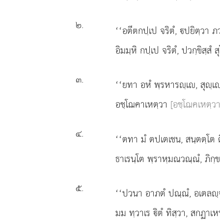
๒
.
‘‘อตีตกปฺเป จริตํ, ปยิตฺวา ภ
อิมมฺหิ กปฺเป จริตํ, ปวกฺขิสฺสํ ส
๓
.
‘‘ยทา อหํ พฺรหารฺเ, สุฺเ
อชฺโฌคาเหตฺวา
[อชฺโฌคเหตฺวา 
๔
.
‘‘ตทา
มํ ตปเตเชน, สนฺตตฺโต ติ
ธาเรนฺโต พฺราหฺมณวณฺณํ, ภิกฺข
๕
.
‘‘ปวนา อาภตํ ปณฺณํ, อเตลฺจ
มม ทฺวาเร ิตํ ทิสฺวา, สกฏาเหน