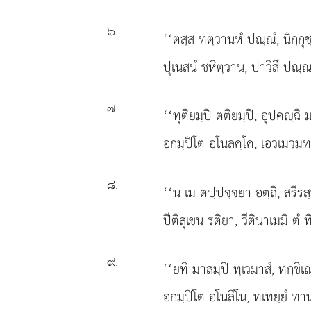
๖
.
‘‘ตสฺส ทตฺวานหํ ปณฺณํ, นิกฺกุช
ปุเนสนํ ชหิตฺวาน, ปาวิสึ ปณฺ
๗
.
‘‘ทุติยมฺปิ
ตติยมฺปิ, อุปคฺฉิ ม
อกมฺปิโต อโนลคฺโค, เอวเมวมท
๘
.
‘‘น
เม ตปฺปจฺจยา อตฺถิ, สรีรสฺม
ปีติสุเขน รติยา, วีตินาเมมิ ตํ ทิ
๙
.
‘‘ยทิ มาสมฺปิ ทฺเวมาสํ, ทกฺขิเณ
อกมฺปิโต อโนลีโน, ทเทยฺยํ ทาน