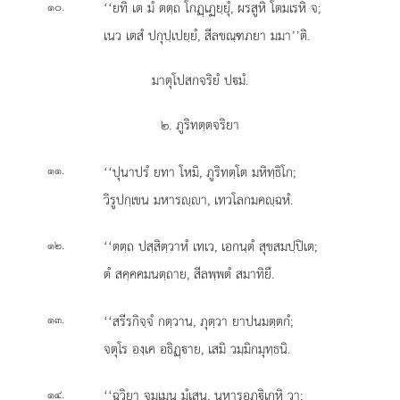
.
‘‘ยทิ เต มํ ตตฺถ โกฏฺเฏยฺยุํ, ผรสูหิ โตมเรหิ จ;
๑๐
เนว เตสํ ปกุปฺเปยฺยํ, สีลขณฺฑภยา มมา’’ติ.
มาตุโปสกจริยํ ปมํ.
๒. ภูริทตฺตจริยา
.
‘‘ปุนาปรํ
ยทา โหมิ, ภูริทตฺโต มหิทฺธิโก;
๑๑
วิรูปกฺเขน มหารฺา, เทวโลกมคฺฉหํ.
.
‘‘ตตฺถ ปสฺสิตฺวาหํ เทเว, เอกนฺตํ สุขสมปฺปิเต;
๑๒
ตํ สคฺคคมนตฺถาย, สีลพฺพตํ สมาทิยึ.
.
‘‘สรีรกิจฺจํ กตฺวาน, ภุตฺวา ยาปนมตฺตกํ;
๑๓
จตุโร องฺเค อธิฏฺาย, เสมิ วมฺมิกมุทฺธนิ.
.
‘‘ฉวิยา จมฺเมน มํเสน, นหารุอฏฺิเกหิ วา;
๑๔