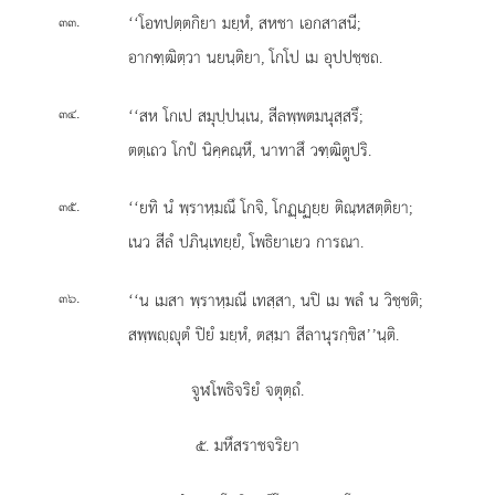
.
‘‘โอทปตฺตกิยา
มยฺหํ, สหชา เอกสาสนี;
๓๓
อากฑฺฒิตฺวา นยนฺติยา, โกโป เม อุปปชฺชถ.
.
‘‘สห
โกเป สมุปฺปนฺเน, สีลพฺพตมนุสฺสรึ;
๓๔
ตตฺเถว โกปํ นิคฺคณฺหึ, นาทาสึ วฑฺฒิตูปริ.
.
‘‘ยทิ นํ พฺราหฺมณึ โกจิ, โกฏฺเฏยฺย ติณฺหสตฺติยา;
๓๕
เนว สีลํ ปภินฺเทยฺยํ, โพธิยาเยว การณา.
.
‘‘น เมสา พฺราหฺมณี เทสฺสา, นปิ เม พลํ น วิชฺชติ;
๓๖
สพฺพฺุตํ ปิยํ มยฺหํ, ตสฺมา สีลานุรกฺขิส’’นฺติ.
จูฬโพธิจริยํ จตุตฺถํ.
๕. มหึสราชจริยา