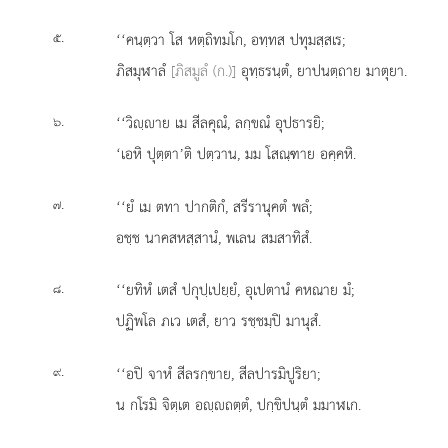
.
‘‘คนฺตฺวา โส หตฺถิทมโก, อทฺทส ปทุมสฺสเร;
๕
ภิสมุฬาลํ
[ภิสมูลํ (ก.)]
อุทฺธรนฺตํ, ยาปนตฺถาย มาตุยา.
.
‘‘วิฺาย เม สีลคุณํ, ลกฺขณํ อุปธารยิ;
๖
‘เอหิ ปุตฺตา’ติ ปตฺวาน, มม โสณฺฑาย อคฺคหิ.
.
‘‘ยํ เม ตทา ปากติกํ, สรีรานุคตํ พลํ;
๗
อชฺช นาคสหสฺสานํ, พเลน สมสาทิสํ.
.
‘‘ยทิหํ เตสํ ปกุปฺเปยฺยํ, อุเปตานํ คหณาย มํ;
๘
ปฏิพโล ภเว เตสํ, ยาว รชฺชมฺปิ มานุสํ.
.
‘‘อปิ
จาหํ สีลรกฺขาย, สีลปารมิปูริยา;
๙
น กโรมิ จิตฺเต อฺถตฺตํ, ปกฺขิปนฺตํ มมาฬเก.