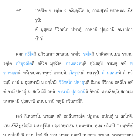
.
‘‘คธิโต จ รตฺโต จ อธิมุจฺฉิโต จ, กาเมสฺวหํ พฺราหฺมณ ภึส
๑๕
รูปํ;
ตํ นุสฺสเห ชีวิกตฺโถ ปหาตุํ, กาหามิ ปุฺานิ อนปฺปกา
นี’’ติ.
ตตฺถ
คธิโต
ติ อภิชฺฌากายคนฺเถน พทฺโธ.
รตฺโต
ติ ปกติชหาปเนน ราเคน
รตฺโต.
อธิมุจฺฉิโต
ติ อติวิย มุจฺฉิโต.
กาเมสฺวห
นฺติ ทุวิเธสุปิ กาเมสุ อหํ.
พฺ
ราหฺมณา
ติ ทรีมุขปจฺเจกพุทฺธํ อาลปติ.
ภึสรูป
นฺติ พลวรูปํ.
ตํ นุสฺสเห
ติ ตํ ทุวิ
ธมฺปิ กามํ น อุสฺสหามิ น สกฺโกมิ.
ชีวิกตฺโถ ปหาตุ
นฺติ อิมาย ชีวิกาย อตฺถิโก อหํ
ตํ กามํ ปหาตุํ น สกฺโกมีติ วทติ.
กาหามิ ปุฺานี
ติ อิทานิ ทานสีลอุโปสถกมฺม
สงฺขาตานิ ปุฺานิ อนปฺปกานิ พหูนิ กริสฺสามีติ.
เอวํ กิเลสกาโม นาเมส สกึ อลฺลีนกาลโต ปฏฺาย อปเนตุํ น สกฺโกติ,
เยน สํกิลิฏฺจิตฺโต
มหาปุริโส ปจฺเจกพุทฺเธน ปพฺพชฺชาย คุเณ กถิเตปิ ‘‘ปพฺพชิตุํ
น สกฺโกมี’’ติ อาห. โยยํ ทีปงฺกรปาทมูเล อตฺตนิ สมฺภเวน าเณน พุทฺธกรธมฺเม