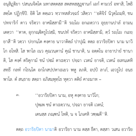
อนุสิฏฺิยา ปสนฺนจิตฺโต มหาสตฺตสฺส สตสหสฺสุฏฺานกํ เอกํ คามวรํ อทาสิ, โพธิ
สตฺโต ปฏิกฺขิปิ. อิติ โส ตตฺเถว ทฺวาทสสํวจฺฉรํ วสิตฺวา ‘‘อติจิรํ นิวุตฺโถมฺหิ, ชน
ปทจาริกํ ตาว จริตฺวา อาคมิสฺสามี’’ติ รฺโ อกเถตฺวาว อุยฺยานปาลํ อามนฺ
เตตฺวา ‘‘ตาต, อุกฺกณฺิตรูโปสฺมิ, ชนปทํ จริตฺวา อาคมิสฺสามิ, ตฺวํ รฺโ กเถยฺ
ยาสี’’ติ วตฺวา ปกฺกนฺโต
คงฺคาย นาวาติตฺถํ ปาปุณิ. ตตฺถ อวาริยปิตา นาม นาวิ
โก อโหสิ. โส พาโล เนว คุณวนฺตานํ คุณํ ชานาติ, น อตฺตโน อายาปายํ ชานา
ติ, โส คงฺคํ ตริตุกามํ ชนํ ปมํ ตาเรตฺวา ปจฺฉา เวตนํ ยาจติ, เวตนํ อเทนฺเตหิ
สทฺธึ กลหํ กโรนฺโต อกฺโกสปฺปหาเรเยว พหู ลภติ, อปฺปํ ลาภํ, เอวรูโป อนฺธ
พาโล. ตํ สนฺธาย สตฺถา อภิสมฺพุทฺโธ หุตฺวา ตติยํ คาถมาห –
.
‘‘อวาริยปิตา
นาม, อหุ คงฺคาย นาวิโก;
๓
ปุพฺเพ ชนํ ตาเรตฺวาน, ปจฺฉา ยาจติ เวตนํ;
เตนสฺส ภณฺฑนํ โหติ, น จ โภเคหิ วฑฺฒตี’’ติ.
ตตฺถ
อวาริยปิตา นามา
ติ อวาริยา นาม ตสฺส ธีตา, ตสฺสา วเสน อวาริย