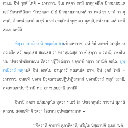
สมเย. อิทํ วุตฺตํ โหติ – มหาราช, อิเม สตฺตา ตสฺมึ มาตุกุจฺฉิโต นิกฺขมนสมเย
เอวํ มีฬฺหาทิลิตฺตา นิกฺขมนฺตา ยํ ยํ นิกฺขมนมคฺคปเทสํ วา หตฺถํ วา ปาทํ วา ผุ
สนฺติ, ตํ สพฺพํ อสาตํ อมธุรํ เกวลํ อสมฺมิสฺสํ ทุกฺขเมว ผุสนฺติ, สุขํ นาม เตสํ ตสฺมึ
สมเย นตฺถีติ.
ทิสฺวา วทามิ น หิ อฺโต สว
นฺติ มหาราช, อหํ อิมํ เอตฺตกํ วทนฺโต น
อฺโต สวํ, อฺสฺส สมณสฺส วา พฺราหฺมณสฺส วา ตํ สุตฺวา น วทามิ, อตฺตโน
ปน ปจฺเจกโพธิาเณน ทิสฺวา ปฏิวิชฺฌิตฺวา ปจฺจกฺขํ กตฺวา วทามีติ อตฺโถ.
ปุพฺ
เพนิวาสํ พหุก
นฺติ อิทํ อตฺตโน อานุภาวํ ทสฺเสนฺโต อาห. อิทํ วุตฺตํ โหติ –
มหาราช, อหฺหิ ปุพฺเพ นิวุตฺถกฺขนฺธปฏิปาฏิสงฺขาตํ ปุพฺเพนิวาสํ พหุกํ สรามิ,
สตสหสฺสกปฺปาธิกานิ ทฺเว อสงฺขฺเยยฺยานิ สรามีติ.
อิทานิ สตฺถา อภิสมฺพุทฺโธ หุตฺวา ‘‘เอวํ โส ปจฺเจกพุทฺโธ ราชานํ สุภาสิ
ตกถาย สงฺคณฺหี’’ติ วตฺวา โอสาเน อุปฑฺฒคาถมาห –
‘‘จิตฺราหิ
คาถาหิ สุภาสิตาหิ, ทรีมุโข นิชฺฌาปยิ สุเมธ’’นฺติ.