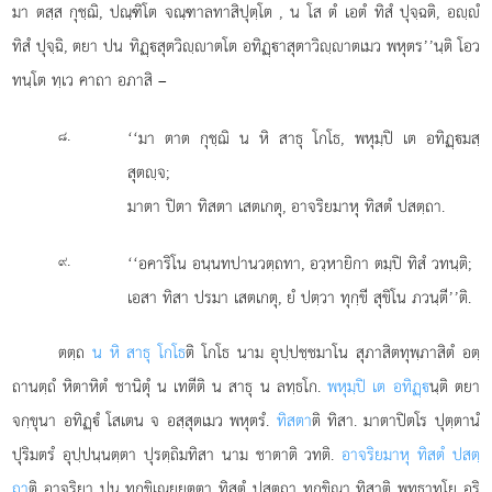
มา ตสฺส กุชฺฌิ, ปณฺฑิโต จณฺฑาลทาสิปุตฺโต
, น โส ตํ เอตํ ทิสํ ปุจฺฉติ, อฺํ
ทิสํ ปุจฺฉิ, ตยา ปน ทิฏฺสุตวิฺาตโต อทิฏฺาสุตาวิฺาตเมว พหุตร’’นฺติ โอว
ทนฺโต ทฺเว คาถา อภาสิ –
.
‘‘มา ตาต กุชฺฌิ น หิ สาธุ โกโธ, พหุมฺปิ เต อทิฏฺมสฺ
๘
สุตฺจ;
มาตา ปิตา
ทิสตา เสตเกตุ, อาจริยมาหุ ทิสตํ ปสตฺถา.
.
‘‘อคาริโน อนฺนทปานวตฺถทา, อวฺหายิกา ตมฺปิ ทิสํ วทนฺติ;
๙
เอสา ทิสา ปรมา เสตเกตุ, ยํ ปตฺวา ทุกฺขี สุขิโน ภวนฺตี’’ติ.
ตตฺถ
น หิ สาธุ โกโธ
ติ โกโธ นาม อุปฺปชฺชมาโน สุภาสิตทุพฺภาสิตํ อตฺ
ถานตฺถํ หิตาหิตํ ชานิตุํ น เทตีติ น สาธุ น ลทฺธโก.
พหุมฺปิ เต อทิฏฺ
นฺติ ตยา
จกฺขุนา อทิฏฺํ โสเตน จ อสฺสุตเมว พหุตรํ.
ทิสตา
ติ ทิสา. มาตาปิตโร ปุตฺตานํ
ปุริมตรํ
อุปฺปนฺนตฺตา ปุรตฺถิมทิสา นาม ชาตาติ วทติ.
อาจริยมาหุ ทิสตํ ปสตฺ
ถา
ติ อาจริยา ปน ทกฺขิเณยฺยตฺตา ทิสตํ ปสตฺถา ทกฺขิณา ทิสาติ พุทฺธาทโย อริ