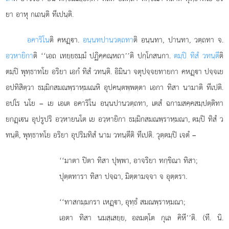
ยา อาหุ กเถนฺติ ทีเปนฺติ.
อคาริโน
ติ คหฏฺา.
อนฺนทปานวตฺถทา
ติ อนฺนทา, ปานทา, วตฺถทา จ.
อวฺหายิกา
ติ ‘‘เอถ เทยฺยธมฺมํ ปฏิคฺคณฺหถา’’ติ ปกฺโกสนกา.
ตมฺปิ ทิสํ วทนฺตี
ติ
ตมฺปิ พุทฺธาทโย อริยา เอกํ ทิสํ วทนฺติ. อิมินา จตุปจฺจยทายกา คหฏฺา ปจฺจเย
อปทิสิตฺวา ธมฺมิกสมณพฺราหฺมเณหิ อุปคนฺตพฺพตฺตา เอกา ทิสา นามาติ ทีเปติ.
อปโร นโย – เย เอเต อคาริโน อนฺนปานวตฺถทา, เตสํ ฉกามสคฺคสมฺปตฺติทา
ยกฏฺเน อุปรูปริ อวฺหายนโต เย อวฺหายิกา ธมฺมิกสมณพฺราหฺมณา, ตมฺปิ ทิสํ ว
ทนฺติ, พุทฺธาทโย อริยา อุปริมทิสํ นาม วทนฺตีติ ทีเปติ. วุตฺตมฺปิ เจตํ –
‘‘มาตา ปิตา ทิสา ปุพฺพา, อาจริยา ทกฺขิณา ทิสา;
ปุตฺตทารา ทิสา ปจฺฉา, มิตฺตามจฺจา จ อุตฺตรา.
‘‘ทาสกมฺมกรา เหฏฺา, อุทฺธํ สมณพฺราหฺมณา;
เอตา ทิสา นมสฺเสยฺย, อลมตฺโต กุเล คิหี’’ติ. (ที. นิ.