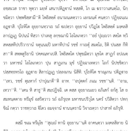
อชฺเชเวส ราชา หุตฺวา มยฺหํ เสนาปติฏฺานํ ทสฺสติ, โก เม ฆราวาเสนตฺโถ, นิกฺ
ขมิตฺวา ปพฺพชิสฺสามี’’ติ โพธิสตฺตํ อนามนฺเตตฺวาว เอกมนฺตํ คนฺตฺวา ปฏิจฺฉนฺเน
อฏฺาสิ. ปุโรหิโต อุยฺยานทฺวาเร รถํ เปตฺวา อุยฺยานํ ปวิฏฺโ โพธิสตฺตํ มงฺคลสิ
ลาปฏฺเฏ นิปนฺนํ ทิสฺวา ปาเทสุ ลกฺขณานิ โอโลเกตฺวา ‘‘อยํ ปุฺวา สตฺโต ทฺวิ
สหสฺสทีปปริวารานํ จตุนฺนมฺปิ มหาทีปานํ รชฺชํ กาเรตุํ สมตฺโถ, ธิติ ปนสฺส กีทิ
สา’’ติ สพฺพตูริยานิ ปคฺคณฺหาเปสิ. โพธิสตฺโต ปพุชฺฌิตฺวา มุขโต สาฏกํ อปเนตฺ
วา มหาชนํ โอโลเกตฺวา ปุน สาฏเกน มุขํ ปฏิจฺฉาเทตฺวา โถกํ นิปชฺชิตฺวา
ปสฺสทฺธทรโถ อุฏฺาย สิลาปฏฺเฏ ปลฺลงฺเกน นิสีทิ. ปุโรหิโต ชาณุเกน ปติฏฺาย
‘‘เทว, รชฺชํ ตุมฺหากํ ปาปุณาตี’’ติ อาห. ‘‘อปุตฺตกํ ภเณ รชฺช’’นฺติ. ‘‘อาม,
เทวา’’ติ. ‘‘เตน หิ สาธู’’ติ สมฺปฏิจฺฉิ. เต ตสฺส อุยฺยาเนเยว อภิเสกํ อกํสุ. โส ย
สมหนฺตตาย ทรีมุขํ อสริตฺวาว รถํ อภิรุยฺห มหาชนปริวุโต นครํ ปวิสิตฺวา ปทกฺ
ขิณํ กตฺวา ราชทฺวาเร ิโตว อมจฺจานํ านนฺตรานิ วิจาเรตฺวา ปาสาทํ อภิรุหิ.
ตสฺมึ
ขเณ ทรีมุโข ‘‘สุฺํ ทานิ อุยฺยาน’’นฺติ อาคนฺตฺวา มงฺคลสิลาย นิ