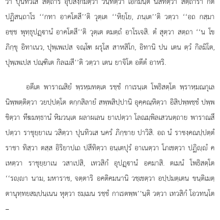
วา ปุนทิวเส สตฺถารํ อุปสงฺกมิตฺวา วนฺทิตฺวา เอกมนฺตํ นิสีทิตฺวา สตฺถารา กต
ปฏิสนฺถาโร ‘‘กทา อาคโตสี’’ติ วุตฺเต ‘‘หิยฺโย, ภนฺเต’’ติ วตฺวา ‘‘อถ กสฺมา
อชฺช พุทฺธุปฏฺานํ อาคโตสี’’ติ วุตฺเต ตมตฺถํ อาโรเจสิ. ตํ สุตฺวา สตฺถา ‘‘น โข
ภิกฺขุ อิทาเนว, ปุพฺเพเปส จณฺโฑ ผรุโส สาหสิโก, อิทานิ ปน เตน ตฺวํ กิลมิโต,
ปุพฺเพเปส ปณฺฑิเต กิลเมสี’’ติ วตฺวา เตน ยาจิโต อตีตํ อาหริ.
อตีเต พาราณสิยํ พฺรหฺมทตฺเต รชฺชํ กาเรนฺเต โพธิสตฺโต พฺราหฺมณกุเล
นิพฺพตฺติตฺวา วยปฺปตฺโต ตกฺกสิลายํ
สพฺพสิปฺปานิ อุคฺคณฺหิตฺวา อิสิปพฺพชฺชํ ปพฺพ
ชิตฺวา ทีฆมทฺธานํ หิมวนฺเต ผลาผเลน ยาเปตฺวา โลณมฺพิลเสวนตฺถาย พาราณสึ
ปตฺวา ราชุยฺยาเน วสิตฺวา ปุนทิวเส นครํ ภิกฺขาย ปาวิสิ. อถ นํ ราชงฺคณปฺปตฺตํ
ราชา ทิสฺวา ตสฺส อิริยาปเถ ปสีทิตฺวา อนฺเตปุรํ อาเนตฺวา โภเชตฺวา ปฏิฺํ ค
เหตฺวา
ราชุยฺยาเน วสาเปสิ, เทวสิกํ อุปฏฺานํ
อคมาสิ. ตเมนํ โพธิสตฺโต
‘‘รฺา นาม, มหาราช, จตฺตาริ อคติคมนานิ วชฺเชตฺวา อปฺปมตฺเตน ขนฺติเมตฺ
ตานุทฺทยสมฺปนฺเนน หุตฺวา ธมฺเมน รชฺชํ กาเรตพฺพ’’นฺติ วตฺวา เทวสิกํ โอวทนฺโต
–