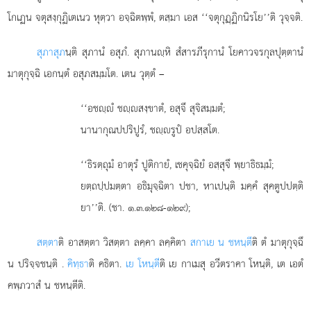
โกเฏน จตุสงฺกุฏิเตเนว หุตฺวา อจฺฉิตพฺพํ, ตสฺมา เอส ‘‘จตุกุฏฺฏิกนิรโย’’ติ วุจฺจติ.
สุภาสุภ
นฺติ สุภานํ อสุภํ. สุภานฺหิ สํสารภีรุกานํ โยคาวจรกุลปุตฺตานํ
มาตุกุจฺฉิ เอกนฺตํ อสุภสมฺมโต. เตน วุตฺตํ –
‘‘อชฺํ ชฺสงฺขาตํ, อสุจึ สุจิสมฺมตํ;
นานากุณปปริปูรํ, ชฺรูปํ อปสฺสโต.
‘‘ธิรตฺถุมํ อาตุรํ ปูติกายํ, เชคุจฺฉิยํ อสฺสุจึ พฺยาธิธมฺมํ;
ยตฺถปฺปมตฺตา อธิมุจฺฉิตา ปชา, หาเปนฺติ มคฺคํ สุคตูปปตฺติ
ยา’’ติ. (ชา. ๑.๓.๑๒๘-๑๒๙);
สตฺตา
ติ อาสตฺตา วิสตฺตา ลคฺคา ลคฺคิตา
สกาเย น ชหนฺตี
ติ ตํ มาตุกุจฺฉึ
น ปริจฺจชนฺติ
.
คิทฺธา
ติ คธิตา.
เย โหนฺตี
ติ เย กาเมสุ อวีตราคา โหนฺติ, เต เอตํ
คพฺภวาสํ น ชหนฺตีติ.