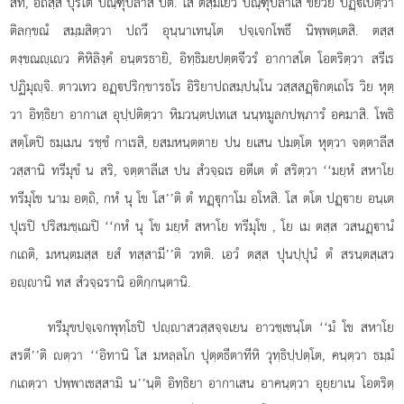
สีทิ, อถสฺส ปุรโต ปณฺฑุปลาสํ ปติ. โส ตสฺมึเยว ปณฺฑุปลาเส ขยวยํ ปฏฺเปตฺวา
ติลกฺขณํ สมฺมสิตฺวา ปถวึ อุนฺนาเทนฺโต ปจฺเจกโพธึ นิพฺพตฺเตสิ. ตสฺส
ตงฺขณฺเว คิหิลิงฺคํ อนฺตรธายิ, อิทฺธิมยปตฺตจีวรํ อากาสโต โอตริตฺวา สรีเร
ปฏิมุฺจิ. ตาวเทว อฏฺปริกฺขารธโร อิริยาปถสมฺปนฺโน วสฺสสฏฺิกตฺเถโร วิย หุตฺ
วา
อิทฺธิยา อากาเส อุปฺปติตฺวา หิมวนฺตปเทเส นนฺทมูลกปพฺภารํ อคมาสิ. โพธิ
สตฺโตปิ ธมฺเมน รชฺชํ กาเรสิ, ยสมหนฺตตาย ปน ยเสน ปมตฺโต หุตฺวา จตฺตาลีส
วสฺสานิ ทรีมุขํ น สริ, จตฺตาลีเส ปน สํวจฺฉเร อตีเต ตํ สริตฺวา ‘‘มยฺหํ สหาโย
ทรีมุโข นาม อตฺถิ, กหํ นุ โข โส’’ติ ตํ ทฏฺุกาโม อโหสิ. โส ตโต ปฏฺาย อนฺเต
ปุเรปิ ปริสมชฺเฌปิ ‘‘กหํ นุ โข มยฺหํ สหาโย ทรีมุโข
, โย เม ตสฺส วสนฏฺานํ
กเถติ, มหนฺตมสฺส ยสํ ทสฺสามี’’ติ วทติ. เอวํ ตสฺส ปุนปฺปุนํ ตํ สรนฺตสฺเสว
อฺานิ ทส สํวจฺฉรานิ อติกฺกนฺตานิ.
ทรีมุขปจฺเจกพุทฺโธปิ ปฺาสวสฺสจฺจเยน อาวชฺเชนฺโต ‘‘มํ โข สหาโย
สรตี’’ติ ตฺวา ‘‘อิทานิ โส มหลฺลโก ปุตฺตธีตาทีหิ วุทฺธิปฺปตฺโต, คนฺตฺวา ธมฺมํ
กเถตฺวา ปพฺพาเชสฺสามิ น’’นฺติ อิทฺธิยา อากาเสน อาคนฺตฺวา อุยฺยาเน โอตริตฺ