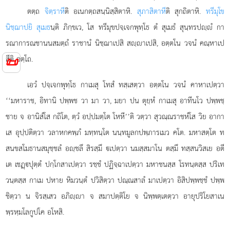
ตตฺถ
จิตฺราหี
ติ อเนกตฺถสนฺนิสฺสิตาหิ.
สุภาสิตาหี
ติ สุกถิตาหิ.
ทรีมุโข
นิชฺฌาปยิ สุเมธ
นฺติ ภิกฺขเว, โส ทรีมุขปจฺเจกพุทฺโธ ตํ สุเมธํ สุนฺทรปฺํ กา
รณาการณชานนสมตฺถํ ราชานํ นิชฺฌาเปสิ สฺาเปสิ, อตฺตโน วจนํ คณฺหาเป
สีติ อตฺโถ.
📜
เอวํ ปจฺเจกพุทฺโธ กาเมสุ โทสํ ทสฺเสตฺวา อตฺตโน วจนํ คาหาเปตฺวา
‘‘มหาราช, อิทานิ ปพฺพช วา มา วา, มยา ปน ตุยฺหํ กาเมสุ อาทีนโว ปพฺพชฺ
ชาย จ อานิสํโส กถิโต, ตฺวํ อปฺปมตฺโต โหหี’’ติ วตฺวา สุวณฺณราชหํโส วิย อากา
เส อุปฺปติตฺวา วลาหกคพฺภํ มทฺทนฺโต นนฺทมูลกปพฺภารเมว คโต. มหาสตฺโต ท
สนขสโมธานสมุชฺชลํ อฺชลึ สิรสฺมึ เปตฺวา นมสฺสมาโน ตสฺมึ ทสฺสนวิสเย
อตี
เต เชฏฺปุตฺตํ ปกฺโกสาเปตฺวา รชฺชํ ปฏิจฺฉาเปตฺวา มหาชนสฺส โรทนฺตสฺส ปริเท
วนฺตสฺส กาเม ปหาย หิมวนฺตํ ปวิสิตฺวา ปณฺณสาลํ มาเปตฺวา อิสิปพฺพชฺชํ ปพฺพ
ชิตฺวา น จิรสฺเสว อภิฺา จ สมาปตฺติโย จ นิพฺพตฺเตตฺวา อายุปริโยสาเน
พฺรหฺมโลกูปโค อโหสิ.