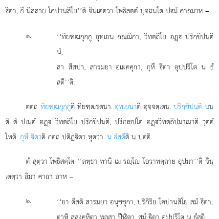
ิตา, กึ นิสฺสาย โคปานสิโย’’ติ จินฺเตตฺวา โพธิสตฺตํ ปุจฺฉนฺโต ปมํ คาถมาห –
.
‘‘ทิยฑฺฒกุกฺกู
อุทเยน กณฺณิกา, วิทตฺถิโย อฏฺ ปริกฺขิปนฺติ
๑
นํ;
สา สึสปา, สารมยา อเผคฺคุกา, กุหึ ิตา อุปฺปริโต น ธํ
สตี’’ติ.
ตตฺถ
ทิยฑฺฒกุกฺกู
ติ ทิยฑฺฒรตนา.
อุทเยนา
ติ อุจฺจตฺเตน.
ปริกฺขิปนฺติ น
นฺ
ติ ตํ ปเนตํ อฏฺ วิทตฺถิโย ปริกฺขิปนฺติ, ปริกฺเขปโต อฏฺวิทตฺถิปมาณาติ วุตฺตํ
โหติ.
กุหึ ิตา
ติ กตฺถ ปติฏฺิตา หุตฺวา.
น ธํสตี
ติ น ปตติ.
ตํ
สุตฺวา โพธิสตฺโต ‘‘ลทฺธา ทานิ เม รฺโ โอวาทตฺถาย อุปมา’’ติ จินฺ
เตตฺวา อิมา คาถา อาห –
.
‘‘ยา ตึสติ สารมยา อนุชฺชุกา, ปริกิริย โคปานสิโย สมํ ิตา;
๒
ตาหิ สุสงฺคหิตา พลสา ปีฬิตา, สมํ ิตา อุปฺปริโต น ธํสติ.