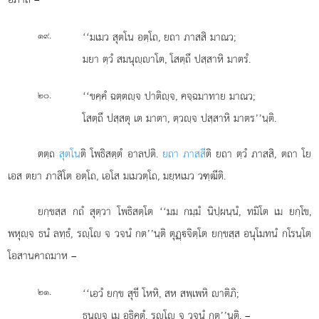
.
‘‘มเมว สุตโน อตฺโถ, ยถา ภาสสิ มาณว;
๑๙
มยา ตฺวํ สมนุฺาโต, โสตฺถึ ปสฺสาหิ มาตรํ.
.
‘‘ขคฺคํ ฉตฺตฺจ ปาติฺจ, คจฺฉมาทาย มาณว;
๒๐
โสตฺถึ ปสฺสตุ เต มาตา, ตฺวฺจ ปสฺสาหิ มาตร’’นฺติ.
ตตฺถ
สุตโน
ติ โพธิสตฺตํ อาลปติ.
ยถา ภาสสี
ติ ยถา ตฺวํ ภาสสิ, ตถา โย
เอส ตยา ภาสิโต อตฺโถ, เอโส มเมวตฺโถ, มยฺหเมว วฑฺฒีติ.
ยกฺขสฺส กถํ สุตฺวา โพธิสตฺโต ‘‘มม กมฺมํ นิปฺผนฺนํ, ทมิโต เม ยกฺโข,
พหุฺจ ธนํ ลทฺธํ, รฺโ จ วจนํ กต’’นฺติ ตุฏฺจิตฺโต ยกฺขสฺส อนุโมทนํ กโรนฺโต
โอสานคาถมาห –
.
‘‘เอวํ ยกฺข สุขี โหหิ, สห สพฺเพหิ าติภิ;
๒๑
ธนฺจ เม อธิคตํ, รฺโ จ วจนํ กต’’นฺติ. –