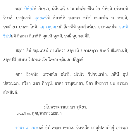
ตตฺถ
นิหียตี
ติ ภิกฺขเว, นิหีนเสวี นาม มโนโช สีโห วิย นิหียติ ปริหายติ
วินาสํ ปาปุณาติ.
ตุลฺยเสวี
ติ สีลาทีหิ อตฺตนา
สทิสํ เสวมาโน น หายติ,
วฑฺฒิเยว ปนสฺส โหติ.
เสฏฺมุปคม
นฺติ สีลาทีหิ อุตฺตริตรํเยว อุปคจฺฉนฺโต.
อุเทติ
ขิปฺป
นฺติ สีฆเมว สีลาทีหิ คุเณหิ อุเทติ, วุทฺธึ อุปคจฺฉตีติ.
สตฺถา อิมํ ธมฺมเทสนํ อาหริตฺวา สจฺจานิ ปกาเสตฺวา ชาตกํ สโมธาเนสิ,
สจฺจปริโยสาเน วิปกฺขเสวโก โสตาปตฺติผเล ปติฏฺหิ.
ตทา สิงฺคาโล เทวทตฺโต อโหสิ, มโนโช วิปกฺขเสวโก, ภคินี อุปฺ
ปลวณฺณา, ภริยา เขมา ภิกฺขุนี, มาตา ราหุลมาตา, ปิตา สีหราชา ปน อหเมว
อโหสินฺติ.
มโนชชาตกวณฺณนา ทุติยา.
[๓๙๘] ๓. สุตนุชาตกวณฺณนา
ราชา เต ภตฺต
นฺติ อิทํ สตฺถา เชตวเน วิหรนฺโต มาตุโปสกภิกฺขุํ อารพฺภ