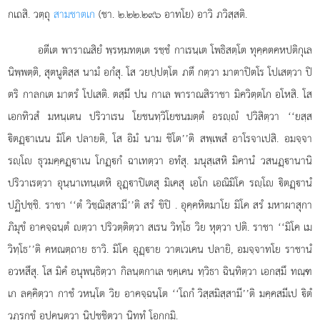
กเถสิ. วตฺถุ
สามชาตเก
(ชา. ๒.๒๒.๒๙๖ อาทโย) อาวิ ภวิสฺสติ.
อตีเต
พาราณสิยํ พฺรหฺมทตฺเต รชฺชํ กาเรนฺเต โพธิสตฺโต ทุคฺคตคหปติกุเล
นิพฺพตฺติ, สุตนูติสฺส นามํ อกํสุ. โส วยปฺปตฺโต ภตึ กตฺวา มาตาปิตโร โปเสตฺวา ปิ
ตริ กาลกเต มาตรํ โปเสติ. ตสฺมึ ปน กาเล พาราณสิราชา มิควิตฺตโก อโหสิ. โส
เอกทิวสํ มหนฺเตน ปริวาเรน โยชนทฺวิโยชนมตฺตํ อรฺํ ปวิสิตฺวา ‘‘ยสฺส
ิตฏฺาเนน มิโค ปลายติ, โส อิมํ นาม ชิโต’’ติ สพฺเพสํ อาโรจาเปสิ. อมจฺจา
รฺโ ธุวมคฺคฏฺาเน โกฏฺกํ ฉาเทตฺวา อทํสุ. มนุสฺเสหิ มิคานํ วสนฏฺานานิ
ปริวาเรตฺวา อุนฺนาเทนฺเตหิ อุฏฺาปิเตสุ มิเคสุ เอโก เอณิมิโค รฺโ ิตฏฺานํ
ปฏิปชฺชิ. ราชา ‘‘ตํ วิชฺฌิสฺสามี’’ติ สรํ ขิปิ
. อุคฺคหิตมาโย มิโค สรํ มหาผาสุกา
ภิมุขํ อาคจฺฉนฺตํ ตฺวา ปริวตฺติตฺวา สเรน วิทฺโธ วิย หุตฺวา ปติ. ราชา ‘‘มิโค เม
วิทฺโธ’’ติ คหณตฺถาย ธาวิ. มิโค อุฏฺาย วาตเวเคน ปลายิ, อมจฺจาทโย ราชานํ
อวหสึสุ. โส มิคํ อนุพนฺธิตฺวา กิลนฺตกาเล ขคฺเคน ทฺวิธา ฉินฺทิตฺวา เอกสฺมึ ทณฺฑ
เก ลคฺคิตฺวา
กาชํ วหนฺโต วิย อาคจฺฉนฺโต ‘‘โถกํ วิสฺสมิสฺสามี’’ติ มคฺคสมีเป ิตํ
วฏรุกฺขํ อุปคนฺตฺวา นิปชฺชิตฺวา นิทฺทํ โอกฺกมิ.