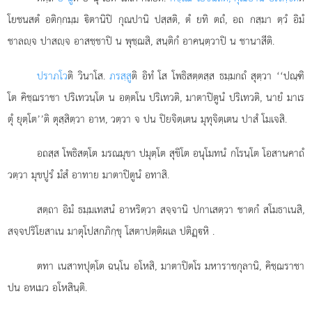
โยชนสตํ อติกฺกมฺม ิตานิปิ กุณปานิ ปสฺสติ, ตํ ยทิ ตถํ, อถ กสฺมา ตฺวํ อิมํ
ชาลฺจ ปาสฺจ อาสชฺชาปิ น พุชฺฌสิ, สนฺติกํ อาคนฺตฺวาปิ น ชานาสีติ.
ปราภโว
ติ วินาโส.
ภรสฺสู
ติ อิทํ โส โพธิสตฺตสฺส ธมฺมกถํ สุตฺวา ‘‘ปณฺฑิ
โต คิชฺฌราชา ปริเทวนฺโต น อตฺตโน ปริเทวติ, มาตาปิตูนํ
ปริเทวติ, นายํ มาเร
ตุํ ยุตฺโต’’ติ ตุสฺสิตฺวา อาห, วตฺวา จ ปน ปิยจิตฺเตน มุทุจิตฺเตน ปาสํ โมเจสิ.
อถสฺส
โพธิสตฺโต มรณมุขา ปมุตฺโต สุขิโต อนุโมทนํ กโรนฺโต โอสานคาถํ
วตฺวา มุขปูรํ มํสํ อาทาย มาตาปิตูนํ อทาสิ.
สตฺถา อิมํ ธมฺมเทสนํ อาหริตฺวา สจฺจานิ ปกาเสตฺวา ชาตกํ สโมธาเนสิ,
สจฺจปริโยสาเน มาตุโปสกภิกฺขุ โสตาปตฺติผเล ปติฏฺหิ
.
ตทา เนสาทปุตฺโต ฉนฺโน อโหสิ, มาตาปิตโร มหาราชกุลานิ, คิชฺฌราชา
ปน อหเมว อโหสินฺติ.