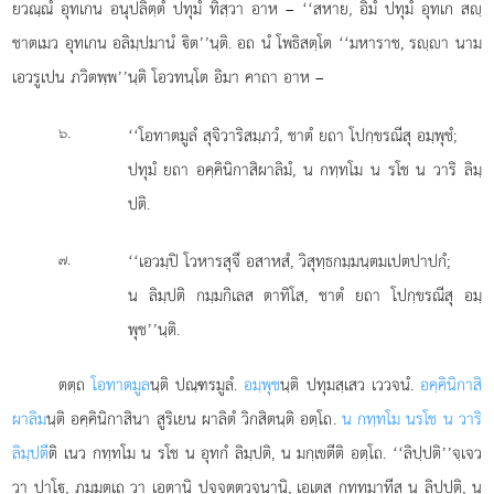
ยวณฺณํ อุทเกน อนุปลิตฺตํ ปทุมํ ทิสฺวา อาห – ‘‘สหาย, อิมํ
ปทุมํ อุทเก สฺ
ชาตเมว อุทเกน อลิมฺปมานํ ิต’’นฺติ. อถ นํ โพธิสตฺโต ‘‘มหาราช, รฺา นาม
เอวรูเปน ภวิตพฺพ’’นฺติ โอวทนฺโต อิมา คาถา อาห –
.
‘‘โอทาตมูลํ สุจิวาริสมฺภวํ, ชาตํ ยถา โปกฺขรณีสุ อมฺพุชํ;
๖
ปทุมํ ยถา อคฺคินิกาสิผาลิมํ, น กทฺทโม น รโช น วาริ ลิมฺ
ปติ.
.
‘‘เอวมฺปิ โวหารสุจึ อสาหสํ, วิสุทฺธกมฺมนฺตมเปตปาปกํ;
๗
น ลิมฺปติ กมฺมกิเลส ตาทิโส, ชาตํ ยถา โปกฺขรณีสุ อมฺ
พุช’’นฺติ.
ตตฺถ
โอทาตมูล
นฺติ ปณฺฑรมูลํ.
อมฺพุช
นฺติ ปทุมสฺเสว เววจนํ.
อคฺคินิกาสิ
ผาลิม
นฺติ อคฺคินิกาสินา สูริเยน ผาลิตํ วิกสิตนฺติ อตฺโถ.
น กทฺทโม น
รโช น วาริ
ลิมฺปตี
ติ เนว กทฺทโม น รโช น อุทกํ ลิมฺปติ, น มกฺเขตีติ อตฺโถ. ‘‘ลิปฺปติ’’จฺเจว
วา ปาโ, ภุมฺมตฺเถ วา เอตานิ ปจฺจตฺตวจนานิ, เอเตสุ กทฺทมาทีสุ น ลิปฺปติ, น