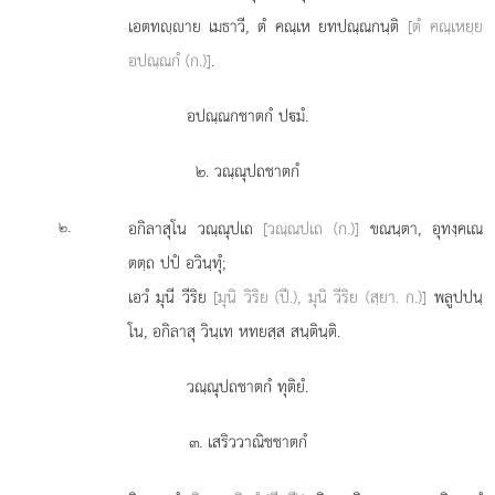
เอตทฺาย เมธาวี, ตํ คณฺเห ยทปณฺณกนฺติ
[ตํ คณฺเหยฺย
อปณฺณกํ (ก.)]
.
อปณฺณกชาตกํ ปมํ.
๒. วณฺณุปถชาตกํ
.
อกิลาสุโน
วณฺณุปเถ
[วณฺณปเถ (ก.)]
ขณนฺตา, อุทงฺคเณ
๒
ตตฺถ ปปํ อวินฺทุํ;
เอวํ มุนี วีริย
[มุนิ วิริย (ปี.), มุนิ วีริย (สฺยา. ก.)]
พลูปปนฺ
โน, อกิลาสุ วินฺเท หทยสฺส สนฺตินฺติ.
วณฺณุปถชาตกํ ทุติยํ.
๓. เสริววาณิชชาตกํ