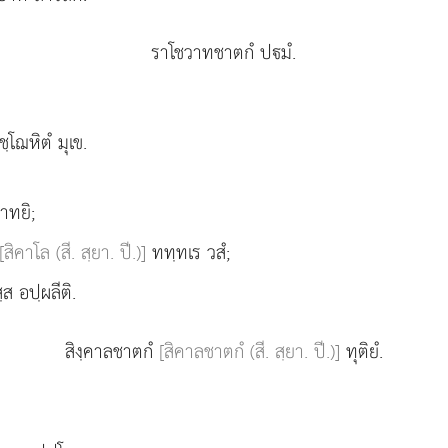
ราโชวาทชาตกํ ปมํ.
ฺโฌหิตํ มุเข.
าทยิ;
[สิคาโล (สี. สฺยา. ปี.)]
ททฺทเร วสํ;
 อปฺผลีติ.
สิงฺคาลชาตกํ
[สิคาลชาตกํ (สี. สฺยา. ปี.)]
ทุติยํ.