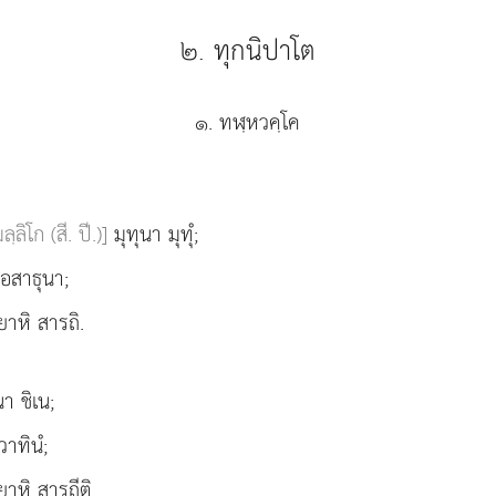
๒. ทุกนิปาโต
๑. ทฬฺหวคฺโค
ลฺลิโก (สี. ปี.)]
มุทุนา มุทุํ;
 อสาธุนา;
ยาหิ สารถิ.
นา ชิเน;
าทินํ;
ยาหิ สารถีติ.