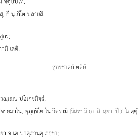
ฺม จตุปฺปโท;
สุ, กึ นุ ภีโต ปลายสิ.
สูกร;
ทามิ เตติ.
สูกรชาตกํ ตติยํ.
 วณฺเณน ปโมกฺขมิจฺฉํ;
ายมาโน, พุภุกฺขิโต โน วิตรามิ
[วิสหามิ (ก. สิ. สฺยา. ปี.)]
โภตฺตุํ.
พฺยา จ เต ปาตุภวนฺตุ ภกฺขา;