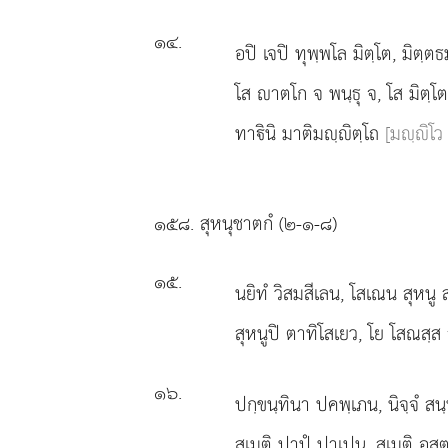
๑๔
.
อปิ
เจปิ ทุพฺพโล มิตฺโต, มิตฺตธม
โส าตโก จ พนฺธุ จ, โส มิตฺโ
ทาินิ
มาติมฺิตฺโถ
[มฺิโว 
๑๕๘. สุหนุชาตกํ (๒-๑-๘)
๑๕
.
นยิทํ วิสมสีเลน, โสเณน สุหนู 
สุหนูปิ ตาทิโสเยว, โย โสณสฺส
๑๖
.
ปกฺขนฺทินา ปคพฺเภน, นิจฺจํ ส
สเมติ ปาปํ ปาเปน, สเมติ อสต