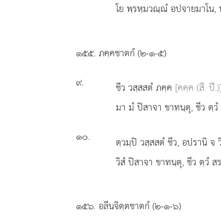
โย พฺรหฺมวณฺณํ อปจายมาโน, พุ
๑๕๕. ภคฺคชาตกํ (๒-๑-๕)
๙
.
ชีว
วสฺสสตํ ภคฺค
[คคฺค (สี. ปี.)
มา มํ ปิสาจา ขาทนฺตุ, ชีว ตฺวํ
๑๐
.
ตฺวมฺปิ วสฺสสตํ ชีว, อปรานิ จ ว
วิสํ ปิสาจา ขาทนฺตุ, ชีว ตฺวํ ส
๑๕๖. อลีนจิตฺตชาตกํ (๒-๑-๖)