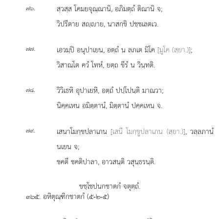
.
สฺวสฺส โคมยจุณฺณานิ, อภิมตฺถํ ติณานิ จ;
๗๖
วิปรีตาย สฺาย, นาสกฺขิ ปชฺชเลตเว.
.
เอวมฺปิ อนุปาเยน, อตฺถํ น ลภเต มิโค
[มูโค (สฺยา.)]
;
๗๗
วิสาณโต ควํ โทหํ, ยตฺถ ขีรํ น วินฺทติ.
.
วิวิเธหิ อุปาเยหิ, อตฺถํ ปปฺโปนฺติ มาณวา;
๗๘
นิคฺคเหน อมิตฺตานํ, มิตฺตานํ ปคฺคเหน จ.
.
เสนาโมกฺขปลาเภน
[เสนี โมกฺขูปลาเภน (สฺยา.)]
, วลฺลภานํ
๗๙
นเยน จ;
ชคตึ ชคติปาลา, อาวสนฺติ วสุนฺธรนฺติ.
ขชฺโชปนกชาตกํ จตุตฺถํ.
๓๖๕. อหิตุณฺฑิกชาตกํ (๕-๒-๕)