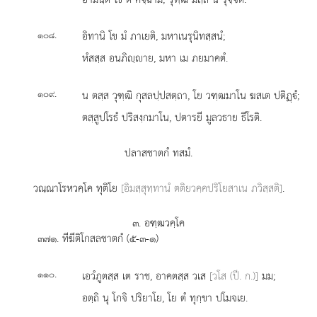
.
อิทานิ
โข มํ ภาเยติ, มหาเนรุนิทสฺสนํ;
๑๐๘
หํสสฺส อนภิฺาย, มหา เม ภยมาคตํ.
.
น ตสฺส วุฑฺฒิ กุสลปฺปสตฺถา, โย วฑฺฒมาโน ฆสเต ปติฏฺํ;
๑๐๙
ตสฺสูปโรธํ ปริสงฺกมาโน, ปตารยี มูลวธาย ธีโรติ.
ปลาสชาตกํ ทสมํ.
วณฺณาโรหวคฺโค ทุติโย
[อิมสฺสุทฺทานํ ตติยวคฺคปริโยสาเน ภวิสฺสติ]
.
๓. อฑฺฒวคฺโค
๓๗๑. ทีฆีติโกสลชาตกํ (๕-๓-๑)
.
เอวํภูตสฺส เต ราช, อาคตสฺส วเส
[วโส (ปี. ก.)]
มม;
๑๑๐
อตฺถิ นุ โกจิ ปริยาโย, โย ตํ ทุกฺขา ปโมจเย.