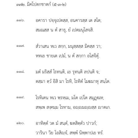
๓๗๒. มิคโปตกชาตกํ (๕-๓-๒)
.
อคารา
ปจฺจุเปตสฺส, อนคารสฺส เต สโต;
๑๑๖
สมณสฺส น ตํ สาธุ, ยํ เปตมนุโสจสิ.
.
สํวาเสน
หเว สกฺก, มนุสฺสสฺส มิคสฺส วา;
๑๑๗
หทเย
ชายเต เปมํ, น ตํ สกฺกา อโสจิตุํ.
.
มตํ มริสฺสํ โรทนฺติ, เย รุทนฺติ ลปนฺติ จ;
๑๑๘
ตสฺมา ตฺวํ อิสิ มา โรทิ, โรทิตํ โมฆมาหุ สนฺโต.
.
โรทิเตน หเว พฺรหฺเม, มโต เปโต สมุฏฺเห;
๑๑๙
สพฺเพ สงฺคมฺม โรทาม, อฺมฺสฺส าตเก.
.
อาทิตฺตํ วต มํ สนฺตํ, ฆตสิตฺตํว ปาวกํ;
๑๒๐
วารินา วิย โอสิฺจํ, สพฺพํ นิพฺพาปเย ทรํ.