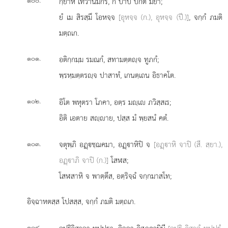
กฺยาหํ เทวานมกรํ, กึ ปาปํ ปกตํ มยา;
๑๐๐
ยํ เม สิรสฺมึ โอหจฺจ
[อุหจฺจ (ก.), อุหจฺจ (ปี.)]
, จกฺกํ ภมติ
มตฺถเก.
.
อติกฺกมฺม รมณกํ, สทามตฺตฺจ ทูภกํ;
๑๐๑
พฺรหฺมตฺตรฺจ ปาสาทํ, เกนตฺเถน อิธาคโต.
.
อิโต พหุตรา โภคา, อตฺร มฺเ ภวิสฺสเร;
๑๐๒
อิติ เอตาย สฺาย, ปสฺส มํ พฺยสนํ คตํ.
.
จตุพฺภิ อฏฺชฺฌคมา, อฏฺาหิปิ จ
[อฏฺาหิ จาปิ (สี. สฺยา.),
๑๐๓
อฏฺาภิ จาปิ (ก.)]
โสฬส;
โสฬสาหิ จ พาตฺตึส, อตฺริจฺฉํ จกฺกมาสโท;
อิจฺฉาหตสฺส โปสสฺส, จกฺกํ ภมติ มตฺถเก.
.
๑๐๔