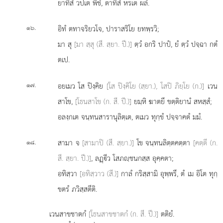
ยาทิสํ วปเต พีชํ, ตาทิสํ หรเต ผลํ.
.
อิทํ ตทาจริยวโจ, ปาราสริโย ยทพฺรวิ;
๑๖
มา สุ
[มา สฺสุ (สี. สฺยา. ปี.)]
ตฺวํ อกริ ปาปํ, ยํ ตฺวํ ปจฺฉา กตํ
ตเป.
.
อยเมว โส ปิงฺคิย
[โส ปิงฺคิโย (สฺยา.), โสปิ ภิยฺโย (ก.)]
เวน
๑๗
สาโข,
[โธนสาโข (ก. สี. ปี.)]
ยมฺหิ
ฆาตยึ ขตฺติยานํ สหสฺสํ;
อลงฺกเต จนฺทนสารานุลิตฺเต, ตเมว ทุกฺขํ ปจฺจาคตํ มมํ.
.
สามา จ
[สามาปิ (สี. สฺยา.)]
โข จนฺทนลิตฺตคตฺตา
[คตฺตี (ก.
๑๘
สี. สฺยา. ปี.)]
, ลฏฺีว โสภฺชนกสฺส อุคฺคตา;
อทิสฺวา
[อทิสฺวาว (สี.)]
กาลํ กริสฺสามิ อุพฺพรึ, ตํ เม อิโต ทุกฺ
ขตรํ ภวิสฺสตีติ.
เวนสาขชาตกํ
[โธนสาขชาตกํ (ก. สี. ปี.)]
ตติยํ.