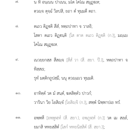
.
น หิ อนฺเนน ปาเนน, มโต โคโณ สมุฏฺเห;
๗
ตฺวฺจ ตุจฺฉํ วิลปสิ, ยถา ตํ ทุมฺมตี ตถา.
.
ตเถว ติฏฺติ สีสํ, หตฺถปาทา จ วาลธิ;
๘
โสตา ตเถว ติฏฺนฺติ
[โส ตาต ตเถว ติฏฺติ (ก.)]
, มฺเ
โคโณ สมุฏฺเห.
.
เนวยฺยกสฺส สีสฺจ
[สีสํ วา (สี. สฺยา. ปี.)]
, หตฺถปาทา จ
๙
ทิสฺสเร;
รุทํ มตฺติกถูปสฺมึ, นนุ ตฺวฺเว ทุมฺมติ.
.
อาทิตฺตํ
วต มํ สนฺตํ, ฆตสิตฺตํว ปาวกํ;
๑๐
วารินา วิย โอสิฺจํ
[โอสิฺจิ (ก.)]
, สพฺพํ นิพฺพาปเย ทรํ.
.
อพฺพหี
[อพฺพูฬฺหํ (สี. สฺยา.), อพฺภูฬฺหํ (ก.)]
วต เม สลฺลํ,
๑๑
ยมาสิ หทยสฺสิตํ
[โสกํ หทยนิสฺสิตํ (สี. สฺยา.)]
;