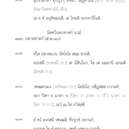
อุปริวิสาลา ทุปฺปูรา, อิจฺฉา วิสฏคามินี
[อุปริ วิสาลํ ทุปฺปูรํ,
อิจฺฉาวิสทคามินี (สี.)]
;
เย
จ ตํ อนุคิชฺฌนฺติ, เต โหนฺติ จกฺกธาริโนติ.
มิตฺตวินฺทกชาตกํ นวมํ.
๓๗๐. ปลาสชาตกํ (๕-๒-๑๐)
.
หํโส ปลาสมวจ, นิคฺโรโธ สมฺม ชายติ;
๑๐๕
องฺกสฺมึ
[องฺคสฺมึ (ก.)]
เต นิสินฺโนว, โส เต มมฺมานิ เฉจฺฉติ
[ฉิชฺชติ (ก.)]
.
.
วฑฺฒตาเมว
[วทฺธิตเมว (ก.)]
นิคฺโรโธ, ปติฏฺสฺส ภวามหํ;
๑๐๖
ยถา ปิตา จ มาตา จ
[ปิตา วา มาตา วา (ปี.), มาตา วา
ปิตา วา (ก.)]
, เอวํ เม โส ภวิสฺสติ.
.
ยํ
ตฺวํ องฺกสฺมึ วฑฺเฒสิ, ขีรรุกฺขํ ภยานกํ;
๑๐๗
อามนฺต โข ตํ คจฺฉาม, วุฑฺฒิ มสฺส น รุจฺจติ.