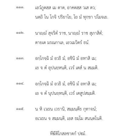
.
เอวํภูตสฺส
เม ตาต, อาคตสฺส วเส ตว;
๑๑๑
นตฺถิ โน โกจิ ปริยาโย, โย มํ ทุกฺขา ปโมจเย.
.
นาฺํ สุจริตํ ราช, นาฺํ ราช สุภาสิตํ;
๑๑๒
ตายเต มรณกาเล, เอวเมวิตรํ ธนํ.
.
อกฺโกจฺฉิ มํ อวธิ มํ, อชินิ มํ อหาสิ เม;
๑๑๓
เย จ ตํ อุปนยฺหนฺติ, เวรํ เตสํ น สมฺมติ.
.
อกฺโกจฺฉิ มํ อวธิ มํ, อชินิ มํ อหาสิ เม;
๑๑๔
เย จ ตํ นุปนยฺหนฺติ, เวรํ เตสูปสมฺมติ.
.
น หิ เวเรน เวรานิ, สมฺมนฺตีธ กุทาจนํ;
๑๑๕
อเวเรน จ สมฺมนฺติ, เอส ธมฺโม สนนฺตโนติ.
ทีฆีติโกสลชาตกํ ปมํ.