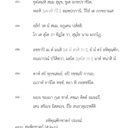
.
ธุตฺโตมฺหิ สมฺม สุมุข, ชูเต อกฺขปราชิโต;
๘๐
หเรหิ
[เสเวหิ (ปี.)]
อมฺพปกฺกานิ, วีริยํ เต ภกฺขยามเส.
.
อลิกํ วต มํ สมฺม, อภูเตน ปสํสสิ;
๘๑
โก เต สุโต วา ทิฏฺโ วา, สุมุโข นาม มกฺกโฏ.
.
อชฺชาปิ
เม ตํ มนสิ
[เต มํ สรสิ (ก.)]
, ยํ มํ ตฺวํ อหิตุณฺฑิก;
๘๒
ธฺาปณํ ปวิสิตฺวา, มตฺโต
[มุตฺโต (ก.)]
ฉาตํ หนาสิ มํ.
.
ตาหํ สรํ ทุกฺขเสยฺยํ, อปิ รชฺชมฺปิ การเย;
๘๓
เนวาหํ ยาจิโต ทชฺชํ, ตถา หิ ภยตชฺชิโต.
.
ยฺจ ชฺา กุเล ชาตํ, คพฺเภ ติตฺตํ อมจฺฉรึ;
๘๔
เตน สขิฺจ มิตฺตฺจ, ธีโร สนฺธาตุมรหตีติ.
อหิตุณฺฑิกชาตกํ ปฺจมํ.
๓๖๖. คุมฺพิยชาตกํ (๕-๒-๖)